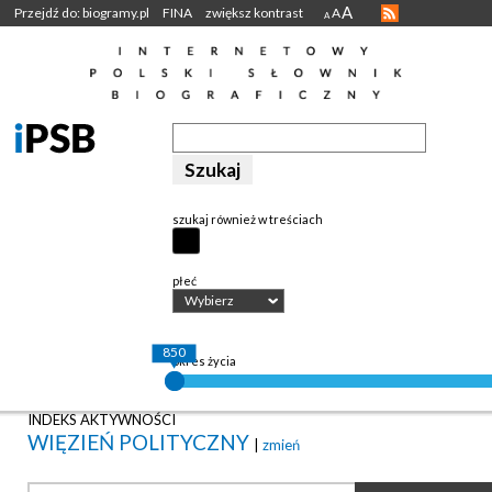
A
Przejdź do: biogramy.pl
FINA
zwiększ kontrast
A
A
szukaj również w treściach
płeć
Wybierz
850
okres życia
INDEKS AKTYWNOŚCI
WIĘZIEŃ POLITYCZNY
|
zmień