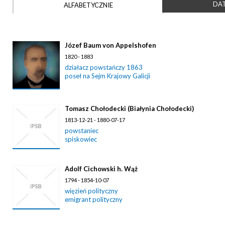
DAT
ALFABETYCZNIE
Józef Baum von Appelshofen
1820 - 1883
działacz powstańczy 1863
poseł na Sejm Krajowy Galicji
Tomasz Chołodecki (Białynia Chołodecki)
1813-12-21 - 1880-07-17
powstaniec
spiskowiec
Adolf Cichowski h. Wąż
1794 - 1854-10-07
więzień polityczny
emigrant polityczny