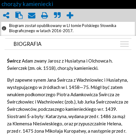
chorąży kamieniecki
Biogram został opublikowany w LI tomie Polskiego Słownika
Biograficznego w latach 2016-2017.
BIOGRAFIA
BIOGRAFIA
Śwircz
Adam zwany Jarosz z Husiatyna i Olchowca h.
GRAF POWIĄZAŃ
Świerczek (zm. ok. 1518), chorąży kamieniecki.
DYSKUSJA
Był zapewne synem Jana Śwircza z Wachniowiec i Husiatyna,
występującego w źródłach w l. 1458—75. Mógł być zatem
wnukiem podkomorzego Piotra Adamkowicza Śwircza ze
Świrczkowiec i Wachniowiec (zob.), lub Jurka Świrczowicza ze
Świrczkowców, podczaszego kamienieckiego w r. 1439.
Siostrami Ś-a były: Katarzyna, wydana przed r. 1486 za mąż
za Klemensa Nieświeskiego, oraz przypuszczalnie Helena,
przed r. 1475 żona Mikołaja Kuropatwy, a następnie przed r.