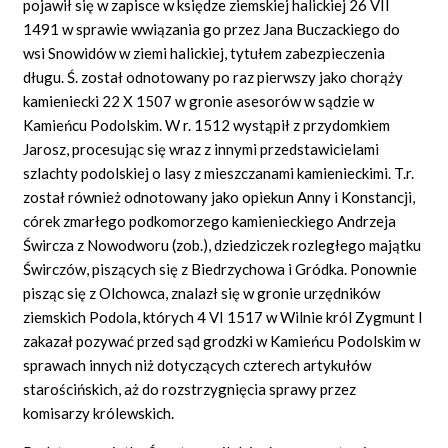
pojawił się w zapisce w księdze ziemskiej halickiej 26 VII
1491 w sprawie wwiązania go przez Jana Buczackiego do
wsi Snowidów w ziemi halickiej, tytułem zabezpieczenia
długu. Ś. został odnotowany po raz pierwszy jako chorąży
kamieniecki 22 X 1507 w gronie asesorów w sądzie w
Kamieńcu Podolskim. W r. 1512 wystąpił z przydomkiem
Jarosz, procesując się wraz z innymi przedstawicielami
szlachty podolskiej o lasy z mieszczanami kamienieckimi. T.r.
został również odnotowany jako opiekun Anny i Konstancji,
córek zmarłego podkomorzego kamienieckiego Andrzeja
Śwircza z Nowodworu (zob.), dziedziczek rozległego majątku
Świrczów, piszących się z Biedrzychowa i Gródka. Ponownie
pisząc się z Olchowca, znalazł się w gronie urzędników
ziemskich Podola, których 4 VI 1517 w Wilnie król Zygmunt I
zakazał pozywać przed sąd grodzki w Kamieńcu Podolskim w
sprawach innych niż dotyczących czterech artykułów
starościńskich, aż do rozstrzygnięcia sprawy przez
komisarzy królewskich.