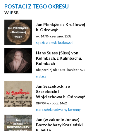
POSTACI Z TEGO OKRESU
W
i
PSB
Jan Pieniążek z Krużlowej
h. Odrowąż
ok. 1470 - czerwiec 1532
sędzia ziemski krakowski
Hans Suess (Süss) von
Kulmbach, z Kulmbachu,
Kulmbach
nie później niż 1485 - koniec 1522
malarz
Jan Szczekocki ze
Szczekocin i
Wojciechowa h. Odrowąż
XIV/XV w. - pocz. 1462
marszałek nadworny koronny
Jan (w zakonie Jonasz)
Borzobohaty Krasieński
h. Jelita