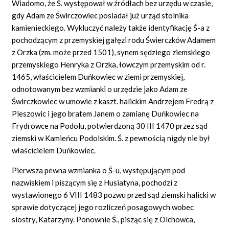
Wiadomo, że Ś. występował w źródłach bez urzędu w czasie,
gdy Adam ze Świrczowiec posiadał już urząd stolnika
kamienieckiego. Wykluczyć należy także identyfikację Ś-a z
pochodzącym z przemyskiej gałęzi rodu Świerczków Adamem
z Orzka (zm. może przed 1501), synem sędziego ziemskiego
przemyskiego Henryka z Orzka, łowczym przemyskim od r.
1465, właścicielem Duńkowiec w ziemi przemyskiej,
odnotowanym bez wzmianki o urzędzie jako Adam ze
Świrczkowiec w umowie z kaszt. halickim Andrzejem Fredrą z
Pleszowic i jego bratem Janem o zamianę Duńkowiec na
Frydrowce na Podolu, potwierdzoną 30 III 1470 przez sąd
ziemski w Kamieńcu Podolskim. Ś. z pewnością nigdy nie był
właścicielem Duńkowiec.
Pierwsza pewna wzmianka o Ś-u, występującym pod
nazwiskiem i piszącym się z Husiatyna, pochodzi z
wystawionego 6 VIII 1483 pozwu przed sąd ziemski halicki w
sprawie dotyczącej jego rozliczeń posagowych wobec
siostry, Katarzyny. Ponownie Ś., pisząc się z Olchowca,