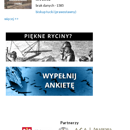
brak danych - 1585
biskup łucki (prawosławny)
więcej
Partnerzy