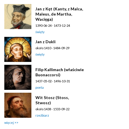
Jan z Kęt (Kanty, z Malca,
Maleus, de Martha,
Wacięga)
1390-06-24 - 1473-12-24
święty
Jan z Dukli
około 1410 - 1484-09-29
święty
Filip Kallimach (właściwie
Buonaccorsi)
1437-05-02 - 1496-10-31
poeta
Wit Stosz (Stoss,
Stwosz)
około 1438 - 1533-09-22
rzeźbiarz
więcej