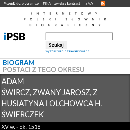
A
Przejdź do: biogramy.pl
FINA
zwiększ kontrast
A
A
wyszukiwanie zaawansowane
BIOGRAM
POSTACI Z TEGO OKRESU
ADAM
ŚWIRCZ, ZWANY JAROSZ, Z
HUSIATYNA I OLCHOWCA H.
ŚWIERCZEK
XV w.
-
ok. 1518