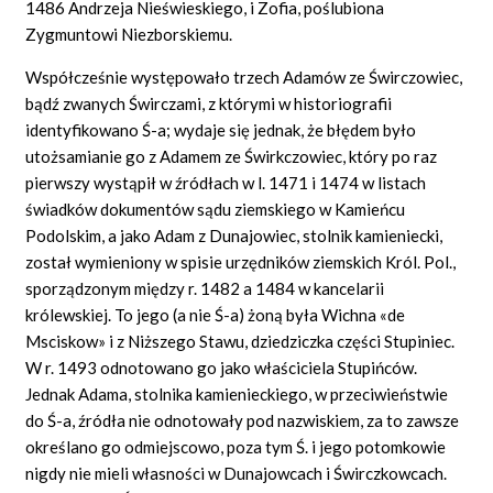
1486 Andrzeja Nieświeskiego, i Zofia, poślubiona
Zygmuntowi Niezborskiemu.
Współcześnie występowało trzech Adamów ze Świrczowiec,
bądź zwanych Świrczami, z którymi w historiografii
identyfikowano Ś-a; wydaje się jednak, że błędem było
utożsamianie go z Adamem ze Świrkczowiec, który po raz
pierwszy wystąpił w źródłach w l. 1471 i 1474 w listach
świadków dokumentów sądu ziemskiego w Kamieńcu
Podolskim, a jako Adam z Dunajowiec, stolnik kamieniecki,
został wymieniony w spisie urzędników ziemskich Król. Pol.,
sporządzonym między r. 1482 a 1484 w kancelarii
królewskiej. To jego (a nie Ś-a) żoną była Wichna «de
Msciskow» i z Niższego Stawu, dziedziczka części Stupiniec.
W r. 1493 odnotowano go jako właściciela Stupińców.
Jednak Adama, stolnika kamienieckiego, w przeciwieństwie
do Ś-a, źródła nie odnotowały pod nazwiskiem, za to zawsze
określano go odmiejscowo, poza tym Ś. i jego potomkowie
nigdy nie mieli własności w Dunajowcach i Świrczkowcach.