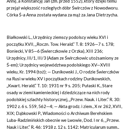
Annę, a Konstancję Jan (zm. przed 1552), który dzięki temu
przejął większość rozległych dóbr Świrczów z Nowodworu.
Córka Ś-a Anna została wydana za mąż za Jana Dietrzycha.
Białkowski L., Urzędnicy ziemscy podolscy wieku XVI i
początku XVII, „Roczn. Tow. Herald.” T. 8: 1926—7 s. 178;
Boniecki, V 85—6 (Świerczkowie z Orzka), XIII 236;
Urzędnicy, III/1, III/3 (Adam ze Świrczkowic utożsamiony ze
Ś-em); Urzędnicy województwa podolskiego XV—XVIII
wieku, Kr. 1994 (toż); — Dunikowski J., O rodzie Świerczków
na Rusi w wieku XV i początkach rodziny Dunikowskich,
„Kwart. Herald.” T. 10: 1931 nr 9 s. 205; Pułaski K., Stare
osady w ziemi kamienieckiej i dziedziczące na nich rody
podolskiej szlachty historycznej, „Przew. Nauk. i Liter.” R. 30:
1902 z. 6 s. 559, 562—4; — Akta grodz. i ziem., X nr 262, XVII,
XIX; Dąbkowski P., Wiadomości o Archiwum Berehskiem
Luba-Radzimińskich obecnie we Lwowie, Dod. I nr 6, „Przew.
Nauk i Liter.” R. 46: 1918 z. 12 s. 1142; Matricularum summ.,