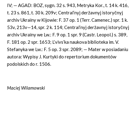
IV; — AGAD: BOZ, sygn. 32 s. 943, Metryka Kor., t. 14 k. 416,
t. 23 s. 861, t. 30 k. 209v; Central’nyj deržavnyj istoryčnyj
archiv Ukraїny w Kijowie: F. 37 op. 1 (Terr. Camenec.) spr. 1 k.
53v, 213v—14, spr. 2 k. 114; Central’nyj deržavnyj istoryčnyj
archiv Ukraїny we Lw.: F. 9 op. 1 spr. 9 (Castr. Leopol.) s. 389,
F. 181 op. 2 spr. 1653; L’vivs’ka naukova biblioteka im. V.
Stefanyka we Lw.: F. 5 op. 3 spr. 2089; — Mater w posiadaniu
autora: Wypisy J. Kurtyki do repertorium dokumentów
podolskich do r. 1506.
Maciej Wilamowski