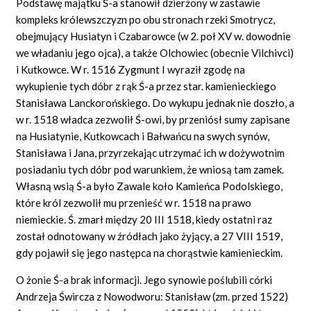
Podstawę majątku Ś-a stanowił dzierżony w zastawie
kompleks królewszczyzn po obu stronach rzeki Smotrycz,
obejmujący Husiatyn i Czabarowce (w 2. poł XV w. dowodnie
we władaniu jego ojca), a także Olchowiec (obecnie Vilchivci)
i Kutkowce. W r. 1516 Zygmunt I wyraził zgodę na
wykupienie tych dóbr z rąk Ś-a przez star. kamienieckiego
Stanisława Lanckorońskiego. Do wykupu jednak nie doszło, a
w r. 1518 władca zezwolił Ś-owi, by przeniósł sumy zapisane
na Husiatynie, Kutkowcach i Bałwańcu na swych synów,
Stanisława i Jana, przyrzekając utrzymać ich w dożywotnim
posiadaniu tych dóbr pod warunkiem, że wniosą tam zamek.
Własną wsią Ś-a było Zawale koło Kamieńca Podolskiego,
które król zezwolił mu przenieść w r. 1518 na prawo
niemieckie. Ś. zmarł między 20 III 1518, kiedy ostatni raz
został odnotowany w źródłach jako żyjący, a 27 VIII 1519,
gdy pojawił się jego następca na chorąstwie kamienieckim.
O żonie Ś-a brak informacji. Jego synowie poślubili córki
Andrzeja Śwircza z Nowodworu: Stanisław (zm. przed 1522)