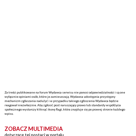
Za treści publikowane na forum Wydawca serwisu nie ponosi odpowiedzialności i są one
wyłącznie opiniami osób, które je zamieszczają. Wydawca udostępnia przystępny
mechanizm zgłaszania nadużyć i w przypadku takiego zgłoszenia Wydawca będzie
reagował niezwłocznie. Aby zgłosić post naruszający prawo lub standardy współżycia
społecznego wystarczy kliknąć ikonę flagi, która znajduje się po prawej stronie każdego
wpisu.
ZOBACZ MULTIMEDIA
dotyczące tej postaci w portalu