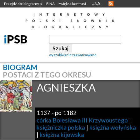
A
Przejdź do: biogramy.pl
FINA
zwiększ kontrast
A
A
wyszukiwanie zaawansowane
BIOGRAM
POSTACI Z TEGO OKRESU
AGNIESZKA
1137
-
po 1182
córka Bolesława III Krzywoustego
|
księżniczka polska
|
księżna wołyńska
|
księżna kijowska