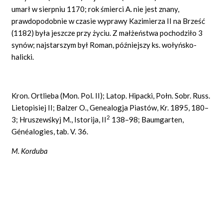
umarł w sierpniu 1170; rok śmierci A. nie jest znany,
prawdopodobnie w czasie wyprawy Kazimierza II na Brześć
(1182) była jeszcze przy życiu. Z małżeństwa pochodziło 3
synów; najstarszym był Roman, późniejszy ks. wołyńsko-
halicki.
Kron. Ortlieba (Mon. Pol. II); Latop. Hipacki, Połn. Sobr. Russ.
Lietopisiej II; Balzer O., Genealogja Piastów, Kr. 1895, 180–
2
3; Hruszewśkyj M., Istorija, II
138–98; Baumgarten,
Généalogies, tab. V. 36.
M. Korduba