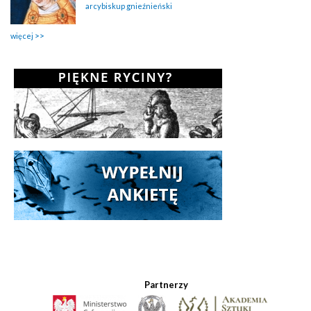
arcybiskup gnieźnieński
więcej
Partnerzy