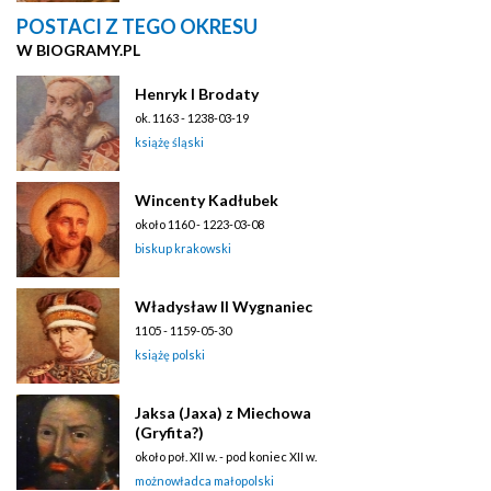
POSTACI Z TEGO OKRESU
W BIOGRAMY.PL
Henryk I Brodaty
ok. 1163 - 1238-03-19
książę śląski
Wincenty Kadłubek
około 1160 - 1223-03-08
biskup krakowski
Władysław II Wygnaniec
1105 - 1159-05-30
książę polski
Jaksa (Jaxa) z Miechowa
(Gryfita?)
około poł. XII w. - pod koniec XII w.
możnowładca małopolski