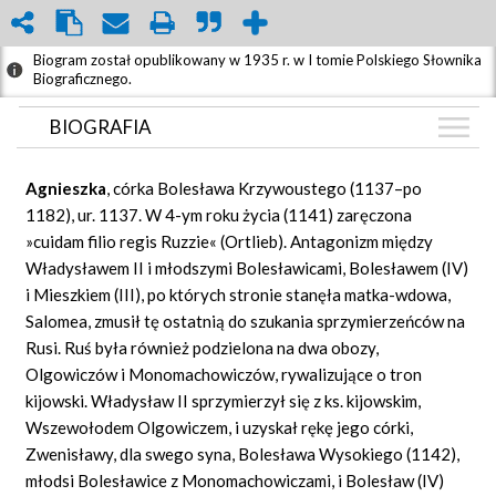
Biogram został opublikowany w 1935 r. w I tomie Polskiego Słownika
Biograficznego.
BIOGRAFIA
BIOGRAFIA
Agnieszka
, córka Bolesława Krzywoustego (1137–po
GRAF POWIĄZAŃ
1182), ur. 1137. W 4-ym roku życia (1141) zaręczona
»cuidam filio regis Ruzzie« (Ortlieb). Antagonizm między
DYSKUSJA
Władysławem II i młodszymi Bolesławicami, Bolesławem (IV)
i Mieszkiem (III), po których stronie stanęła matka-wdowa,
Salomea, zmusił tę ostatnią do szukania sprzymierzeńców na
Rusi. Ruś była również podzielona na dwa obozy,
Olgowiczów i Monomachowiczów, rywalizujące o tron
kijowski. Władysław II sprzymierzył się z ks. kijowskim,
Wszewołodem Olgowiczem, i uzyskał rękę jego córki,
Zwenisławy, dla swego syna, Bolesława Wysokiego (1142),
młodsi Bolesławice z Monomachowiczami, i Bolesław (IV)