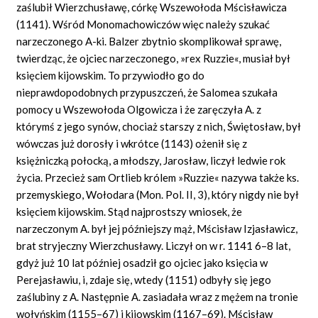
zaślubił Wierzchusławę, córkę Wszewołoda Mścisławicza
(1141). Wśród Monomachowiczów więc należy szukać
narzeczonego A-ki. Balzer zbytnio skomplikował sprawę,
twierdząc, że ojciec narzeczonego, »rex Ruzzie«, musiał był
księciem kijowskim. To przywiodło go do
nieprawdopodobnych przypuszczeń, że Salomea szukała
pomocy u Wszewołoda Olgowicza i że zaręczyła A. z
którymś z jego synów, chociaż starszy z nich, Świętosław, był
wówczas już dorosły i wkrótce (1143) ożenił się z
księżniczką połocką, a młodszy, Jarosław, liczył ledwie rok
życia. Przecież sam Ortlieb królem »Ruzzie« nazywa także ks.
przemyskiego, Wołodara (Mon. Pol. II, 3), który nigdy nie był
księciem kijowskim. Stąd najprostszy wniosek, że
narzeczonym A. był jej późniejszy mąż, Mścisław Izjasławicz,
brat stryjeczny Wierzchusławy. Liczył on w r. 1141 6–8 lat,
gdyż już 10 lat później osadził go ojciec jako księcia w
Perejasławiu, i, zdaje się, wtedy (1151) odbyły się jego
zaślubiny z A. Następnie A. zasiadała wraz z mężem na tronie
wołyńskim (1155–67) i kijowskim (1167–69). Mścisław