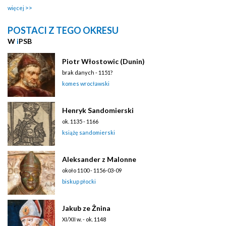
więcej
POSTACI Z TEGO OKRESU
W
i
PSB
Piotr Włostowic (Dunin)
brak danych - 1151?
komes wrocławski
Henryk Sandomierski
ok. 1135 - 1166
książę sandomierski
Aleksander z Malonne
około 1100 - 1156-03-09
biskup płocki
Jakub ze Żnina
XI/XII w. - ok. 1148