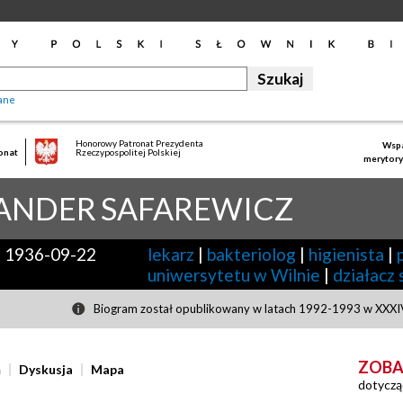
ane
Honorowy Patronat Prezydenta
Wspa
onat
Rzeczypospolitej Polskiej
merytory
ANDER
SAFAREWICZ
-
1936-09-22
lekarz
|
bakteriolog
|
higienista
|
uniwersytetu w Wilnie
|
działacz
Biogram został opublikowany w latach 1992-1993 w XXXIV
ZOBA
ń
Dyskusja
Mapa
dotyczą