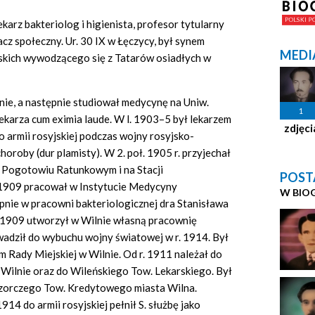
arz bakteriolog i higienista, profesor tytularny
cz społeczny. Ur. 30 IX w Łęczycy, był synem
MEDI
skich wywodzącego się z Tatarów osiadłych w
lnie, a następnie studiował medycynę na Uniw.
1
lekarza cum
eximia laude.
W l. 1903–5 był lekarzem
zdjęci
o armii rosyjskiej podczas wojny rosyjsko-
horoby (dur plamisty). W 2. poł. 1905 r. przyjechał
w Pogotowiu Ratunkowym i na Stacji
POST
i 1909 pracował w Instytucie Medycyny
W BIO
pnie w pracowni bakteriologicznej dra Stanisława
 1909 utworzył w Wilnie własną pracownię
wadził do wybuchu wojny światowej w r. 1914. Był
m Rady Miejskiej w Wilnie. Od r. 1911 należał do
w Wilnie oraz do Wileńskiego Tow. Lekarskiego. Był
adzorczego Tow. Kredytowego miasta Wilna.
14 do armii rosyjskiej pełnił S. służbę jako