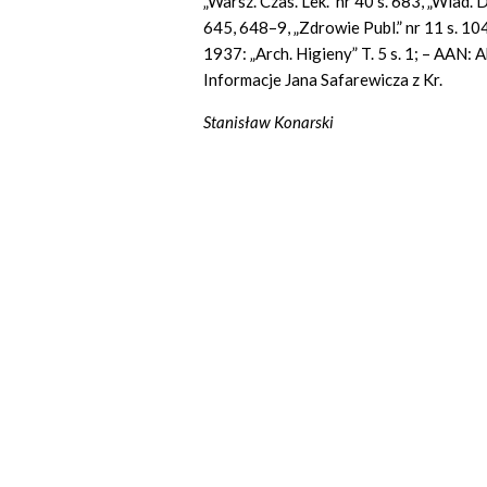
„Warsz. Czas. Lek.” nr 40 s. 683, „Wiad. 
645, 648–9, „Zdrowie
Publ.”
nr 11 s. 10
1937: „Arch. Higieny” T. 5 s. 1; – AAN:
Informacje Jana Safarewicza z Kr.
Stanisław Konarski