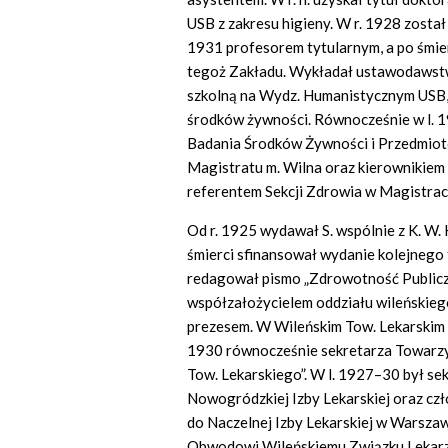
USB z zakresu higieny. W r. 1928 zosta
1931 profesorem tytularnym, a po śmie
tegoż Zakładu. Wykładał ustawodawst
szkolną na Wydz. Humanistycznym USB,
środków żywności. Równocześnie w l. 
Badania Środków Żywności i Przedmiotó
Magistratu m. Wilna oraz kierownikiem 
referentem Sekcji Zdrowia w Magistrac
Od r. 1925 wydawał S. wspólnie z K. W
śmierci sfinansował wydanie kolejnego
redagował pismo „Zdrowotność Publiczn
współzałożycielem oddziału wileńskieg
prezesem. W Wileńskim Tow. Lekarskim pe
1930 równocześnie sekretarza Towarzy
Tow. Lekarskiego”. W l. 1927–30 był se
Nowogródzkiej Izby Lekarskiej oraz czło
do Naczelnej Izby Lekarskiej w Warsza
Obwodowi Wileńskiemu Związku Lekarzy