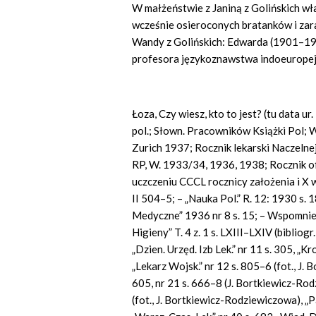
W małżeństwie z Janiną z Golińskich wła
wcześnie osieroconych bratanków i za
Wandy z Golińskich: Edwarda (1901–1920
profesora językoznawstwa indoeuropej
Łoza, Czy wiesz, kto to jest? (tu data ur
pol.; Słown. Pracowników Książki Pol;
Zurich 1937; Rocznik lekarski Naczelnej
RP, W. 1933/34, 1936, 1938; Rocznik of
uczczeniu CCCL rocznicy założenia i X
II 504–5; – „Nauka Pol.” R. 12: 1930 s. 1
Medyczne” 1936 nr 8 s. 15; – Wspomnieni
Higieny” T. 4 z. 1 s. LXIII–LXIV (bibliogr. 
„Dzien. Urzęd. Izb Lek.” nr 11 s. 305, „K
„Lekarz Wojsk.” nr 12 s. 805–6 (fot., J
605, nr 21 s. 666–8 (J. Bortkiewicz-Rod
(fot., J. Bortkiewicz-Rodziewiczowa), „Pa