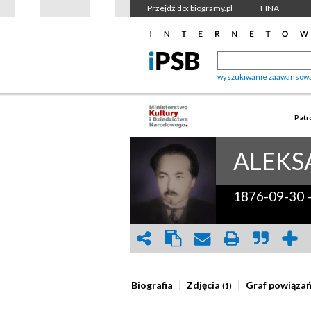
Przejdź do: biogramy.pl
FINA
wyszukiwanie zaawansow
Patr
ALEKS
1876-09-30
Biografia
Zdjęcia
Graf powiąza
(1)