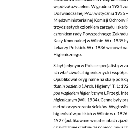
współzałożycielem. W grudniu 1934 zo
Doświadczalnej PAU, w styczniu 1935 
Międzyministerialnej Komisji Ochrony R
trzydziestych członkiem zarządu i skar
członkiem rady Powszechnego Zakładu
Kasy Komunalnej w Wilnie. W r. 1935 b
Lekarzy Polskich. W r. 1936 wznowił na
Higienicznego.
S. był jedynym w Polsce specjalistą w 
ich właściwości higienicznych i współpr
Opublikował oryginalne na skalę polsk
tkanin odzienia
(„Arch. Higieny” T. 1: 192
pod względem higienicznym
(„Przegl. In
higienicznym
(Wil. 1934). Cenne były p
metod oczyszczania ścieków. Wygłosił na
higienistów polskich w Wilnie w r. 1926 
1927 (publikowane w materiałach zjazdow
Oczyszczanie ścieków za pomocą mułu c