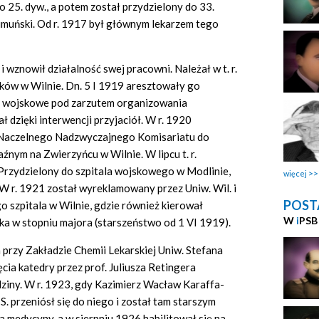
 25. dyw., a potem został przydzielony do 33.
rumuński. Od r. 1917 był głównym lekarzem tego
i wznowił działalność swej pracowni. Należał w t. r.
ków w Wilnie. Dn. 5 I 1919 aresztowały go
e wojskowe pod zarzutem organizowania
 dzięki interwencji przyjaciół. W r. 1920
 Naczelnego Nadzwyczajnego Komisariatu do
aźnym na Zwierzyńcu w Wilnie. W lipcu t. r.
Przydzielony do szpitala wojskowego w Modlinie,
więcej
W r. 1921 został wyreklamowany przez Uniw. Wil. i
POST
o szpitala w Wilnie, gdzie również kierował
W
i
PSB
ka w stopniu majora (starszeństwo od 1 VI 1919).
 przy Zakładzie Chemii Lekarskiej Uniw. Stefana
ęcia katedry przez prof. Juliusza Retingera
dziny. W r. 1923, gdy Kazimierz Wacław Karaffa-
S. przeniósł się do niego i został tam starszym
ra medycyny, a w sierpniu 1926 habilitował się na