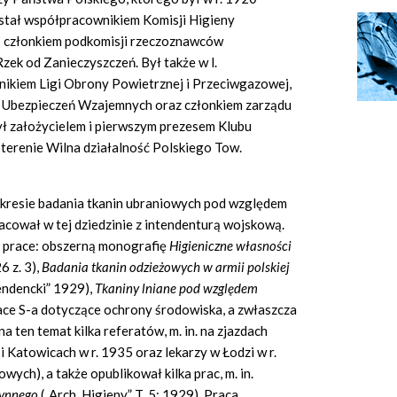
stał współpracownikiem Komisji Higieny
– członkiem podkomisji rzeczoznawców
zek od Zanieczyszczeń. Był także w l.
bnikiem Ligi Obrony Powietrznej i Przeciwgazowej,
 Ubezpieczeń Wzajemnych oraz członkiem zarządu
ył założycielem i pierwszym prezesem Klubu
 terenie Wilna działalność Polskiego Tow.
zakresie badania tkanin ubraniowych pod względem
acował w tej dziedzinie z intendenturą wojskową.
ą prace: obszerną monografię
Higieniczne własności
6 z. 3),
Badania tkanin odzieżowych w armii polskiej
tendencki” 1929),
Tkaniny lniane pod względem
race S-a dotyczące ochrony środowiska, a zwłaszcza
 ten temat kilka referatów, m. in. na zjazdach
i Katowicach w r. 1935 oraz lekarzy w Łodzi w r.
ych), a także opublikował kilka prac, m. in.
zynnego
(„Arch. Higieny” T. 5: 1929). Praca