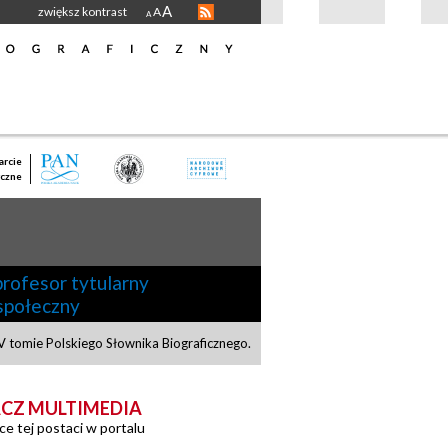
A
zwiększ kontrast
A
A
rcie
czne
profesor tytularny
 społeczny
 tomie Polskiego Słownika Biograficznego.
CZ MULTIMEDIA
ce tej postaci w portalu