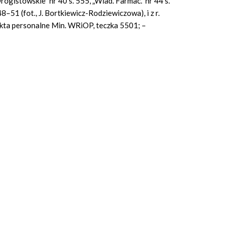
Drogistowskie” nr 40 s. 555, „Wiad. Farmac.” nr 44 s.
48–51 (fot., J. Bortkiewicz-Rodziewiczowa), i z r.
 Akta personalne Min. WRiOP, teczka 5501; –