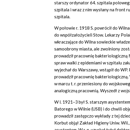
starszy ordynator 64. szpitala polowego
szpitala i wraz z nim wysłany na front 
szpitala.
W połowie r. 1918 S. powrócił do Wilna 
do współzałożycieli Stow. Lekarzy Pola
wkraczające do Wilna sowieckie władz
samoobrony miasta, ale zwolniony został
prowadził pracownię bakteriologiczną
spraw walki z epidemiami w szpitalu zak
wyjechał do Warszawy, wstąpił do WP. 
prowadził pracownię bakteriologiczną. 
w marcu t. r. przeniesiony do wojskoweg
analogiczną pracownią. Wyszedł z wojs
W l. 1921–3 był S. starszym asystentem
Batorego w Wilnie (USB) i do chwili obj
prowadził zastępczo wykłady z tej dzie
Korbut objął Zakład Higieny Uniw. Wil., 
asystentem. W r. n. uzyskał tytuł dokto