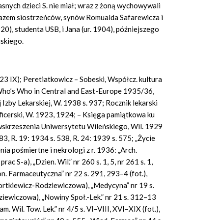
snych dzieci S. nie miał; wraz z żoną wychowywali
razem siostrzeńców, synów Romualda Safarewicza i
), studenta USB, i Jana (ur. 1904), późniejszego
skiego.
. 23 IX); Peretiatkowicz – Sobeski, Współcz. kultura
 Who’s Who in Central and East-Europe 1935/36,
 Izby Lekarskiej, W. 1938 s. 937; Rocznik lekarski
icerski, W. 1923, 1924; – Księga pamiątkowa ku
 wskrzeszenia Uniwersytetu Wileńskiego, Wil. 1929
83, R. 19: 1934 s. 538, R. 24: 1939 s. 575; „Życie
a pośmiertne i nekrologi z r. 1936: „Arch.
prac S-a), „Dzien. Wil.” nr 260 s. 1, 5, nr 261 s. 1,
ron. Farmaceutyczna” nr 22 s. 291, 293–4 (fot.),
. Bortkiewicz-Rodziewiczowa), „Medycyna” nr 19 s.
ziewiczowa), „Nowiny Społ.-Lek.” nr 21 s. 312–13
m. Wil. Tow. Lek.” nr 4/5 s. VI–VIII, XVI–XIX (fot.),