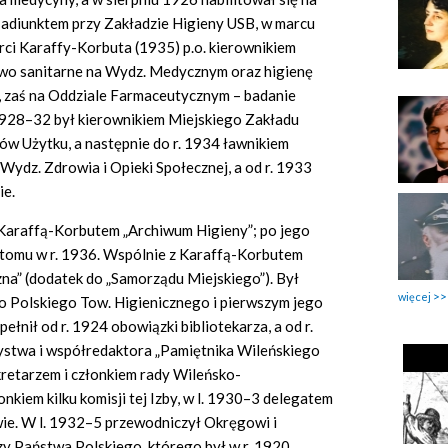
ł adiunktem przy Zakładzie Higieny USB, w marcu
rci Karaffy-Korbuta (1935) p.o. kierownikiem
wo sanitarne na Wydz. Medycznym oraz higienę
 zaś na Oddziale Farmaceutycznym – badanie
1928–32 był kierownikiem Miejskiego Zakładu
w Użytku, a następnie do r. 1934 ławnikiem
Wydz. Zdrowia i Opieki Społecznej, a od r. 1933
ie.
. Karaffą-Korbutem „Archiwum Higieny”; po jego
 tomu w r. 1936. Wspólnie z Karaffą-Korbutem
a” (dodatek do „Samorządu Miejskiego”). Był
więcej
o Polskiego Tow. Higienicznego i pierwszym jego
łnił od r. 1924 obowiązki bibliotekarza, a od r.
stwa i współredaktora „Pamiętnika Wileńskiego
kretarzem i członkiem rady Wileńsko-
nkiem kilku komisji tej Izby, w l. 1930–3 delegatem
wie. W l. 1932–5 przewodniczył Okręgowi i
 Państwa Polskiego, którego był w r. 1920