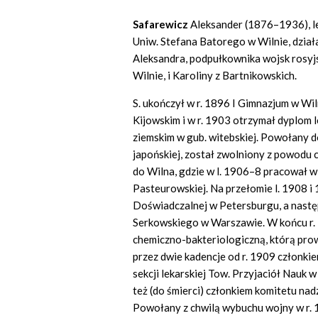
Safarewicz
Aleksander (1876–1936), lek
Uniw. Stefana Batorego w Wilnie, działa
Aleksandra, podpułkownika wojsk rosyj
Wilnie, i Karoliny z Bartnikowskich.
S. ukończył w r. 1896 I Gimnazjum w Wi
Kijowskim i w r. 1903 otrzymał dyplom 
ziemskim w gub. witebskiej. Powołany d
japońskiej, został zwolniony z powodu c
do Wilna, gdzie w l. 1906–8 pracował 
Pasteurowskiej. Na przełomie l. 1908 
Doświadczalnej w Petersburgu, a nastę
Serkowskiego w Warszawie. W końcu r.
chemiczno-bakteriologiczną, którą pro
przez dwie kadencje od r. 1909 członkie
sekcji lekarskiej Tow. Przyjaciół Nauk 
też (do śmierci) członkiem komitetu n
Powołany z chwilą wybuchu wojny w r. 19