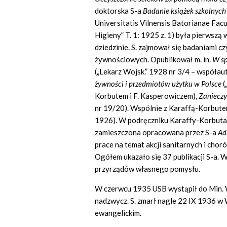
doktorska S-a
Badanie książek szkolnyc
Universitatis Vilnensis Batorianae Facu
Higieny” T. 1: 1925 z. 1) była pierwszą
dziedzinie. S. zajmował się badaniami c
żywnościowych. Opublikował m. in.
W
s
(„Lekarz Wojsk.” 1928 nr 3/4 – współaut
żywności i przedmiotów użytku w Polsce
(
Korbutem i F. Kasperowiczem),
Zanieczy
nr 19/20). Wspólnie z Karaffą-Korbute
1926). W podręczniku Karaffy-Korbuta „
zamieszczona opracowana przez S-a
Ad
prace na temat akcji sanitarnych i cho
Ogółem ukazało się 37 publikacji S-a. W
przyrządów własnego pomysłu.
W czerwcu 1935 USB wystąpił do Min. 
nadzwycz. S. zmarł nagle 22 IX 1936 w 
ewangelickim.