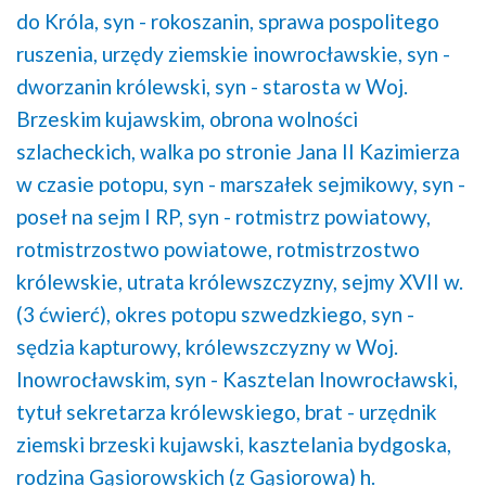
do Króla,
syn - rokoszanin,
sprawa pospolitego
ruszenia,
urzędy ziemskie inowrocławskie,
syn -
dworzanin królewski,
syn - starosta w Woj.
Brzeskim kujawskim,
obrona wolności
szlacheckich,
walka po stronie Jana II Kazimierza
w czasie potopu,
syn - marszałek sejmikowy,
syn -
poseł na sejm I RP,
syn - rotmistrz powiatowy,
rotmistrzostwo powiatowe,
rotmistrzostwo
królewskie,
utrata królewszczyzny,
sejmy XVII w.
(3 ćwierć),
okres potopu szwedzkiego,
syn -
sędzia kapturowy,
królewszczyzny w Woj.
Inowrocławskim,
syn - Kasztelan Inowrocławski,
tytuł sekretarza królewskiego,
brat - urzędnik
ziemski brzeski kujawski,
kasztelania bydgoska,
rodzina Gąsiorowskich (z Gąsiorowa) h.