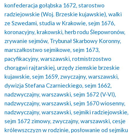
konfederacja gołąbska 1672,
starostwo
radziejowskie (Woj. Brzeskie kujawskie),
walki
ze Szwedami,
studia w Krakowie,
sejm 1676,
koronacyjny, krakowski,
herb rodu Ślepowronów,
zrywanie sejmów,
Trybunał Skarbowy Koronny,
marszałkostwo sejmikowe,
sejm 1673,
pacyfikacyjny, warszawski,
rotmistrzostwo
chorągwi rajtarskiej,
urzędy ziemskie brzeskie
kujawskie,
sejm 1659, zwyczajny, warszawski,
dywizja Stefana Czarnieckiego,
sejm 1662,
nadzwyczajny, warszawski,
sejm 1672 (V-VI),
nadzwyczajny, warszawski,
sejm 1670 wiosenny,
nadzwyczajny, warszawski,
sejmiki radziejowskie,
sejm 1672 zimowy, zwyczajny, warszawski,
cesje
królewszczyzn w rodzinie,
posłowanie od sejmiku