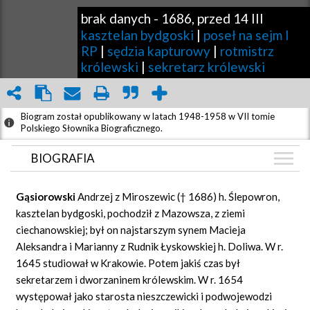
brak danych
-
1686, przed 14 III
kasztelan bydgoski
|
poseł na sejm I
RP
|
sędzia kapturowy
|
rotmistrz
królewski
|
sekretarz królewski
Biogram został opublikowany w latach 1948-1958 w VII tomie
Polskiego Słownika Biograficznego.
BIOGRAFIA
BIOGRAFIA
Gąsiorowski
Andrzej z Miroszewic († 1686) h. Ślepowron,
GRAF POWIĄZAŃ
kasztelan bydgoski, pochodził z Mazowsza, z ziemi
ciechanowskiej; był on najstarszym synem Macieja
DYSKUSJA
Aleksandra i Marianny z Rudnik Łyskowskiej h. Doliwa. W r.
Mapa
1645 studiował w Krakowie. Potem jakiś czas był
sekretarzem i dworzaninem królewskim. W r. 1654
występował jako starosta nieszczewicki i podwojewodzi