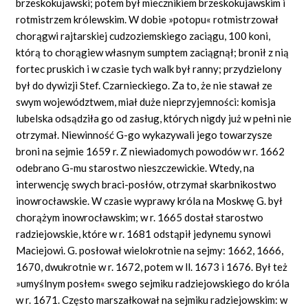
brzeskokujawski; potem był miecznikiem brzeskokujawskim i
rotmistrzem królewskim. W dobie »potopu« rotmistrzował
chorągwi rajtarskiej cudzoziemskiego zaciągu, 100 koni,
którą to chorągiew własnym sumptem zaciągnął; bronił z nią
fortec pruskich i w czasie tych walk był ranny; przydzielony
był do dywizji Stef. Czarnieckiego. Za to, że nie stawał ze
swym województwem, miał duże nieprzyjemności: komisja
lubelska odsądziła go od zasług, których nigdy już w pełni nie
otrzymał. Niewinność G-go wykazywali jego towarzysze
broni na sejmie 1659 r. Z niewiadomych powodów w r. 1662
odebrano G-mu starostwo nieszczewickie. Wtedy, na
interwencję swych braci-posłów, otrzymał skarbnikostwo
inowrocławskie. W czasie wyprawy króla na Moskwę G. był
chorążym inowrocławskim; w r. 1665 dostał starostwo
radziejowskie, które w r. 1681 odstąpił jedynemu synowi
Maciejowi. G. posłował wielokrotnie na sejmy: 1662, 1666,
1670, dwukrotnie w r. 1672, potem w ll. 1673 i 1676. Był też
»umyślnym posłem« swego sejmiku radziejowskiego do króla
w r. 1671. Często marszałkował na sejmiku radziejowskim: w