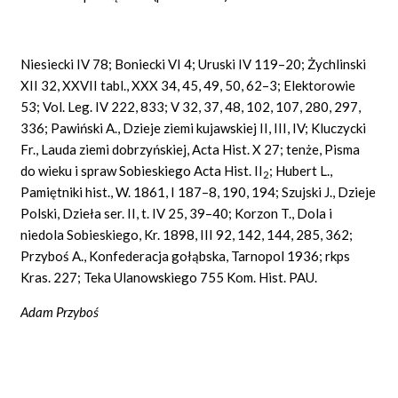
Niesiecki IV 78; Boniecki VI 4; Uruski IV 119–20; Żychlinski
XII 32, XXVII tabl., XXX 34, 45, 49, 50, 62–3; Elektorowie
53; Vol. Leg. IV 222, 833; V 32, 37, 48, 102, 107, 280, 297,
336; Pawiński A., Dzieje ziemi kujawskiej II, III, IV; Kluczycki
Fr., Lauda ziemi dobrzyńskiej, Acta Hist. X 27; tenże, Pisma
do wieku i spraw Sobieskiego Acta Hist. II
; Hubert L.,
2
Pamiętniki hist., W. 1861, I 187–8, 190, 194; Szujski J., Dzieje
Polski, Dzieła ser. II, t. IV 25, 39–40; Korzon T., Dola i
niedola Sobieskiego, Kr. 1898, III 92, 142, 144, 285, 362;
Przyboś A., Konfederacja gołąbska, Tarnopol 1936; rkps
Kras. 227; Teka Ulanowskiego 755 Kom. Hist. PAU.
Adam Przyboś