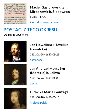
Maciej Gąsiorowski z
Miroszewic h. Ślepowron
XVII w. - 1725
kasztelan inowrocławski
POSTACI Z TEGO OKRESU
W BIOGRAMY.PL
Jan Heweliusz (Hevelius,
Hewelcke)
1611-01-28 - 1687-01-28
astronom
Jan Andrzej Morsztyn
(Morstin) h. Leliwa
1621-06-24 - 1693-01-08
poeta
Ludwika Maria Gonzaga
1611-08-18 - 1667-05-10
królowa Polski