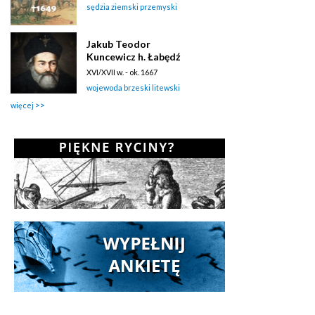
sędzia ziemski przemyski
Jakub Teodor
Kuncewicz h. Łabędź
XVI/XVII w. - ok. 1667
wojewoda brzeski litewski
więcej