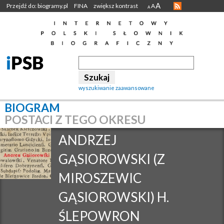
A
Przejdź do: biogramy.pl
FINA
zwiększ kontrast
A
A
wyszukiwanie zaawansowane
BIOGRAM
POSTACI Z TEGO OKRESU
ANDRZEJ
GĄSIOROWSKI (Z
MIROSZEWIC
GĄSIOROWSKI) H.
ŚLEPOWRON