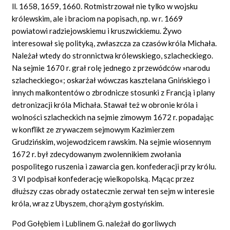
ll. 1658, 1659, 1660. Rotmistrzował nie tylko w wojsku
królewskim, ale i braciom na popisach, np. w r. 1669
powiatowi radziejowskiemu i kruszwickiemu. Żywo
interesował się polityką, zwłaszcza za czasów króla Michała.
Należał wtedy do stronnictwa królewskiego, szlacheckiego.
Na sejmie 1670 r. grał rolę jednego z przewódców »narodu
szlacheckiego«; oskarżał wówczas kasztelana Gnińskiego i
innych malkontentów o zbrodnicze stosunki z Francją i plany
detronizacji króla Michała. Stawał też w obronie króla i
wolności szlacheckich na sejmie zimowym 1672 r. popadając
w konflikt ze zrywaczem sejmowym Kazimierzem
Grudzińskim, wojewodzicem rawskim. Na sejmie wiosennym
1672 r. był zdecydowanym zwolennikiem zwołania
pospolitego ruszenia i zawarcia gen. konfederacji przy królu.
3 VI podpisał konfederację wielkopolską. Mącąc przez
dłuższy czas obrady ostatecznie zerwał ten sejm w interesie
króla, wraz z Ubyszem, chorążym gostyńskim.
Pod Gołębiem i Lublinem G. należał do gorliwych