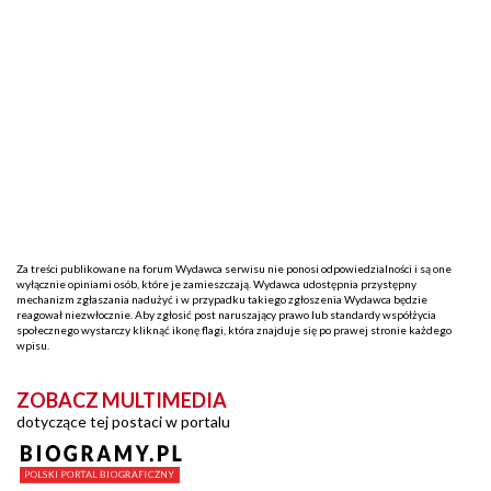
Za treści publikowane na forum Wydawca serwisu nie ponosi odpowiedzialności i są one
wyłącznie opiniami osób, które je zamieszczają. Wydawca udostępnia przystępny
mechanizm zgłaszania nadużyć i w przypadku takiego zgłoszenia Wydawca będzie
reagował niezwłocznie. Aby zgłosić post naruszający prawo lub standardy współżycia
społecznego wystarczy kliknąć ikonę flagi, która znajduje się po prawej stronie każdego
wpisu.
ZOBACZ MULTIMEDIA
dotyczące tej postaci w portalu