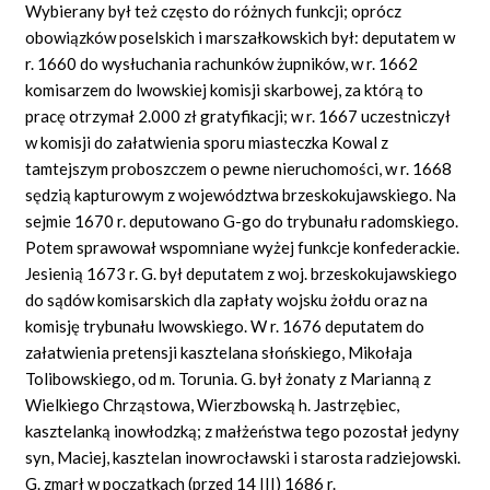
Wybierany był też często do różnych funkcji; oprócz
obowiązków poselskich i marszałkowskich był: deputatem w
r. 1660 do wysłuchania rachunków żupników, w r. 1662
komisarzem do lwowskiej komisji skarbowej, za którą to
pracę otrzymał 2.000 zł gratyfikacji; w r. 1667 uczestniczył
w komisji do załatwienia sporu miasteczka Kowal z
tamtejszym proboszczem o pewne nieruchomości, w r. 1668
sędzią kapturowym z województwa brzeskokujawskiego. Na
sejmie 1670 r. deputowano G-go do trybunału radomskiego.
Potem sprawował wspomniane wyżej funkcje konfederackie.
Jesienią 1673 r. G. był deputatem z woj. brzeskokujawskiego
do sądów komisarskich dla zapłaty wojsku żołdu oraz na
komisję trybunału lwowskiego. W r. 1676 deputatem do
załatwienia pretensji kasztelana słońskiego, Mikołaja
Tolibowskiego, od m. Torunia. G. był żonaty z Marianną z
Wielkiego Chrząstowa, Wierzbowską h. Jastrzębiec,
kasztelanką inowłodzką; z małżeństwa tego pozostał jedyny
syn, Maciej, kasztelan inowrocławski i starosta radziejowski.
G. zmarł w początkach (przed 14 III) 1686 r.