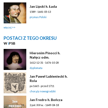
Jan Lipski h. Łada
1589 - 1641-05-13
prymas Polski
więcej
POSTACI Z TEGO OKRESU
W
i
PSB
Hieronim Pinocci h.
Nałęcz odm.
1612-12-31 - 1676-10-28
dyplomata
Jan Paweł Lubieniecki h.
Rola
po 1665 - przed 1711
chorąży nowogrodzki
Jan Fredro h. Bończa
2 poł. XVI w. - 1649-04-18