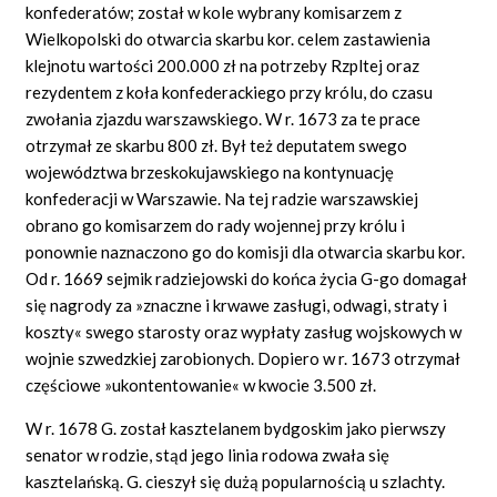
konfederatów; został w kole wybrany komisarzem z
Wielkopolski do otwarcia skarbu kor. celem zastawienia
klejnotu wartości 200.000 zł na potrzeby Rzpltej oraz
rezydentem z koła konfederackiego przy królu, do czasu
zwołania zjazdu warszawskiego. W r. 1673 za te prace
otrzymał ze skarbu 800 zł. Był też deputatem swego
województwa brzeskokujawskiego na kontynuację
konfederacji w Warszawie. Na tej radzie warszawskiej
obrano go komisarzem do rady wojennej przy królu i
ponownie naznaczono go do komisji dla otwarcia skarbu kor.
Od r. 1669 sejmik radziejowski do końca życia G-go domagał
się nagrody za »znaczne i krwawe zasługi, odwagi, straty i
koszty« swego starosty oraz wypłaty zasług wojskowych w
wojnie szwedzkiej zarobionych. Dopiero w r. 1673 otrzymał
częściowe »ukontentowanie« w kwocie 3.500 zł.
W r. 1678 G. został kasztelanem bydgoskim jako pierwszy
senator w rodzie, stąd jego linia rodowa zwała się
kasztelańską. G. cieszył się dużą popularnością u szlachty.