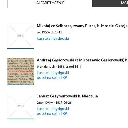
DAT
ALFABETYCZNIE
Mikołaj ze Ściborza, zwany Purcz, h. Mościc-Ostoja
ok. 1350 - ok. 1411
kasztelan bydgoski
Andrzej Gąsiorowski (z Miroszewic Gąsiorowski) h
brak danych - 1686, przed 14 III
kasztelan bydgoski
poseł na sejm I RP
Janusz Grzymułtowski h. Nieczuja
2 poł. XVI w. - 1617-06-26
kasztelan bydgoski
poseł na sejm I RP