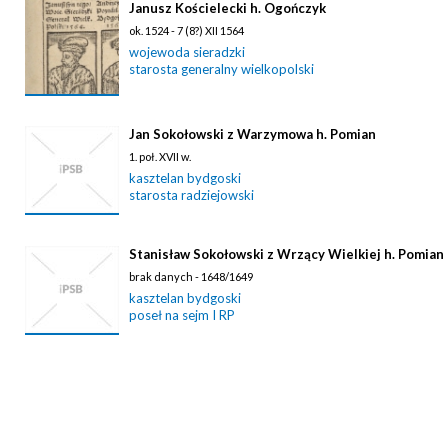
Janusz Kościelecki h. Ogończyk
ok. 1524 - 7 (8?) XII 1564
wojewoda sieradzki
starosta generalny wielkopolski
Jan Sokołowski z Warzymowa h. Pomian
1. poł. XVII w.
kasztelan bydgoski
starosta radziejowski
Stanisław Sokołowski z Wrzący Wielkiej h. Pomian
brak danych - 1648/1649
kasztelan bydgoski
poseł na sejm I RP