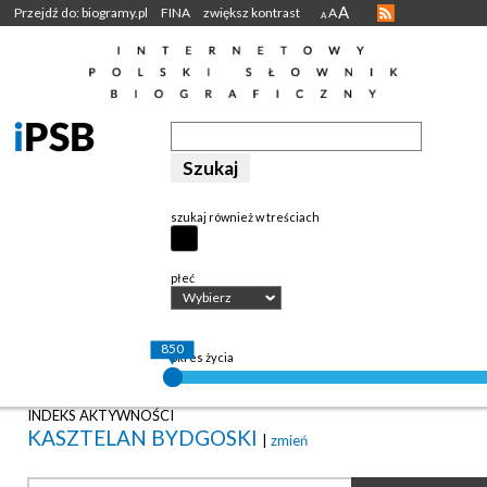
A
Przejdź do: biogramy.pl
FINA
zwiększ kontrast
A
A
szukaj również w treściach
płeć
Wybierz
850
okres życia
INDEKS AKTYWNOŚCI
KASZTELAN BYDGOSKI
|
zmień