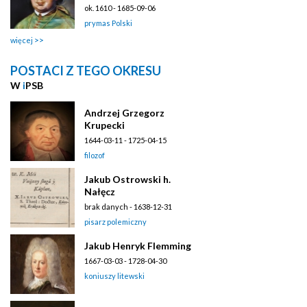
ok. 1610 - 1685-09-06
prymas Polski
więcej
POSTACI Z TEGO OKRESU
W
i
PSB
Andrzej Grzegorz
Krupecki
1644-03-11 - 1725-04-15
filozof
Jakub Ostrowski h.
Nałęcz
brak danych - 1638-12-31
pisarz polemiczny
Jakub Henryk Flemming
1667-03-03 - 1728-04-30
koniuszy litewski