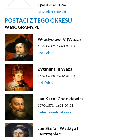
1 poł. XVII w. - 1696
kasztelan kijowski
POSTACI Z TEGO OKRESU
W BIOGRAMY.PL
Władysław IV (Waza)
1595-06-09 - 1648-05-20
król Polski
Zygmunt III Waza
1566-06-20 - 1632-04-30
król Polski
Jan Karol Chodkiewicz
1570/1571 - 1621-09-24
hetman wielki litewski
Jan Stefan Wydżga h.
Jastrzębiec