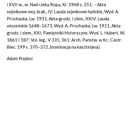
i XVII w., w: Nad rzeką Ropą, Kr. 1968 s. 251; – Akta
sejmikowe woj. krak., IV; Lauda sejmikowe halickie, Wyd. A.
Prochaska, Lw. 1931, Akta grodz. i ziem., XXIV; Lauda
wiszeńskie 1648–1673, Wyd. A. Prochaska, Lw. 1911, Akta
grodz. i ziem., XXI; Pamiętniki historyczne, Wyd. L. Hubert, W.
1861 I 187; Vol. leg., V 335, 361; Arch. Państw. w Kr.: Castr.
Biec. 199 s. 370–372, (nominacja na kasztelana).
Adam
Przyboś