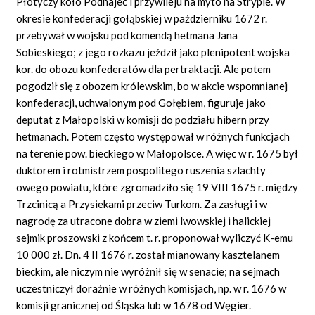
Płotyczy koło Podhajec i przywileju na myto na Strypie. W
okresie konfederacji gołąbskiej w październiku 1672 r.
przebywał w wojsku pod komendą hetmana Jana
Sobieskiego; z jego rozkazu jeździł jako plenipotent wojska
kor. do obozu konfederatów dla pertraktacji. Ale potem
pogodził się z obozem królewskim, bo w akcie wspomnianej
konfederacji, uchwalonym pod Gołębiem, figuruje jako
deputat z Małopolski w komisji do podziału hibern przy
hetmanach. Potem często występował w różnych funkcjach
na terenie pow. bieckiego w Małopolsce. A więc w r. 1675 był
duktorem i rotmistrzem pospolitego ruszenia szlachty
owego powiatu, które zgromadziło się 19 VIII 1675 r. między
Trzcinicą a Przysiekami przeciw Turkom. Za zasługi i w
nagrodę za utracone dobra w ziemi lwowskiej i halickiej
sejmik proszowski z końcem t. r. proponował wyliczyć K-emu
10 000 zł. Dn. 4 II 1676 r. został mianowany kasztelanem
bieckim, ale niczym nie wyróżnił się w senacie; na sejmach
uczestniczył doraźnie w różnych komisjach, np. w r. 1676 w
komisji granicznej od Śląska lub w 1678 od Węgier.