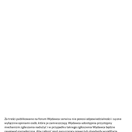
Za treści publikowane na forum Wydawca serwisu nie ponosi odpowiedzialności i są one
wyłącznie opiniami osób, które je zamieszczają. Wydawca udostępnia przystępny
mechanizm zgłaszania nadużyć i w przypadku takiego zgłoszenia Wydawca będzie
reagował niezwłocznie. Aby zgłosić post naruszający prawo lub standardy współżycia