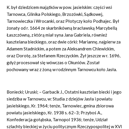
K. był dziedzicem majątków w pow. jasielskim: części wsi
Tarnowca, Glinika Polskiego, Brzozówki, Sądkowej,
Tarnowieczka i Wrocanki, oraz Płotyczy koło Podhajec. Był
żonaty od r. 1664 ze skarbnikówną bracławską Marcybellą
Łaszczówną, z którą miał syna Jana Gabriela, również
kasztelana bieckiego, oraz dwie córki: Mariannę, najpierw za
Adamem Stadnickim, a potem za Aleksandrem Chlewickim,
oraz Dorotę, za Stefanem Rzeczyckim. Żył jeszcze w r. 1696,
gdyż procesował się wówczas o Okuniów. Został
pochowany wraz z żoną w rodzinnym Tarnowcu koło Jasła.
Boniecki; Uruski; – Garbacik J., Ostatni kasztelan biecki i jego
siedziba w Tarnowcu, w: Studia z dziejów Jasła i powiatu
jasielskiego, Kr. 1964; tenże, Tarnowiec, gmina zbiorowa
powiatu jasielskiego, Kr. 1938 s. 62–3; Przyboś A.,
Konfederacja gołąbska, Tarnopol 1936; tenże, Udział
szlachty bieckiej w życiu politycznym Rzeczypospolitej w XVI