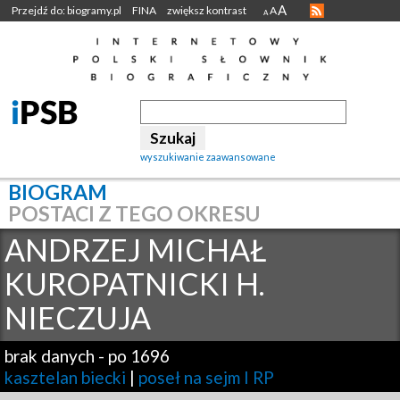
A
Przejdź do: biogramy.pl
FINA
zwiększ kontrast
A
A
wyszukiwanie zaawansowane
BIOGRAM
POSTACI Z TEGO OKRESU
ANDRZEJ MICHAŁ
KUROPATNICKI H.
NIECZUJA
brak danych
-
po 1696
kasztelan biecki
|
poseł na sejm I RP