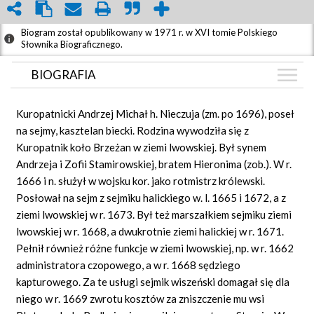
Biogram został opublikowany w 1971 r. w XVI tomie Polskiego
Słownika Biograficznego.
BIOGRAFIA
BIOGRAFIA
Kuropatnicki Andrzej Michał h. Nieczuja (zm. po 1696), poseł
GRAF POWIĄZAŃ
na sejmy, kasztelan biecki. Rodzina wywodziła się z
Kuropatnik koło Brzeżan w ziemi lwowskiej. Był synem
DYSKUSJA
Andrzeja i Zofii Stamirowskiej, bratem Hieronima (zob.). W r.
1666 i n. służył w wojsku kor. jako rotmistrz królewski.
Posłował na sejm z sejmiku halickiego w. l. 1665 i 1672, a z
ziemi lwowskiej w r. 1673. Był też marszałkiem sejmiku ziemi
lwowskiej w r. 1668, a dwukrotnie ziemi halickiej w r. 1671.
Pełnił również różne funkcje w ziemi lwowskiej, np. w r. 1662
administratora czopowego, a w r. 1668 sędziego
kapturowego. Za te usługi sejmik wiszeński domagał się dla
niego w r. 1669 zwrotu kosztów za zniszczenie mu wsi