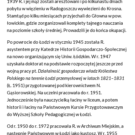
1939 R. i jej mąż zostali aresztowani i po kilkunastu dniach
pobytu w więzieniu w Radogoszczu wywiezieni do Krosna.
Stamtąd po kilku miesiącach przyjechali do Głowna w pow.
łowickim, gdzie zorganizowali komplety tajnego nauczania
na poziomie szkoły średniej. Prowadzili je do końca okupacji.
Po powrocie do Łodzi w styczniu 1945 została R.
asystentem przy Katedrze Historii Gospodarczo-Społecznej
na nowo organizującym się Uniw. Łódzkim. W r. 1947
uzyskała doktorat na podstawie rozpoczętej jeszcze przed
wojną pracy pt.
Działalność gospodarcza władz Królestwa
Pol
skiego na terenie Łodzi przemysłowej w latach 1821–1831
(Ł. 1951) przygotowanej pod kierownictwem N.
Gąsiorowskiej. Na uczelni pracowała do r. 1951.
Jednocześnie była nauczycielką łaciny w liceum, a potem
historii i łaciny na Państwowym Kursie Przygotowawczym
do Wyższej Szkoły Pedagogicznej w Łodzi.
Od r. 1950 do r. 1972 pracowała R. w Archiwum Miejskim, a
następnie Państwowym w Łodzi jako kustosz. W r. 1955