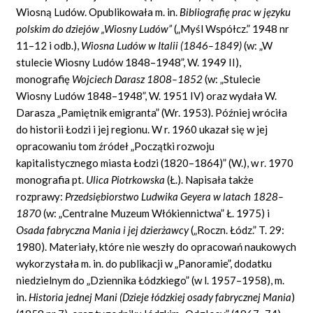
Wiosną Ludów. Opublikowała m. in.
Bibliografię prac w języku
polskim do dziejów „Wiosny Ludów”
(„Myśl Współcz.” 1948 nr
11–12 i odb.),
Wiosna Ludów w Italii (1846–1849)
(w: „W
stulecie Wiosny Ludów 1848–1948”, W. 1949 II),
monografię
Wojciech Darasz 1808–1852
(w: „Stulecie
Wiosny Ludów 1848–1948”, W. 1951 IV) oraz wydała W.
Darasza „Pamiętnik emigranta” (Wr. 1953). Później wróciła
do historii Łodzi i jej regionu. W r. 1960 ukazał się w jej
opracowaniu tom źródeł „Początki rozwoju
kapitalistycznego miasta Łodzi (1820–1864)” (W.), w r. 1970
monografia pt.
Ulica Piotrkowska
(Ł.). Napisała także
rozprawy:
Przedsiębiorstwo Ludwika Geyera w latach 1828–
1870
(w: „Centralne Muzeum Włókiennictwa” Ł. 1975) i
Osada fabryczna Mania i jej dzierżawcy
(„Roczn. Łódz.” T. 29:
1980). Materiały, które nie weszły do opracowań naukowych
wykorzystała m. in. do publikacji w „Panoramie”, dodatku
niedzielnym do „Dziennika Łódzkiego” (w l. 1957–1958), m.
in.
Historia jednej Mani (Dzieje łódzkiej osady fabrycznej Mania
)