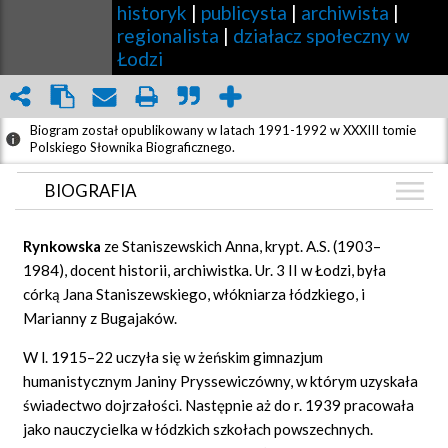
historyk
|
publicysta
|
archiwista
|
regionalista
|
działacz społeczny w
Łodzi
Biogram został opublikowany w latach 1991-1992 w XXXIII tomie
Polskiego Słownika Biograficznego.
BIOGRAFIA
BIOGRAFIA
Rynkowska
ze Staniszewskich Anna, krypt. A.S. (1903–
ZDJĘCIA
1984), docent historii, archiwistka. Ur. 3 II w Łodzi, była
(1)
córką Jana Staniszewskiego, włókniarza łódzkiego, i
GRAF POWIĄZAŃ
Marianny z Bugajaków.
DYSKUSJA
W l. 1915–22 uczyła się w żeńskim gimnazjum
Mapa
humanistycznym Janiny Pryssewiczówny, w którym uzyskała
świadectwo dojrzałości. Następnie aż do r. 1939 pracowała
jako nauczycielka w łódzkich szkołach powszechnych.