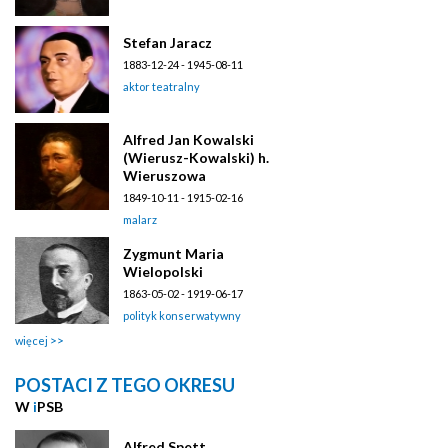
Stefan Jaracz
1883-12-24 - 1945-08-11
aktor teatralny
Alfred Jan Kowalski
(Wierusz-Kowalski) h.
Wieruszowa
1849-10-11 - 1915-02-16
malarz
Zygmunt Maria
Wielopolski
1863-05-02 - 1919-06-17
polityk konserwatywny
więcej
POSTACI Z TEGO OKRESU
W
i
PSB
Alfred Spett