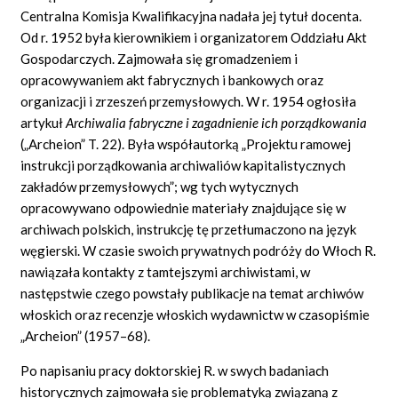
Centralna Komisja Kwalifikacyjna nadała jej tytuł docenta.
Od r. 1952 była kierownikiem i organizatorem Oddziału Akt
Gospodarczych. Zajmowała się gromadzeniem i
opracowywaniem akt fabrycznych i bankowych oraz
organizacji i zrzeszeń przemysłowych. W r. 1954 ogłosiła
artykuł
Archiwalia fabryczne i zagadnienie ich porządkowania
(„Archeion” T. 22). Była współautorką „Projektu ramowej
instrukcji porządkowania archiwaliów kapitalistycznych
zakładów przemysłowych”; wg tych wytycznych
opracowywano odpowiednie materiały znajdujące się w
archiwach polskich, instrukcję tę przetłumaczono na język
węgierski. W czasie swoich prywatnych podróży do Włoch R.
nawiązała kontakty z tamtejszymi archiwistami, w
następstwie czego powstały publikacje na temat archiwów
włoskich oraz recenzje włoskich wydawnictw w czasopiśmie
„Archeion” (1957–68).
Po napisaniu pracy doktorskiej R. w swych badaniach
historycznych zajmowała się problematyką związaną z