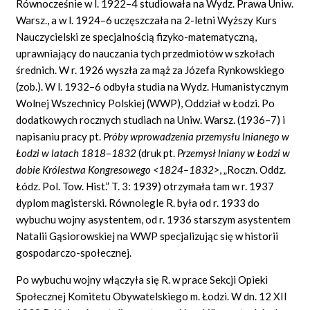
Równocześnie w l. 1922–4 studiowała na Wydz. Prawa Uniw.
Warsz., a w l. 1924–6 uczęszczała na 2-letni Wyższy Kurs
Nauczycielski ze specjalnością fizyko-matematyczną,
uprawniający do nauczania tych przedmiotów w szkołach
średnich. W r. 1926 wyszła za mąż za Józefa Rynkowskiego
(zob.). W l. 1932–6 odbyła studia na Wydz. Humanistycznym
Wolnej Wszechnicy Polskiej (WWP), Oddział w Łodzi. Po
dodatkowych rocznych studiach na Uniw. Warsz. (1936–7) i
napisaniu pracy pt.
Próby wprowadzenia przemysłu lnianego w
Łodzi w latach 1818–1832
(druk pt.
Przemysł lniany w Łodzi w
dobie Królestwa Kongresowego <1824–1832>
, „Roczn. Oddz.
Łódz. Pol. Tow. Hist.” T. 3: 1939) otrzymała tam w r. 1937
dyplom magisterski. Równolegle R. była od r. 1933 do
wybuchu wojny asystentem, od r. 1936 starszym asystentem
Natalii Gąsiorowskiej na WWP specjalizując się w historii
gospodarczo-społecznej.
Po wybuchu wojny włączyła się R. w prace Sekcji Opieki
Społecznej Komitetu Obywatelskiego m. Łodzi. W dn. 12 XII