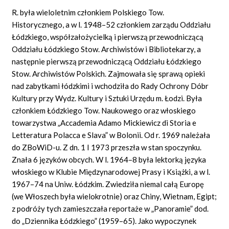
R. była wieloletnim członkiem Polskiego Tow.
Historycznego, a w l. 1948–52 członkiem zarządu Oddziału
Łódzkiego, współzałożycielką i pierwszą przewodniczącą
Oddziału Łódzkiego Stow. Archiwistów i Bibliotekarzy, a
następnie pierwszą przewodniczącą Oddziału Łódzkiego
Stow. Archiwistów Polskich. Zajmowała się sprawą opieki
nad zabytkami łódzkimi i wchodziła do Rady Ochrony Dóbr
Kultury przy Wydz. Kultury i Sztuki Urzędu m. Łodzi. Była
członkiem Łódzkiego Tow. Naukowego oraz włoskiego
towarzystwa „Accademia Adamo Mickiewicz di Storia e
Letteratura Polacca e Slava” w Bolonii. Od r. 1969 należała
do ZBoWiD-u. Z dn. 1 I 1973 przeszła w stan spoczynku.
Znała 6 języków obcych. W l. 1964–8 była lektorką języka
włoskiego w Klubie Międzynarodowej Prasy i Książki, a w l.
1967–74 na Uniw. Łódzkim. Zwiedziła niemal całą Europę
(we Włoszech była wielokrotnie) oraz Chiny, Wietnam, Egipt;
z podróży tych zamieszczała reportaże w „Panoramie” dod.
do „Dziennika Łódzkiego” (1959–65). Jako wypoczynek