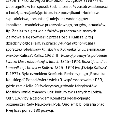
(1958 nr 7), oraz tygodniku łódzkim „Odgłosy” (1967–74).
Udostępniła w ten sposób łodzianom duży zasób wiadomości
o Łodzi, zaznajamiając ich m. in. z początkami szkolnictwa,
szpitalnictwa, komunikacji miejskiej, wodociągów i
kanalizacji, osadnictwa przemysłowego, targów, jarmarków,
itp. Znalazło się tu wiele faktów przedtem nie znanych.
Zajmowała się również R. przeszłością Kalisza. Z tej
dziedziny ogłosiła m. in. prace:
Sytuacja ekonomiczna i
społeczna robotników kaliskich w XIX wieku
(w: „Osiemnaście
wieków Kalisza”, Kalisz 1962 III),
Rozwój przemysłu, położenie
i walka klasy robotniczej w latach 1815–1914, Rozwój handlu i
komunikacji. Kredyt w Kaliszu 1815–1914
(w: „Dzieje Kalisza”,
P. 1977). Była członkiem Komitetu Redakcyjnego „Rocznika
Kaliskiego”. Ponad ćwierć wieku R. współpracowała z PSB,
gdzie zamieściła 20 życiorysów, głównie fabrykantów
łódzkich i mniej znanych ludzi kultury związanych z Łodzią.
Od r. 1969 była członkiem Komitetu Redakcyjnego,
późniejszej Rady Naukowej, PSB. Ogółem bibliografia prac
R-ej liczy ponad 180 pozycji.