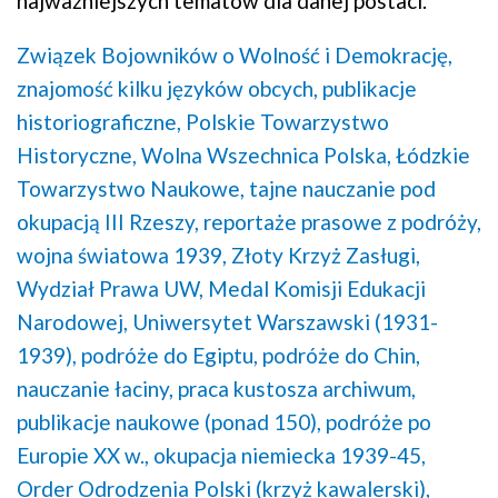
najważniejszych tematów dla danej postaci.
Związek Bojowników o Wolność i Demokrację,
znajomość kilku języków obcych,
publikacje
historiograficzne,
Polskie Towarzystwo
Historyczne,
Wolna Wszechnica Polska,
Łódzkie
Towarzystwo Naukowe,
tajne nauczanie pod
okupacją III Rzeszy,
reportaże prasowe z podróży,
wojna światowa 1939,
Złoty Krzyż Zasługi,
Wydział Prawa UW,
Medal Komisji Edukacji
Narodowej,
Uniwersytet Warszawski (1931-
1939),
podróże do Egiptu,
podróże do Chin,
nauczanie łaciny,
praca kustosza archiwum,
publikacje naukowe (ponad 150),
podróże po
Europie XX w.,
okupacja niemiecka 1939-45,
Order Odrodzenia Polski (krzyż kawalerski),