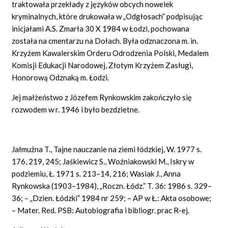
traktowała przekłady z języków obcych nowelek
kryminalnych, które drukowała w „Odgłosach” podpisując
inicjałami A.S. Zmarła 30 X 1984 w Łodzi, pochowana
została na cmentarzu na Dołach. Była odznaczona m. in.
Krzyżem Kawalerskim Orderu Odrodzenia Polski, Medalem
Komisji Edukacji Narodowej, Złotym Krzyżem Zasługi,
Honorową Odznaką m. Łodzi.
Jej małżeństwo z Józefem Rynkowskim zakończyło się
rozwodem w r. 1946 i było bezdzietne.
Jałmużna T., Tajne nauczanie na ziemi łódzkiej, W. 1977 s.
176, 219, 245; Jaśkiewicz S., Woźniakowski M., Iskry w
podziemiu, Ł. 1971 s. 213–14, 216; Wasiak J., Anna
Rynkowska (1903–1984), „Roczn. Łódz.” T. 36: 1986 s. 329–
36; – „Dzien. Łódzki” 1984 nr 259; – AP w Ł.: Akta osobowe;
– Mater. Red. PSB: Autobiografia i bibliogr. prac R-ej.