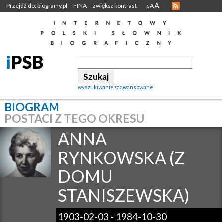
A
Przejdź do: biogramy.pl
FINA
zwiększ kontrast
A
A
wyszukiwanie zaawansowane
BIOGRAM
POSTACI Z TEGO OKRESU
ANNA
RYNKOWSKA (Z
DOMU
STANISZEWSKA)
1903-02-03
-
1984-10-30