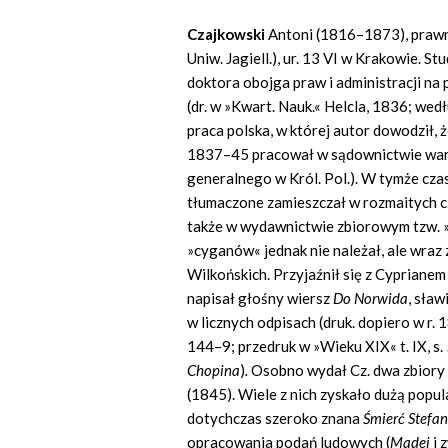
Czajkowski
Antoni (1816–1873), prawnik
Uniw. Jagiell.), ur. 13 VI w Krakowie. S
doktora obojga praw i administracji na
(dr. w »Kwart. Nauk.« Helcla, 1836; we
praca polska, w której autor dowodził, 
1837–45 pracował w sądownictwie wars
generalnego w Król. Pol.). W tymże czas
tłumaczone zamieszczał w rozmaitych cza
także w wydawnictwie zbiorowym tzw. »
»cyganów« jednak nie należał, ale wraz 
Wilkońskich. Przyjaźnił się z Cyprian
napisał głośny wiersz
Do Norwida
, sła
w licznych odpisach (druk. dopiero w r.
144–9; przedruk w »Wieku XIX« t. IX, 
Chopina
)
.
Osobno wydał Cz. dwa zbior
(1845). Wiele z nich zyskało dużą popul
dotychczas szeroko znana
Śmierć Stefan
opracowania podań ludowych (
Madej
i 