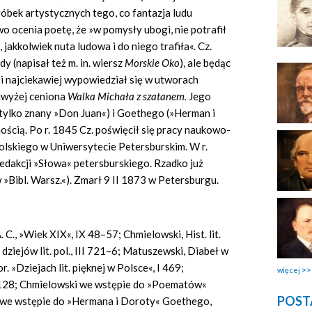
óbek artystycznych tego, co fantazja ludu
o ocenia poetę, że »w pomysły ubogi, nie potrafił
 jakkolwiek nuta ludowa i do niego trafiła«. Cz.
 (napisał też m. in. wiersz
Morskie Oko
), ale będąc
j i najciekawiej wypowiedział się w utworach
ajwyżej ceniona
Walka Michała z szatanem.
Jego
tylko znany »Don Juan«) i Goethego (»Herman i
ścią. Po r. 1845 Cz. poświęcił się pracy naukowo-
olskiego w Uniwersytecie Petersburskim. W r.
edakcji »Słowa« petersburskiego. Rzadko już
»Bibl. Warsz.«). Zmarł 9 II 1873 w Petersburgu.
 A. C., »Wiek XIX«, IX 48–57; Chmielowski, Hist. lit.
dziejów lit. pol., III 721–6; Matuszewski, Diabeł w
r. »Dziejach lit. pięknej w Polsce«, I 469;
więcej
nr 128; Chmielowski we wstępie do »Poematów«
POST
. we wstępie do »Hermana i Doroty« Goethego,