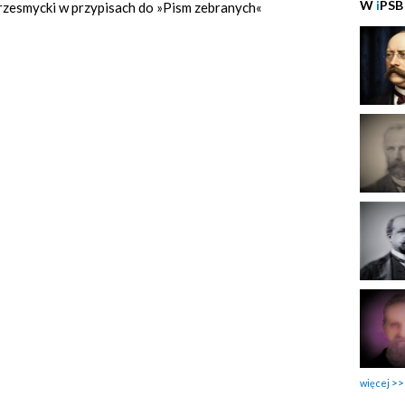
W
i
PSB
I; Przesmycki w przypisach do »Pism zebranych«
więcej