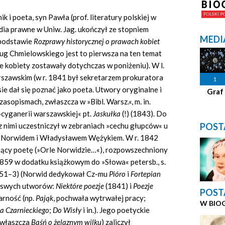
 i poeta, syn Pawła (prof. literatury polskiej w
tudia prawne w Uniw. Jag. ukończył ze stopniem
MEDI
 podstawie
Rozprawy historycznej o prawach kobiet
dług Chmielowskiego jest to pierwsza na ten temat
że kobiety zostawały dotychczas w poniżeniu). W l.
zawskim (w r. 1841 był sekretarzem prokuratora
1
ie dał się poznać jako poeta. Utwory oryginalne i
Graf
sopismach, zwłaszcza w »Bibl. Warsz.«, m. in.
cyganerii warszawskiej« pt.
Jaskułka
(!) (1843). Do
POST
z nimi uczestniczył w zebraniach »cechu głupców« u
em Norwidem i Władysławem Wężykiem. W r. 1842
wiący poetę (»Orle Norwidzie…«), rozpowszechniony
 1859 w dodatku książkowym do »Słowa« petersb., s.
s. 51–3) (Norwid dedykował Cz-mu
Pióro
i
Fortepian
y swych utworów:
Niektóre poezje
(1841) i
Poezje
POST
arność (np.
Pająk
, pochwała wytrwałej pracy;
W BIO
a Czarnieckiego
;
Do Wisły
i in.). Jego poetyckie
zwłaszcza
Baśń o żelaznym wilku
) zaliczył