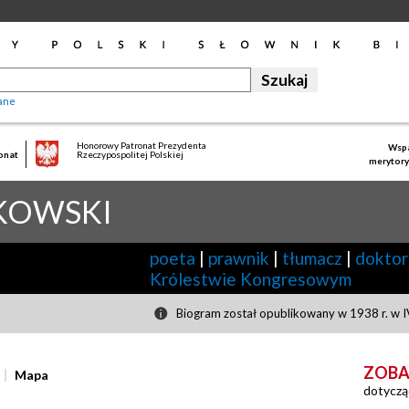
ane
Honorowy Patronat Prezydenta
Wspa
onat
Rzeczypospolitej Polskiej
merytory
KOWSKI
poeta
|
prawnik
|
tłumacz
|
doktor
Królestwie Kongresowym
Biogram został opublikowany w 1938 r. w I
ZOBA
Mapa
dotyczą