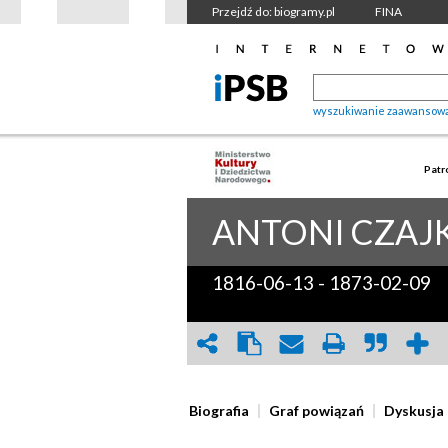
Przejdź do: biogramy.pl
FINA
wyszukiwanie zaawansow
Patr
ANTONI
CZAJ
1816-06-13
-
1873-02-09
Biografia
Graf powiązań
Dyskusja