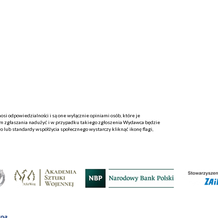
i odpowiedzialności i są one wyłącznie opiniami osób, które je
 zgłaszania nadużyć i w przypadku takiego zgłoszenia Wydawca będzie
o lub standardy współżycia społecznego wystarczy kliknąć ikonę flagi,