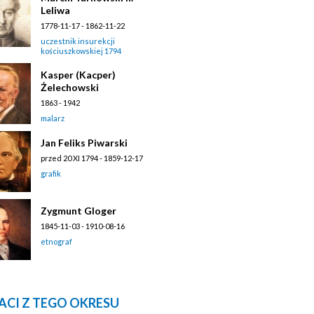
Leliwa
1778-11-17 - 1862-11-22
uczestnik insurekcji
kościuszkowskiej 1794
Kasper (Kacper)
Żelechowski
1863 - 1942
malarz
Jan Feliks Piwarski
przed 20 XI 1794 - 1859-12-17
grafik
Zygmunt Gloger
1845-11-03 - 1910-08-16
etnograf
ACI Z TEGO OKRESU