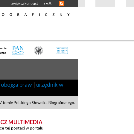
A
zwiększ kontrast
A
A
rcie
czne
 obojga praw
|
urzędnik w
V tomie Polskiego Słownika Biograficznego.
CZ MULTIMEDIA
ce tej postaci w portalu