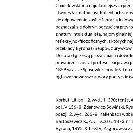
Chmielowski »do najudatniejszych przer
stworzyła«, natomiast Kallenbach surow
się odpowiednio zasilić fantazją ludową,
odznaczał się dobrym poczuciem przyrody
z natury intelektualistą, najoryginalnie
refleksyjno-filozoficznych, z których n
przekłady Byrona (»Beppo«, z urywków 
Dorota«) grzeszą prozaizmami i dowolno
prawniczej i został profesorem prawa p
1859 wraz ze Spasowiczem należał do r
ogłaszał nowe swe utwory poetyckie (w 
Korbut, Lit. pol., 2. wyd., III 390; tenże,
pol., V 156–8; Zdanowicz-Sowiński, Rys 
poezji, 2. wyd., 266–8; Kallenbach w zbio
Bartoszewicz K., A. C., »Czas« 1873, 
Byrona, 1895, XIII–XIV; Zagórowski Z