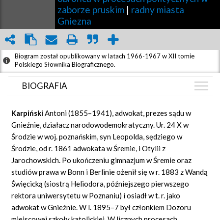
zaborze pruskim
|
radny miasta
Gniezna
Biogram został opublikowany w latach 1966-1967 w XII tomie
Polskiego Słownika Biograficznego.
BIOGRAFIA
BIOGRAFIA
Karpiński
Antoni (1855–1941), adwokat, prezes sądu w
ZDJĘCIA
Gnieźnie, działacz narodowodemokratyczny. Ur. 24 X w
(2)
Środzie w woj. poznańskim, syn Leopolda, sędziego w
GRAF POWIĄZAŃ
Środzie, od r. 1861 adwokata w Śremie, i Otylii z
DYSKUSJA
Jarochowskich. Po ukończeniu gimnazjum w Śremie oraz
Mapa
studiów prawa w Bonn i Berlinie ożenił się w r. 1883 z Wandą
Święcicką (siostrą Heliodora, późniejszego pierwszego
rektora uniwersytetu w Poznaniu) i osiadł w t. r. jako
adwokat w Gnieźnie. W l. 1895–7 był członkiem Dozoru
miejscowej szkoły katolickiej. W licznych procesach