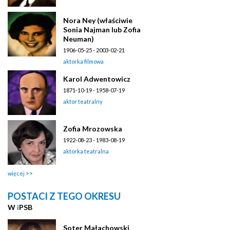
Nora Ney (właściwie
Sonia Najman lub Zofia
Neuman)
1906-05-25 - 2003-02-21
aktorka filmowa
Karol Adwentowicz
1871-10-19 - 1958-07-19
aktor teatralny
Zofia Mrozowska
1922-08-23 - 1983-08-19
aktorka teatralna
więcej
POSTACI Z TEGO OKRESU
W
i
PSB
Soter Małachowski