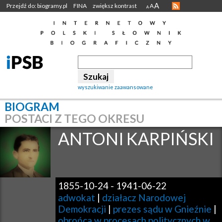
A
Przejdź do: biogramy.pl
FINA
zwiększ kontrast
A
A
wyszukiwanie zaawansowane
BIOGRAM
POSTACI Z TEGO OKRESU
ANTONI
KARPIŃSKI
1855-10-24
-
1941-06-22
adwokat
|
działacz Narodowej
Demokracji
|
prezes sądu w Gnieźnie
|
obrońca w procesach politycznych w