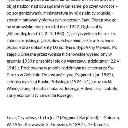
objął nadzór nad obu sądami w Gnieźnie, po czym wkrótce –
po zorganizowaniu ministerstwa byłej dzielnicy pruskiej –
został mianowany pierwszym prezesem Sądu Okręgowego;
na stanowisku tym pozostał do r. 1927. Ogłaszał w
„Niepodległości” (T. 2–4: 1930–1) przyczynki do historii b.
zaboru pruskiego, jak
Sądownictwo niemieckie w b. zaborze
pruskim
oraz dokumenty
Do polityki antypolskiej Niemiec
. Po
zajęciu Gniezna przez wojska hitlerowskie wysiedlony w
grudniu 1939 r. przeniósł się do Warszawy, gdzie zmarł 22 VI
1941 r. Pochowany w grobie rodzinnym na cmentarzu Św.
Piotra w Gnieźnie. Pozostawił syna Zygmunta (ur. 1892),
członka dyrekcji Banku Polskiego (1924–51), oraz córki:
Wandę, żonę literata i malarza Jerzego Hulewicza, i Izabelę,
żonę ekonomisty Edwarda Rosego.
Łoza, Czy wiesz, kto to jest? (Zygmunt Karpiński); – Gniezno,
W. 1965; Karwowski S., Gniezno, P. 1892 s. 474; tenże,