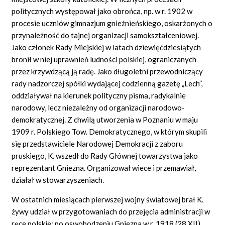
politycznych występował jako obrońca, np. w r. 1902 w
procesie uczniów gimnazjum gnieźnieńskiego, oskarżonych o
przynależność do tajnej organizacji samokształceniowej.
Jako członek Rady Miejskiej w latach dziewięćdziesiątych
bronił w niej uprawnień ludności polskiej, ograniczanych
przez krzywdzącą ją radę. Jako długoletni przewodniczący
rady nadzorczej spółki wydającej codzienną gazetę „Lech”,
oddziaływał na kierunek polityczny pisma, radykalnie
narodowy, lecz niezależny od organizacji narodowo-
demokratycznej. Z chwilą utworzenia w Poznaniu w maju
1909 r. Polskiego Tow. Demokratycznego, w którym skupili
się przedstawiciele Narodowej Demokracji z zaboru
pruskiego, K. wszedł do Rady Głównej towarzystwa jako
reprezentant Gniezna. Organizował wiece i przemawiał,
działał w stowarzyszeniach.
W ostatnich miesiącach pierwszej wojny światowej brał K.
żywy udział w przygotowaniach do przejęcia administracji w
ręce polskie; po oswobodzeniu Gniezna w r. 1918 (28 XII)