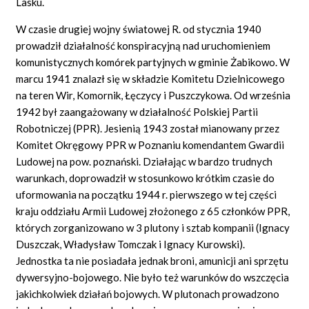
Lasku.
W czasie drugiej wojny światowej R. od stycznia 1940
prowadził działalność konspiracyjną nad uruchomieniem
komunistycznych komórek partyjnych w gminie Żabikowo. W
marcu 1941 znalazł się w składzie Komitetu Dzielnicowego
na teren Wir, Komornik, Łęczycy i Puszczykowa. Od września
1942 był zaangażowany w działalność Polskiej Partii
Robotniczej (PPR). Jesienią 1943 został mianowany przez
Komitet Okręgowy PPR w Poznaniu komendantem Gwardii
Ludowej na pow. poznański. Działając w bardzo trudnych
warunkach, doprowadził w stosunkowo krótkim czasie do
uformowania na początku 1944 r. pierwszego w tej części
kraju oddziału Armii Ludowej złożonego z 65 członków PPR,
których zorganizowano w 3 plutony i sztab kompanii (Ignacy
Duszczak, Władysław Tomczak i Ignacy Kurowski).
Jednostka ta nie posiadała jednak broni, amunicji ani sprzętu
dywersyjno-bojowego. Nie było też warunków do wszczęcia
jakichkolwiek działań bojowych. W plutonach prowadzono