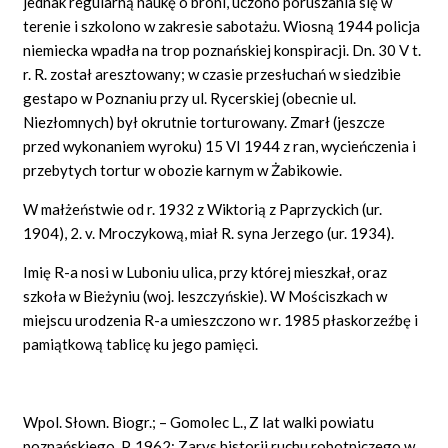
jednak regularną naukę o broni, uczono poruszania się w
terenie i szkolono w zakresie sabotażu. Wiosną 1944 policja
niemiecka wpadła na trop poznańskiej konspiracji. Dn. 30 V t.
r. R. został aresztowany; w czasie przesłuchań w siedzibie
gestapo w Poznaniu przy ul. Rycerskiej (obecnie ul.
Niezłomnych) był okrutnie torturowany. Zmarł (jeszcze
przed wykonaniem wyroku) 15 VI 1944 z ran, wycieńczenia i
przebytych tortur w obozie karnym w Żabikowie.
W małżeństwie od r. 1932 z Wiktorią z Paprzyckich (ur.
1904), 2. v. Mroczykową, miał R. syna Jerzego (ur. 1934).
Imię R-a nosi w Luboniu ulica, przy której mieszkał, oraz
szkoła w Bieżyniu (woj. leszczyńskie). W Mościszkach w
miejscu urodzenia R-a umieszczono w r. 1985 płaskorzeźbę i
pamiątkową tablicę ku jego pamięci.
Wpol. Słown. Biogr.; – Gomolec L., Z lat walki powiatu
poznańskiego, P. 1962; Zarys historii ruchu robotniczego w