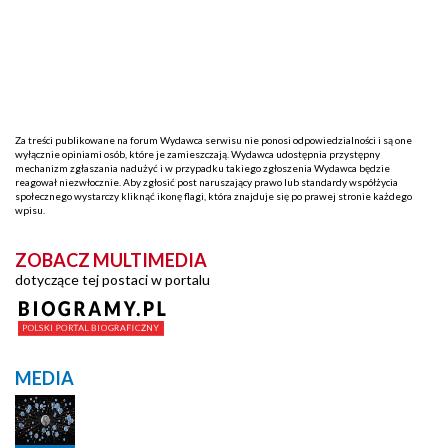
Za treści publikowane na forum Wydawca serwisu nie ponosi odpowiedzialności i są one
wyłącznie opiniami osób, które je zamieszczają. Wydawca udostępnia przystępny
mechanizm zgłaszania nadużyć i w przypadku takiego zgłoszenia Wydawca będzie
reagował niezwłocznie. Aby zgłosić post naruszający prawo lub standardy współżycia
społecznego wystarczy kliknąć ikonę flagi, która znajduje się po prawej stronie każdego
wpisu.
ZOBACZ MULTIMEDIA
dotyczące tej postaci w portalu
MEDIA