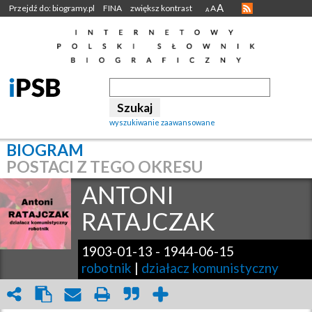
A
Przejdź do: biogramy.pl
FINA
zwiększ kontrast
A
A
wyszukiwanie zaawansowane
BIOGRAM
POSTACI Z TEGO OKRESU
ANTONI
RATAJCZAK
1903-01-13
-
1944-06-15
robotnik
|
działacz komunistyczny