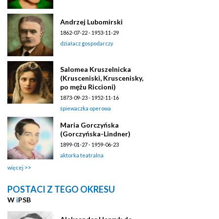
Andrzej Lubomirski
1862-07-22 - 1953-11-29
działacz gospodarczy
Salomea Kruszelnicka
(Krusceniski, Kruscenisky,
po mężu Riccioni)
1873-09-23 - 1952-11-16
śpiewaczka operowa
Maria Gorczyńska
(Gorczyńska-Lindner)
1899-01-27 - 1959-06-23
aktorka teatralna
więcej
POSTACI Z TEGO OKRESU
W
i
PSB