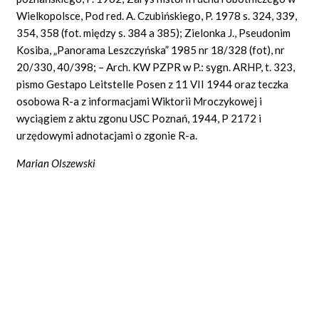
Wielkopolsce, Pod red. A. Czubińskiego, P. 1978 s. 324, 339,
354, 358 (fot. między s. 384 a 385); Zielonka J., Pseudonim
Kosiba, „Panorama Leszczyńska” 1985 nr 18/328 (fot), nr
20/330, 40/398; – Arch. KW PZPR w P.: sygn. ARHP, t. 323,
pismo Gestapo Leitstelle Posen z 11 VII 1944 oraz teczka
osobowa R-a z informacjami Wiktorii Mroczykowej i
wyciągiem z aktu zgonu USC Poznań, 1944, P 2172 i
urzędowymi adnotacjami o zgonie R-a.
Marian Olszewski