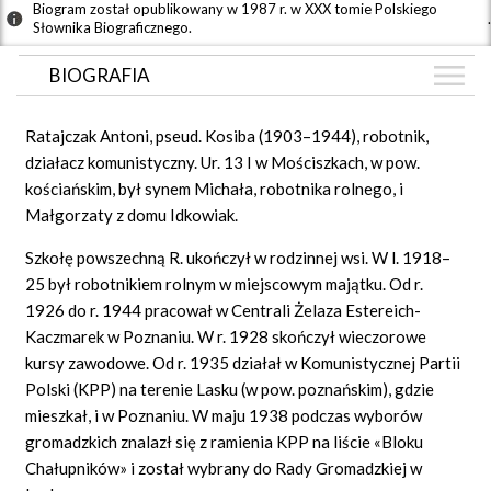
Biogram został opublikowany w 1987 r. w XXX tomie Polskiego
.
Słownika Biograficznego.
BIOGRAFIA
BIOGRAFIA
Ratajczak Antoni, pseud. Kosiba (1903–1944), robotnik,
GRAF POWIĄZAŃ
działacz komunistyczny. Ur. 13 I w Mościszkach, w pow.
kościańskim, był synem Michała, robotnika rolnego, i
DYSKUSJA
Małgorzaty z domu Idkowiak.
Mapa
Szkołę powszechną R. ukończył w rodzinnej wsi. W l. 1918–
25 był robotnikiem rolnym w miejscowym majątku. Od r.
1926 do r. 1944 pracował w Centrali Żelaza Estereich-
Kaczmarek w Poznaniu. W r. 1928 skończył wieczorowe
kursy zawodowe. Od r. 1935 działał w Komunistycznej Partii
Polski (KPP) na terenie Lasku (w pow. poznańskim), gdzie
mieszkał, i w Poznaniu. W maju 1938 podczas wyborów
gromadzkich znalazł się z ramienia KPP na liście «Bloku
Chałupników» i został wybrany do Rady Gromadzkiej w