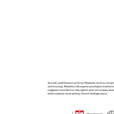
Za treści publikowane na forum Wydawca serwisu nie ponos
zamieszczają. Wydawca udostępnia przystępny mechanizm
reagował niezwłocznie. Aby zgłosić post naruszający praw
która znajduje się po prawej stronie każdego wpisu.