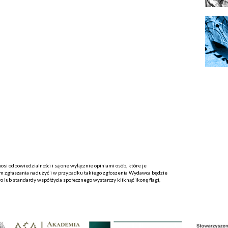
i odpowiedzialności i są one wyłącznie opiniami osób, które je
 zgłaszania nadużyć i w przypadku takiego zgłoszenia Wydawca będzie
o lub standardy współżycia społecznego wystarczy kliknąć ikonę flagi,