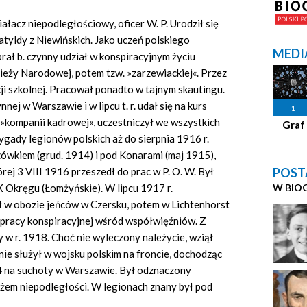
łacz niepodległościowy, oficer W. P. Urodził się
atyldy z Niewińskich. Jako uczeń polskiego
MEDI
ał b. czynny udział w konspiracyjnym życiu
ieży Narodowej, potem tzw. »zarzewiackiej«. Przez
ji szkolnej. Pracował ponadto w tajnym skautingu.
ej w Warszawie i w lipcu t. r. udał się na kurs
1
 »kompanii kadrowej«, uczestniczył we wszystkich
Graf
rygady legionów polskich aż do sierpnia 1916 r.
wkiem (grud. 1914) i pod Konarami (maj 1915),
POST
tórej 3 VIII 1916 przeszedł do prac w P. O. W. Był
W BIO
Okręgu (Łomżyńskie). W lipcu 1917 r.
 w obozie jeńców w Czersku, potem w Lichtenhorst
 pracy konspiracyjnej wśród współwięźniów. Z
 w r. 1918. Choć nie wyleczony należycie, wziął
nie służył w wojsku polskim na froncie, dochodząc
24 na suchoty w Warszawie. Był odznaczony
rzyżem niepodległości. W legionach znany był pod