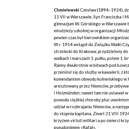
Chmielewski
Czesław (1894–1924), dzia
11 VII w Warszawie. Syn Franciszka i M
gimnazjum W. Górskiego w Warszawie br
młodzieży szkolnej w organizacji Młodz
pewien czas był kierownikiem organizac
W r. 1914 wstąpił do Związku Walki Czynn
strzelecki do Krakowa; przydzielony do
walkach i marszach 1. pułku, potem 1. b
Ranny dwukrotnie w bitwach pod Łowczó
przeniósł się do służby w kawalerii, z k
komendantem obwodu kolneńskiego w X 
aresztowany przez Niemców, przebywał
i Holzmünden; nawet tam nie ustawał w
powodu ciężkiej choroby płuc uwolniony
udział w rozbrajaniu Niemców, a następ
do stopnia kapitana. Zmarł 21 VIII 19
krzyżem virtuti militari a po śmierci k
pseudonimem »Rafał«.