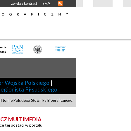
A
zwiększ kontrast
A
A
rcie
czne
er Wojska Polskiego
|
legionista Piłsudskiego
I tomie Polskiego Słownika Biograficznego.
CZ MULTIMEDIA
ce tej postaci w portalu