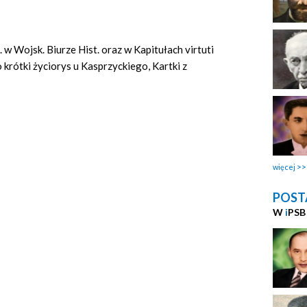
. w Wojsk. Biurze Hist. oraz w Kapitułach virtuti
o krótki życiorys u Kasprzyckiego, Kartki z
więcej
POST
W
i
PSB