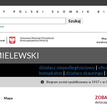
ane
Honorowy Patronat Prezydenta
Wspa
onat
Rzeczypospolitej Polskiej
merytory
IELEWSKI
działacz niepodległościowy
|
ofic
konspirator
|
działacz skautingu
|
Biogram został opublikowany w 1937 r. w II
ZOBA
Mapa
dotyczą