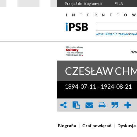
Przejdź do: biogramy.pl
FINA
wyszukiwanie zaawansow
Patr
CZESŁAW
CHM
1894-07-11
-
1924-08-21
Biografia
Graf powiązań
Dyskusja