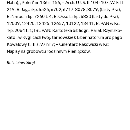
Hahn), „Polen” nr 136 s. 156; – Arch. UJ: S. II 104–107, W. F. II
219; B. Jag.: rkp. 6525, 6702, 6717, 8078, 8079; (Listy P-a);
B. Narod.: rkp. 7260 t. 4; B. Ossol.: rkp: 6833 (Listy do P-a),
12009, 12420, 12425, 12657, 13122, 13441; B. PAN w Kr.:
rkp. 2064 t. 1; IBL PAN: Kartoteka bibliogr.; Paraf. Rzymsko-
katol. w Ryglicach (woj. tarnowskie): Liber natorum pro pago
Kowalowy t. III s. 97 nr 7; – Cmentarz Rakowicki w Kr.:
Napisy na grobowcu rodzinnym Pieniążków.
Rościsław Skręt