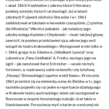
r. akad. 1863/4 wykładów z zakresu historii literatury
polskiej, estetyki, historii i archeologii. Już w latach
szkolnych P. ujawnił zdolności literackie i w r. 1861
zadebiutował artykułami w lwowskim czasopiśmie „Czytelnia
dla Młodzieży”. Wkrótce jednakże – jak świadczy jego
szkolny kolega Kazimierz Chłędowski – «teatr tak [mu] głowę
zawrócił, że pomimo przedstawień ojca, wbrew jego woli
wstąpił do teatru krakowskiego». Występował w nim tylko w
r. 1864, grając m.in. Edwina w „Odludkach i poecie” oraz
Lubomira w „Panu Geldhabie” A. Fredry; występy jego na
ogół – jak zanotował Karol Estreicher – «wcale nie były
fortunne», a «wybrawszy sobie na benefis rolę tytułową
„Mazepy” (Słowackiego) zupełne zrobił fiasko». W styczniu
1865 przeniósł się na niemiecką scenę do Bielska, w t.r. jego
nazwisko pojawiło się raz jeden w repertuarze działającego
w Krakowie teatru austriackiego, latem zaś występował w
Rzeszowie w zespole Konstantego Łobojki. Grał także w
Stanisławowie. Porzuciwszy myśl o karierze scenicznej nie