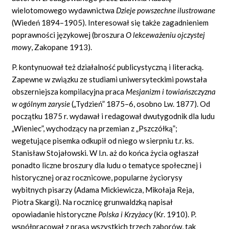
wielotomowego wydawnictwa
Dzieje powszechne ilustrowane
(Wiedeń 1894–1905). Interesował się także zagadnieniem
poprawności językowej (broszura
O lekceważeniu ojczystej
mowy
, Zakopane 1913).
P. kontynuował też działalność publicystyczną i literacką.
Zapewne w związku ze studiami uniwersyteckimi powstała
obszerniejsza kompilacyjna praca
Mesjanizm i towiańszczyzna
w ogólnym zarysie
(„Tydzień” 1875–6, osobno Lw. 1877). Od
początku 1875 r. wydawał i redagował dwutygodnik dla ludu
„Wieniec”, wychodzący na przemian z „Pszczółką”;
wegetujące pisemka odkupił od niego w sierpniu t.r. ks.
Stanisław Stojałowski. W l.n. aż do końca życia ogłaszał
ponadto liczne broszury dla ludu o tematyce społecznej i
historycznej oraz rocznicowe, popularne życiorysy
wybitnych pisarzy (Adama Mickiewicza, Mikołaja Reja,
Piotra Skargi). Na rocznicę grunwaldzką napisał
opowiadanie historyczne
Polska i Krzyżacy
(Kr. 1910). P.
współpracował z prasą wszystkich trzech zaborów, tak