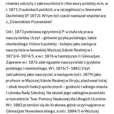
również odczyty z zakresu historii i literatury polskiej, m.in. w
r. 1871
O autorkach polskich, a w szczególności o Sewerynie
Duchińskiej
(P. 1872). W tym też czasie nawiązał współpracę
z „Dziennikiem Poznańskim”.
Od r. 1873 podstawą egzystencji P-a stała się praca
nauczycielska. Uczył – głównie języka polskiego, także
niemieckiego i historii polskiej – kolejno jako zastępca
nauczyciela w lwowskiej Wyższej Szkole Realnej w l.
1873/4–1874/5, a w r. 1876 w tamtejszym II Gimnazjum.
Zapewne w r. 1876 zdał egzamin nauczycielski z języków
polskiego i niemieckiego. W l. 1876/7–1881/2 był
zatrudniony jako nauczyciel, a następnie (od r. 1879) jako
profesor w Wyższej Szkole Realnej w Stryju; piastował tutaj
– obok innych funkcji społecznych – godność radnego miasta
i członka Rady Szkolnej. Na skutek jego zabiegów powstało
w tym mieście Tow. Pomocy Naukowej dla Ubogich Uczniów.
W r. 1882 przeniósł się do Krakowa, gdzie uczył najpierw w
Gimnazjum Nowodworskiego, a od r. 1884/5 w Wyższej