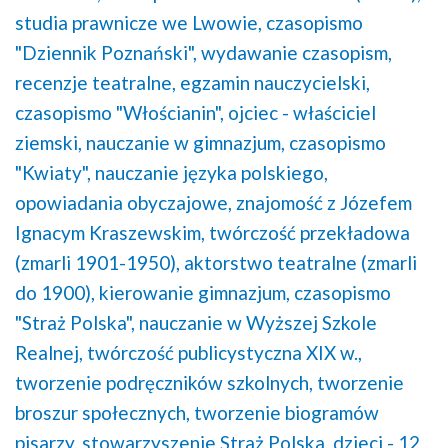
studia prawnicze we Lwowie,
czasopismo
"Dziennik Poznański",
wydawanie czasopism,
recenzje teatralne,
egzamin nauczycielski,
czasopismo "Włościanin",
ojciec - właściciel
ziemski,
nauczanie w gimnazjum,
czasopismo
"Kwiaty",
nauczanie języka polskiego,
opowiadania obyczajowe,
znajomość z Józefem
Ignacym Kraszewskim,
twórczość przekładowa
(zmarli 1901-1950),
aktorstwo teatralne (zmarli
do 1900),
kierowanie gimnazjum,
czasopismo
"Straż Polska",
nauczanie w Wyższej Szkole
Realnej,
twórczość publicystyczna XIX w.,
tworzenie podręczników szkolnych,
tworzenie
broszur społecznych,
tworzenie biogramów
pisarzy,
stowarzyszenie Straż Polska,
dzieci - 12