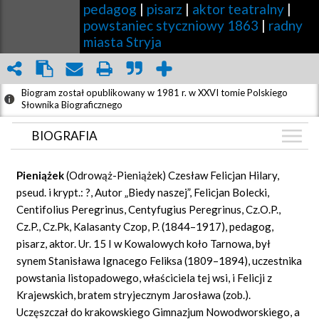
pedagog
|
pisarz
|
aktor teatralny
|
powstaniec styczniowy 1863
|
radny
miasta Stryja
Biogram został opublikowany w 1981 r. w XXVI tomie Polskiego
Słownika Biograficznego
BIOGRAFIA
BIOGRAFIA
Pieniążek
(Odrowąż-Pieniążek) Czesław Felicjan Hilary,
GRAF POWIĄZAŃ
pseud. i krypt.: ?, Autor „Biedy naszej”, Felicjan Bolecki,
Centifolius Peregrinus, Centyfugius Peregrinus, Cz.O.P.,
DYSKUSJA
Cz.P., Cz.Pk, Kalasanty Czop, P. (1844–1917), pedagog,
Mapa
pisarz, aktor. Ur. 15 I w Kowalowych koło Tarnowa, był
synem Stanisława Ignacego Feliksa (1809–1894), uczestnika
powstania listopadowego, właściciela tej wsi, i Felicji z
Krajewskich, bratem stryjecznym Jarosława (zob.).
Uczęszczał do krakowskiego Gimnazjum Nowodworskiego, a