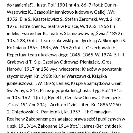
do ramienia!”, „Ilustr. Pol.” 1901 nr 4 s. 66–7 (fot.); Dunin-
Wąsowicz K., Czasopiśmiennictwo ludowe w Galicji, Wr.
1952; Eile S., Kasztelowicz S., Stefan Żeromski, Wyd. 2., Kr.
1976; Estreicher K., Teatra w Polsce, W. 1953, 1956 II i
indeks; Estreicher K., Teatr w Stanisławowie, „Świat” 1892 nr
10 s. 228; Got J., Teatr krakowski pod dyrekcją A. Skorupki i S.
Koźmiana 1865–1885, Wr. 1962; Got J., Orzechowski E.,
Repertuar teatru krakowskiego 1845–1865, W. 1974–5 I–II;
Grabowski T., Ś. p. Czesław Odrowąż-Pieniążek, „Głos
Narodu” 1917 nr 156 wyd. wieczorne; Kraków w powstaniu
styczniowym, Kr. 1968; Kurier Warszawski, Książka
jubileuszowa…, W. 1896; Leniek, Książka pamiątkowa Gimn.
Św. Anny, s. 247; Przez pięć pokoleń, „Ilustr. Tyg. Pol.” 1915
nr 10 s. 162–4 (fot.); Rydel L., Czesław Odrowąż Pieniążek,
„Czas” 1917 nr 334; – Arch. do Dziej. Liter., Kr. 1886 V 250–
2; Chłędowski K., Pamiętniki, Kr. 1957 I–II; Gimnazjum
Realne w Zakopanem posiadające prawa szkół publicznych w
r. szk. 1913/14, Zakopane 1914 (fot.); Jahres-Bericht des k.
k. zweiten Obergymnasiums in Lemberg für das Schul-Jahr