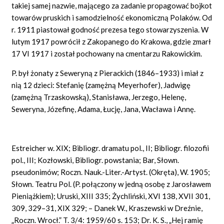
takiej samej nazwie, mającego za zadanie propagować bojkot
towarów pruskich i samodzielność ekonomiczną Polaków. Od
r. 1911 piastował godność prezesa tego stowarzyszenia. W
lutym 1917 powrócił z Zakopanego do Krakowa, gdzie zmarł
17 VI 1917 i został pochowany na cmentarzu Rakowickim.
P. był żonaty z Seweryną z Pierackich (1846–1933) i miał z
nią 12 dzieci: Stefanię (zamężną Meyerhofer), Jadwigę
(zamężną Trzaskowską), Stanisława, Jerzego, Helenę,
Seweryna, Józefinę, Adama, Łucję, Jana, Wacława i Annę.
Estreicher w. XIX; Bibliogr. dramatu pol., II; Bibliogr. filozofii
pol., III; Kozłowski, Bibliogr. powstania; Bar, Słown.
pseudonimów; Roczn. Nauk.-Liter.-Artyst. (Okręta), W. 1905;
Słown. Teatru Pol. (P. połączony w jedną osobę z Jarosławem
Pieniążkiem); Uruski, XIII 335; Żychliński, XVI 138, XVII 301,
309, 329–31, XIX 329; – Danek W., Kraszewski w Dreźnie,
„Roczn. Wrocł.” T. 3/4: 1959/60 s. 153; Dr. K. S., „Hej ramię