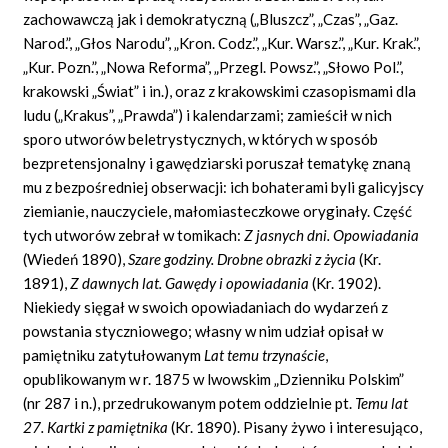
zachowawczą jak i demokratyczną („Bluszcz”, „Czas”, „Gaz.
Narod.”, „Głos Narodu”, „Kron. Codz.”, „Kur. Warsz.”, „Kur. Krak.”,
„Kur. Pozn.”, „Nowa Reforma”, „Przegl. Powsz.”, „Słowo Pol.”,
krakowski „Świat” i in.), oraz z krakowskimi czasopismami dla
ludu („Krakus”, „Prawda”) i kalendarzami; zamieścił w nich
sporo utworów beletrystycznych, w których w sposób
bezpretensjonalny i gawędziarski poruszał tematykę znaną
mu z bezpośredniej obserwacji: ich bohaterami byli galicyjscy
ziemianie, nauczyciele, małomiasteczkowe oryginały. Część
tych utworów zebrał w tomikach:
Z jasnych dni. Opowiadania
(Wiedeń 1890),
Szare godziny. Drobne obrazki z życia
(Kr.
1891),
Z dawnych lat. Gawędy i opowiadania
(Kr. 1902).
Niekiedy sięgał w swoich opowiadaniach do wydarzeń z
powstania styczniowego; własny w nim udział opisał w
pamiętniku zatytułowanym
Lat temu trzynaście
,
opublikowanym w r. 1875 w lwowskim „Dzienniku Polskim”
(nr 287 i n.), przedrukowanym potem oddzielnie pt.
Temu lat
27. Kartki z pamiętnika
(Kr. 1890). Pisany żywo i interesująco,