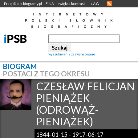
A
Przejdź do: biogramy.pl
FINA
zwiększ kontrast
A
A
wyszukiwanie zaawansowane
BIOGRAM
POSTACI Z TEGO OKRESU
CZESŁAW FELICJAN
PIENIĄŻEK
(ODROWĄŻ-
PIENIĄŻEK)
1844-01-15
-
1917-06-17