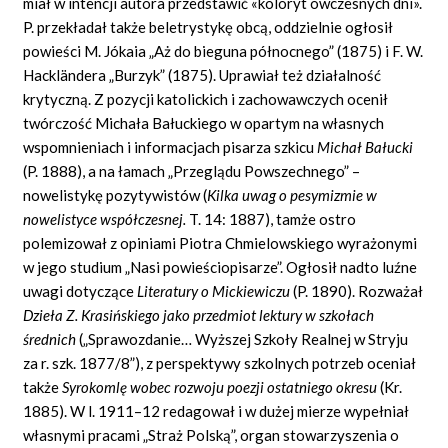
miał w intencji autora przedstawić «koloryt ówczesnych dni».
P. przekładał także beletrystykę obcą, oddzielnie ogłosił
powieści M. Jókaia „Aż do bieguna północnego” (1875) i F. W.
Hackländera „Burzyk” (1875). Uprawiał też działalność
krytyczną. Z pozycji katolickich i zachowawczych ocenił
twórczość Michała Bałuckiego w opartym na własnych
wspomnieniach i informacjach pisarza szkicu
Michał Bałucki
(P. 1888), a na łamach „Przeglądu Powszechnego” –
nowelistykę pozytywistów (
Kilka uwag o pesymizmie w
nowelistyce współczesnej.
T. 14: 1887), tamże ostro
polemizował z opiniami Piotra Chmielowskiego wyrażonymi
w jego studium „Nasi powieściopisarze”. Ogłosił nadto luźne
uwagi dotyczące
Literatury o Mickiewiczu
(P. 1890). Rozważał
Dzieła Z. Krasińskiego jako przedmiot lektury w szkołach
średnich
(„Sprawozdanie… Wyższej Szkoły Realnej w Stryju
za r. szk. 1877/8”), z perspektywy szkolnych potrzeb oceniał
także
Syrokomlę wobec rozwoju poezji ostatniego okresu
(Kr.
1885). W l. 1911–12 redagował i w dużej mierze wypełniał
własnymi pracami „Straż Polską”, organ stowarzyszenia o