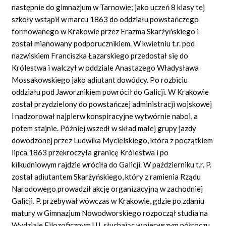
następnie do gimnazjum w Tarnowie; jako uczeń 8 klasy tej
szkoły wstąpił w marcu 1863 do oddziału powstańczego
formowanego w Krakowie przez Erazma Skarżyńskiego i
został mianowany podporucznikiem. W kwietniu t.r. pod
nazwiskiem Franciszka Łazarskiego przedostał się do
Królestwa i walczył w oddziale Anastazego Władysława
Mossakowskiego jako adiutant dowódcy. Po rozbiciu
oddziału pod Jaworznikiem powrócił do Galicji. W Krakowie
został przydzielony do powstańczej administracji wojskowej
i nadzorował najpierw konspiracyjne wytwórnie naboi, a
potem stajnie. Później wszedł w skład małej grupy jazdy
dowodzonej przez Ludwika Mycielskiego, która z początkiem
lipca 1863 przekroczyła granicę Królestwa i po
kilkudniowym rajdzie wróciła do Galicji. W październiku t.r. P.
został adiutantem Skarżyńskiego, który z ramienia Rządu
Narodowego prowadził akcję organizacyjną w zachodniej
Galicji. P. przebywał wówczas w Krakowie, gdzie po zdaniu
matury w Gimnazjum Nowodworskiego rozpoczął studia na
Wydziale Filozoficznym UJ, słuchając w pierwszym półroczu