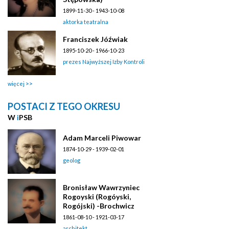
1899-11-30 - 1943-10-08
aktorka teatralna
Franciszek Jóźwiak
1895-10-20 - 1966-10-23
prezes Najwyższej Izby Kontroli
więcej
POSTACI Z TEGO OKRESU
W
i
PSB
Adam Marceli Piwowar
1874-10-29 - 1939-02-01
geolog
Bronisław Wawrzyniec
Rogoyski (Rogóyski,
Rogójski) -Brochwicz
1861-08-10 - 1921-03-17
architekt