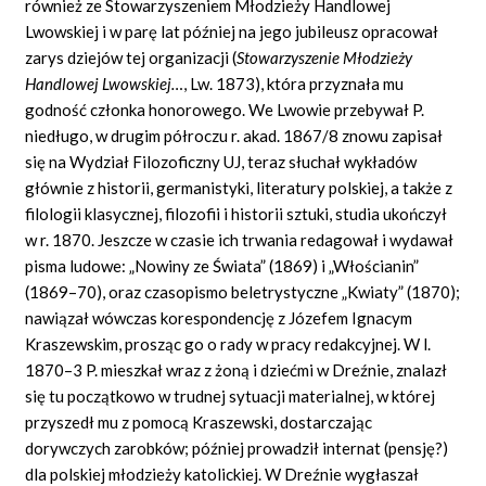
również ze Stowarzyszeniem Młodzieży Handlowej
Lwowskiej i w parę lat później na jego jubileusz opracował
zarys dziejów tej organizacji (
Stowarzyszenie Młodzieży
Handlowej Lwowskiej…
, Lw. 1873), która przyznała mu
godność członka honorowego. We Lwowie przebywał P.
niedługo, w drugim półroczu r. akad. 1867/8 znowu zapisał
się na Wydział Filozoficzny UJ, teraz słuchał wykładów
głównie z historii, germanistyki, literatury polskiej, a także z
filologii klasycznej, filozofii i historii sztuki, studia ukończył
w r. 1870. Jeszcze w czasie ich trwania redagował i wydawał
pisma ludowe: „Nowiny ze Świata” (1869) i „Włościanin”
(1869–70), oraz czasopismo beletrystyczne „Kwiaty” (1870);
nawiązał wówczas korespondencję z Józefem Ignacym
Kraszewskim, prosząc go o rady w pracy redakcyjnej. W l.
1870–3 P. mieszkał wraz z żoną i dziećmi w Dreźnie, znalazł
się tu początkowo w trudnej sytuacji materialnej, w której
przyszedł mu z pomocą Kraszewski, dostarczając
dorywczych zarobków; później prowadził internat (pensję?)
dla polskiej młodzieży katolickiej. W Dreźnie wygłaszał