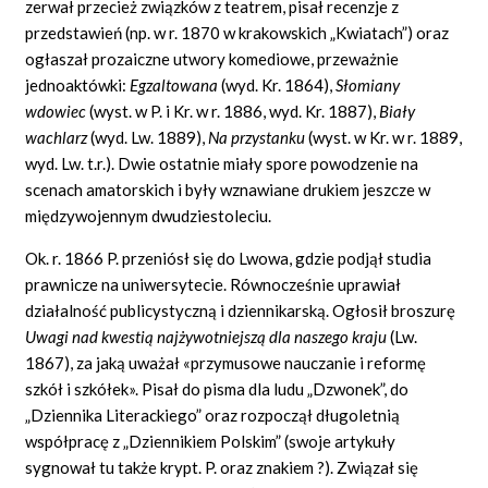
zerwał przecież związków z teatrem, pisał recenzje z
przedstawień (np. w r. 1870 w krakowskich „Kwiatach”) oraz
ogłaszał prozaiczne utwory komediowe, przeważnie
jednoaktówki:
Egzaltowana
(wyd. Kr. 1864),
Słomiany
wdowiec
(wyst. w P. i Kr. w r. 1886, wyd. Kr. 1887),
Biały
wachlarz
(wyd. Lw. 1889),
Na przystanku
(wyst. w Kr. w r. 1889,
wyd. Lw. t.r.). Dwie ostatnie miały spore powodzenie na
scenach amatorskich i były wznawiane drukiem jeszcze w
międzywojennym dwudziestoleciu.
Ok. r. 1866 P. przeniósł się do Lwowa, gdzie podjął studia
prawnicze na uniwersytecie. Równocześnie uprawiał
działalność publicystyczną i dziennikarską. Ogłosił broszurę
Uwagi nad kwestią najżywotniejszą dla naszego kraju
(Lw.
1867), za jaką uważał «przymusowe nauczanie i reformę
szkół i szkółek». Pisał do pisma dla ludu „Dzwonek”, do
„Dziennika Literackiego” oraz rozpoczął długoletnią
współpracę z „Dziennikiem Polskim” (swoje artykuły
sygnował tu także krypt. P. oraz znakiem ?). Związał się