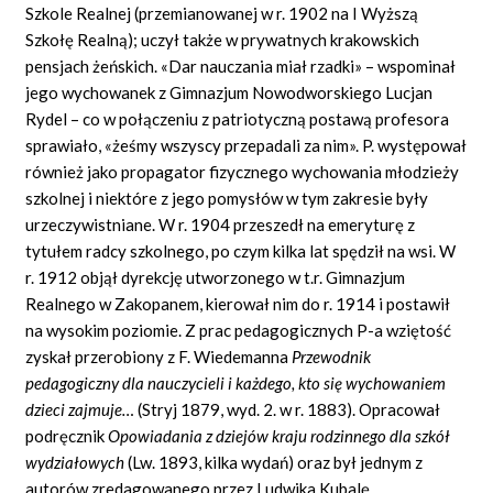
Szkole Realnej (przemianowanej w r. 1902 na I Wyższą
Szkołę Realną); uczył także w prywatnych krakowskich
pensjach żeńskich. «Dar nauczania miał rzadki» – wspominał
jego wychowanek z Gimnazjum Nowodworskiego Lucjan
Rydel – co w połączeniu z patriotyczną postawą profesora
sprawiało, «żeśmy wszyscy przepadali za nim». P. występował
również jako propagator fizycznego wychowania młodzieży
szkolnej i niektóre z jego pomysłów w tym zakresie były
urzeczywistniane. W r. 1904 przeszedł na emeryturę z
tytułem radcy szkolnego, po czym kilka lat spędził na wsi. W
r. 1912 objął dyrekcję utworzonego w t.r. Gimnazjum
Realnego w Zakopanem, kierował nim do r. 1914 i postawił
na wysokim poziomie. Z prac pedagogicznych P-a wziętość
zyskał przerobiony z F. Wiedemanna
Przewodnik
pedagogiczny dla nauczycieli i każdego, kto się wychowaniem
dzieci zajmuje…
(Stryj 1879, wyd. 2. w r. 1883). Opracował
podręcznik
Opowiadania z dziejów kraju rodzinnego dla szkół
wydziałowych
(Lw. 1893, kilka wydań) oraz był jednym z
autorów zredagowanego przez Ludwika Kubalę