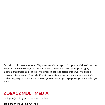
Za treści publikowane na forum Wydawca serwisu nie ponosi odpowiedzialności i są one
wyłącznie opiniami osób, które je zamieszczają. Wydawca udostępnia przystępny
mechanizm zgłaszania nadużyć i w przypadku takiego zgłoszenia Wydawca będzie
reagował niezwłocznie. Aby zgłosić post naruszający prawo lub standardy współżycia
społecznego wystarczy kliknąć ikonę flagi, która znajduje się po prawej stronie każdego
wpisu.
ZOBACZ MULTIMEDIA
dotyczące tej postaci w portalu