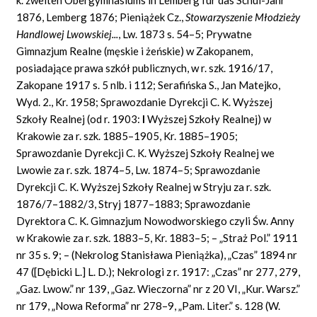
1876, Lemberg 1876; Pieniążek Cz.,
Stowarzyszenie Młodzieży
Handlowej Lwowskiej...
, Lw. 1873 s. 54–5; Prywatne
Gimnazjum Realne (męskie i żeńskie) w Zakopanem,
posiadające prawa szkół publicznych, w r. szk. 1916/17,
Zakopane 1917 s. 5 nlb. i 112; Serafińska S., Jan Matejko,
Wyd. 2., Kr. 1958; Sprawozdanie Dyrekcji C. K. Wyższej
Szkoły Realnej (od r. 1903:
I
Wyższej Szkoły Realnej) w
Krakowie za r. szk. 1885–1905, Kr. 1885–1905;
Sprawozdanie Dyrekcji C. K. Wyższej Szkoły Realnej we
Lwowie za r. szk. 1874–5, Lw. 1874–5; Sprawozdanie
Dyrekcji C. K. Wyższej Szkoły Realnej w Stryju za r. szk.
1876/7–1882/3, Stryj 1877–1883; Sprawozdanie
Dyrektora C. K. Gimnazjum Nowodworskiego czyli Św. Anny
w Krakowie za r. szk. 1883–5, Kr. 1883–5; – „Straż Pol.” 1911
nr 35 s. 9; – (Nekrolog Stanisława Pieniążka), „Czas” 1894 nr
47 ([Dębicki L.] L. D.); Nekrologi z r. 1917: „Czas” nr 277, 279,
„Gaz. Lwow.” nr 139, „Gaz. Wieczorna” nr z 20 VI, „Kur. Warsz.”
nr 179, „Nowa Reforma” nr 278–9, „Pam. Liter.” s. 128 (W.