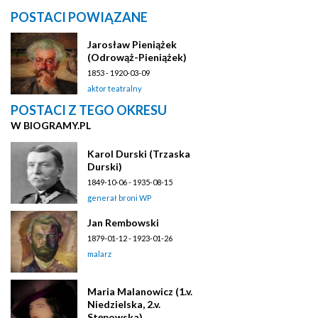
POSTACI POWIĄZANE
Jarosław Pieniążek
(Odrowąż-Pieniążek)
1853 - 1920-03-09
aktor teatralny
POSTACI Z TEGO OKRESU
W BIOGRAMY.PL
Karol Durski (Trzaska
Durski)
1849-10-06 - 1935-08-15
generał broni WP
Jan Rembowski
1879-01-12 - 1923-01-26
malarz
Maria Malanowicz (1.v.
Niedzielska, 2.v.
Stępowska)