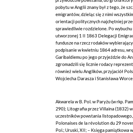
przywódców powstania, do grona których
pobytu w Anglii znany był z tego, że sz
emigrantów, dzieląc się z nimi wszystkim
orientacji politycznych najchętniej prze
sprawiedliwie rozdzielone. Po wybuchu
utworzonej 1 II 1863 Delegacji Emigracji
fundusze na rzecz rodaków wybierający
podpisanie w kwietniu 1864 adresu, wr
Garibaldiemu po jego przyjeździe do An
zgromadzili się licznie rodacy reprezen
również wielu Anglików, przyjaciół Po
Wojciecha Darasza i Stanisława Worcel
Akwarela w B. Pol. w Paryżu (w rkp. Pam
290); Litografia przez Villaina (1832) w
uczestników powstania listopadowego, Lw
Polonaises de la révolution du 29 nov
Pol.; Uruski, XII; – Księga pamiątkowa