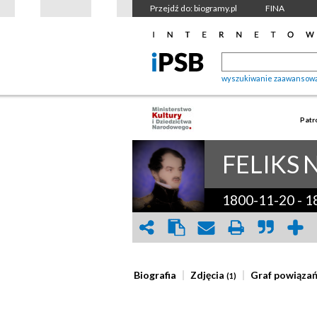
Przejdź do: biogramy.pl
FINA
wyszukiwanie zaawansow
Patr
FELIKS
1800-11-20
-
1
Biografia
Zdjęcia
Graf powiąza
(1)