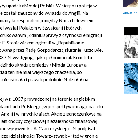
ły upadek «Młodej Polski». W sierpniu policja w
więcej
e został zmuszony do wyjazdu do Anglii. Na
ymiany korespondencji między N-m a Lelewelem.
el wysłał Polakom w Szwajcarii i których
drukowanym „Zdaniu sprawy z czynności emigracji
 z E. Staniewiczem ogłosili w „Republikanie”
owana przez Radę Gospodarczą słusznie i uczciwie,
1837 N. występując jako pełnomocnik Komitetu
ził do układu pomiędzy «Młodą Europą» a
ład ten nie miał większego znaczenia, bo
nie istniała i prawdopodobnie N. działał na
wej w r. 1837 prowadzonej na terenie angielskim
mi Ludu Polskiego, w perspektywie mając na celu
nglii i w innych krajach. Akcje zjednoczeniowe na
aniem choćby częściowej niezależności finansowej
 pod wpływem ks. A. Czartoryskiego. N. podpisał
iczej działalności Towarzystwa; był też w gronie