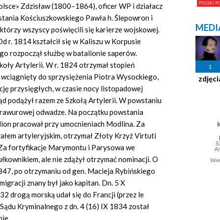
olsce» Zdzisław (1800–1864), oficer WP i działacz
stania Kościuszkowskiego Pawła h. Ślepowron i
MEDI
 którzy wszyscy poświęcili się karierze wojskowej.
 r. 1814 kształcił się w Kaliszu w Korpusie
go rozpoczął służbę w batalionie saperów.
oły Artylerii. W r. 1824 otrzymał stopień
1
 wciągnięty do sprzysiężenia Piotra Wysockiego,
zdjęci
ję przysięgłych, w czasie nocy listopadowej
ąd podążył razem ze Szkołą Artylerii. W powstaniu
o brawurowej odwadze. Na początku powstania
lion pracował przy umocnieniach Modlina. Za
ałem artyleryjskim, otrzymał Złoty Krzyż Virtuti
. Za fortyfikacje Marymontu i Parysowa we
kownikiem, ale nie zdążył otrzymać nominacji. O
 1847, po otrzymaniu od gen. Macieja Rybińskiego
igracji znany był jako kapitan. Dn. 5 X
32 drogą morską udał się do Francji (przez le
Sądu Kryminalnego z dn. 4 (16) IX 1834 został
ie.