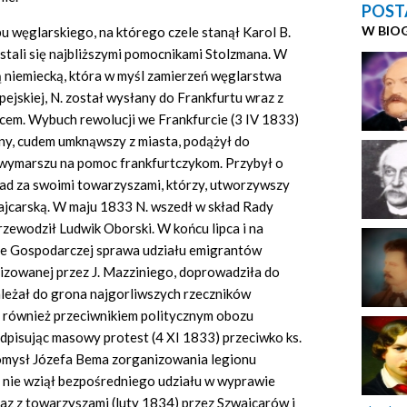
POST
W BIO
węglarskiego, na którego czele stanął Karol B.
 stali się najbliższymi pomocnikami Stolzmana. W
ą niemiecką, która w myśl zamierzeń węglarstwa
pejskiej, N. został wysłany do Frankfurtu wraz z
em. Wybuch rewolucji we Frankfurcie (3 IV 1833)
anny, cudem umknąwszy z miasta, podążył do
wymarszu na pomoc frankfurtczykom. Przybył o
ślad za swoimi towarzyszami, którzy, utworzywszy
wajcarską. W maju 1833 N. wszedł w skład Rady
zewodził Ludwik Oborski. W końcu lipca i na
ie Gospodarczej sprawa udziału emigrantów
izowanej przez J. Mazziniego, doprowadziła do
należał do grona najgorliwszych rzeczników
 również przeciwnikiem politycznym obozu
dpisując masowy protest (4 XI 1833) przeciwko ks.
omysł Józefa Bema zorganizowania legionu
N. nie wziął bezpośredniego udziału w wyprawie
az z towarzyszami (luty 1834) przez Szwajcarów i