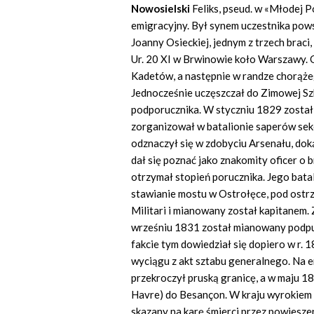
Nowosielski
Feliks, pseud. w «Młodej P
emigracyjny. Był synem uczestnika pow
Joanny Osieckiej, jednym z trzech braci,
Ur. 20 XI w Brwinowie koło Warszawy. Od
Kadetów, a następnie w randze chorąże
Jednocześnie uczęszczał do Zimowej Szk
podporucznika. W styczniu 1829 został
zorganizował w batalionie saperów sekc
odznaczył się w zdobyciu Arsenału, dok
dał się poznać jako znakomity oficer 
otrzymał stopień porucznika. Jego bata
stawianie mostu w Ostrołęce, pod ostrz
Militari i mianowany został kapitanem
wrześniu 1831 został mianowany podpuł
fakcie tym dowiedział się dopiero w r.
wyciągu z akt sztabu generalnego. Na em
przekroczył pruską granicę, a w maju 18
Havre) do Besançon. W kraju wyrokiem 
skazany na karę śmierci przez powieszen