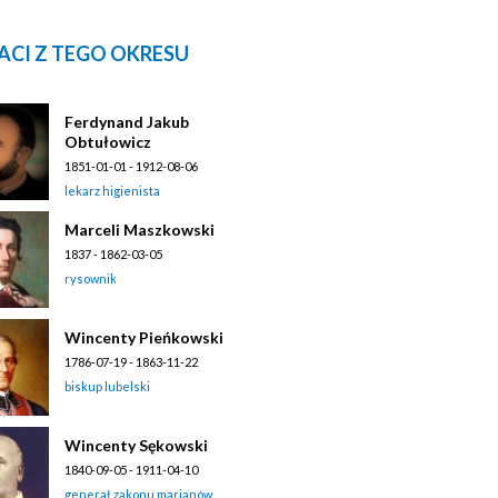
ACI Z TEGO OKRESU
Ferdynand Jakub
Obtułowicz
1851-01-01 - 1912-08-06
lekarz higienista
Marceli Maszkowski
1837 - 1862-03-05
rysownik
Wincenty Pieńkowski
1786-07-19 - 1863-11-22
biskup lubelski
Wincenty Sękowski
1840-09-05 - 1911-04-10
generał zakonu marianów