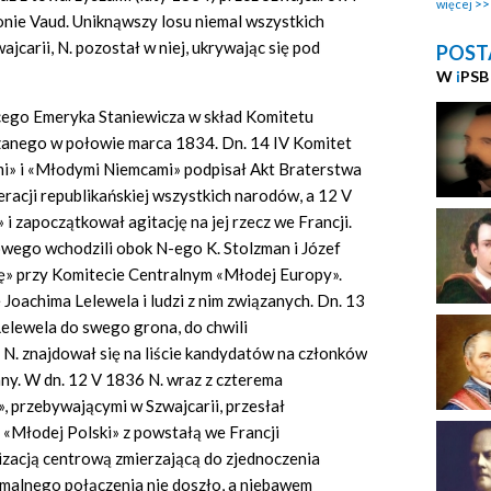
więcej
onie Vaud. Uniknąwszy losu niemal wszystkich
carii, N. pozostał w niej, ukrywając się pod
POST
W
i
PSB
cego Emeryka Staniewicza w skład Komitetu
anego w połowie marca 1834. Dn. 14 IV Komitet
» i «Młodymi Niemcami» podpisał Akt Braterstwa
racji republikańskiej wszystkich narodów, a 12 V
 zapoczątkował agitację na jej rzecz we Francji.
sowego wchodzili obok N-ego K. Stolzman i Józef
ę» przy Komitecie Centralnym «Młodej Europy».
Joachima Lelewela i ludzi z nim związanych. Dn. 13
elewela do swego grona, do chwili
N. znajdował się na liście kandydatów na członków
any. W dn. 12 V 1836 N. wraz z czterema
 przebywającymi w Szwajcarii, przesłał
 «Młodej Polski» z powstałą we Francji
zacją centrową zmierzającą do zjednoczenia
malnego połączenia nie doszło, a niebawem