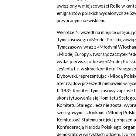
uwięziony w miejscowości Rolle w kant
emigrantów polskich wydalonych ze Szwaj
przybranym nazwiskiem.
Wkrótce N. wszedł na miejsce ustępują
Tymczasowego «Młodej Polski», zawiąz
Tymczasowy wraz z «Młodymi Włochami
«Młodej Europy», tworząc zaczątek fede
wydał pierwszą odezwę «Młodej Polski» i
Jesienią t. r. w skład Komitetu Tymcza
Dybowski, reprezentując «Młodą Polsk
Ster rządów przeszedł niebawem w ręce 
II 1835 Komitet Tymczasowy zaprosił L
ukonstytuowania się Komitetu Stałego. 
Komitetu Stałego, lecz nie został wybr
szeregowymi członkami «Młodej Polski»,
Komitetowi Stałemu projekt połączenia
Konfederacją Narodu Polskiego, organi
demokratów wszystkich odcieni. Do for