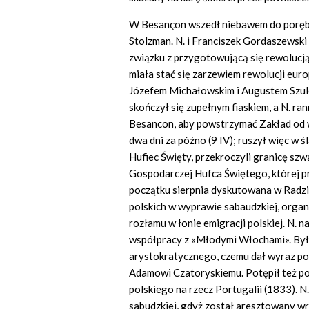
W Besançon wszedł niebawem do porębu 
Stolzman. N. i Franciszek Gordaszewski
związku z przygotowującą się rewolucj
miała stać się zarzewiem rewolucji euro
Józefem Michałowskim i Augustem Szulc
skończył się zupełnym fiaskiem, a N. r
Besancon, aby powstrzymać Zakład od 
dwa dni za późno (9 IV); ruszył więc w 
Hufiec Święty, przekroczyli granicę sz
Gospodarczej Hufca Świętego, której pr
początku sierpnia dyskutowana w Radz
polskich w wyprawie sabaudzkiej, organ
rozłamu w łonie emigracji polskiej. N. 
współpracy z «Młodymi Włochami». Był
arystokratycznego, czemu dał wyraz po
Adamowi Czatoryskiemu. Potępił też p
polskiego na rzecz Portugalii (1833). 
sabudzkiej, gdyż został aresztowany wr