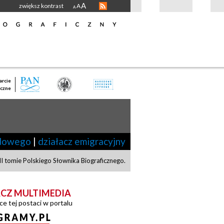
A
zwiększ kontrast
A
A
rcie
czne
adowego
|
działacz emigracyjny
I tomie Polskiego Słownika Biograficznego.
CZ MULTIMEDIA
ce tej postaci w portalu