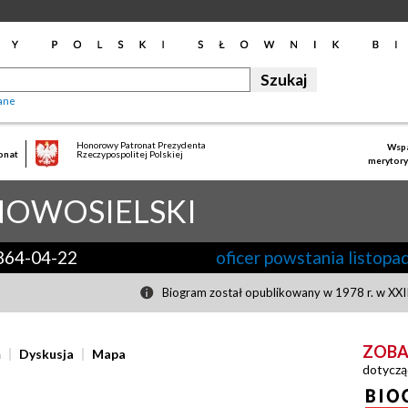
ane
Honorowy Patronat Prezydenta
Wspa
onat
Rzeczypospolitej Polskiej
merytory
NOWOSIELSKI
864-04-22
oficer powstania listop
Biogram został opublikowany w 1978 r. w XXII
ZOBA
ń
Dyskusja
Mapa
dotyczą