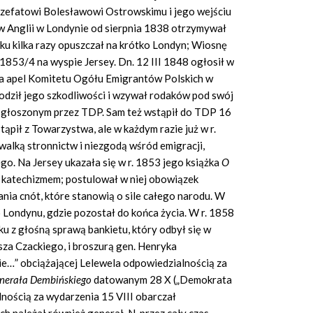
zefatowi Bolesławowi Ostrowskimu i jego wejściu
w Anglii w Londynie od sierpnia 1838 otrzymywał
ku kilka razy opuszczał na krótko Londyn; Wiosnę
 1853/4 na wyspie Jersey. Dn. 12 III 1848 ogłosił w
a apel Komitetu Ogółu Emigrantów Polskich w
dowodził jego szkodliwości i wzywał rodaków pod swój
m głoszonym przez TDP. Sam też wstąpił do TDP 16
tąpił z Towarzystwa, ale w każdym razie już w r.
alką stronnictw i niezgodą wśród emigracji,
go. Na Jersey ukazała się w r. 1853 jego książka
O
 katechizmem; postulował w niej obowiązek
ania cnót, które stanowią o sile całego narodu. W
 Londynu, gdzie pozostał do końca życia. W r. 1858
ku z głośną sprawą bankietu, który odbył się w
sza Czackiego, i broszurą gen. Henryka
cie…” obciążającej Lelewela odpowiedzialnością za
nerała Dembińskiego
datowanym 28 X („Demokrata
alnością za wydarzenia 15 VIII obarczał