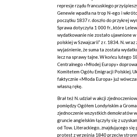
represje rządu francuskiego przyśpieszy
Genewie wpadła na trop N-ego i wkrótc
początku 1837 r. doszło do przykrej w
Sprawa dotyczyła 1 000 fr., które Lelew
wydatkowanie nie zostało ujawnione w 
polskiej w Szwajcarii” z r. 1834. N. wraz
wyjaśnienie, że suma ta została wydatk
lecz na sprawy tajne. W końcu lutego 
Centralnego «Młodej Europy» doprowad
Komitetem Ogółu Emigracji Polskiej. Uk
faktycznie «Młoda Europa» już wówczas 
własną rękę.
Brał też N. udział w akcji zjednoczenio
pomiędzy Ogółem Londyńskim a Gromada
zjednoczenie wszystkich demokratów w A
gruncie angielskim łączyły się z uzysk
od Tow. Literackiego, znajdującego się
protest z września 1840 przeciw stronn