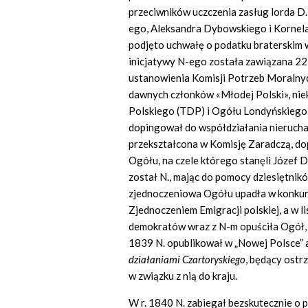
przeciwników uczczenia zasług lorda D.
ego, Aleksandra Dybowskiego i Kornel
podjęto uchwałę o podatku braterskim
inicjatywy N-ego została zawiązana 2
ustanowienia Komisji Potrzeb Moralnych
dawnych członków «Młodej Polski», ni
Polskiego (TDP) i Ogółu Londyńskiego. 
dopingował do współdziałania nieruch
przekształcona w Komisję Zaradczą, do
Ogółu, na czele którego stanęli Józef Dw
został N., mając do pomocy dziesiętnik
zjednoczeniowa Ogółu upadła w konkure
Zjednoczeniem Emigracji polskiej, a w l
demokratów wraz z N-m opuściła Ogół,
1839 N. opublikował w „Nowej Polsce” 
działaniami Czartoryskiego
, będący ostr
w związku z nią do kraju.
W r. 1840 N. zabiegał bezskutecznie o 