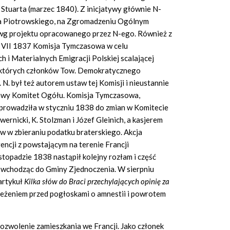
 Stuarta (marzec 1840). Z inicjatywy głównie N-
a Piotrowskiego, na Zgromadzeniu Ogólnym
 wg projektu opracowanego przez N-ego. Również z
2 VII 1837 Komisja Tymczasowa w celu
 i Materialnych Emigracji Polskiej scalającej
ektórych członków Tow. Demokratycznego
N. był też autorem ustaw tej Komisji i nieustannie
awy Komitet Ogółu. Komisja Tymczasowa,
prowadziła w styczniu 1838 do zmian w Komitecie
ernicki, K. Stolzman i Józef Gleinich, a kasjerem
ów w zbieraniu podatku braterskiego. Akcja
ncji z powstającym na terenie Francji
istopadzie 1838 nastąpił kolejny rozłam i część
 wchodząc do Gminy Zjednoczenia. W sierpniu
artykuł
Kilka słów do Braci przechylających opinię za
zeżeniem przed pogłoskami o amnestii i powrotem
pozwolenie zamieszkania we Francji. Jako członek