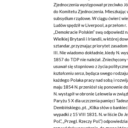
Zjednoczenia występował przeciwko Jó
do Komitetu Zjednoczenia. Mieszkając 
subsydium rządowe. W ciągu ćwierć wie
Ludów spędził w Liverpool, a przełom r.
„Demokracie Polskim” swą odpowiedź n
Wielkiej Brytanii i Irlandii, w której 
sztandar, przyznając priorytet zasado
III. Nie wiadomo dokładnie, kiedy N. wys
1857 do TDP nie należał. Zniechęcony w
usuwał się stopniowo z życia polityczne
kształceniu serca
, będąca swego rodzaju
każdego Polaka pracy nad sobą i rozwij
maju 1854 N. przeniósł się ponownie do
N. wystąpił w obronie Lelewela w związ
Paryżu 5 X dla uczczenia pamięci Tadeu
Dembińskiego, pt. „Kilka słów o bankie
wypadki z 15 VIII 1831. N. w liście
Do Je
Pol.”, „Przegl. Rzeczy Pol.”) odpowiedzi