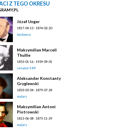
ACI Z TEGO OKRESU
GRAMY.PL
Józef Unger
1817-04-13 - 1874-02-20
wydawca
Maksymilian Marceli
Thullie
1853-01-16 - 1939-09-01
senator II RP
Aleksander Konstanty
Gryglewski
1833-03-04 - 1879-07-28
malarz
Maksymilian Antoni
Piotrowski
1813-06-08 - 1875-11-29
malarz