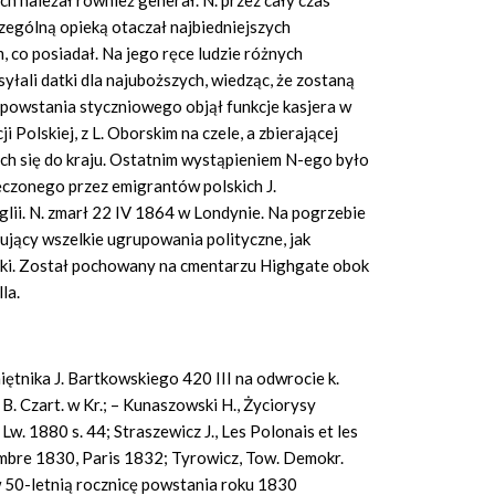
 należał również generał. N. przez cały czas
czególną opieką otaczał najbiedniejszych
, co posiadał. Na jego ręce ludzie różnych
syłali datki dla najuboższych, wiedząc, że zostaną
 powstania styczniowego objął funkcje kasjera w
 Polskiej, z L. Oborskim na czele, a zbierającej
ch się do kraju. Ostatnim wystąpieniem N-ego było
ęczonego przez emigrantów polskich J.
glii. N. zmarł 22 IV 1864 w Londynie. Na pogrzebie
tujący wszelkie ugrupowania polityczne, jak
lski. Został pochowany na cmentarzu Highgate obok
la.
iętnika J. Bartkowskiego 420 III na odwrocie k.
 B. Czart. w Kr.; – Kunaszowski H., Życiorysy
. 1880 s. 44; Straszewicz J., Les Polonais et les
embre 1830, Paris 1832; Tyrowicz, Tow. Demokr.
 w 50-letnią rocznicę powstania roku 1830