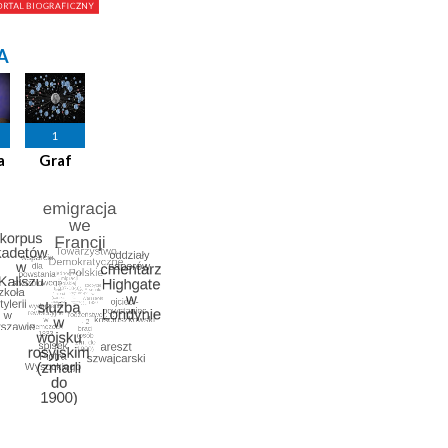
A
1
a
Graf