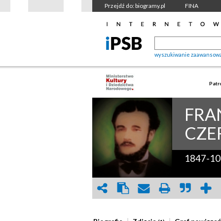
Przejdź do: biogramy.pl
FINA
wyszukiwanie zaawansow
Patr
FRA
CZE
1847-10