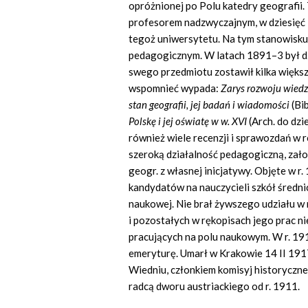
opróżnionej po Polu katedry geografii.
profesorem nadzwyczajnym, w dziesięć 
tegoż uniwersytetu. Na tym stanowisku 
pedagogicznym. W latach 1891–3 był dz
swego przedmiotu zostawił kilka większ
wspomnieć wypada:
Zarys rozwoju wiedzy
stan geografii, jej badań i wiadomości
(Bib
Polskę i jej oświatę w w. XVI
(Arch. do dzie
również wiele recenzji i sprawozdań w
szeroką działalność pedagogiczną, założ
geogr. z własnej inicjatywy. Objęte w r
kandydatów na nauczycieli szkół średnic
naukowej. Nie brał żywszego udziału w
i pozostałych w rękopisach jego prac n
pracujących na polu naukowym. W r. 19
emeryturę. Umarł w Krakowie 14 II 19
Wiedniu, członkiem komisyj historycznej,
radcą dworu austriackiego od r. 1911.