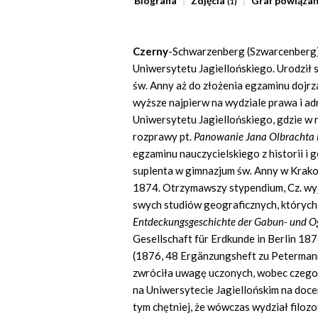
Biografia
Zdjęcia
Graf powiąza
(1)
Czerny
-Schwarzenberg
(Szwarcenberg)
Uniwersytetu Jagiellońskiego. Urodził s
św. Anny aż do złożenia egzaminu dojrz
wyższe najpierw na wydziale prawa i adm
Uniwersytetu Jagiellońskiego, gdzie w 
rozprawy pt.
Panowanie Jana Olbrachta i
egzaminu nauczycielskiego z historii i
suplenta w gimnazjum św. Anny w Krakow
1874. Otrzymawszy stypendium, Cz. wyj
swych studiów geograficznych, których
Entdeckungsgeschichte der Gabun- und 
Gesellschaft für Erdkunde in Berlin 187
(1876, 48 Ergänzungsheft zu Petermann
zwróciła uwagę uczonych, wobec czego 
na Uniwersytecie Jagiellońskim na docen
tym chętniej, że wówczas wydział filozo