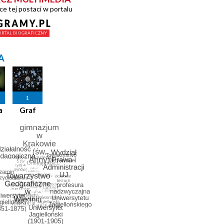
ce tej postaci w portalu
A
1
a
Graf