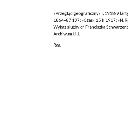
»Przegląd geograficzny« I, 1918/9 (arty
1864–87 197; »Czas« 15 II 1917; »N. R
Wykaz służby dr Franciszka Schwarzenbe
Archiwum U. J.
Red.