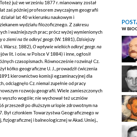
 Toteż już we wrześniu 1877 r. mianowany został
lat zaś później profesorem zwyczajnym geografii
działał lat 40 w kierunku naukowym i
POST
iekanem wydziału filozoficznego. Z zakresu
W BIO
ych i ważniejszych prac; prócz wyżej wymienionych
 o ziemi na tle odkryć geogr.
(W. 1881),
Dzisiejszy
l. Warsz. 1882),
O wpływie wielkich odkryć geogr. na
jów lit. i ośw. w Polsce V 1884) i inne, ogłosił
 różnych czasopismach. Równocześnie rozwinął Cz.
ył kółko geograficzne U. J., prowadził ćwiczenia
. 1891 kierownictwo komisji egzaminacyjnej dla
h, odciągnęło Cz. niemal zupełnie od pracy
 nowszym rozwoju geografii. Wiele zamieszczonych
ie wyszło wogóle; nie wychował też uczniów
16 przeszedł po dłuższym urlopie zdrowotnym na
17. Był członkiem Towarzystwa Geograficznego w
 fizjograficznej i balneologicznej w Akad. Umiej.,