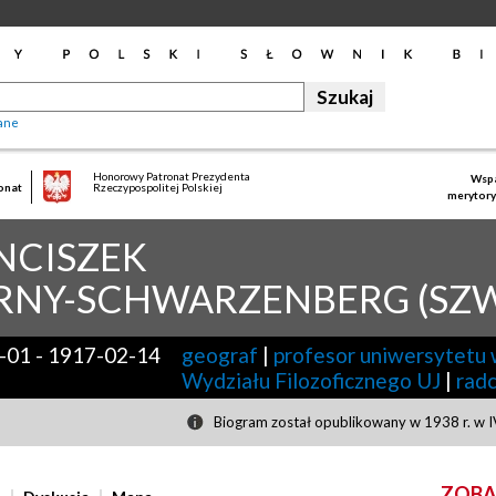
ane
Honorowy Patronat Prezydenta
Wspa
onat
Rzeczypospolitej Polskiej
merytory
NCISZEK
RNY-SCHWARZENBERG (SZ
-01
-
1917-02-14
geograf
|
profesor uniwersytetu
Wydziału Filozoficznego UJ
|
rad
Biogram został opublikowany w 1938 r. w I
ZOBA