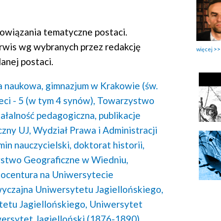
wiązania tematyczne postaci.
rwis wg wybranych przez redakcję
więcej
anej postaci.
a naukowa,
gimnazjum w Krakowie (św.
eci - 5 (w tym 4 synów),
Towarzystwo
iałalność pedagogiczna,
publikacje
czny UJ,
Wydział Prawa i Administracji
in nauczycielski,
doktorat historii,
stwo Geograficzne w Wiedniu,
ocentura na Uniwersytecie
yczajna Uniwersytetu Jagiellońskiego,
etu Jagiellońskiego,
Uniwersytet
ersytet Jagielloński (1876-1890),