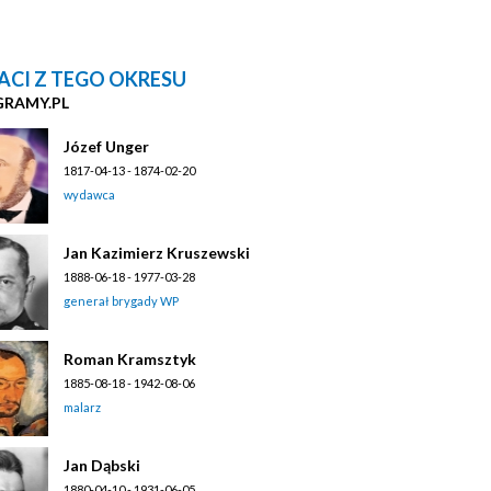
ACI Z TEGO OKRESU
GRAMY.PL
Józef Unger
1817-04-13 - 1874-02-20
wydawca
Jan Kazimierz Kruszewski
1888-06-18 - 1977-03-28
generał brygady WP
Roman Kramsztyk
1885-08-18 - 1942-08-06
malarz
Jan Dąbski
1880-04-10 - 1931-06-05