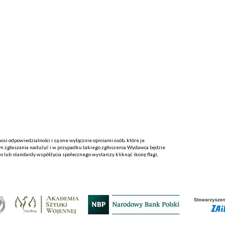
i odpowiedzialności i są one wyłącznie opiniami osób, które je
 zgłaszania nadużyć i w przypadku takiego zgłoszenia Wydawca będzie
o lub standardy współżycia społecznego wystarczy kliknąć ikonę flagi,