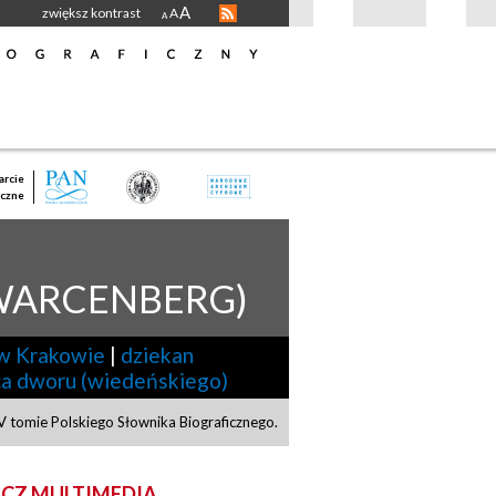
A
zwiększ kontrast
A
A
rcie
czne
WARCENBERG)
 w Krakowie
|
dziekan
ca dworu (wiedeńskiego)
V tomie Polskiego Słownika Biograficznego.
CZ MULTIMEDIA