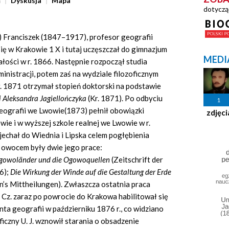
ń
Dyskusja
Mapa
dotyczą
 Franciszek (1847–1917), profesor geografii
ię w Krakowie 1 X i tutaj uczęszczał do gimnazjum
MEDI
ałości w r. 1866. Następnie rozpoczął studia
inistracji, potem zaś na wydziale filozoficznym
r. 1871 otrzymał stopień doktorski na podstawie
 Aleksandra Jagiellończyka
(Kr. 1871). Po odbyciu
1
 geografii we Lwowie(1873) pełnił obowiązki
zdjęci
ie i w wyższej szkole realnej we Lwowie w r.
echał do Wiednia i Lipska celem pogłębienia
 owocem były dwie jego prace:
Ogowoländer und die Ogowoquellen
(Zeitschrift der
6);
Die Wirkung der Winde auf die Gestaltung der Erde
’s Mittheilungen). Zwłaszcza ostatnia praca
Cz. zaraz po powrocie do Krakowa habilitował się
ta geografii w październiku 1876 r., co widziano
ficzny U. J. wznowił starania o obsadzenie