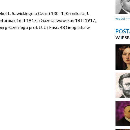
kuł L. Sawickiego o Cz.-m) 130–1; Kronika U. J.
więcej
eforma« 16 II 1917; »Gazeta lwowska« 18 II 1917;
rg-Czernego prof. U. J. i Fasc. 48 Geografia w
POST
W
i
PSB