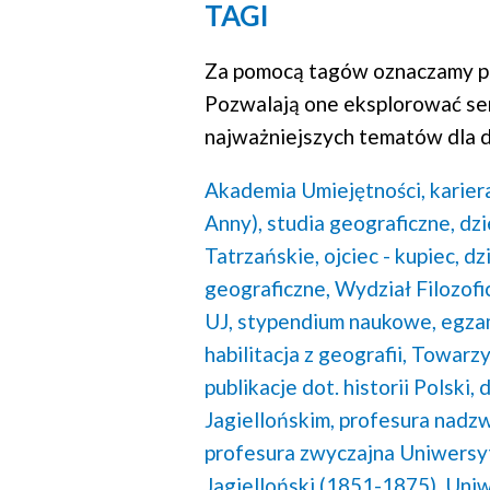
TAGI
Za pomocą tagów oznaczamy po
Pozwalają one eksplorować se
najważniejszych tematów dla d
Akademia Umiejętności,
karier
Anny),
studia geograficzne,
dzi
Tatrzańskie,
ojciec - kupiec,
dz
geograficzne,
Wydział Filozofi
UJ,
stypendium naukowe,
egzam
habilitacja z geografii,
Towarzy
publikacje dot. historii Polski,
d
Jagiellońskim,
profesura nadzw
profesura zwyczajna Uniwersyt
Jagielloński (1851-1875),
Uniw