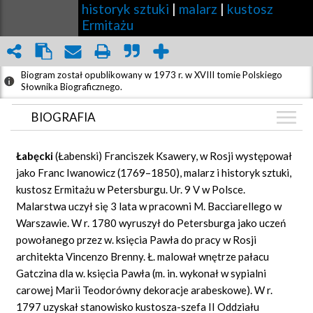
historyk sztuki
|
malarz
|
kustosz
Ermitażu
Biogram został opublikowany w 1973 r. w XVIII tomie Polskiego
Słownika Biograficznego.
BIOGRAFIA
BIOGRAFIA
Ł
ab
ę
cki
(Łabenski) Franciszek Ksawery, w Rosji występował
ZDJĘCIA
jako Franc Iwanowicz (1769–1850), malarz i historyk sztuki,
(2)
kustosz Ermitażu w Petersburgu. Ur. 9 V w Polsce.
GRAF POWIĄZAŃ
Malarstwa uczył się 3 lata w pracowni M. Bacciarellego w
DYSKUSJA
Warszawie. W r. 1780 wyruszył do Petersburga jako uczeń
Mapa
powołanego przez w. księcia Pawła do pracy w Rosji
architekta Vincenzo Brenny. Ł. malował wnętrze pałacu
Gatczina dla w. księcia Pawła (m. in. wykonał w sypialni
carowej Marii Teodorówny dekoracje arabeskowe). W r.
1797 uzyskał stanowisko kustosza-szefa II Oddziału