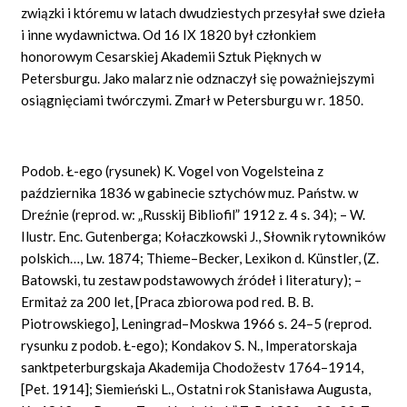
związki i któremu w latach dwudziestych przesyłał swe dzieła
i inne wydawnictwa. Od 16 IX 1820 był członkiem
honorowym Cesarskiej Akademii Sztuk Pięknych w
Petersburgu. Jako malarz nie odznaczył się poważniejszymi
osiągnięciami twórczymi. Zmarł w Petersburgu w r. 1850.
Podob. Ł-ego (rysunek) K. Vogel von Vogelsteina z
października 1836 w gabinecie sztychów muz. Państw. w
Dreźnie (reprod. w: „Russkij Bibliofil” 1912 z. 4 s. 34); – W.
Ilustr. Enc. Gutenberga; Kołaczkowski J., Słownik rytowników
polskich…, Lw. 1874; Thieme–Becker, Lexikon d. Künstler, (Z.
Batowski, tu zestaw podstawowych źródeł i literatury); –
Ermitaż za 200 let, [Praca zbiorowa pod red. B. B.
Piotrowskiego], Leningrad–Moskwa 1966 s. 24–5 (reprod.
rysunku z podob. Ł-ego); Kondakov S. N., Imperatorskaja
sanktpeterburgskaja Akademija Chodožestv 1764–1914,
[Pet. 1914]; Siemieński L., Ostatni rok Stanisława Augusta,