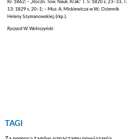
Kr. 1862; – „Roczn. Tow. Nauk. Krak.” T. 5: 1820 s. 23–33, T.
13: 1829 s. 20–1; – Muz. A. Mickiewicza w W.: Dziennik
Heleny Szymanowskiej, (rkp.).
Ryszard W. Wołoszyński
TAGI
Za pomocą tagów oznaczamy powiązania