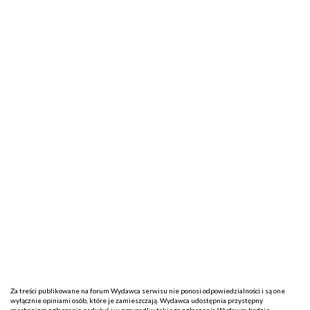
Za treści publikowane na forum Wydawca serwisu nie ponosi odpowiedzialności i są one
wyłącznie opiniami osób, które je zamieszczają. Wydawca udostępnia przystępny