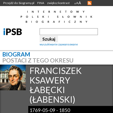
A
Przejdź do: biogramy.pl
FINA
zwiększ kontrast
A
A
wyszukiwanie zaawansowane
BIOGRAM
POSTACI Z TEGO OKRESU
FRANCISZEK
KSAWERY
ŁABĘCKI
(ŁABENSKI)
1769-05-09
-
1850