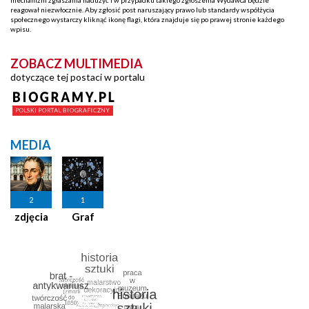
mechanizm zgłaszania nadużyć i w przypadku takiego zgłoszenia Wydawca będzie
reagował niezwłocznie. Aby zgłosić post naruszający prawo lub standardy współżycia
społecznego wystarczy kliknąć ikonę flagi, która znajduje się po prawej stronie każdego
wpisu.
ZOBACZ MULTIMEDIA
dotyczące tej postaci w portalu
MEDIA
2
1
zdjęcia
Graf