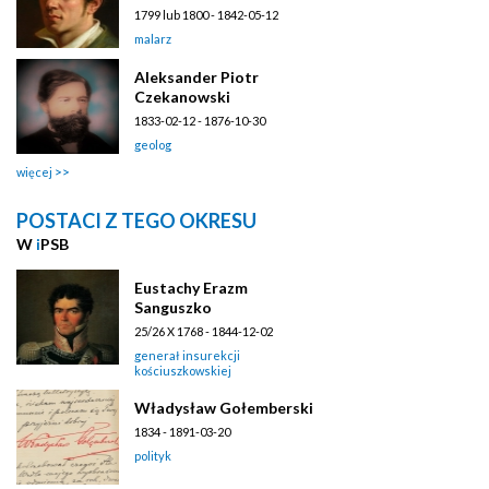
1799 lub 1800 - 1842-05-12
malarz
Aleksander Piotr
Czekanowski
1833-02-12 - 1876-10-30
geolog
więcej
POSTACI Z TEGO OKRESU
W
i
PSB
Eustachy Erazm
Sanguszko
25/26 X 1768 - 1844-12-02
generał insurekcji
kościuszkowskiej
Władysław Gołemberski
1834 - 1891-03-20
polityk