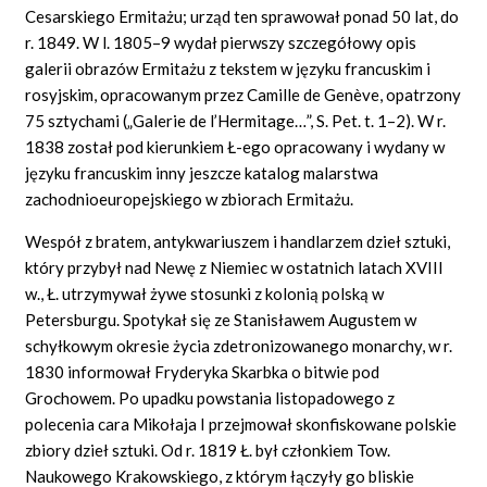
Cesarskiego Ermitażu; urząd ten sprawował ponad 50 lat, do
r. 1849. W l. 1805–9 wydał pierwszy szczegółowy opis
galerii obrazów Ermitażu z tekstem w języku francuskim i
rosyjskim, opracowanym przez Camille de Genève, opatrzony
75 sztychami („Galerie de l’Hermitage…”, S. Pet. t. 1–2). W r.
1838 został pod kierunkiem Ł-ego opracowany i wydany w
języku francuskim inny jeszcze katalog malarstwa
zachodnioeuropejskiego w zbiorach Ermitażu.
Wespół z bratem, antykwariuszem i handlarzem dzieł sztuki,
który przybył nad Newę z Niemiec w ostatnich latach XVIII
w., Ł. utrzymywał żywe stosunki z kolonią polską w
Petersburgu. Spotykał się ze Stanisławem Augustem w
schyłkowym okresie życia zdetronizowanego monarchy, w r.
1830 informował Fryderyka Skarbka o bitwie pod
Grochowem. Po upadku powstania listopadowego z
polecenia cara Mikołaja I przejmował skonfiskowane polskie
zbiory dzieł sztuki. Od r. 1819 Ł. był członkiem Tow.
Naukowego Krakowskiego, z którym łączyły go bliskie