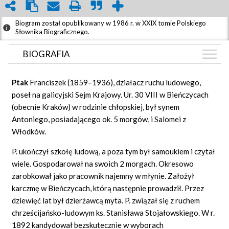
Biogram został opublikowany w 1986 r. w XXIX tomie Polskiego
Słownika Biograficznego.
BIOGRAFIA
BIOGRAFIA
Ptak
Franciszek (1859–1936), działacz ruchu ludowego,
ZDJĘCIA
poseł na galicyjski Sejm Krajowy. Ur. 30 VIII w Bieńczycach
(2)
(obecnie Kraków) w rodzinie chłopskiej, był synem
GRAF POWIĄZAŃ
Antoniego, posiadającego ok. 5 morgów, i Salomei z
DYSKUSJA
Włodków.
Mapa
P. ukończył szkołę ludową, a poza tym był samoukiem i czytał
wiele. Gospodarował na swoich 2 morgach. Okresowo
zarobkował jako pracownik najemny w młynie. Założył
karczmę w Bieńczycach, którą następnie prowadził. Przez
dziewięć lat był dzierżawcą myta. P. związał się z ruchem
chrześcijańsko-ludowym ks. Stanisława Stojałowskiego. W r.
1892 kandydował bezskutecznie w wyborach