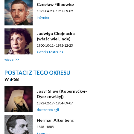
Czesław Filipowicz
1892-04-23 - 1967-09-09
inżynier
Jadwiga Chojnacka
(właściwie Linde)
1900-10-11 - 1992-12-23
aktorka teatralna
więcej
POSTACI Z TEGO OKRESU
W
i
PSB
Josyf Slipyj (Kobernyćkyj-
Dyczkowśkyj)
1892-02-17 - 1984-09-07
doktor teologii
Herman Altenberg
1848 - 1885
księgarz