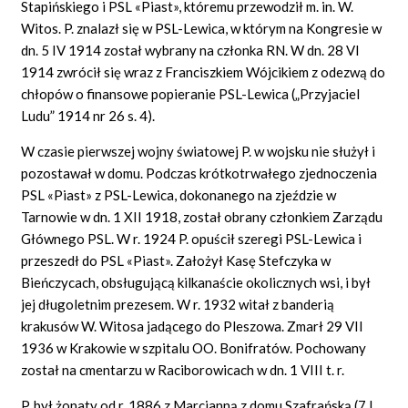
Stapińskiego i PSL «Piast», któremu przewodził m. in. W.
Witos. P. znalazł się w PSL-Lewica, w którym na Kongresie w
dn. 5 IV 1914 został wybrany na członka RN. W dn. 28 VI
1914 zwrócił się wraz z Franciszkiem Wójcikiem z odezwą do
chłopów o finansowe popieranie PSL-Lewica („Przyjaciel
Ludu” 1914 nr 26 s. 4).
W czasie pierwszej wojny światowej P. w wojsku nie służył i
pozostawał w domu. Podczas krótkotrwałego zjednoczenia
PSL «Piast» z PSL-Lewica, dokonanego na zjeździe w
Tarnowie w dn. 1 XII 1918, został obrany członkiem Zarządu
Głównego PSL. W r. 1924 P. opuścił szeregi PSL-Lewica i
przeszedł do PSL «Piast». Założył Kasę Stefczyka w
Bieńczycach, obsługującą kilkanaście okolicznych wsi, i był
jej długoletnim prezesem. W r. 1932 witał z banderią
krakusów W. Witosa jadącego do Pleszowa. Zmarł 29 VII
1936 w Krakowie w szpitalu OO. Bonifratów. Pochowany
został na cmentarzu w Raciborowicach w dn. 1 VIII t. r.
P. był żonaty od r. 1886 z Marcjanną z domu Szafrańską (7 I