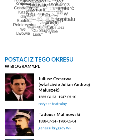
POSTACI Z TEGO OKRESU
W BIOGRAMY.PL
Juliusz Osterwa
(właściwie Julian Andrzej
Maluszek)
1885-06-23 - 1947-05-10
reżyser teatralny
Tadeusz Malinowski
1888-07-14 - 1980-05-04
generał brygady WP