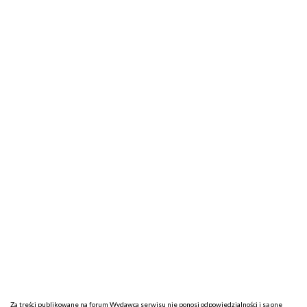
Za treści publikowane na forum Wydawca serwisu nie ponosi odpowiedzialności i są one