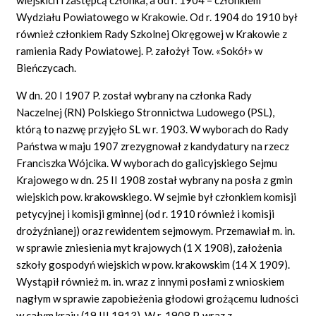
Wydziału Powiatowego w Krakowie. Od r. 1904 do 1910 był
również członkiem Rady Szkolnej Okręgowej w Krakowie z
ramienia Rady Powiatowej. P. założył Tow. «Sokół» w
Bieńczycach.
W dn. 20 I 1907 P. został wybrany na członka Rady
Naczelnej (RN) Polskiego Stronnictwa Ludowego (PSL),
którą to nazwę przyjęło SL w r. 1903. W wyborach do Rady
Państwa w maju 1907 zrezygnował z kandydatury na rzecz
Franciszka Wójcika. W wyborach do galicyjskiego Sejmu
Krajowego w dn. 25 II 1908 został wybrany na posła z gmin
wiejskich pow. krakowskiego. W sejmie był członkiem komisji
petycyjnej i komisji gminnej (od r. 1910 również i komisji
drożyźnianej) oraz rewidentem sejmowym. Przemawiał m. in.
w sprawie zniesienia myt krajowych (1 X 1908), założenia
szkoły gospodyń wiejskich w pow. krakowskim (14 X 1909).
Wystąpił również m. in. wraz z innymi posłami z wnioskiem
nagłym w sprawie zapobieżenia głodowi grożącemu ludności
w całym kraju (19 III 1913). W r. 1908 P. wraz z