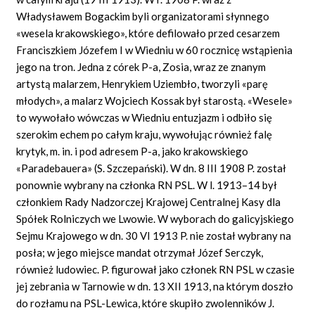
Władysławem Bogackim byli organizatorami słynnego
«wesela krakowskiego», które defilowało przed cesarzem
Franciszkiem Józefem I w Wiedniu w 60 rocznicę wstąpienia
jego na tron. Jedna z córek P-a, Zosia, wraz ze znanym
artystą malarzem, Henrykiem Uziembło, tworzyli «parę
młodych», a malarz Wojciech Kossak był starostą. «Wesele»
to wywołało wówczas w Wiedniu entuzjazm i odbiło się
szerokim echem po całym kraju, wywołując również falę
krytyk, m. in. i pod adresem P-a, jako krakowskiego
«Paradebauera» (S. Szczepański). W dn. 8 III 1908 P. został
ponownie wybrany na członka RN PSL. W l. 1913–14 był
członkiem Rady Nadzorczej Krajowej Centralnej Kasy dla
Spółek Rolniczych we Lwowie. W wyborach do galicyjskiego
Sejmu Krajowego w dn. 30 VI 1913 P. nie został wybrany na
posła; w jego miejsce mandat otrzymał Józef Serczyk,
również ludowiec. P. figurował jako członek RN PSL w czasie
jej zebrania w Tarnowie w dn. 13 XII 1913, na którym doszło
do rozłamu na PSL-Lewica, które skupiło zwolenników J.