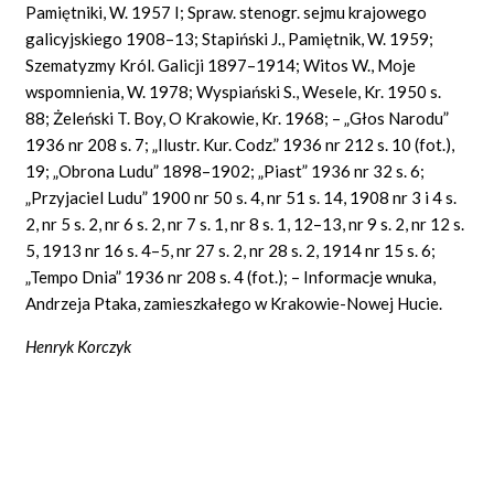
Pamiętniki, W. 1957 I; Spraw. stenogr. sejmu krajowego
galicyjskiego 1908–13; Stapiński J., Pamiętnik, W. 1959;
Szematyzmy Król. Galicji 1897–1914; Witos W., Moje
wspomnienia, W. 1978; Wyspiański S., Wesele, Kr. 1950 s.
88; Żeleński T. Boy, O Krakowie, Kr. 1968; – „Głos Narodu”
1936 nr 208 s. 7; „Ilustr. Kur. Codz.” 1936 nr 212 s. 10 (fot.),
19; „Obrona Ludu” 1898–1902; „Piast” 1936 nr 32 s. 6;
„Przyjaciel Ludu” 1900 nr 50 s. 4, nr 51 s. 14, 1908 nr 3 i 4 s.
2, nr 5 s. 2, nr 6 s. 2, nr 7 s. 1, nr 8 s. 1, 12–13, nr 9 s. 2, nr 12 s.
5, 1913 nr 16 s. 4–5, nr 27 s. 2, nr 28 s. 2, 1914 nr 15 s. 6;
„Tempo Dnia” 1936 nr 208 s. 4 (fot.); – Informacje wnuka,
Andrzeja Ptaka, zamieszkałego w Krakowie-Nowej Hucie.
Henryk Korczyk