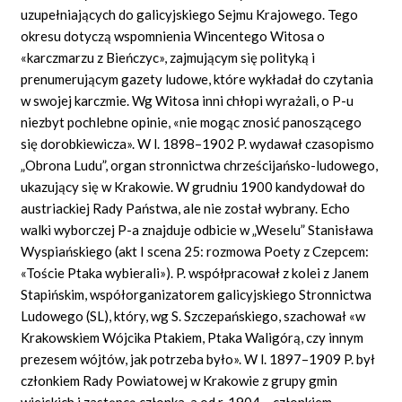
uzupełniających do galicyjskiego Sejmu Krajowego. Tego
okresu dotyczą wspomnienia Wincentego Witosa o
«karczmarzu z Bieńczyc», zajmującym się polityką i
prenumerującym gazety ludowe, które wykładał do czytania
w swojej karczmie. Wg Witosa inni chłopi wyrażali, o P-u
niezbyt pochlebne opinie, «nie mogąc znosić panoszącego
się dorobkiewicza». W l. 1898–1902 P. wydawał czasopismo
„Obrona Ludu”, organ stronnictwa chrześcijańsko-ludowego,
ukazujący się w Krakowie. W grudniu 1900 kandydował do
austriackiej Rady Państwa, ale nie został wybrany. Echo
walki wyborczej P-a znajduje odbicie w „Weselu” Stanisława
Wyspiańskiego (akt I scena 25: rozmowa Poety z Czepcem:
«Toście Ptaka wybierali»). P. współpracował z kolei z Janem
Stapińskim, współorganizatorem galicyjskiego Stronnictwa
Ludowego (SL), który, wg S. Szczepańskiego, szachował «w
Krakowskiem Wójcika Ptakiem, Ptaka Waligórą, czy innym
prezesem wójtów, jak potrzeba było». W l. 1897–1909 P. był
członkiem Rady Powiatowej w Krakowie z grupy gmin
wiejskich i zastępcą członka, a od r. 1904 – członkiem