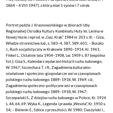
1864 – 4 VIII 1947), z którą miał 5 synów i 7 córek.
Portret pędzla J. Krasnowolskiego w zbiorach Izby
Regionalnej Ośrodka Kultury Kombinatu Huty im. Lenina w
Nowej Hucie, reprod. w „Gaz. Krak.” 1984 nr 203 s. 8; – Giza,
Władze stronnictwa lud., s. 583–4, 587, 589, 601; – Buszko
J., Ruch socjalistyczny w Krakowie 1890–1914, Kr. 1961;
Finkel L., Ostatnie lata 1904–1908, Lw. 1909 s. 87 (wspólna
fot.); Giza S., Kalendarz wydarzeń historii ruchu ludowego,
W. 1967; Szczechura T. i R., Zagadnienia kulturalno-
oświatowe i społeczno-gospodarcze wsi w czasopismach
polskiego ruchu ludowego 1889–1918, W. 1969; ciż,
Zagadnienia społeczno-polityczne wsi w czasopismach
polskiego ruchu ludowego 1889–1918, W. 1967;
Szczepański S., Z dziejów ruchu ludowego w Polsce, Kr. 1924
s. 44, 64, 69; Wyka K., Legenda i prawda „Wesela”, Kr. 1950 s.
54; – Bielenin E., Szkice z przeszłości, W. 1980; Daszyński I.,