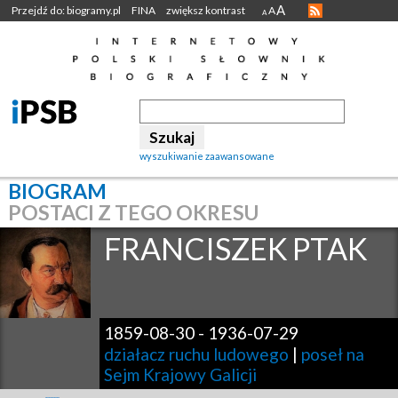
A
Przejdź do: biogramy.pl
FINA
zwiększ kontrast
A
A
wyszukiwanie zaawansowane
BIOGRAM
POSTACI Z TEGO OKRESU
FRANCISZEK
PTAK
1859-08-30
-
1936-07-29
działacz ruchu ludowego
|
poseł na
Sejm Krajowy Galicji