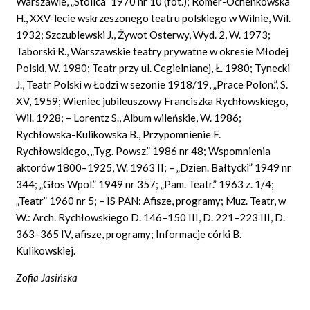
Warszawie, „Stolica” 1970 nr 10 (fot.); Romer-Ochenkowska
H., XXV-lecie wskrzeszonego teatru polskiego w Wilnie, Wil.
1932; Szczublewski J., Żywot Osterwy, Wyd. 2, W. 1973;
Taborski R., Warszawskie teatry prywatne w okresie Młodej
Polski, W. 1980; Teatr przy ul. Cegielnianej, Ł. 1980; Tynecki
J., Teatr Polski w Łodzi w sezonie 1918/19, „Prace Polon.”, S.
XV, 1959; Wieniec jubileuszowy Franciszka Rychłowskiego,
Wil. 1928; – Lorentz S., Album wileńskie, W. 1986;
Rychłowska-Kulikowska B., Przypomnienie F.
Rychłowskiego, „Tyg. Powsz.” 1986 nr 48; Wspomnienia
aktorów 1800–1925, W. 1963 II; – „Dzien. Bałtycki” 1949 nr
344; „Głos Wpol.” 1949 nr 357; „Pam. Teatr.” 1963 z. 1/4;
„Teatr” 1960 nr 5; – IS PAN: Afisze, programy; Muz. Teatr, w
W.: Arch. Rychłowskiego D. 146–150 III, D. 221–223 III, D.
363–365 IV, afisze, programy; Informacje córki B.
Kulikowskiej.
Zofia Jasińska