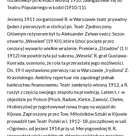
Teatru Popularnego w Łodzi (1910/11).
Jesienią 1911 zorganizował R. w Warszawie teatr prywatny
(jeden z pierwszych w stolicy) pn. Teatr Zjednoczony.
Głównym reżyserem był tu Aleksander Zelwerowicz. Sezon
otwarto „Weselem” (19 XII), które (choć pocięte przez
cenzurę) wywarło wielkie wrażenie. Premiera „Dziadów” (1 II
1912) nie powtórzyła już sukcesu „Wesela”. R. grał Gustawa-
Konrada, oceniono, że rola ta przerastała jego możliwości.
Dn. 19 II wystawiono pierwszy raz w Warszawie „Irydiona” Z.
Krasińskiego. Ambitny repertuar nie zapobiegł jednak
bankructwu finansowemu. Teatr zamknięto wiosną 1912, a R.
ruszył z częścią swojego zespołu na prowincję. Latem t. r. w
objeździe po Polsce (Płock, Radom, Kielce, Zamość, Chełm,
Hrubieszów) przygotowywał nową trupę na wyjazd do
Kijowa. Zaproszony przez Tow. Miłośników Sztuki w Kijowie
prowadził tam Teatr Polski w l. 1912–18, początkowo w sali
«Ogniwo», od jesieni 1914 przy ul. Meryngowskiej 8. R.
sprowadzał wielu wybitnych aktorów polskich na gościnne