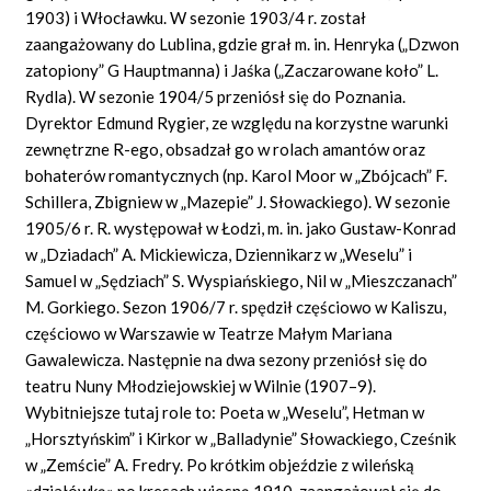
1903) i Włocławku. W sezonie 1903/4 r. został
zaangażowany do Lublina, gdzie grał m. in. Henryka („Dzwon
zatopiony” G Hauptmanna) i Jaśka („Zaczarowane koło” L.
Rydla). W sezonie 1904/5 przeniósł się do Poznania.
Dyrektor Edmund Rygier, ze względu na korzystne warunki
zewnętrzne R-ego, obsadzał go w rolach amantów oraz
bohaterów romantycznych (np. Karol Moor w „Zbójcach” F.
Schillera, Zbigniew w „Mazepie” J. Słowackiego). W sezonie
1905/6 r. R. występował w Łodzi, m. in. jako Gustaw-Konrad
w „Dziadach” A. Mickiewicza, Dziennikarz w „Weselu” i
Samuel w „Sędziach” S. Wyspiańskiego, Nil w „Mieszczanach”
M. Gorkiego. Sezon 1906/7 r. spędził częściowo w Kaliszu,
częściowo w Warszawie w Teatrze Małym Mariana
Gawalewicza. Następnie na dwa sezony przeniósł się do
teatru Nuny Młodziejowskiej w Wilnie (1907–9).
Wybitniejsze tutaj role to: Poeta w „Weselu”, Hetman w
„Horsztyńskim” i Kirkor w „Balladynie” Słowackiego, Cześnik
w „Zemście” A. Fredry. Po krótkim objeździe z wileńską
«działówką» po kresach wiosną 1910, zaangażował się do