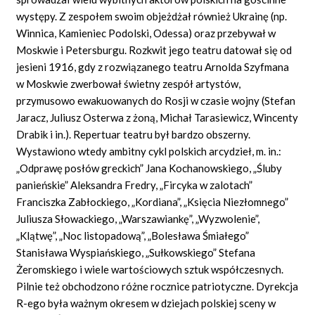
występy. Z zespołem swoim objeżdżał również Ukrainę (np.
Winnica, Kamieniec Podolski, Odessa) oraz przebywał w
Moskwie i Petersburgu. Rozkwit jego teatru datował się od
jesieni 1916, gdy z rozwiązanego teatru Arnolda Szyfmana
w Moskwie zwerbował świetny zespół artystów,
przymusowo ewakuowanych do Rosji w czasie wojny (Stefan
Jaracz, Juliusz Osterwa z żoną, Michał Tarasiewicz, Wincenty
Drabik i in.). Repertuar teatru był bardzo obszerny.
Wystawiono wtedy ambitny cykl polskich arcydzieł, m. in.:
„Odprawę posłów greckich” Jana Kochanowskiego, „Śluby
panieńskie” Aleksandra Fredry, „Fircyka w zalotach”
Franciszka Zabłockiego, „Kordiana”, „Księcia Niezłomnego”
Juliusza Słowackiego, „Warszawiankę”, „Wyzwolenie”,
„Klątwę”, „Noc listopadową”, „Bolesława Śmiałego”
Stanisława Wyspiańskiego, „Sułkowskiego” Stefana
Żeromskiego i wiele wartościowych sztuk współczesnych.
Pilnie też obchodzono różne rocznice patriotyczne. Dyrekcja
R-ego była ważnym okresem w dziejach polskiej sceny w