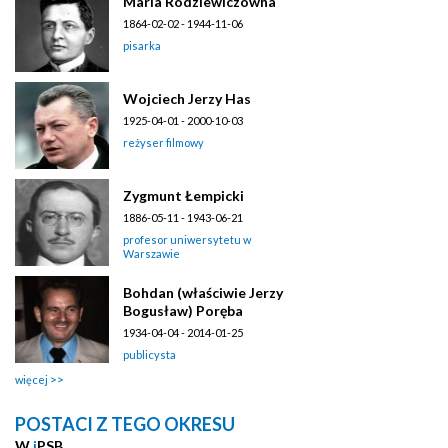
Maria Rodziewiczówna
1864-02-02 - 1944-11-06
pisarka
Wojciech Jerzy Has
1925-04-01 - 2000-10-03
reżyser filmowy
Zygmunt Łempicki
1886-05-11 - 1943-06-21
profesor uniwersytetu w
Warszawie
Bohdan (właściwie Jerzy
Bogusław) Poręba
1934-04-04 - 2014-01-25
publicysta
więcej
POSTACI Z TEGO OKRESU
W
i
PSB