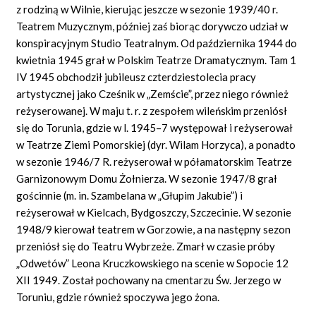
z rodziną w Wilnie, kierując jeszcze w sezonie 1939/40 r.
Teatrem Muzycznym, później zaś biorąc dorywczo udział w
konspiracyjnym Studio Teatralnym. Od października 1944 do
kwietnia 1945 grał w Polskim Teatrze Dramatycznym. Tam 1
IV 1945 obchodził jubileusz czterdziestolecia pracy
artystycznej jako Cześnik w „Zemście”, przez niego również
reżyserowanej. W maju t. r. z zespołem wileńskim przeniósł
się do Torunia, gdzie w l. 1945–7 występował i reżyserował
w Teatrze Ziemi Pomorskiej (dyr. Wilam Horzyca), a ponadto
w sezonie 1946/7 R. reżyserował w półamatorskim Teatrze
Garnizonowym Domu Żołnierza. W sezonie 1947/8 grał
gościnnie (m. in. Szambelana w „Głupim Jakubie”) i
reżyserował w Kielcach, Bydgoszczy, Szczecinie. W sezonie
1948/9 kierował teatrem w Gorzowie, a na następny sezon
przeniósł się do Teatru Wybrzeże. Zmarł w czasie próby
„Odwetów” Leona Kruczkowskiego na scenie w Sopocie 12
XII 1949. Został pochowany na cmentarzu Św. Jerzego w
Toruniu, gdzie również spoczywa jego żona.