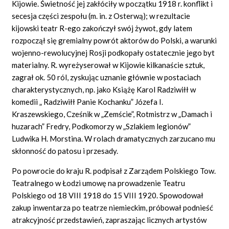
Kijowie. Świetność jej zakłóciły w początku 1918 r. konflikt i
secesja części zespołu (m. in. z Osterwą); w rezultacie
kijowski teatr R-ego zakończył swój żywot, gdy latem
rozpoczął się gremialny powrót aktorów do Polski, a warunki
wojenno-rewolucyjnej Rosji podkopały ostatecznie jego byt
materialny. R. wyreżyserował w Kijowie kilkanaście sztuk,
zagrał ok. 50 ról, zyskując uznanie głównie w postaciach
charakterystycznych, np. jako Książę Karol Radziwiłł w
komedii „ Radziwiłł Panie Kochanku” Józefa I.
Kraszewskiego, Cześnik w „Zemście”, Rotmistrz w „Damach i
huzarach” Fredry, Podkomorzy w „Szlakiem legionów”
Ludwika H. Morstina. W rolach dramatycznych zarzucano mu
skłonność do patosu i przesady.
Po powrocie do kraju R. podpisał z Zarządem Polskiego Tow.
Teatralnego w Łodzi umowę na prowadzenie Teatru
Polskiego od 18 VIII 1918 do 15 VIII 1920. Spowodował
zakup inwentarza po teatrze niemieckim, próbował podnieść
atrakcyjność przedstawień, zapraszając licznych artystów