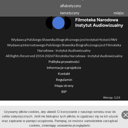
alfabetyczny
tematyczny
miejsc
Wydawcą Polskiego Słownika Biograficznego jest Instytut Historii PAN
Wydawcą Internetowego Polskiego Słownika Biograficznego jest Filmoteka
Narodowa - Instytut Audiowizualny
All Rights Reserved 2014-
2026
Filmoteka Narodowa - Instytut Audiowizualny
Polityka prywatności
Informacje o projekcie
Kontakt
Regulamin
Mapa strony
BIP
Wersja: 1.2.0
Uzywamy plików cookies, aby ułatwić Ci korzystanie z naszego serwisu oraz do
celów statystycznych. Jeśli nie blokujesz tych plików, to zgadzasz się na ich użycie
oraz zapisanie w pamięci urządzenia. Pamiętaj, że możesz samodzielnie zarządzać
cookies, zmieniając ustawienia przeglądarki.