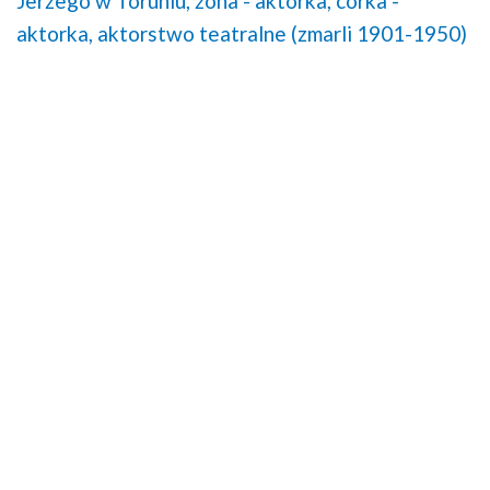
Jerzego w Toruniu,
żona - aktorka,
córka -
aktorka,
aktorstwo teatralne (zmarli 1901-1950)