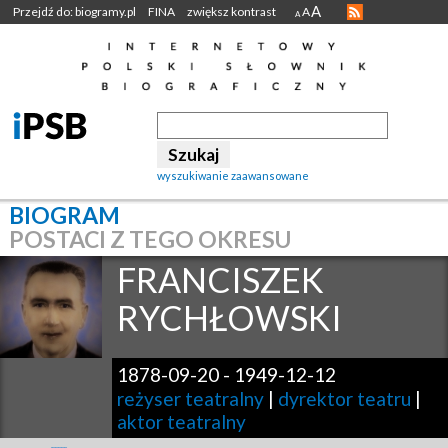
A
Przejdź do: biogramy.pl
FINA
zwiększ kontrast
A
A
wyszukiwanie zaawansowane
BIOGRAM
POSTACI Z TEGO OKRESU
FRANCISZEK
RYCHŁOWSKI
1878-09-20
-
1949-12-12
reżyser teatralny
|
dyrektor teatru
|
aktor teatralny