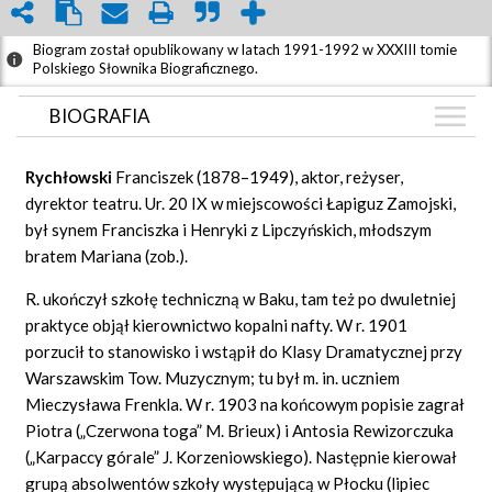
Biogram został opublikowany w latach 1991-1992 w XXXIII tomie
Polskiego Słownika Biograficznego.
BIOGRAFIA
BIOGRAFIA
Rychłowski
Franciszek (1878–1949), aktor, reżyser,
ZDJĘCIA
dyrektor teatru. Ur. 20 IX w miejscowości Łapiguz Zamojski,
(5)
był synem Franciszka i Henryki z Lipczyńskich, młodszym
GRAF POWIĄZAŃ
bratem Mariana (zob.).
DYSKUSJA
R. ukończył szkołę techniczną w Baku, tam też po dwuletniej
Mapa
praktyce objął kierownictwo kopalni nafty. W r. 1901
porzucił to stanowisko i wstąpił do Klasy Dramatycznej przy
Warszawskim Tow. Muzycznym; tu był m. in. uczniem
Mieczysława Frenkla. W r. 1903 na końcowym popisie zagrał
Piotra („Czerwona toga” M. Brieux) i Antosia Rewizorczuka
(„Karpaccy górale” J. Korzeniowskiego). Następnie kierował
grupą absolwentów szkoły występującą w Płocku (lipiec