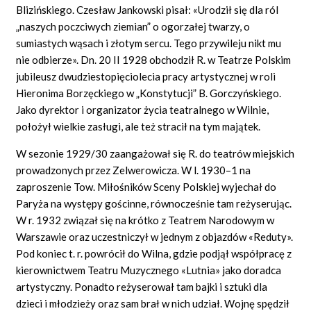
Blizińskiego. Czesław Jankowski pisał: «Urodził się dla ról
„naszych poczciwych ziemian” o ogorzałej twarzy, o
sumiastych wąsach i złotym sercu. Tego przywileju nikt mu
nie odbierze». Dn. 20 II 1928 obchodził R. w Teatrze Polskim
jubileusz dwudziestopięciolecia pracy artystycznej w roli
Hieronima Borzęckiego w „Konstytucji” B. Gorczyńskiego.
Jako dyrektor i organizator życia teatralnego w Wilnie,
położył wielkie zasługi, ale też stracił na tym majątek.
W sezonie 1929/30 zaangażował się R. do teatrów miejskich
prowadzonych przez Zelwerowicza. W l. 1930–1 na
zaproszenie Tow. Miłośników Sceny Polskiej wyjechał do
Paryża na występy gościnne, równocześnie tam reżyserując.
W r. 1932 związał się na krótko z Teatrem Narodowym w
Warszawie oraz uczestniczył w jednym z objazdów «Reduty».
Pod koniec t. r. powrócił do Wilna, gdzie podjął współpracę z
kierownictwem Teatru Muzycznego «Lutnia» jako doradca
artystyczny. Ponadto reżyserował tam bajki i sztuki dla
dzieci i młodzieży oraz sam brał w nich udział. Wojnę spędził