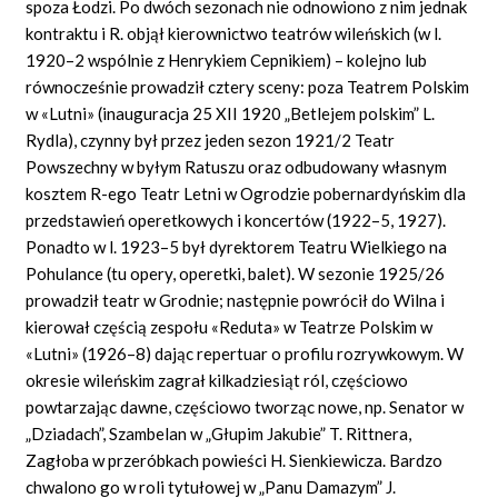
spoza Łodzi. Po dwóch sezonach nie odnowiono z nim jednak
kontraktu i R. objął kierownictwo teatrów wileńskich (w l.
1920–2 wspólnie z Henrykiem Cepnikiem) – kolejno lub
równocześnie prowadził cztery sceny: poza Teatrem Polskim
w «Lutni» (inauguracja 25 XII 1920 „Betlejem polskim” L.
Rydla), czynny był przez jeden sezon 1921/2 Teatr
Powszechny w byłym Ratuszu oraz odbudowany własnym
kosztem R-ego Teatr Letni w Ogrodzie pobernardyńskim dla
przedstawień operetkowych i koncertów (1922–5, 1927).
Ponadto w l. 1923–5 był dyrektorem Teatru Wielkiego na
Pohulance (tu opery, operetki, balet). W sezonie 1925/26
prowadził teatr w Grodnie; następnie powrócił do Wilna i
kierował częścią zespołu «Reduta» w Teatrze Polskim w
«Lutni» (1926–8) dając repertuar o profilu rozrywkowym. W
okresie wileńskim zagrał kilkadziesiąt ról, częściowo
powtarzając dawne, częściowo tworząc nowe, np. Senator w
„Dziadach”, Szambelan w „Głupim Jakubie” T. Rittnera,
Zagłoba w przeróbkach powieści H. Sienkiewicza. Bardzo
chwalono go w roli tytułowej w „Panu Damazym” J.