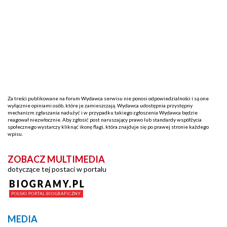
Za treści publikowane na forum Wydawca serwisu nie ponosi odpowiedzialności i są one
wyłącznie opiniami osób, które je zamieszczają. Wydawca udostępnia przystępny
mechanizm zgłaszania nadużyć i w przypadku takiego zgłoszenia Wydawca będzie
reagował niezwłocznie. Aby zgłosić post naruszający prawo lub standardy współżycia
społecznego wystarczy kliknąć ikonę flagi, która znajduje się po prawej stronie każdego
wpisu.
ZOBACZ MULTIMEDIA
dotyczące tej postaci w portalu
MEDIA