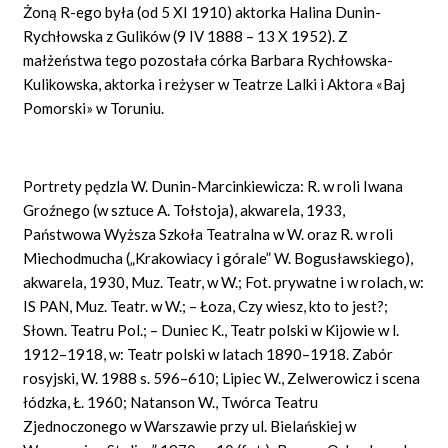
Żoną R-ego była (od 5 XI 1910) aktorka Halina Dunin-
Rychłowska z Gulików (9 IV 1888 – 13 X 1952). Z
małżeństwa tego pozostała córka Barbara Rychłowska-
Kulikowska, aktorka i reżyser w Teatrze Lalki i Aktora «Baj
Pomorski» w Toruniu.
Portrety pędzla W. Dunin-Marcinkiewicza: R. w roli Iwana
Groźnego (w sztuce A. Tołstoja), akwarela, 1933,
Państwowa Wyższa Szkoła Teatralna w W. oraz R. w roli
Miechodmucha („Krakowiacy i górale” W. Bogusławskiego),
akwarela, 1930, Muz. Teatr, w W.; Fot. prywatne i w rolach, w:
IS PAN, Muz. Teatr. w W.; – Łoza, Czy wiesz, kto to jest?;
Słown. Teatru Pol.; – Duniec K., Teatr polski w Kijowie w l.
1912–1918, w: Teatr polski w latach 1890–1918. Zabór
rosyjski, W. 1988 s. 596–610; Lipiec W., Zelwerowicz i scena
łódzka, Ł. 1960; Natanson W., Twórca Teatru
Zjednoczonego w Warszawie przy ul. Bielańskiej w