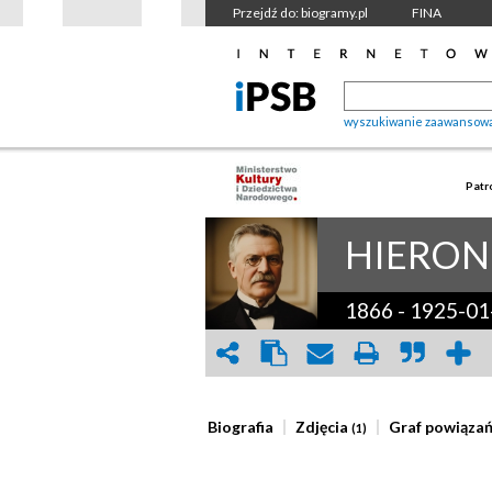
Przejdź do: biogramy.pl
FINA
wyszukiwanie zaawansow
Patr
HIERON
1866
-
1925-01
Biografia
Zdjęcia
Graf powiąza
(1)