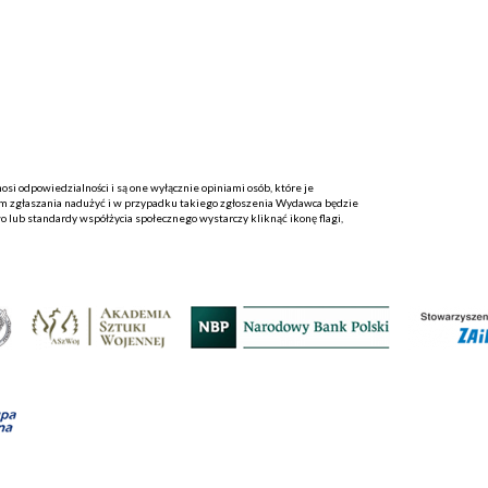
i odpowiedzialności i są one wyłącznie opiniami osób, które je
 zgłaszania nadużyć i w przypadku takiego zgłoszenia Wydawca będzie
o lub standardy współżycia społecznego wystarczy kliknąć ikonę flagi,