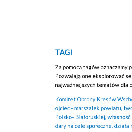
TAGI
Za pomocą tagów oznaczamy po
Pozwalają one eksplorować se
najważniejszych tematów dla d
Komitet Obrony Kresów Wscho
ojciec - marszałek powiatu,
two
Polsko- Białoruskiej,
własność 
dary na cele społeczne,
działa