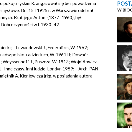
POST
 Po pokoju ryskim K. angażował się bez powodzenia
W BIO
zemysłowe. Dn. 15 I 1925 r. w Warszawie odebrał
innych. Brat jego Antoni (1877–1960), był
Dobroczynności w l. 1930–42.
niecki; – Lewandowski J., Federalizm, W. 1962; –
unków polsko-radzieckich, W. 1961 II; Dowbór-
; Weyssenhoff J., Puszcza, W. 1913; Wojniłłowicz
., Inne czasy, inni ludzie, Londyn 1959; – Arch. PAN
iętnik A. Kieniewicza (rkp. w posiadania autora