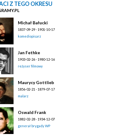
ACI Z TEGO OKRESU
GRAMY.PL
Michał Bałucki
1837-09-29 - 1901-10-17
komediopisarz
Jan Fethke
1903-02-26 - 1980-12-16
reżyser filmowy
Maurycy Gottlieb
1856-02-21 - 1879-07-17
malarz
Oswald Frank
1882-02-28 - 1934-12-07
generał brygady WP