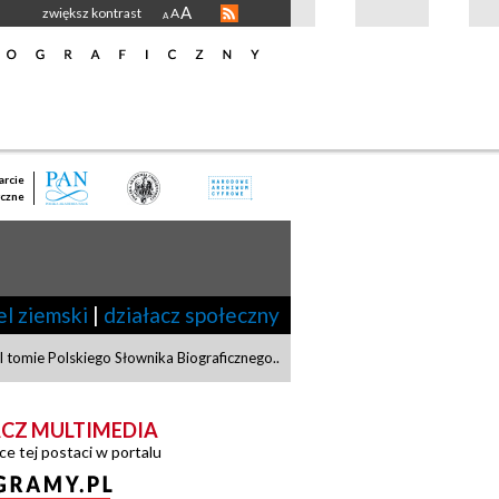
A
zwiększ kontrast
A
A
rcie
czne
el ziemski
|
działacz społeczny
 tomie Polskiego Słownika Biograficznego.
.
CZ MULTIMEDIA
ce tej postaci w portalu