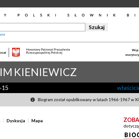
ane
Honorowy Patronat Prezydenta
Wspa
onat
Rzeczypospolitej Polskiej
merytory
IM
KIENIEWICZ
-15
właścici
Biogram został opublikowany w latach 1966-1967 w XII
ZOBA
ń
Dyskusja
Mapa
dotyczą