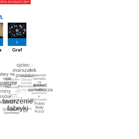
A
1
a
Graf