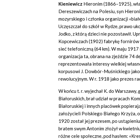
Kieniewicz
Hieronim (1866–1925), właśc
Dereszewiczach na Polesiu, syn Hieron
mozyrskiego i członka organizacji «biał
Uczęszczał do szkół w Rydze, prawo uko
Jodko, z którą dzieci nie pozostawił. U
Kopcewiczach (1902) fabrykę fornirów i 
sieć telefoniczną (64 km). W maju 1917 r
organizacja ta, obrana na zjeździe 74 
reprezentowała interesy wielkiej własno
korpusowi J. Dowbór-Muśnickiego jako 
rewolucyjnym. W r. 1918 jako prezes ra
W końcu t. r. wyjechał K. do Warszawy
Białoruskich, brał udział w pracach Ko
Białoruskiej i innych placówek popieraj
założycieli Polskiego Białego Krzyża, or
1920 został jej prezesem, po ustąpieni
bratem swym Antonim złożył w kwietniu t
różne cele społeczne, pod hasłem: «Kre