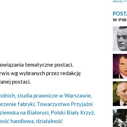
więcej
POST
W
i
PSB
wiązania tematyczne postaci.
rwis wg wybranych przez redakcję
anej postaci.
dnich,
studia prawnicze w Warszawie,
rzenie fabryki,
Towarzystwo Przyjaźni
ziemska na Białorusi,
Polski Biały Krzyż,
lność handlowa,
działalność