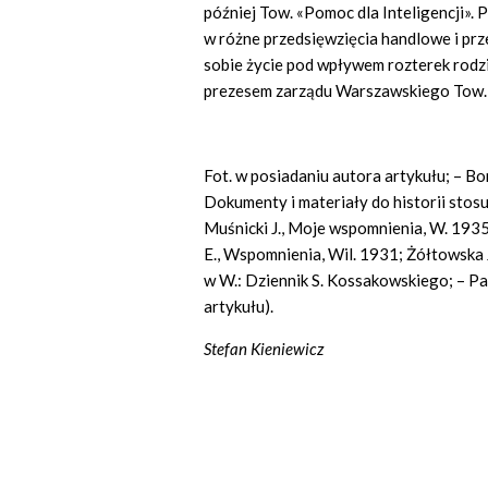
później Tow. «Pomoc dla Inteligencji».
w różne przedsięwzięcia handlowe i pr
sobie życie pod wpływem rozterek rodz
prezesem zarządu Warszawskiego Tow. 
Fot. w posiadaniu autora artykułu; – Bo
Dokumenty i materiały do historii stos
Muśnicki J., Moje wspomnienia, W. 1935
E., Wspomnienia, Wil. 1931; Żółtowska J
w W.: Dziennik S. Kossakowskiego; – Pam
artykułu).
Stefan Kieniewicz