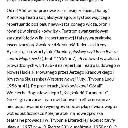
Od r. 1956 współpracował S. z miesięcznikiem „Dialog”.
Koncepcji teatru socjalistycznego, przystosowującego
repertuar do poziomu niewykształconego widza, bronił
również w okresie «odwilży». Teatrom awangardowym
zarzucał błędy w linii repertuarowej i fałszywą praktykę
inscenizacyjną. Zwalczał działalność Tadeusza i Ireny
Byrskich, m.in. w artykule
Chrońmy pluskwy czyli Irena Byrska
contra Majakowski
(„Teatr” 1956 nr 7). Przodował w atakach
prowadzonych w l. 1956–8 na repertuar Teatru Ludowego w
Nowej Hucie, kierowanego przez Jerzego Krasowskiego i
Krystynę Skuszankę (
W teatrze Nowej Huty
, „Trybuna Ludu”
1956 nr 41). Po premierach „Krakowiaków i Górali”
Wojciecha Bogusławskiego i „Księżniczki Turandot” C.
Gozziego zarzucał Teatrowi Ludowemu elitarność oraz
niedostosowanie do wymogów «obowiązku oświatowego»
wobec publiczności. Kolejne ataki na nowe zjawiska
teatralne prowadził w „Trybunie Literackiej” (
Koniec taryfy
ulgowej
, 1957 nr 4,
O „Teatrze 38” i o snobizmie
, 1958 nr 8,
O