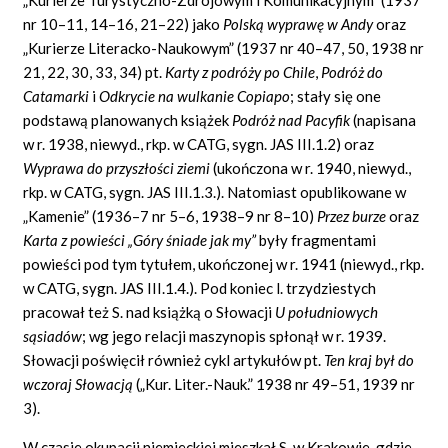
nr 10–11, 14–16, 21–22) jako
Polską wyprawę w Andy
oraz
„Kurierze Literacko-Naukowym” (1937 nr 40–47, 50, 1938 nr
21, 22, 30, 33, 34) pt.
Karty z podróży po Chile
,
Podróż do
Catamarki
i
Odkrycie na wulkanie Copiapo
; stały się one
podstawą planowanych książek
Podróż nad Pacyfik
(napisana
w r. 1938, niewyd., rkp. w CATG, sygn. JAS III.1.2) oraz
Wyprawa do przyszłości ziemi
(ukończona w r. 1940, niewyd.,
rkp. w CATG, sygn. JAS III.1.3.). Natomiast opublikowane w
„Kamenie” (1936–7 nr 5–6, 1938–9 nr 8–10)
Przez burze
oraz
Karta z powieści „Góry śniade jak my”
były fragmentami
powieści pod tym tytułem, ukończonej w r. 1941 (niewyd., rkp.
w CATG, sygn. JAS III.1.4.). Pod koniec l. trzydziestych
pracował też S. nad książką o Słowacji
U południowych
sąsiadów
; wg jego relacji maszynopis spłonął w r. 1939.
Słowacji poświęcił również cykl artykułów pt.
Ten kraj był do
wczoraj Słowacją
(„Kur. Liter.-Nauk.” 1938 nr 49–51, 1939 nr
3).
W czasie okupacji niemieckiej mieszkał S. w Krakowie, gdzie