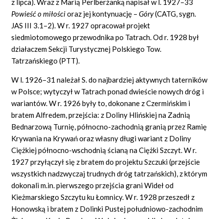
z lipca). Wraz z Marią Perlberżanką napisał w l. 1927–33
Powieść o miłości
oraz jej kontynuację –
Góry
(CATG, sygn.
JAS III 3.1–2). W r. 1927 opracował projekt
siedmiotomowego przewodnika po Tatrach. Od r. 1928 był
działaczem Sekcji Turystycznej Polskiego Tow.
Tatrzańskiego (PTT).
W l. 1926–31 należał S. do najbardziej aktywnych taterników
w Polsce; wytyczył w Tatrach ponad dwieście nowych dróg i
wariantów. W r. 1926 były to, dokonane z Czermińskim i
bratem Alfredem, przejścia: z Doliny Hlińskiej na Zadnią
Bednarzową Turnię, północno-zachodnią granią przez Ramię
Krywania na Krywań oraz własny długi wariant z Doliny
Ciężkiej północno-wschodnią ścianą na Ciężki Szczyt. W r.
1927 przyłączył się z bratem do projektu Szczuki (przejście
wszystkich nadzwyczaj trudnych dróg tatrzańskich), z którym
dokonali m.in. pierwszego przejścia grani Wideł od
Kieżmarskiego Szczytu ku Łomnicy. W r. 1928 przeszedł z
Honowską i bratem z Dolinki Pustej południowo-zachodnim