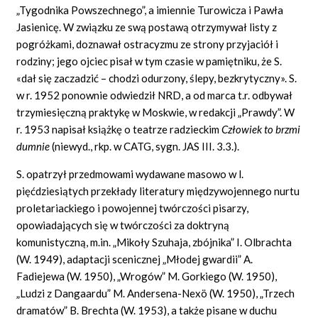
„Tygodnika Powszechnego”, a imiennie Turowicza i Pawła
Jasienicę. W związku ze swą postawą otrzymywał listy z
pogróżkami, doznawał ostracyzmu ze strony przyjaciół i
rodziny; jego ojciec pisał w tym czasie w pamiętniku, że S.
«dał się zaczadzić – chodzi odurzony, ślepy, bezkrytyczny». S.
w r. 1952 ponownie odwiedził NRD, a od marca t.r. odbywał
trzymiesięczną praktykę w Moskwie, w redakcji „Prawdy”. W
r. 1953 napisał książkę o teatrze radzieckim
Człowiek to brzmi
dumnie
(niewyd., rkp. w CATG, sygn. JAS III. 3.3.).
S. opatrzył przedmowami wydawane masowo w l.
pięćdziesiątych przekłady literatury międzywojennego nurtu
proletariackiego i powojennej twórczości pisarzy,
opowiadających się w twórczości za doktryną
komunistyczną, m.in. „Mikoły Szuhaja, zbójnika” I. Olbrachta
(W. 1949), adaptacji scenicznej „Młodej gwardii” A.
Fadiejewa (W. 1950), „Wrogów” M. Gorkiego (W. 1950),
„Ludzi z Dangaardu” M. Andersena-Nexö (W. 1950), „Trzech
dramatów” B. Brechta (W. 1953), a także pisane w duchu