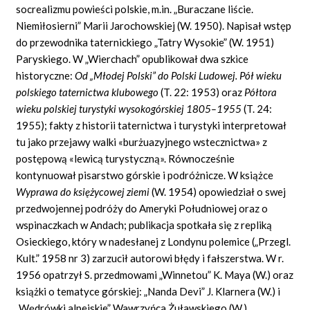
socrealizmu powieści polskie, m.in. „Buraczane liście.
Niemiłosierni” Marii Jarochowskiej (W. 1950). Napisał wstęp
do przewodnika taternickiego „Tatry Wysokie” (W. 1951)
Paryskiego. W „Wierchach” opublikował dwa szkice
historyczne:
Od „Młodej Polski” do Polski Ludowej. Pół wieku
polskiego taternictwa klubowego
(T. 22: 1953) oraz
Półtora
wieku polskiej turystyki wysokogórskiej 1805–1955
(T. 24:
1955); fakty z historii taternictwa i turystyki interpretował
tu jako przejawy walki «burżuazyjnego wstecznictwa» z
postępową «lewicą turystyczną». Równocześnie
kontynuował pisarstwo górskie i podróżnicze. W książce
Wyprawa do księżycowej ziemi
(W. 1954) opowiedział o swej
przedwojennej podróży do Ameryki Południowej oraz o
wspinaczkach w Andach; publikacja spotkała się z repliką
Osieckiego, który w nadesłanej z Londynu polemice („Przegl.
Kult.” 1958 nr 3) zarzucił autorowi błędy i fałszerstwa. W r.
1956 opatrzył S. przedmowami „Winnetou” K. Maya (W.) oraz
książki o tematyce górskiej: „Nanda Devi” J. Klarnera (W.) i
„Wędrówki alpejskie” Wawrzyńca Żuławskiego (W.).