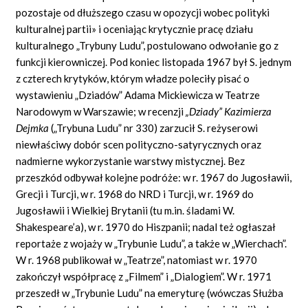
pozostaje od dłuższego czasu w opozycji wobec polityki
kulturalnej partii» i oceniając krytycznie pracę działu
kulturalnego „Trybuny Ludu”, postulowano odwołanie go z
funkcji kierowniczej. Pod koniec listopada 1967 był S. jednym
z czterech krytyków, którym władze poleciły pisać o
wystawieniu „Dziadów” Adama Mickiewicza w Teatrze
Narodowym w Warszawie; w recenzji
„Dziady” Kazimierza
Dejmka
(„Trybuna Ludu” nr 330) zarzucił S. reżyserowi
niewłaściwy dobór scen polityczno-satyrycznych oraz
nadmierne wykorzystanie warstwy mistycznej. Bez
przeszkód odbywał kolejne podróże: w r. 1967 do Jugosławii,
Grecji i Turcji, w r. 1968 do NRD i Turcji, w r. 1969 do
Jugosławii i Wielkiej Brytanii (tu m.in. śladami W.
Shakespeare’a), w r. 1970 do Hiszpanii; nadal też ogłaszał
reportaże z wojaży w „Trybunie Ludu”, a także w „Wierchach”.
W r. 1968 publikował w „Teatrze”, natomiast w r. 1970
zakończył współpracę z „Filmem” i „Dialogiem”. W r. 1971
przeszedł w „Trybunie Ludu” na emeryturę (wówczas Służba