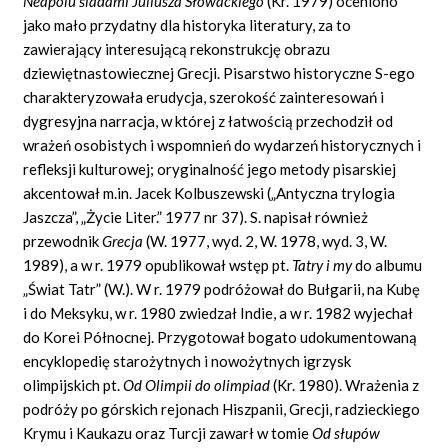
Neapolu śladami Juliusza Słowackiego
(Kr. 1979) oceniono
jako mało przydatny dla historyka literatury, za to
zawierający interesującą rekonstrukcję obrazu
dziewiętnastowiecznej Grecji. Pisarstwo historyczne S-ego
charakteryzowała erudycja, szerokość zainteresowań i
dygresyjna narracja, w której z łatwością przechodził od
wrażeń osobistych i wspomnień do wydarzeń historycznych i
refleksji kulturowej; oryginalność jego metody pisarskiej
akcentował m.in. Jacek Kolbuszewski („Antyczna trylogia
Jaszcza”, „Życie Liter.” 1977 nr 37). S. napisał również
przewodnik
Grecja
(W. 1977, wyd. 2, W. 1978, wyd. 3, W.
1989), a w r. 1979 opublikował wstęp pt.
Tatry i my
do albumu
„Świat Tatr” (W.). W r. 1979 podróżował do Bułgarii, na Kubę
i do Meksyku, w r. 1980 zwiedzał Indie, a w r. 1982 wyjechał
do Korei Północnej. Przygotował bogato udokumentowaną
encyklopedię starożytnych i nowożytnych igrzysk
olimpijskich pt.
Od Olimpii do olimpiad
(Kr. 1980). Wrażenia z
podróży po górskich rejonach Hiszpanii, Grecji, radzieckiego
Krymu i Kaukazu oraz Turcji zawarł w tomie
Od słupów