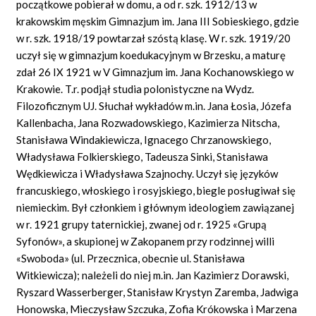
początkowe pobierał w domu, a od r. szk. 1912/13 w
krakowskim męskim Gimnazjum im. Jana III Sobieskiego, gdzie
w r. szk. 1918/19 powtarzał szóstą klasę. W r. szk. 1919/20
uczył się w gimnazjum koedukacyjnym w Brzesku, a maturę
zdał 26 IX 1921 w V Gimnazjum im. Jana Kochanowskiego w
Krakowie. T.r. podjął studia polonistyczne na Wydz.
Filozoficznym UJ. Słuchał wykładów m.in. Jana Łosia, Józefa
Kallenbacha, Jana Rozwadowskiego, Kazimierza Nitscha,
Stanisława Windakiewicza, Ignacego Chrzanowskiego,
Władysława Folkierskiego, Tadeusza Sinki, Stanisława
Wędkiewicza i Władysława Szajnochy. Uczył się języków
francuskiego, włoskiego i rosyjskiego, biegle posługiwał się
niemieckim. Był członkiem i głównym ideologiem zawiązanej
w r. 1921 grupy taternickiej, zwanej od r. 1925 «Grupą
Syfonów», a skupionej w Zakopanem przy rodzinnej willi
«Swoboda» (ul. Przecznica, obecnie ul. Stanisława
Witkiewicza); należeli do niej m.in. Jan Kazimierz Dorawski,
Ryszard Wasserberger, Stanisław Krystyn Zaremba, Jadwiga
Honowska, Mieczysław Szczuka, Zofia Krókowska i Marzena