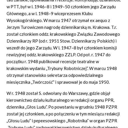
w PTT, był w l. 1946–8 i 1949–50 członkiem jego Zarządu
Głównego, a w l. 1948–9 wiceprezesem Klubu
Wysokogórskiego. W marcu 1947 otrzymał ex aequo z
Jerzym Turowiczem nagrodę dziennikarską m. Krakowa. T.r.
został członkiem oddz. krakowskiego Związku Zawodowego
Dziennikarzy RP (od r. 1951 Stow. Dziennikarzy Polskich) i
wszedł do jego Zarządu. W l. 1947–8 był członkiem komisji
rewizyjnej oddz. krakowskiego ZZLP. Od poł. r. 1947 do
początku r. 1948 publikował recenzje teatralne w
krakowskim wydaniu „Trybuny Robotniczej”. W marcu 1948
otrzymał stanowisko sekretarza odpowiedzialnego
miesięcznika „Twórczość” i sprawował je do maja 1950.
W r. 1948 został S. odwołany do Warszawy, gdzie objął
kierownictwo działu kulturalnego w redakcji organu PPR,
dziennika „Głos Ludu”. Po powstaniu w grudniu 1948 PZPR
został jej członkiem, a po połączeniu w tym miesiącu redakcji
„Głosu Ludu” i pepeesowskiego „Robotnika” w organ PZPR
„Trybunę Ludu” zachował kierownictwo działu kulturalnego