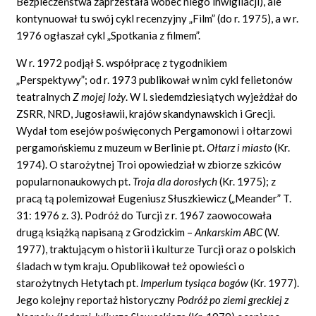
Bezpieczeństwa zaprzestała wobec niego inwigilacji), ale
kontynuował tu swój cykl recenzyjny „Film” (do r. 1975), a w r.
1976 ogłaszał cykl „Spotkania z filmem”.
W r. 1972 podjął S. współpracę z tygodnikiem
„Perspektywy”; od r. 1973 publikował w nim cykl felietonów
teatralnych
Z mojej loży
. W l. siedemdziesiątych wyjeżdżał do
ZSRR, NRD, Jugosławii, krajów skandynawskich i Grecji.
Wydał tom esejów poświęconych Pergamonowi i ołtarzowi
pergamońskiemu z muzeum w Berlinie pt.
Ołtarz i miasto
(Kr.
1974). O starożytnej Troi opowiedział w zbiorze szkiców
popularnonaukowych pt.
Troja dla dorosłych
(Kr. 1975); z
pracą tą polemizował Eugeniusz Słuszkiewicz („Meander” T.
31: 1976 z. 3). Podróż do Turcji z r. 1967 zaowocowała
drugą książką napisaną z Grodzickim –
Ankarskim ABC
(W.
1977), traktującym o historii i kulturze Turcji oraz o polskich
śladach w tym kraju. Opublikował też opowieści o
starożytnych Hetytach pt.
Imperium tysiąca bogów
(Kr. 1977).
Jego kolejny reportaż historyczny
Podróż po ziemi greckiej z