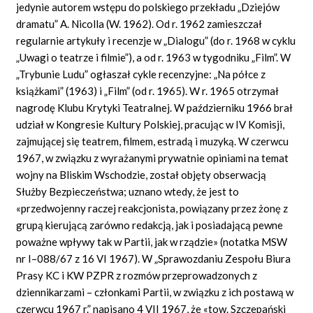
jedynie autorem wstępu do polskiego przekładu „Dziejów
dramatu” A. Nicolla (W. 1962). Od r. 1962 zamieszczał
regularnie artykuły i recenzje w „Dialogu” (do r. 1968 w cyklu
„Uwagi o teatrze i filmie”), a od r. 1963 w tygodniku „Film”. W
„Trybunie Ludu” ogłaszał cykle recenzyjne: „Na półce z
książkami” (1963) i „Film” (od r. 1965). W r. 1965 otrzymał
nagrodę Klubu Krytyki Teatralnej. W październiku 1966 brał
udział w Kongresie Kultury Polskiej, pracując w IV Komisji,
zajmującej się teatrem, filmem, estradą i muzyką. W czerwcu
1967, w związku z wyrażanymi prywatnie opiniami na temat
wojny na Bliskim Wschodzie, został objęty obserwacją
Służby Bezpieczeństwa; uznano wtedy, że jest to
«przedwojenny raczej reakcjonista, powiązany przez żonę z
grupą kierującą zarówno redakcją, jak i posiadającą pewne
poważne wpływy tak w Partii, jak w rządzie» (notatka MSW
nr I–088/67 z 16 VI 1967). W „Sprawozdaniu Zespołu Biura
Prasy KC i KW PZPR z rozmów przeprowadzonych z
dziennikarzami – członkami Partii, w związku z ich postawą w
czerwcu 1967 r.” napisano 4 VII 1967, że «tow. Szczepański