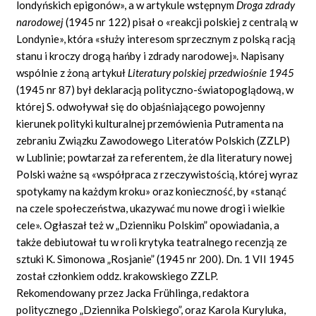
londyńskich epigonów», a w artykule wstępnym
Droga zdrady
narodowej
(1945 nr 122) pisał o «reakcji polskiej z centralą w
Londynie», która «służy interesom sprzecznym z polską racją
stanu i kroczy drogą hańby i zdrady narodowej». Napisany
wspólnie z żoną artykuł
Literatury polskiej przedwiośnie 1945
(1945 nr 87) był deklaracją polityczno-światopoglądową, w
której S. odwoływał się do objaśniającego powojenny
kierunek polityki kulturalnej przemówienia Putramenta na
zebraniu Związku Zawodowego Literatów Polskich (ZZLP)
w Lublinie; powtarzał za referentem, że dla literatury nowej
Polski ważne są «współpraca z rzeczywistością, której wyraz
spotykamy na każdym kroku» oraz konieczność, by «stanąć
na czele społeczeństwa, ukazywać mu nowe drogi i wielkie
cele». Ogłaszał też w „Dzienniku Polskim” opowiadania, a
także debiutował tu w roli krytyka teatralnego recenzją ze
sztuki K. Simonowa „Rosjanie” (1945 nr 200). Dn. 1 VII 1945
został członkiem oddz. krakowskiego ZZLP.
Rekomendowany przez Jacka Frühlinga, redaktora
politycznego „Dziennika Polskiego”, oraz Karola Kuryluka,