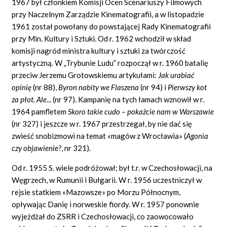
1967 był członkiem Komisji Ocen Scenariuszy Filmowych
przy Naczelnym Zarządzie Kinematografii, a w listopadzie
1961 został powołany do powstającej Rady Kinematografii
przy Min. Kultury i Sztuki. Od r. 1962 wchodził w skład
komisji nagród ministra kultury i sztuki za twórczość
artystyczną. W „Trybunie Ludu” rozpoczął w r. 1960 batalię
przeciw Jerzemu Grotowskiemu artykułami:
Jak urabiać
opinię
(nr 88),
Byron nabity we Flaszena
(nr 94) i
Pierwszy kot
za płot. Ale
... (nr 97). Kampanię na tych łamach wznowił w r.
1964 pamfletem
Skoro takie cudo – pokażcie nam w Warszawie
(nr 327) i jeszcze w r. 1967 przestrzegał, by nie dać się
zwieść snobizmowi na temat «magów z Wrocławia» (
Agonia
czy objawienie?
, nr 321).
Od r. 1955 S. wiele podróżował; był t.r. w Czechosłowacji, na
Węgrzech, w Rumunii i Bułgarii. W r. 1956 uczestniczył w
rejsie statkiem «Mazowsze» po Morzu Północnym,
opływając Danię i norweskie fiordy. W r. 1957 ponownie
wyjeżdżał do ZSRR i Czechosłowacji, co zaowocowało