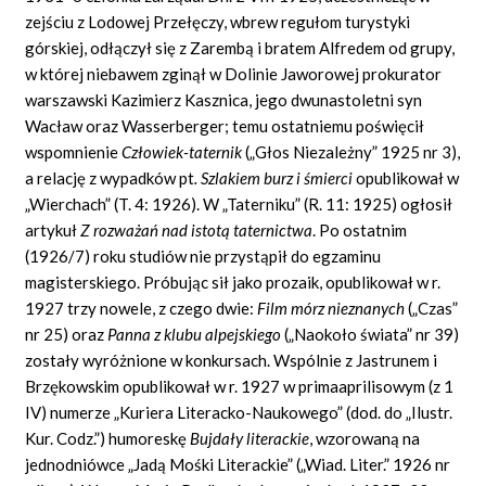
zejściu z Lodowej Przełęczy, wbrew regułom turystyki
górskiej, odłączył się z Zarembą i bratem Alfredem od grupy,
w której niebawem zginął w Dolinie Jaworowej prokurator
warszawski Kazimierz Kasznica, jego dwunastoletni syn
Wacław oraz Wasserberger; temu ostatniemu poświęcił
wspomnienie
Człowiek-taternik
(„Głos Niezależny” 1925 nr 3),
a relację z wypadków pt
. Szlakiem burz i śmierci
opublikował w
„Wierchach” (T. 4: 1926). W „Taterniku” (R. 11: 1925) ogłosił
artykuł
Z rozważań nad istotą taternictwa
. Po ostatnim
(1926/7) roku studiów nie przystąpił do egzaminu
magisterskiego. Próbując sił jako prozaik, opublikował w r.
1927 trzy nowele, z czego dwie:
Film mórz nieznanych
(„Czas”
nr 25) oraz
Panna z klubu alpejskiego
(„Naokoło świata” nr 39)
zostały wyróżnione w konkursach. Wspólnie z Jastrunem i
Brzękowskim opublikował w r. 1927 w primaaprilisowym (z 1
IV) numerze „Kuriera Literacko-Naukowego” (dod. do „Ilustr.
Kur. Codz.”) humoreskę
Bujdały literackie
, wzorowaną na
jednodniówce „Jadą Mośki Literackie” („Wiad. Liter.” 1926 nr