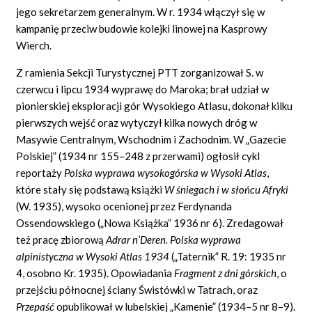
jego sekretarzem generalnym. W r. 1934 włączył się w
kampanię przeciw budowie kolejki linowej na Kasprowy
Wierch.
Z ramienia Sekcji Turystycznej PTT zorganizował S. w
czerwcu i lipcu 1934 wyprawę do Maroka; brał udział w
pionierskiej eksploracji gór Wysokiego Atlasu, dokonał kilku
pierwszych wejść oraz wytyczył kilka nowych dróg w
Masywie Centralnym, Wschodnim i Zachodnim. W „Gazecie
Polskiej” (1934 nr 155–248 z przerwami) ogłosił cykl
reportaży
Polska wyprawa wysokogórska w Wysoki Atlas
,
które stały się podstawą książki
W śniegach i w słońcu Afryki
(W. 1935), wysoko ocenionej przez Ferdynanda
Ossendowskiego („Nowa Książka” 1936 nr 6). Zredagował
też pracę zbiorową
Adrar n’Deren. Polska wyprawa
alpinistyczna w Wysoki Atlas 1934
(„Taternik” R. 19: 1935 nr
4, osobno Kr. 1935). Opowiadania
Fragment z dni górskich
, o
przejściu północnej ściany Świstówki w Tatrach, oraz
Przepaść
opublikował w lubelskiej „Kamenie” (1934–5 nr 8–9).