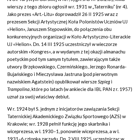
wierszy z tego zbioru ogłosił w r. 1931 w „Taterniku” (nr 4).
Jako prezes «Art.-Litu» doprowadził 26 II 1925 wraz z
prezesem Sekcji Artystycznej Koła Polonistów Uczniów UJ
«Helion», Januszem Stępowskim, do połączenia obu
konkurencyjnych organizacji w Koło Artystyczno-Literackie
UJ «Helion». Dn. 14 III 1925 uczestniczył w wieczorze
autorskim «Kongres», a w wydanym z tej okazji almanachu
poetyckim pod tym samym tytułem, zawierającym także
utwory Brzękowskiego, Czermińskiego, Jerzego Ronarda-
Bujańskiego i Mieczysława Jastruna (pod pierwotnym
nazwiskiem Agatstein) opublikował wiersze
Szpieg
i
Trampolina
, które po latach (w ankiecie dla IBL PAN z r. 1957)
uznał za swój właściwy debiut.
W r. 1924 był S. jednym z inicjatorów zawiązania Sekcji
Taternickiej Akademickiego Związku Sportowego (AZS) w
Krakowie; w r. 1928 pełnił funkcję jego skarbnika i
wiceprezesa, w l. 1930–1, ponownie wiceprezesa, a w l.
1931–6 członka zarządu. Dn. 2 VIII 1925, uczestnicząc w