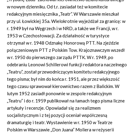
w nowym dzienniku. Od t.r. zasiadał też w komitecie
redakcyjnym miesięcznika „Teatr”. W Warszawie mieszkał
przy ul. Łowickiej 35a. Wielokrotnie wyjeżdżał za granicę: w
r. 1949 był na Węgrzech i w NRD, a także we Francji, w r.
1953 w Czechosłowacji. Za działalność w turystyce
otrzymał w r. 1948 Odznakę Honorową PTT. Na zjeździe
połączeniowym PTT z Polskim Tow. Krajoznawczym wszedł
w r. 1950 do pierwszego zarządu PTTK. W r. 1949, po
odebraniu Leonowi Schillerowi funkcji redaktora naczelnego
„Teatru”, został przewodniczącym komitetu redakcyjnego
tego pisma; był nim do końca r. 1951, ale przez większość
tego czasu sprawował kierownictwo razem z Balickim. W
lutym 1952 zasiadł ponownie w zespole redakcyjnym
„Teatru” i do r. 1959 publikował na łamach tego pisma liczne
artykuły i recenzje. Opowiadał się za realizmem
socjalistycznym i z tej pozycji oceniał współczesną
dramaturgię i teatr. Wystawienie w r. 1950 w Teatrze
Polskim w Warszawie „Don Juana” Moliera w reżyserii