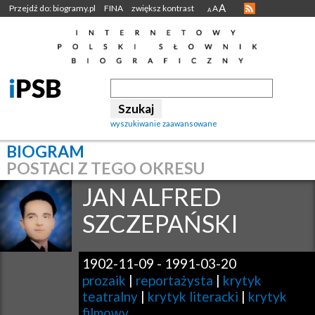
A
Przejdź do: biogramy.pl
FINA
zwiększ kontrast
A
A
wyszukiwanie zaawansowane
BIOGRAM
POSTACI Z TEGO OKRESU
JAN ALFRED
SZCZEPAŃSKI
1902-11-09
-
1991-03-20
prozaik
|
reportażysta
|
krytyk
teatralny
|
krytyk literacki
|
krytyk
filmowy