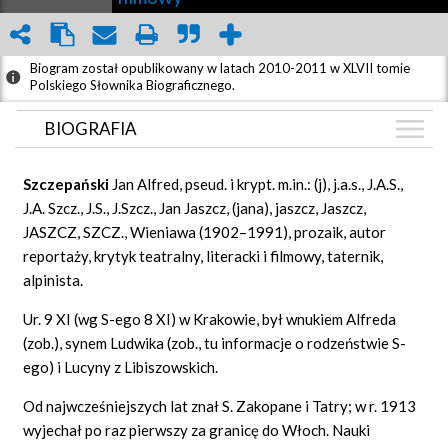
Biogram został opublikowany w latach 2010-2011 w XLVII tomie
Polskiego Słownika Biograficznego.
BIOGRAFIA
BIOGRAFIA
Szczepański
Jan Alfred, pseud. i krypt. m.in.: (j), j.a.s., J.A.S.,
ZDJĘCIA
J.A. Szcz., J.S., J.Szcz., Jan Jaszcz, (jana), jaszcz, Jaszcz,
(5)
JASZCZ, SZCZ., Wieniawa (1902–1991), prozaik, autor
GRAF POWIĄZAŃ
reportaży, krytyk teatralny, literacki i filmowy, taternik,
DYSKUSJA
alpinista.
Mapa
Ur. 9 XI (wg S-ego 8 XI) w Krakowie, był wnukiem Alfreda
(zob.), synem Ludwika (zob., tu informacje o rodzeństwie S-
ego) i Lucyny z Libiszowskich.
Od najwcześniejszych lat znał S. Zakopane i Tatry; w r. 1913
wyjechał po raz pierwszy za granicę do Włoch. Nauki