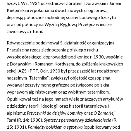
Szczyt. W r. 1931 uczestniczył z bratem, Dorawskim i Janem
Kiełpińskim w pokonaniu dwóch nowych dróg: prawą
depresją północno-zachodniej ściany Lodowego Szczytu
oraz od północy na Wyżnią Ryglową Przełęcz w murze
Jaworowych Turni.
Równocześnie podejmował S. działalność organizacyjną.
Pracując na rzecz zjednoczenia polskiego ruchu
wysokogórskiego, doprowadził pod koniec r. 1930, wspólnie
z Dorawskim i Romanem Kordysem, do zbliżenia krakowskich
sekcji AZS i PTT. Od r. 1930 był przez sześć lat redaktorem
naczelnym „Taternika”; zwiększył objętość czasopisma,
wydawał zeszyty monograficzne poświęcone polskim
wyprawom alpinistycznym oraz wybitnym taternikom.
Opublikował też na jego łamach wiele znaczących artykułów
z dziedziny teorii, ideologii oraz historii taternictwa i
alpinizmu:
Przyczynki do dziejów Łomnicy
oraz
O Zamarłej
Turni
(R. 14: 1930),
Syntezy z perspektywy dziesięciolecia
(R.
15: 1931),
Pomiędzy boiskiem a egzotyką
(opublikowany pod