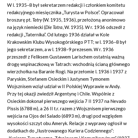
W l. 1935–8 był sekretarzem redakcji i członkiem komitetu
redakcyjnego miesięcznika „Turysta w Polsce”. Opracował
broszurę pt.
Tatry
(W. 1935, 1936), przełożoną anonimowo
na język niemiecki (
Die Tatra
, W. 1935). W r. 1936 odszedł z
redakcji „Taternika”. Od lutego 1936 działał w Kole
Krakowskim Klubu Wysokogórskiego PTT; w l. 1936–8 był
jego sekretarzem, a w l. 1938–9 prezesem. W r. 1936
przeszedł z Feliksem Gustawem Larischem ostatnią ważną
drogę wspinaczkową w Tatrach: wschodnią ścianą głównego
wierzchołka na Baranie Rogi. Na przełomie l. 1936 i 1937 z
Paryskim, Stefanem Osieckim i Justynem Tymonem
Wojsznisem wziął udział w II Polskiej Wyprawie w Andy.
Przy tej okazji zwiedził Argentynę i Chile. Wspólnie z
Osieckim dokonał pierwszego wejścia 7 II 1937 na Nevado
Pissis (6788 m), a 26 II t.r. razem z Wojsznisem pierwszego
wejścia na Ojos del Salado (6893 m), drugi pod względem
wysokości szczyt obu Ameryk. Relacje z wyprawy ogłosił w
dodatkach do „Ilustrowanego Kuriera Codziennego”:
„Kurierze Turystyczno-Zdrojowym i Komunikacyjnym” (1937