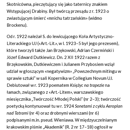
Skotnicówna, pieczętujący się jako taternicy znakiem
Wstępującej Drabiny. Był twórcą przesądu z r. 1923 o
zwiastującym śmierć «mnichu tatrzańskim» (widmo
Brockenu).
Od r. 1922 należał S. do lewicującego Koła Artystyczno-
Literackiego UJ («Art.-Lit.», w l. 1923–5 był jego prezesem),
które tworzyli także Jan Brzękowski, Adrian Czermiński i
Józef Edward Dutkiewicz. Dn. 2 XII 1922 razem z
Brzękowskim, Dutkiewiczem i Julianem Przybosiem wziął
udział w głoszącym «negatywizm» „Powszechnym mitingu w
sprawie sztuki” w sali Kopernika w Collegium Novum UJ.
Debiutował w r. 1923 poematem
Księżyc na trapezie
na
łamach, związanego z «Art.-Litem», warszawskiego
miesięcznika „Twórczość Młodej Polski” (nr 2–3); twórczość
poetycką kontynuował tu w r. 1924
Sonetami z cyklu Aeroplan
nad Tatrami
(nr 4) oraz drobnymi wierszami (nr 6)
podpisanymi m.in. pseud. Wieniawa. W międzyuczelnianym
krakowskim piśmie „Akademik” (R. 2 nr 17–18) ogłosił w