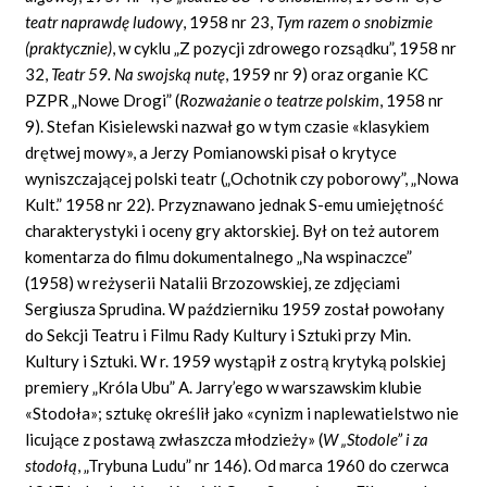
teatr naprawdę ludowy
, 1958 nr 23,
Tym razem o snobizmie
(praktycznie)
, w cyklu „Z pozycji zdrowego rozsądku”, 1958 nr
32,
Teatr 59. Na swojską nutę
, 1959 nr 9) oraz organie KC
PZPR „Nowe Drogi” (
Rozważanie o teatrze polskim
, 1958 nr
9). Stefan Kisielewski nazwał go w tym czasie «klasykiem
drętwej mowy», a Jerzy Pomianowski pisał o krytyce
wyniszczającej polski teatr („Ochotnik czy poborowy”, „Nowa
Kult.” 1958 nr 22). Przyznawano jednak S-emu umiejętność
charakterystyki i oceny gry aktorskiej. Był on też autorem
komentarza do filmu dokumentalnego „Na wspinaczce”
(1958) w reżyserii Natalii Brzozowskiej, ze zdjęciami
Sergiusza Sprudina. W październiku 1959 został powołany
do Sekcji Teatru i Filmu Rady Kultury i Sztuki przy Min.
Kultury i Sztuki. W r. 1959 wystąpił z ostrą krytyką polskiej
premiery „Króla Ubu” A. Jarry’ego w warszawskim klubie
«Stodoła»; sztukę określił jako «cynizm i naplewatielstwo nie
licujące z postawą zwłaszcza młodzieży» (
W „Stodole” i za
stodołą
, „Trybuna Ludu” nr 146). Od marca 1960 do czerwca