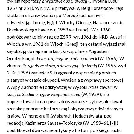
cyklem reportaży
Z wędrówek po Słowacji
(„Trybuna Ludu”
1957 nr 251). W r. 1958 przebywał w Belgii oraz odbył rejs
statkiem «Transylwania» po Morzu Śródziemnym,
odwiedzając Turcję, Egipt, Włochy i Grecję. Na zaproszenie
Brzękowskiego bawił w r. 1959 we Francji. W r. 1960
podróżował kolejny raz do ZSRR, w r. 1961 do NRD, Austrii i
Włoch, a w r. 1962 do Włoch i Grecji; ten ostatni wyjazd stał
się okazją do napisania książki wspólnie z Augustem
Grodzickim, pt.
Przez kraj bogów, słońca i oliwek
(W. 1966). W
zbiorze
Przygody ze skałą, dziewczyną i śmiercią
(W. 1956, wyd.
2, Kr. 1996) zamieścił S. fragmenty wspomnień górskich
pisanych w czasie okupacji. Wrażenia z wyprawy sportowej
w Alpy Zachodnie i odkrywczej w Wysoki Atlas zawarł w
książce
Siedem kręgów wtajemniczenia
(W. 1959); nie
poprzestawał tu na opisie zdobywania szczytów, ale dawał
szeroką panoramę historyczną i obyczajową odwiedzanych
krajów. W monografii „W skałach i lodach świata” pod
redakcją Kazimierza Saysse-Tobiczyka (W. 1959–61 I–II)
opublikował dwa ważne artykuły z historii polskiego ruchu