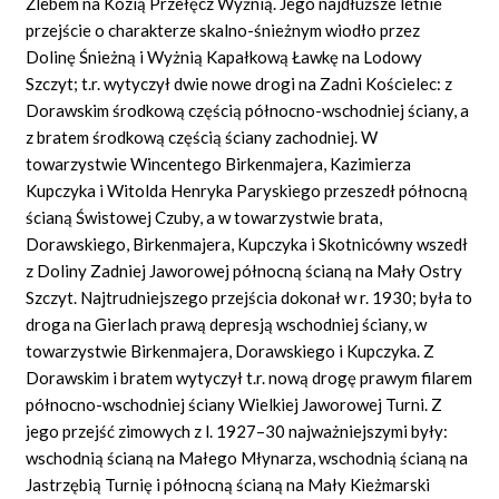
Żlebem na Kozią Przełęcz Wyżnią. Jego najdłuższe letnie
przejście o charakterze skalno-śnieżnym wiodło przez
Dolinę Śnieżną i Wyżnią Kapałkową Ławkę na Lodowy
Szczyt; t.r. wytyczył dwie nowe drogi na Zadni Kościelec: z
Dorawskim środkową częścią północno-wschodniej ściany, a
z bratem środkową częścią ściany zachodniej. W
towarzystwie Wincentego Birkenmajera, Kazimierza
Kupczyka i Witolda Henryka Paryskiego przeszedł północną
ścianą Świstowej Czuby, a w towarzystwie brata,
Dorawskiego, Birkenmajera, Kupczyka i Skotnicówny wszedł
z Doliny Zadniej Jaworowej północną ścianą na Mały Ostry
Szczyt. Najtrudniejszego przejścia dokonał w r. 1930; była to
droga na Gierlach prawą depresją wschodniej ściany, w
towarzystwie Birkenmajera, Dorawskiego i Kupczyka. Z
Dorawskim i bratem wytyczył t.r. nową drogę prawym filarem
północno-wschodniej ściany Wielkiej Jaworowej Turni. Z
jego przejść zimowych z l. 1927–30 najważniejszymi były:
wschodnią ścianą na Małego Młynarza, wschodnią ścianą na
Jastrzębią Turnię i północną ścianą na Mały Kieżmarski