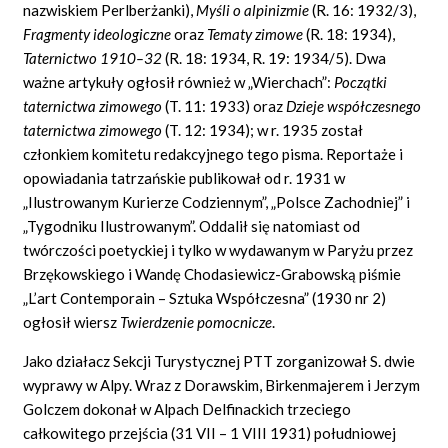
nazwiskiem Perlberżanki),
Myśli o alpinizmie
(R. 16: 1932/3),
Fragmenty ideologiczne
oraz
Tematy zimowe
(R. 18: 1934),
Taternictwo 1910–32
(R. 18: 1934, R. 19: 1934/5). Dwa
ważne artykuły ogłosił również w „Wierchach”:
Początki
taternictwa zimowego
(T. 11: 1933) oraz
Dzieje współczesnego
taternictwa zimowego
(T. 12: 1934); w r. 1935 został
członkiem komitetu redakcyjnego tego pisma. Reportaże i
opowiadania tatrzańskie publikował od r. 1931 w
„Ilustrowanym Kurierze Codziennym”, „Polsce Zachodniej” i
„Tygodniku Ilustrowanym”. Oddalił się natomiast od
twórczości poetyckiej i tylko w wydawanym w Paryżu przez
Brzękowskiego i Wandę Chodasiewicz-Grabowską piśmie
„L’art Contemporain – Sztuka Współczesna” (1930 nr 2)
ogłosił wiersz
Twierdzenie pomocnicze
.
Jako działacz Sekcji Turystycznej PTT zorganizował S. dwie
wyprawy w Alpy. Wraz z Dorawskim, Birkenmajerem i Jerzym
Golczem dokonał w Alpach Delfinackich trzeciego
całkowitego przejścia (31 VII – 1 VIII 1931) południowej