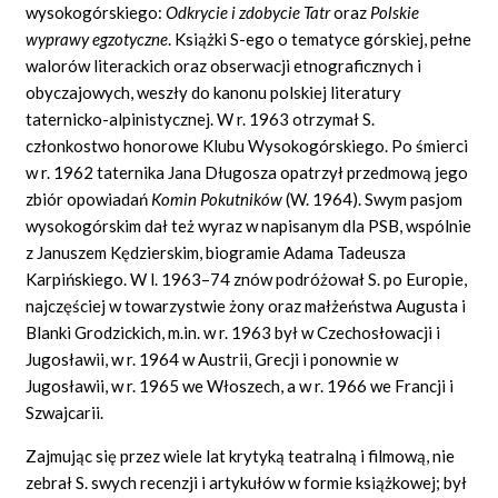
wysokogórskiego:
Odkrycie i zdobycie Tatr
oraz
Polskie
wyprawy egzotyczne
. Książki S-ego o tematyce górskiej, pełne
walorów literackich oraz obserwacji etnograficznych i
obyczajowych, weszły do kanonu polskiej literatury
taternicko-alpinistycznej. W r. 1963 otrzymał S.
członkostwo honorowe Klubu Wysokogórskiego. Po śmierci
w r. 1962 taternika Jana Długosza opatrzył przedmową jego
zbiór opowiadań
Komin Pokutników
(W. 1964). Swym pasjom
wysokogórskim dał też wyraz w napisanym dla PSB, wspólnie
z Januszem Kędzierskim, biogramie Adama Tadeusza
Karpińskiego. W l. 1963–74 znów podróżował S. po Europie,
najczęściej w towarzystwie żony oraz małżeństwa Augusta i
Blanki Grodzickich, m.in. w r. 1963 był w Czechosłowacji i
Jugosławii, w r. 1964 w Austrii, Grecji i ponownie w
Jugosławii, w r. 1965 we Włoszech, a w r. 1966 we Francji i
Szwajcarii.
Zajmując się przez wiele lat krytyką teatralną i filmową, nie
zebrał S. swych recenzji i artykułów w formie książkowej; był