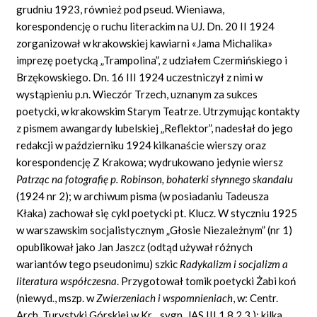
grudniu 1923, również pod pseud. Wieniawa,
korespondencję o ruchu literackim na UJ. Dn. 20 II 1924
zorganizował w krakowskiej kawiarni «Jama Michalika»
imprezę poetycką „Trampolina”, z udziałem Czermińskiego i
Brzękowskiego. Dn. 16 III 1924 uczestniczył z nimi w
wystąpieniu p.n. Wieczór Trzech, uznanym za sukces
poetycki, w krakowskim Starym Teatrze. Utrzymując kontakty
z pismem awangardy lubelskiej „Reflektor”, nadesłał do jego
redakcji w październiku 1924 kilkanaście wierszy oraz
korespondencję Z Krakowa; wydrukowano jedynie wiersz
Patrząc na fotografię p. Robinson, bohaterki słynnego skandalu
(1924 nr 2); w archiwum pisma (w posiadaniu Tadeusza
Kłaka) zachował się cykl poetycki pt. Klucz. W styczniu 1925
w warszawskim socjalistycznym „Głosie Niezależnym” (nr 1)
opublikował jako Jan Jaszcz (odtąd używał różnych
wariantów tego pseudonimu) szkic
Radykalizm i socjalizm a
literatura współczesna
. Przygotował tomik poetycki Żabi koń
(niewyd., mszp. w
Zwierzeniach i wspomnieniach
, w: Centr.
Arch. Turystyki Górskiej w Kr.
, sygn. JAS III 1.8.2.3.); kilka