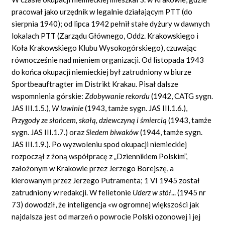
pracował jako urzędnik w legalnie działającym PTT (do
sierpnia 1940); od lipca 1942 pełnił stałe dyżury w dawnych
lokalach PTT (Zarządu Głównego, Oddz. Krakowskiego i
Koła Krakowskiego Klubu Wysokogórskiego), czuwając
równocześnie nad mieniem organizacji. Od listopada 1943
do końca okupacji niemieckiej był zatrudniony w biurze
Sportbeauftragter im Distrikt Krakau. Pisał dalsze
wspomnienia górskie:
Zdobywanie rekordu
(1942, CATG sygn.
JAS III.1.5.),
W lawinie
(1943, tamże sygn. JAS III.1.6.),
Przygody ze słońcem, skałą, dziewczyną i śmiercią
(1943, tamże
sygn. JAS III.1.7.) oraz
Siedem biwaków
(1944, tamże sygn.
JAS III.1.9.). Po wyzwoleniu spod okupacji niemieckiej
rozpoczął z żoną współpracę z „Dziennikiem Polskim”,
założonym w Krakowie przez Jerzego Borejszę, a
kierowanym przez Jerzego Putramenta; 1 VI 1945 został
zatrudniony w redakcji. W felietonie
Uderz w stół
... (1945 nr
73) dowodził, że inteligencja «w ogromnej większości jak
najdalsza jest od marzeń o powrocie Polski ozonowej i jej