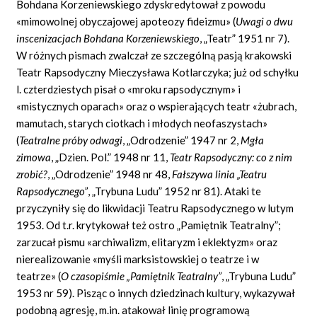
Bohdana Korzeniewskiego zdyskredytował z powodu
«mimowolnej obyczajowej apoteozy fideizmu» (
Uwagi o dwu
inscenizacjach Bohdana Korzeniewskiego
, „Teatr” 1951 nr 7).
W różnych pismach zwalczał ze szczególną pasją krakowski
Teatr Rapsodyczny Mieczysława Kotlarczyka; już od schyłku
l. czterdziestych pisał o «mroku rapsodycznym» i
«mistycznych oparach» oraz o wspierających teatr «żubrach,
mamutach, starych ciotkach i młodych neofaszystach»
(
Teatralne próby odwagi
, „Odrodzenie” 1947 nr 2,
Mgła
zimowa
, „Dzien. Pol.” 1948 nr 11,
Teatr Rapsodyczny: co z nim
zrobić?
, „Odrodzenie” 1948 nr 48,
Fałszywa linia „Teatru
Rapsodycznego”
, „Trybuna Ludu” 1952 nr 81). Ataki te
przyczyniły się do likwidacji Teatru Rapsodycznego w lutym
1953. Od t.r. krytykował też ostro „Pamiętnik Teatralny”;
zarzucał pismu «archiwalizm, elitaryzm i eklektyzm» oraz
nierealizowanie «myśli marksistowskiej o teatrze i w
teatrze» (
O czasopiśmie „Pamiętnik Teatralny”
, „Trybuna Ludu”
1953 nr 59). Pisząc o innych dziedzinach kultury, wykazywał
podobną agresję, m.in. atakował linię programową