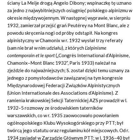
ściany La Meije drogą Angelo Dibony; wspinaczkę tę uznano
za jedno z najwybitniejszych osiągnięć polskiego alpinizmu w
okresie międzywojennym. W następnej wyprawie, w sierpniu
1932, zamierzał przejść grań Peutérey na Mont Blanc, ale z
powodu skręcenia nogi od próby odstąpił. Na kongres
alpinistyczny w Chamonix w r. 1932 wysłał trzy referaty
(sam nie brał w nim udziału), z których
L’alpinisme
contemporain et le sport
(„Congrès International d’Alpinisme,
Chamonix–Mont Blanc 1932”, Paris 1933) należał na
zjeździe do najważniejszych; S. został dzięki temu uznany za
jednego z pomysłodawców zawiązanej na tym kongresie
Międzynarodowej Federacji Związków Alpinistycznych
(Union Internationale des Associations d’Alpinisme). Z
ramienia krakowskiej Sekcji Taternickiej AZS prowadził w l.
1932–5 rozmowy ze środowiskiem taterników
warszawskich, co w r. 1935 zaowocowało powołaniem
ogólnopolskiego Klubu Wysokogórskiego przy PTT; był
twórcą jego statutu oraz regulaminu kół miejscowych. Od r.
1934 zasiadał w Zarządzie Głównym PTT; w l. 1936–40 był