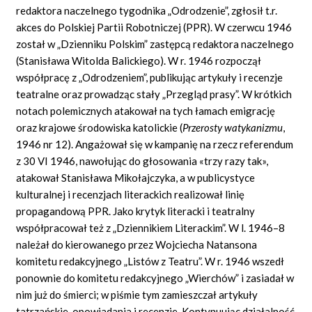
redaktora naczelnego tygodnika „Odrodzenie”, zgłosił t.r.
akces do Polskiej Partii Robotniczej (PPR). W czerwcu 1946
został w „Dzienniku Polskim” zastępcą redaktora naczelnego
(Stanisława Witolda Balickiego). W r. 1946 rozpoczął
współpracę z „Odrodzeniem”, publikując artykuły i recenzje
teatralne oraz prowadząc stały „Przegląd prasy”. W krótkich
notach polemicznych atakował na tych łamach emigrację
oraz krajowe środowiska katolickie (
Przerosty watykanizmu
,
1946 nr 12). Angażował się w kampanię na rzecz referendum
z 30 VI 1946, nawołując do głosowania «trzy razy tak»,
atakował Stanisława Mikołajczyka, a w publicystyce
kulturalnej i recenzjach literackich realizował linię
propagandową PPR. Jako krytyk literacki i teatralny
współpracował też z „Dziennikiem Literackim”. W l. 1946–8
należał do kierowanego przez Wojciecha Natansona
komitetu redakcyjnego „Listów z Teatru”. W r. 1946 wszedł
ponownie do komitetu redakcyjnego „Wierchów” i zasiadał w
nim już do śmierci; w piśmie tym zamieszczał artykuły
tatrzańskie, opowiadania i recenzje. Kontynuując działalność