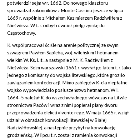
potwierdził sejm w r. 1662. Do nowego klasztoru
sprowadzał zakonników z Monte Cassino jeszcze w lipcu
1669 r. wspólnie z Michałem Kazimierzem Radziwiłłem z
Nieświeża. W t. r. odbył również pielgrzymkę do
Częstochowy.
K. współpracował ściśle na arenie politycznej ze swym
szwagrem Pawłem Sapiehą, woj. wileńskim i hetmanem
wielkim W. Ks. Lit., a następnie z M. K. Radziwiłłem z
Nieświeża. Sejm warszawski 1661 r. wysłał go latem t. r. jako
jednego z komisarzy do wojska litewskiego, które groziło
zawiązaniem konfederacji. Mimo zabiegów K-cia niepłatne
wojsko wypowiedziało posłuszeństwo hetmanom. W l.
1664–5 należał K. do wszechwładnego wówczas na Litwie
stronnictwa Paców i wraz z nimi popierał plany dworu
przeprowadzenia elekcji vivente rege. W maju 1665 r. wziął
udział w obradach konwokacji litewskiej w Białej
Radziwiłłowskiej, a następnie przybył na konwokację
grodzieńską. W lipcu t. r. został z ramienia konwokacji