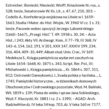
Estreicher; Boniecki; Niesiecki; Wolff, Kniaziowie lit.-rus., s.
528; tenże, Senatorowie W. Ks. Lit., s. 47, 67, 210, 303; –
Codello A., Konfederacja wojskowa na Litwie w l. 1659–
1663, Studia i Mater. do Hist. Wojsk., W. 1960 VI cz. 1 s. 31;
tenże, Pacowie wobec opozycji Jerzego Lubomirskiego
(1660–1667), „Przegl. Hist.” T. 49: 1958 s. 30, 34; – Acta
Hist., I 243; Akty Vil. Archeogr. Kom., II 77–78, III 368, IV
143–6, 154, 162, 191, V 201, XXX 147, XXXIV 199, 234,
316, 404, 409–10, 449; Album stud. Univ. Crac., IV 169;
Medeksza S., Księga pamiętnicza wydarzeń zaszłych na
Litwie 1654–1668, Kr. 1875 s. 343, Script. Rer. Pol., III;
Michałowski J., Księga pamiętnicza…, Kr. 1864 s. 307, 311,
812; Ostrowski Daneykowicz J., Svada polska y łacińska…, L.
1745; Pamiętniki historyczne… w dziennikach domowych
Obuchowiczów i Cedrowskiego pozostałe, Wyd. M. Baliński,
Wil. 1859 s. 139; Pisma do wieku i spraw Jana Sobieskiego,
Wyd. F. Kluczycki, Kr. 1881 I cz. 2 s. 1390; – AGAD: Arch.
Radziwiłłów dz. IV teka 54 kop. 703, dz. V teka 160 nr 7177,