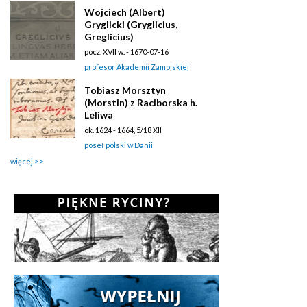
Wojciech (Albert)
Gryglicki (Gryglicius,
Greglicius)
pocz. XVII w. - 1670-07-16
profesor Akademii Zamojskiej
Tobiasz Morsztyn
(Morstin) z Raciborska h.
Leliwa
ok. 1624 - 1664, 5/18 XII
poseł polski w Danii
więcej