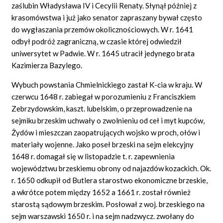
zaślubin Władysława IV i Cecylii Renaty. Słynął później z
krasomówstwa i już jako senator zapraszany bywał często
do wygłaszania przemów okolicznościowych. W r. 1641
odbył podróż zagraniczną, w czasie której odwiedził
uniwersytet w Padwie. W r. 1645 utracił jedynego brata
Kazimierza Bazylego.
Wybuch powstania Chmielnickiego zastał K-cia w kraju. W
czerwcu 1648 r. zabiegał w porozumieniu z Franciszkiem
Zebrzydowskim, kaszt. lubelskim, o przeprowadzenie na
sejmiku brzeskim uchwały o zwolnieniu od ceł i myt kupców,
Żydów i mieszczan zaopatrujących wojsko w proch, ołów i
materiały wojenne. Jako poseł brzeski na sejm elekcyjny
1648 r. domagał się w listopadzie t. r. zapewnienia
województwu brzeskiemu obrony od najazdów kozackich. Ok.
r. 1650 odkupił od Butlera starostwo ekonomiczne brzeskie,
a wkrótce potem między 1652 a 1661 r. został również
starostą sądowym brzeskim. Posłował z woj. brzeskiego na
sejm warszawski 1650 r. i na sejm nadzwycz. zwołany do