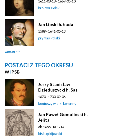
1611-08-18 - 1667-05-10
królowa Polski
Jan Lipski h. Łada
1589 - 1641-05-13
prymas Polski
więcej
POSTACI Z TEGO OKRESU
W
i
PSB
Jerzy Stanisław
Dzieduszycki h. Sas
1670 - 1730-09-06
koniuszy wielki koronny
Jan Paweł Gomoliński h.
Jelita
ok. 1655 - IX 1714
biskup kijowski