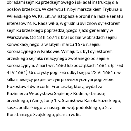
obradami sejmiku przedsejmowego i układał instrukcję dla
posłów brzeskich. W czerwcu t. r. był marszałkiem Trybunału
Wileńskiego W. Ks. Lit., w listopadzie bronił na radzie senatu
interesów M. K. Radziwiłła, w grudniu był znów dyrektorem
sejmiku brzeskiego poprzedzającego zjazd generalny w
Warszawie. Od 13 II 1674 r. brał udział w obradach sejmu
konwokacyjnego, a w lutym i marcu 1676 r. sejmu
koronacyjnego w Krakowie. W maju t. r. był dyrektorem
brzeskiego sejmiku relacyjnego zwołanego po sejmie
koronacyjnym. Zmarł w r. 1680 lub początkach 1681 r. (przed
4 IV 1681). Uroczysty pogrzeb odbył się po 22 VI 1681 r. w
kilka miesięcy po pierwszym prowizorycznym pogrzebie.
Pozostawił dwie córki: Franciszkę, którą wydał za
Kazimierza Władysława Sapiehę z Kodnia, starostę
brzeskiego, i Annę, żonę 1. v. Stanisława Karola Łużeckiego,
kaszt. podlaskiego, a następnie woj. podolskiego, a 2. v.
Konstantego Szujskiego, pisarza w. lit.