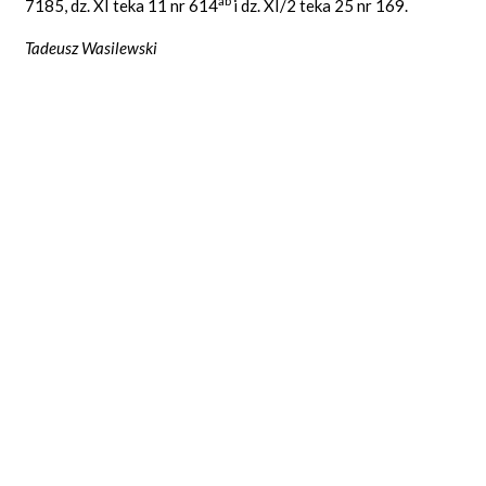
ab
7185, dz. XI teka 11 nr 614
i dz. XI/2 teka 25 nr 169.
Tadeusz Wasilewski