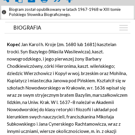
Biogram został opublikowany w latach 1967-1968 w XIII tomie
Polskiego Słownika Biograficznego.
BIOGRAFIA
BIOGRAFIA
Kopeć
Jan Karol h. Kroje (zm. 1680 lub 1681) kasztelan
GRAF POWIĄZAŃ
trocki. Syn Bazylego (Wasila Wasilewicza), kaszt.
nowogrodzkiego, i jego pierwszej żony Barbary
DYSKUSJA
Chodkiewiczówny, córki Hieronima, kaszt. wileńskiego;
Mapa
dziedzic Wierzchowicz i Kopył w woj. brzeskim oraz Mohilna,
Kupiatycz i miasteczka Janowa pod Pińskiem. Kształcił się w
szkołach Nowodworskiego w Krakowie, w r. 1636 wpisał się
wraz ze swym stryjecznym bratem Bazylim, marszałkowiczem
lidzkim, na Uniw. Krak. W l. 1637–8 należał w Akademii
Nowodworskiej do klasy retoryki i filozofii i układał pod
kierunkiem swych nauczycieli, franciszkanina Mikołaja
Subkowskiego i Jana Cynerskiego Rachtamowicza, wraz z
innymi uczniami, wiersze okolicznościowe, m. in. z okazji