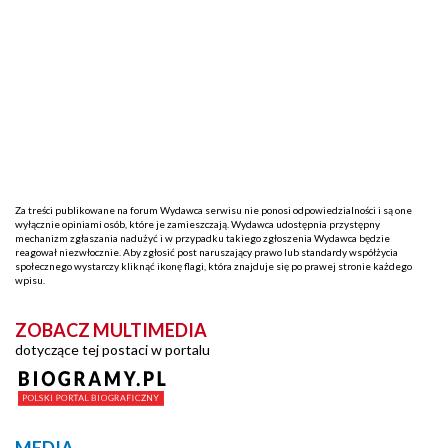
Za treści publikowane na forum Wydawca serwisu nie ponosi odpowiedzialności i są one
wyłącznie opiniami osób, które je zamieszczają. Wydawca udostępnia przystępny
mechanizm zgłaszania nadużyć i w przypadku takiego zgłoszenia Wydawca będzie
reagował niezwłocznie. Aby zgłosić post naruszający prawo lub standardy współżycia
społecznego wystarczy kliknąć ikonę flagi, która znajduje się po prawej stronie każdego
wpisu.
ZOBACZ MULTIMEDIA
dotyczące tej postaci w portalu
MEDIA