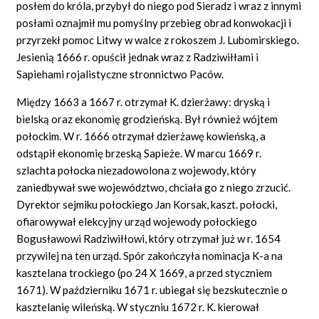
posłem do króla, przybył do niego pod Sieradz i wraz z innymi
posłami oznajmił mu pomyślny przebieg obrad konwokacji i
przyrzekł pomoc Litwy w walce z rokoszem J. Lubomirskiego.
Jesienią 1666 r. opuścił jednak wraz z Radziwiłłami i
Sapiehami rojalistyczne stronnictwo Paców.
Między 1663 a 1667 r. otrzymał K. dzierżawy: dryską i
bielską oraz ekonomię grodzieńską. Był również wójtem
połockim. W r. 1666 otrzymał dzierżawę kowieńską, a
odstąpił ekonomię brzeską Sapieże. W marcu 1669 r.
szlachta połocka niezadowolona z wojewody, który
zaniedbywał swe województwo, chciała go z niego zrzucić.
Dyrektor sejmiku połockiego Jan Korsak, kaszt. połocki,
ofiarowywał elekcyjny urząd wojewody połockiego
Bogusławowi Radziwiłłowi, który otrzymał już w r. 1654
przywilej na ten urząd. Spór zakończyła nominacja K-a na
kasztelana trockiego (po 24 X 1669, a przed styczniem
1671). W październiku 1671 r. ubiegał się bezskutecznie o
kasztelanię wileńską. W styczniu 1672 r. K. kierował