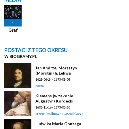
1
Graf
POSTACI Z TEGO OKRESU
W BIOGRAMY.PL
Jan Andrzej Morsztyn
(Morstin) h. Leliwa
1621-06-24 - 1693-01-08
poeta
Klemens (w zakonie
Augustyn) Kordecki
1603-11-16 - 1673-03-20
przeor Paulinów na Jasnej Górze
Ludwika Maria Gonzaga