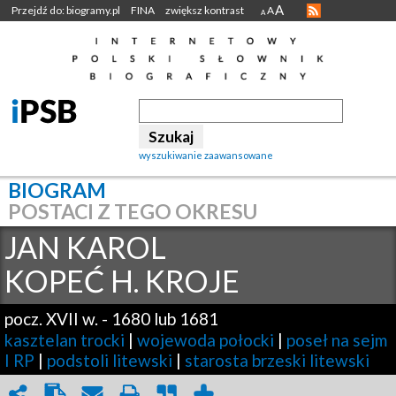
A
Przejdź do: biogramy.pl
FINA
zwiększ kontrast
A
A
wyszukiwanie zaawansowane
BIOGRAM
POSTACI Z TEGO OKRESU
JAN KAROL
KOPEĆ H. KROJE
pocz. XVII w.
-
1680 lub 1681
kasztelan trocki
|
wojewoda połocki
|
poseł na sejm
I RP
|
podstoli litewski
|
starosta brzeski litewski