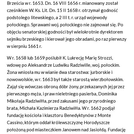
Brześcia w r. 1653. Dn. 16 VIII 1656 r. mianowany został
cześnikiem W. Ks. Lit. Dn. 15 II 1658 r. otrzymał godność
podstolego litewskiego, a 2 III t. r. urząd wojewody
połockiego. Sprawami woj. połockiego nie zajmował się. Po
objęciu senatorskiej godności był wielokrotnie dyrektorem
sejmiku brzeskiego i kierował jego obradami, po raz pierwszy
w sierpniu 1661 r.
W r. 1658 lub 1659 poślubił K. Lukrecję Marię Strozzi,
wdowę po Aleksandrze Ludwiku Radziwille, woj. połockim.
Żona wniosła mu w wianie dwa starostwa: jurborskie i
nowowolskie, w r. 1663 był także starostą wierzbołowskim.
Zajął się wówczas obroną dóbr żony, przekazanych jej przez
pierwszego męża, i praw nieletniego pasierba, Dominika
Mikołaja Radziwiłła, przed zakusami jego przyrodniego
brata, Michała Kazimierza Radziwiłła. W r. 1662 podjął
fundację kościoła i klasztoru Benedyktynów z Monte
Cassino, którym oddał królewszczyznę Horodyszcze
położoną pod miasteczkiem Janowem nad Jasiołdą. Fundację