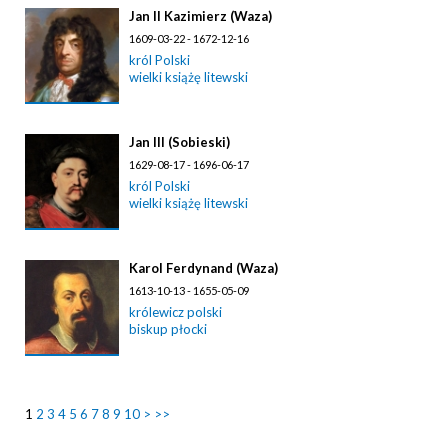
Jan II Kazimierz (Waza)
1609-03-22 - 1672-12-16
król Polski
wielki książę litewski
Jan III (Sobieski)
1629-08-17 - 1696-06-17
król Polski
wielki książę litewski
Karol Ferdynand (Waza)
1613-10-13 - 1655-05-09
królewicz polski
biskup płocki
1
2
3
4
5
6
7
8
9
10
>
>>