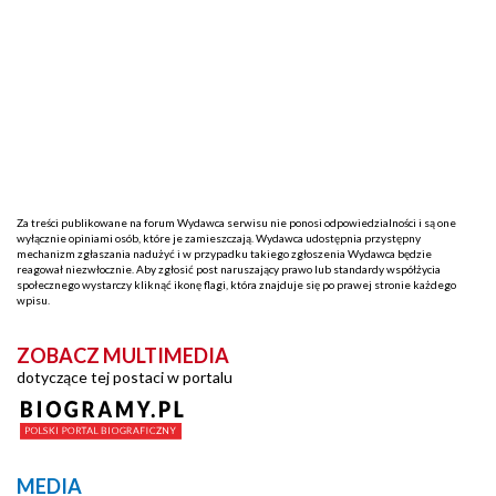
Za treści publikowane na forum Wydawca serwisu nie ponosi odpowiedzialności i są one
wyłącznie opiniami osób, które je zamieszczają. Wydawca udostępnia przystępny
mechanizm zgłaszania nadużyć i w przypadku takiego zgłoszenia Wydawca będzie
reagował niezwłocznie. Aby zgłosić post naruszający prawo lub standardy współżycia
społecznego wystarczy kliknąć ikonę flagi, która znajduje się po prawej stronie każdego
wpisu.
ZOBACZ MULTIMEDIA
dotyczące tej postaci w portalu
MEDIA