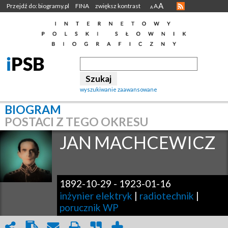
A
Przejdź do: biogramy.pl
FINA
zwiększ kontrast
A
A
wyszukiwanie zaawansowane
BIOGRAM
POSTACI Z TEGO OKRESU
JAN
MACHCEWICZ
1892-10-29
-
1923-01-16
inżynier elektryk
|
radiotechnik
|
porucznik WP