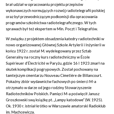
brał udział w opracowaniu projektu przepisów
wykonawczych normujących rozwój radiotelegrafii polskiej
oraz był przewodniczącym podkomisji dla opracowania
programów szkolnictwa radiotelegraficznego. W tych
sprawach był też ekspertem w Min. Poczt i Telegrafów.
W związku z projektem obsadzenia katedry radiotechniki w
nowo organizowanej Głównej Szkole Artylerii i Inżynierii w
końcu 1922 r. został M. wydelegowany przez Sztab
Generalny na roczny kurs radiotechniczny w École
Supérieuer d’Électricité w Paryżu, gdzie 16 I 1923 zmarł na
skutek komplikacji pogrypowych. Został pochowany na
tamtejszym cmentarzu Nouveau Cimetière de Billancourt.
Pokaźny zbiór wydawnictw fachowych po śmierci M-a
otrzymało w darze od jego rodziny Stowarzyszenie
Radiotechników Polskich. Pamięci M-a poświęcił Janusz
Groszkowski swą książkę pt. „Lampy katodowe” (W. 1925).
Ok. 1930 r. istniał krótko w Warszawie amatorski Radioklub
im. Machcewicza.