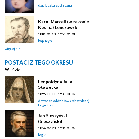
działaczka społeczna
Karol Marceli (w zakonie
Kosma) Lenczowski
1881-01-18 - 1959-06-01
kapucyn
więcej
POSTACI Z TEGO OKRESU
W
i
PSB
Leopoldyna Julia
Stawecka
1896-11-11 - 1933-01-07
dowódca oddziałów Ochotniczej
Legii Kobiet
Jan Sleszyński
(Śleszyński)
1854-07-23 - 1931-03-09
logik