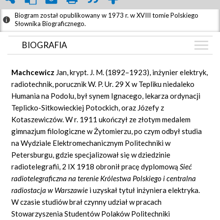
Biogram został opublikowany w 1973 r. w XVIII tomie Polskiego
Słownika Biograficznego.
BIOGRAFIA
BIOGRAFIA
Machcewicz
Jan, krypt. J. M. (1892–1923), inżynier elektryk,
GRAF POWIĄZAŃ
radiotechnik, porucznik W. P. Ur. 29 X w Tepliku niedaleko
Humania na Podolu, był synem Ignacego, lekarza ordynacji
DYSKUSJA
Teplicko-Sitkowieckiej Potockich, oraz Józefy z
Mapa
Kotaszewiczów. W r. 1911 ukończył ze złotym medalem
gimnazjum filologiczne w Żytomierzu, po czym odbył studia
na Wydziale Elektromechanicznym Politechniki w
Petersburgu, gdzie specjalizował się w dziedzinie
radiotelegrafii, 2 IX 1918 obronił pracę dyplomową
Sieć
radiotelegraficzna na terenie Królestwa Polskiego i centralna
radiostacja w Warszawie
i uzyskał tytuł inżyniera elektryka.
W czasie studiów brał czynny udział w pracach
Stowarzyszenia Studentów Polaków Politechniki