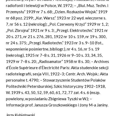
radiofonii i telewizji w Polsce, W. 1972; – „Biul. Muz. Techn. i
Przemysłu” 1939 nr 7 s. 68; „Dzien. Rozkazów Wojsk.” 1919
nr 68 poz. 2199; „Kur. Warsz.” 1923 nr 22 wyd. wieczorne s.
7, nr 56 s. 12 (nekrolog); „Pol. Czerwony Krzyż” 1929 nr 1, 2;
„Pol. Zbrojna” 1921 nr 9 s. 3; „Przegl. Elektrotechn.” 1921 nr
20 s. 271, nr 21 s. 276, 281, 1922 nr 10 s. 159, nr 19 s. 300,
nr 24 s. 375; „Przegl. Radiotechn.” 1923 nr 3 s. 9–10 (fot.,
wspomnienie pośmiertne, bibliogr.), nr 4 s. 16, nr 5 s. 19
(nekrolog), 1925 nr 7–8 s. 31, 1926 nr 9–10 s. 33, 34, 35,
1929 nr 7–8 s. 20; „Radioamator” 1958 nr 8 s. 30; – Archives
d’École Supérieure d’Électricité Paris: Akta studenckie sekcji
radiotelegrafii, sesja VIII, 1922–3; Centr. Arch. Wojsk.: Akta
personalne t. 4790; – Stowarzyszenie Studentów Polaków
Politechniki Petersburskiej. Szkic historyczny 1902–1918,
W. 1939 s. 43, 50, 52, 59, 60, 61, 72, 77 zał. 4 s. 6 (mszp.
powielony, w posiadaniu Zbigniewa Tyszki w W.); –
Informacje prof. Janusza Groszkowskiego i żony M-a Janiny.
Jerzy Kubiatowski