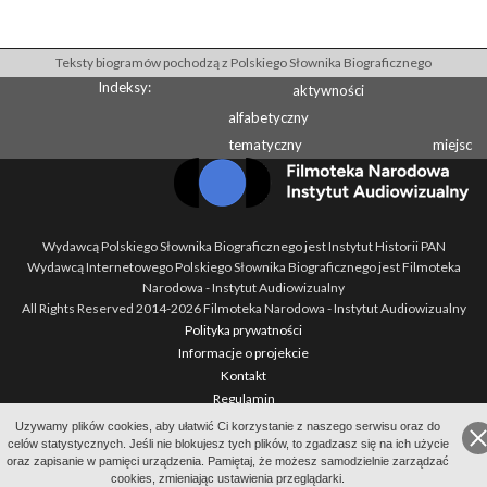
Teksty biogramów pochodzą z Polskiego Słownika Biograficznego
Indeksy:
aktywności
alfabetyczny
tematyczny
miejsc
Wydawcą Polskiego Słownika Biograficznego jest Instytut Historii PAN
Wydawcą Internetowego Polskiego Słownika Biograficznego jest Filmoteka
Narodowa - Instytut Audiowizualny
All Rights Reserved 2014-
2026
Filmoteka Narodowa - Instytut Audiowizualny
Polityka prywatności
Informacje o projekcie
Kontakt
Regulamin
Mapa strony
Uzywamy plików cookies, aby ułatwić Ci korzystanie z naszego serwisu oraz do
BIP
celów statystycznych. Jeśli nie blokujesz tych plików, to zgadzasz się na ich użycie
oraz zapisanie w pamięci urządzenia. Pamiętaj, że możesz samodzielnie zarządzać
Wersja: 1.2.0
cookies, zmieniając ustawienia przeglądarki.