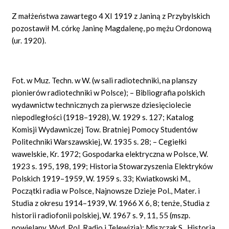
Z małżeństwa zawartego 4 XI 1919 z Janiną z Przybylskich
pozostawił M. córkę Janinę Magdalenę, po mężu Ordonową
(ur. 1920).
Fot. w Muz. Techn. w W. (w sali radiotechniki, na planszy
pionierów radiotechniki w Polsce); – Bibliografia polskich
wydawnictw technicznych za pierwsze dziesięciolecie
niepodległości (1918–1928), W. 1929 s. 127; Katalog
Komisji Wydawniczej Tow. Bratniej Pomocy Studentów
Politechniki Warszawskiej, W. 1935 s. 28; – Cegiełki
wawelskie, Kr. 1972; Gospodarka elektryczna w Polsce, W.
1923 s. 195, 198, 199; Historia Stowarzyszenia Elektryków
Polskich 1919–1959, W. 1959 s. 33; Kwiatkowski M.,
Początki radia w Polsce, Najnowsze Dzieje Pol., Mater. i
Studia z okresu 1914–1939, W. 1966 X 6, 8; tenże, Studia z
historii radiofonii polskiej, W. 1967 s. 9, 11, 55 (mszp.
powielany, Wyd. Pol. Radio i Telewizja); Miszczak S., Historia