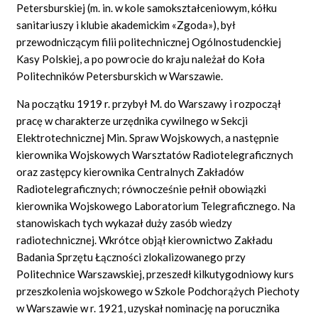
Petersburskiej (m. in. w kole samokształceniowym, kółku
sanitariuszy i klubie akademickim «Zgoda»), był
przewodniczącym filii politechnicznej Ogólnostudenckiej
Kasy Polskiej, a po powrocie do kraju należał do Koła
Politechników Petersburskich w Warszawie.
Na początku 1919 r. przybył M. do Warszawy i rozpoczął
pracę w charakterze urzędnika cywilnego w Sekcji
Elektrotechnicznej Min. Spraw Wojskowych, a następnie
kierownika Wojskowych Warsztatów Radiotelegraficznych
oraz zastępcy kierownika Centralnych Zakładów
Radiotelegraficznych; równocześnie pełnił obowiązki
kierownika Wojskowego Laboratorium Telegraficznego. Na
stanowiskach tych wykazał duży zasób wiedzy
radiotechnicznej. Wkrótce objął kierownictwo Zakładu
Badania Sprzętu Łączności zlokalizowanego przy
Politechnice Warszawskiej, przeszedł kilkutygodniowy kurs
przeszkolenia wojskowego w Szkole Podchorążych Piechoty
w Warszawie w r. 1921, uzyskał nominację na porucznika