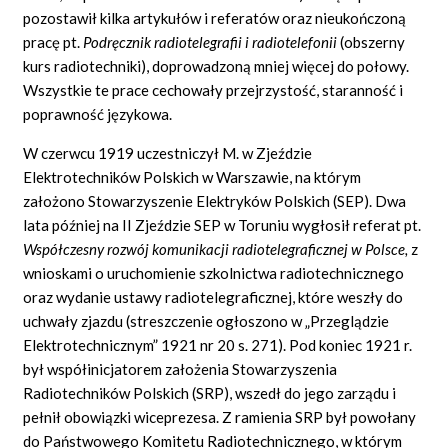
pozostawił kilka artykułów i referatów oraz nieukończoną
pracę pt.
Podręcznik radiotelegrafii i radiotelefonii
(obszerny
kurs radiotechniki), doprowadzoną mniej więcej do połowy.
Wszystkie te prace cechowały przejrzystość, staranność i
poprawność językowa.
W czerwcu 1919 uczestniczył M. w Zjeździe
Elektrotechników Polskich w Warszawie, na którym
założono Stowarzyszenie Elektryków Polskich (SEP). Dwa
lata później na II Zjeździe SEP w Toruniu wygłosił referat pt.
Współczesny rozwój komunikacji radiotelegraficznej w Polsce,
z
wnioskami o uruchomienie szkolnictwa radiotechnicznego
oraz wydanie ustawy radiotelegraficznej, które weszły do
uchwały zjazdu (streszczenie ogłoszono w „Przeglądzie
Elektrotechnicznym” 1921 nr 20 s. 271). Pod koniec 1921 r.
był współinicjatorem założenia Stowarzyszenia
Radiotechników Polskich (SRP), wszedł do jego zarządu i
pełnił obowiązki wiceprezesa. Z ramienia SRP był powołany
do Państwowego Komitetu Radiotechnicznego, w którym