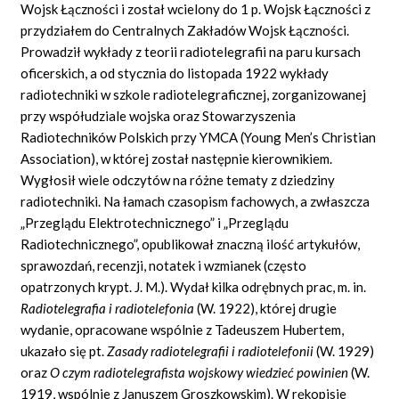
Wojsk Łączności i został wcielony do 1 p. Wojsk Łączności z
przydziałem do Centralnych Zakładów Wojsk Łączności.
Prowadził wykłady z teorii radiotelegrafii na paru kursach
oficerskich, a od stycznia do listopada 1922 wykłady
radiotechniki w szkole radiotelegraficznej, zorganizowanej
przy współudziale wojska oraz Stowarzyszenia
Radiotechników Polskich przy YMCA (Young Men’s Christian
Association), w której został następnie kierownikiem.
Wygłosił wiele odczytów na różne tematy z dziedziny
radiotechniki. Na łamach czasopism fachowych, a zwłaszcza
„Przeglądu Elektrotechnicznego” i „Przeglądu
Radiotechnicznego”, opublikował znaczną ilość artykułów,
sprawozdań, recenzji, notatek i wzmianek (często
opatrzonych krypt. J. M.). Wydał kilka odrębnych prac, m. in.
Radiotelegrafia i radiotelefonia
(W. 1922), której drugie
wydanie, opracowane wspólnie z Tadeuszem Hubertem,
ukazało się pt.
Zasady radiotelegrafii i radiotelefonii
(W. 1929)
oraz
O
czym radiotelegrafista wojskowy wiedzieć powinien
(W.
1919, wspólnie z Januszem Groszkowskim). W rękopisie