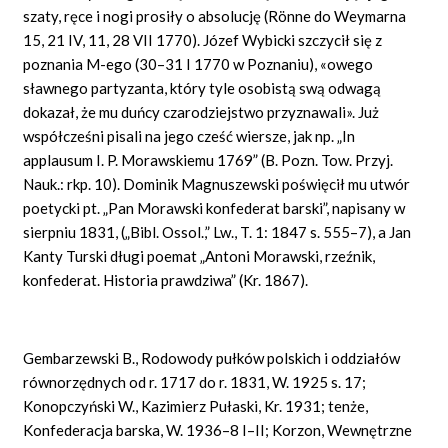
szaty, ręce i nogi prosiły o absolucję (Rönne do Weymarna
15, 21 IV, 11, 28 VII 1770). Józef Wybicki szczycił się z
poznania M-ego (30–31 I 1770 w Poznaniu), «owego
sławnego partyzanta, który tyle osobistą swą odwagą
dokazał, że mu duńcy czarodziejstwo przyznawali». Już
współcześni pisali na jego cześć wiersze, jak np. „In
applausum I. P. Morawskiemu 1769” (B. Pozn. Tow. Przyj.
Nauk.: rkp. 10). Dominik Magnuszewski poświęcił mu utwór
poetycki pt. „Pan Morawski konfederat barski”, napisany w
sierpniu 1831, („Bibl. Ossol.,” Lw., T. 1: 1847 s. 555–7), a Jan
Kanty Turski długi poemat „Antoni Morawski, rzeźnik,
konfederat. Historia prawdziwa” (Kr. 1867).
Gembarzewski B., Rodowody pułków polskich i oddziałów
równorzędnych od r. 1717 do r. 1831, W. 1925 s. 17;
Konopczyński W., Kazimierz Pułaski, Kr. 1931; tenże,
Konfederacja barska, W. 1936–8 I–II; Korzon, Wewnętrzne