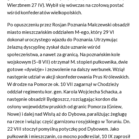
Wierzbnem 27 IV). Wybił się wówczas na czołową postać
wśród konfederatów wielkopolskich.
Po opuszczeniu przez Rosjan Poznania Malczewski obsadził
miasto mieszczańskim oddziałem M-ego, który 29 VI
dokonał uroczystego wjazdu do Poznania. Utrzymując
żelazną dyscyplinę zyskał duże uznanie wśród
społeczeństwa, a nawet za granicą. Na poznańskim kole
wojskowym (5–8 VII) otrzymał M. stopień pułkownika, dwie
gotowe «dywizje» i zezwolenie na dalszy werbunek. Wziął
następnie udział w akcji skonfederowania Prus Królewskich.
W drodze na Pomorze ok. 10 VII zagarnął w Chodzieży
oddział regimentu kor. gen. Karola Wojciecha Schacka, a
następnie obsadził Bydgoszcz, rozciągając kordon dla
osłony województw pruskich od granic Pomorza (Gniew,
Nowe) i dalej nad Wisłą aż do Dybowa, paraliżując żeglugę
na rzece i wiążąc część garnizonu rosyjskiego w Toruniu. Dn.
22 VIII stoczył pomyślną potyczkę pod Dybowem. Jako
pułkownik i mieszczanin, co mocno podkreślał, 10 IX zaprosił