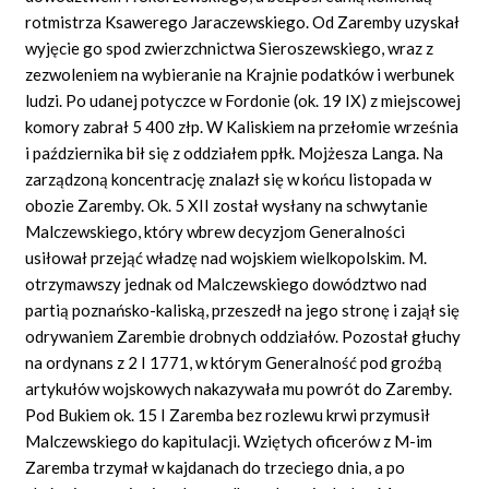
rotmistrza Ksawerego Jaraczewskiego. Od Zaremby uzyskał
wyjęcie go spod zwierzchnictwa Sieroszewskiego, wraz z
zezwoleniem na wybieranie na Krajnie podatków i werbunek
ludzi. Po udanej potyczce w Fordonie (ok. 19 IX) z miejscowej
komory zabrał 5 400 złp. W Kaliskiem na przełomie września
i października bił się z oddziałem ppłk. Mojżesza Langa. Na
zarządzoną koncentrację znalazł się w końcu listopada w
obozie Zaremby. Ok. 5 XII został wysłany na schwytanie
Malczewskiego, który wbrew decyzjom Generalności
usiłował przejąć władzę nad wojskiem wielkopolskim. M.
otrzymawszy jednak od Malczewskiego dowództwo nad
partią poznańsko-kaliską, przeszedł na jego stronę i zajął się
odrywaniem Zarembie drobnych oddziałów. Pozostał głuchy
na ordynans z 2 I 1771, w którym Generalność pod groźbą
artykułów wojskowych nakazywała mu powrót do Zaremby.
Pod Bukiem ok. 15 I Zaremba bez rozlewu krwi przymusił
Malczewskiego do kapitulacji. Wziętych oficerów z M-im
Zaremba trzymał w kajdanach do trzeciego dnia, a po