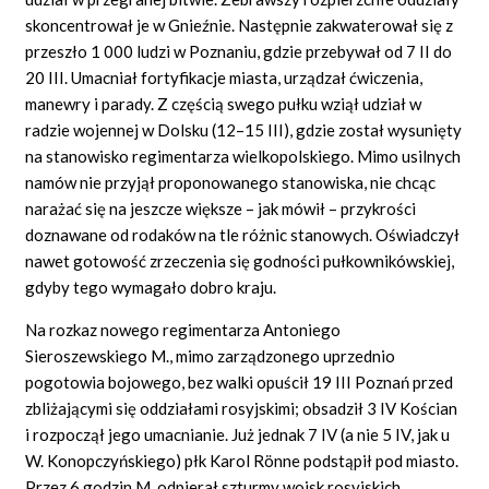
skoncentrował je w Gnieźnie. Następnie zakwaterował się z
przeszło 1 000 ludzi w Poznaniu, gdzie przebywał od 7 II do
20 III. Umacniał fortyfikacje miasta, urządzał ćwiczenia,
manewry i parady. Z częścią swego pułku wziął udział w
radzie wojennej w Dolsku (12–15 III), gdzie został wysunięty
na stanowisko regimentarza wielkopolskiego. Mimo usilnych
namów nie przyjął proponowanego stanowiska, nie chcąc
narażać się na jeszcze większe – jak mówił – przykrości
doznawane od rodaków na tle różnic stanowych. Oświadczył
nawet gotowość zrzeczenia się godności pułkownikówskiej,
gdyby tego wymagało dobro kraju.
Na rozkaz nowego regimentarza Antoniego
Sieroszewskiego M., mimo zarządzonego uprzednio
pogotowia bojowego, bez walki opuścił 19 III Poznań przed
zbliżającymi się oddziałami rosyjskimi; obsadził 3 IV Kościan
i rozpoczął jego umacnianie. Już jednak 7 IV (a nie 5 IV, jak u
W. Konopczyńskiego) płk Karol Rönne podstąpił pod miasto.
Przez 6 godzin M. odpierał szturmy wojsk rosyjskich,