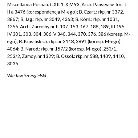
Miscellanea Posnan. t. XII 1, XIV 93; Arch. Państw. w Tor.: t.
II a 3476 (korespondencja M-ego); B. Czart.: rkp. nr 3372,
3867; B. Jag.: rkp. nr 3049, 4363; B. Kórn.: rkp. nr 1031,
1355, Arch. Zaremby nr II 107, 153, 167, 188, 189, III 195,
IV 301, 303, 304, 306, V 340, 344, 370, 376, 386 (koresp. M-
ego); B. Krasińskich: rkp. nr 3118, 3891 (koresp. M-ego),
4064; B. Narod.: rkp. nr 157/2 (koresp. M-ego), 253/1,
253/2, Zamoy. nr 1329; B. Ossol.: rkp. nr 588, 1409, 1410,
3035.
Wacław Szczygielski