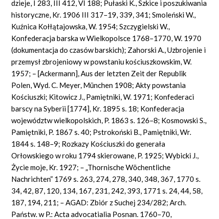
dzieje, I 283, III 412, VI 188; Pułaski K., Szkice i poszukiwania
historyczne, Kr. 1906 III 317–19, 339, 341; Smoleński W.,
Kuźnica Kołłątajowska, W. 1954; Szczygielski W.,
Konfederacja barska w Wielkopolsce 1768–1770, W. 1970
(dokumentacja do czasów barskich); Zahorski A., Uzbrojenie i
przemysł zbrojeniowy w powstaniu kościuszkowskim, W.
1957; – [Ackermann], Aus der letzten Zeit der Republik
Polen, Wyd. C. Meyer, München 1908; Akty powstania
Kościuszki; Kitowicz J., Pamiętniki, W. 1971; Konfederaci
barscy na Syberii [1774], Kr. 1895 s. 18; Konfederacja
województw wielkopolskich, P. 1863 s. 126–8; Kosmowski S.,
Pamiętniki, P. 1867 s. 40; Pstrokoński B., Pamiętniki, Wr.
1844 s. 148–9; Rozkazy Kościuszki do generała
Orłowskiego w roku 1794 skierowane, P. 1925; Wybicki J.,
Życie moje, Kr. 1927; – „Thornische Wöchentliche
Nachrichten” 1769 s. 263, 274, 278, 340, 348, 367, 1770 s.
34, 42, 87, 120, 134, 167, 231, 242, 393, 1771 s. 24, 44, 58,
187, 194, 211; – AGAD: Zbiór z Suchej 234/282; Arch.
Państw. w P.: Acta advocatialia Posnan. 1760–70,