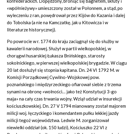
konfederackich. Dopędzony, broniąc się bagnetem, skłuty i
«wpółnieżywy» umieszczony został w Połonnem, a stąd, po
wyleczeniu z ran, powędrował przez Kijów do Kazania i dalej
do Tobolska (a nie na Kamczatkę, jak u Kitowicza i w
literaturze historycznej).
Po powrocie w r. 1774 do kraju zaciągnął się do służby w
kawalerii narodowej. Służył w partii wielkopolskiej, w
chorągwi husarskiej Łukasza Bnińskiego, starosty
sokolnickiego, w pierwszej wielkopolskiej brygadzie. W ciągu
20 lat dosłużył się stopnia kapitana. Dn. 24 VI 1792 M. w
Komisji Porządkowej Cywilno-Wojskowej pow.
poznańskiego i międzyrzeckiego ofiarował siebie z trzema
synami na obronę «wolności… jako też Konstytucji 3-go
maja» na cały czas trwania wojny. Wziął udział w insurekcji
kościuszkowskiej. Dn. 27 V 1794 mianowany został majorem
milicji woj. łęczyckiego i komendantem pułku lekkiej jazdy
milicji tegoż województwa. Ledwie M. zorganizował
niewielki oddział (ok. 150 ludzi), Kościuszko 22 VI z