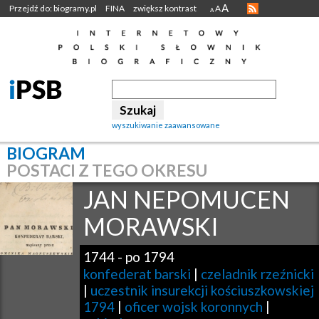
A
Przejdź do: biogramy.pl
FINA
zwiększ kontrast
A
A
wyszukiwanie zaawansowane
BIOGRAM
POSTACI Z TEGO OKRESU
JAN NEPOMUCEN
MORAWSKI
1744
-
po 1794
konfederat barski
|
czeladnik rzeźnicki
|
uczestnik insurekcji kościuszkowskiej
1794
|
oficer wojsk koronnych
|