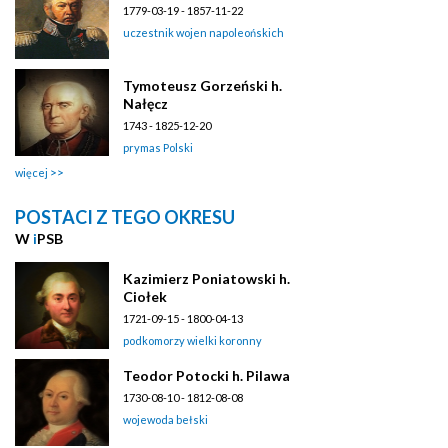
1779-03-19 - 1857-11-22
uczestnik wojen napoleońskich
Tymoteusz Gorzeński h.
Nałęcz
1743 - 1825-12-20
prymas Polski
więcej
POSTACI Z TEGO OKRESU
W
i
PSB
Kazimierz Poniatowski h.
Ciołek
1721-09-15 - 1800-04-13
podkomorzy wielki koronny
Teodor Potocki h. Pilawa
1730-08-10 - 1812-08-08
wojewoda bełski