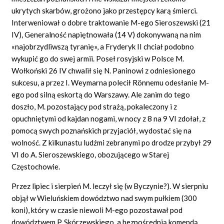
ukrytych skarbów, grożono jako przestępcy karą śmierci.
Interweniował o dobre traktowanie M-ego Sieroszewski (21
IV), Generalność napiętnowała (14 V) dokonywaną na nim
«najobrzydliwszą tyranię», a Fryderyk II chciał podobno
wykupić go do swej armii. Poseł rosyjski w Polsce M.
Wołkoński 26 IV chwalił się N. Paninowi z odniesionego
sukcesu, a przez I. Weymarna polecił Rönnemu odesłanie M-
ego pod silną eskortą do Warszawy. Ale zanim do tego
doszło, M. pozostający pod strażą, pokaleczony i z
opuchniętymi od kajdan nogami, w nocy z 8 na 9 VI zdołał, z
pomocą swych poznańskich przyjaciół, wydostać się na
wolność. Z kilkunastu ludźmi zebranymi po drodze przybył 29
VI do A. Sieroszewskiego, obozującego w Starej
Częstochowie.
Przez lipiec i sierpień M. leczył się (w Byczynie?). W sierpniu
objął w Wieluńskiem dowództwo nad swym pułkiem (300
koni), który w czasie niewoli M-ego pozostawał pod
dowództwem P. Skórzewskiego, a bezpośrednią komendą