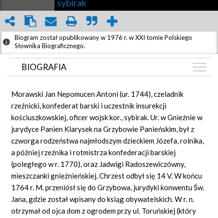
sybirak
Biogram został opublikowany w 1976 r. w XXI tomie Polskiego
Słownika Biograficznego.
BIOGRAFIA
BIOGRAFIA
Morawski Jan Nepomucen Antoni (ur. 1744), czeladnik
ARTYKUŁY
rzeźnicki, konfederat barski i uczestnik insurekcji
(2)
kościuszkowskiej, oficer wojsk kor., sybirak. Ur. w Gnieźnie w
GRAF POWIĄZAŃ
jurydyce Panien Klarysek na Grzybowie Panieńskim, był z
DYSKUSJA
czworga rodzeństwa najmłodszym dzieckiem Józefa, rolnika,
Mapa
a później rzeźnika i rotmistrza konfederacji barskiej
(poległego w r. 1770), oraz Jadwigi Radoszewiczówny,
mieszczanki gnieźnieńskiej. Chrzest odbył się 14 V. W końcu
1764 r. M. przeniósł się do Grzybowa, jurydyki konwentu Św.
Jana, gdzie został wpisany do ksiąg obywatelskich. W r. n.
otrzymał od ojca dom z ogrodem przy ul. Toruńskiej (który