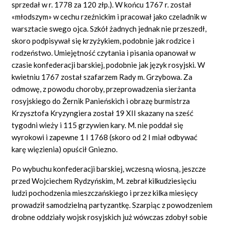
sprzedał w r. 1778 za 120 złp.). W końcu 1767 r. został
«młodszym» w cechu rzeźnickim i pracował jako czeladnik w
warsztacie swego ojca. Szkół żadnych jednak nie przeszedł,
skoro podpisywał się krzyżykiem, podobnie jak rodzice i
rodzeństwo. Umiejętność czytania i pisania opanował w
czasie konfederacji barskiej, podobnie jak język rosyjski. W
kwietniu 1767 został szafarzem Rady m. Grzybowa. Za
odmowę, z powodu choroby, przeprowadzenia sierżanta
rosyjskiego do Żernik Panieńskich i obrazę burmistrza
Krzysztofa Kryzyngiera został 19 XII skazany na sześć
tygodni wieży i 115 grzywien kary. M. nie poddał się
wyrokowi i zapewne 1 I 1768 (skoro od 2 I miał odbywać
karę więzienia) opuścił Gniezno.
Po wybuchu konfederacji barskiej, wczesną wiosną, jeszcze
przed Wojciechem Rydzyńskim, M. zebrał kilkudziesięciu
ludzi pochodzenia mieszczańskiego i przez kilka miesięcy
prowadził samodzielną partyzantkę. Szarpiąc z powodzeniem
drobne oddziały wojsk rosyjskich już wówczas zdobył sobie