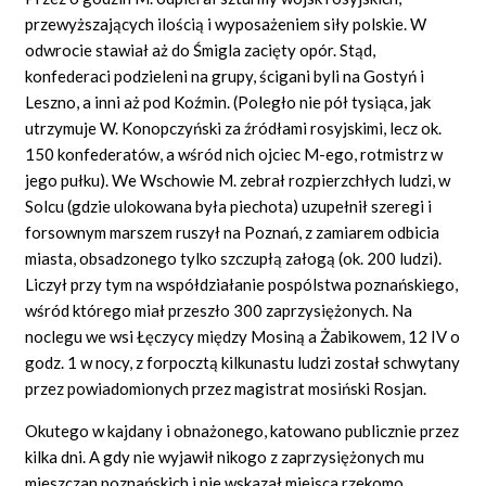
przewyższających ilością i wyposażeniem siły polskie. W
odwrocie stawiał aż do Śmigla zacięty opór. Stąd,
konfederaci podzieleni na grupy, ścigani byli na Gostyń i
Leszno, a inni aż pod Koźmin. (Poległo nie pół tysiąca, jak
utrzymuje W. Konopczyński za źródłami rosyjskimi, lecz ok.
150 konfederatów, a wśród nich ojciec M-ego, rotmistrz w
jego pułku). We Wschowie M. zebrał rozpierzchłych ludzi, w
Solcu (gdzie ulokowana była piechota) uzupełnił szeregi i
forsownym marszem ruszył na Poznań, z zamiarem odbicia
miasta, obsadzonego tylko szczupłą załogą (ok. 200 ludzi).
Liczył przy tym na współdziałanie pospólstwa poznańskiego,
wśród którego miał przeszło 300 zaprzysiężonych. Na
noclegu we wsi Łęczycy między Mosiną a Żabikowem, 12 IV o
godz. 1 w nocy, z forpocztą kilkunastu ludzi został schwytany
przez powiadomionych przez magistrat mosiński Rosjan.
Okutego w kajdany i obnażonego, katowano publicznie przez
kilka dni. A gdy nie wyjawił nikogo z zaprzysiężonych mu
mieszczan poznańskich i nie wskazał miejsca rzekomo