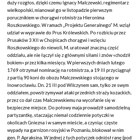
duży rozgłos, dzięki czemu Ignacy Malczewski, regimentarz
wielkopolski, mianował go w listopadzie pierwszym
porucznikiem w chorągwi rotmistrza Hieronima
Roszkowskiego. W ramach „Projektu Generalnego” M. wziął
udział w wyprawie do Prus Królewskich. Po rozbiciu przez
Prusaków 3 XII w Chojnicach chorągwi i wzięciu
Roszkowskiego do niewoli, M. uratował znaczną część
oddziału, ale nie łączył się z głównymi siłami i znów «chodził
bokiem» przez kilka miesięcy. W pierwszych dniach lutego
1769 otrzymał nominację na rotmistrza, a 19 III przyciągnął
z partią 90 koni do obozu Malczewskiego stojącego w
Inowrocławiu. Dn. 21 III pod Wilczynem sam, tylko ze swym
oddziałem, powstrzymywał ataki przednich straży kozackich,
przez co dał czas Malczewskiemu na wycofanie się w
bezpieczne miejsce. Do połowy maja prowadził samodzielną
partyzantkę, staczając niemal codziennie potyczki w
okolicach Gniezna i w samym mieście, a czyniąc częste
wypady na garnizon rosyjski w Poznaniu, blokował w nim
gen. P. Apraksina. W jednej z tych potyczek odniósł ranę (pod