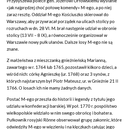
Przybyszewa polecił gen. Józefowi Orłowskiemu wysłanie
«jak najprędzej choć połowę komendy» M-ego, a po niej
zaraz resztę. Oddział M-ego Kościuszko skierował do
Warszawy, aby przywracał porządek na ulicach stolicy po
rozruchach w dn. 28 VI. M. brał następnie udział w obronie
stolicy (13 VII – 8 IX), a równocześnie organizował w
Warszawie nowy pułk ułanów. Dalsze losy M-ego nie są
znane.
Z małżeństwa z mieszczanką gnieźnieńską Marianną,
zawartego w r. 1764 lub 1765, pozostawił kilkoro dzieci, a
wśród nich: córkę Agnieszkę (ur. 1768) oraz 3 synów, z
których najstarszym był Piotr Mateusz, ur. w Gnieźnie 21 II
1766. O losach ich nie mamy żadnych danych.
Postać M-ego przeszła do historii i legendy z tytułu jego
udziału w konfederacji barskiej. W poł. 1770 r. pospólstwo
wielkopolskie widziało w nim swego obrońcę i bohatera.
Pułkownik rosyjski Rönne obserwował grupę zakonnic, które
odwiedziły M-ego w więzieniu i na klęczkach całując jego