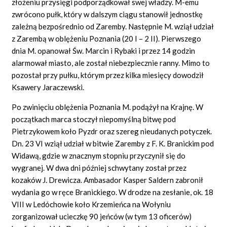
złożeniu przysięgi podporządkował swej władzy. M-emu
zwrócono pułk, który w dalszym ciągu stanowił jednostkę
zależną bezpośrednio od Zaremby. Następnie M. wziął udział
z Zarembą w oblężeniu Poznania (20 I – 2 II). Pierwszego
dnia M. opanował Św. Marcin i Rybaki i przez 14 godzin
alarmował miasto, ale został niebezpiecznie ranny. Mimo to
pozostał przy pułku, którym przez kilka miesięcy dowodził
Ksawery Jaraczewski.
Po zwinięciu oblężenia Poznania M. podążył na Krajnę. W
początkach marca stoczył niepomyślną bitwę pod
Pietrzykowem koło Pyzdr oraz szereg nieudanych potyczek.
Dn. 23 VI wziął udział w bitwie Zaremby z F. K. Branickim pod
Widawą, gdzie w znacznym stopniu przyczynił się do
wygranej. W dwa dni później schwytany został przez
kozaków J. Drewicza. Ambasador Kasper Saldern zabronił
wydania go w ręce Branickiego. W drodze na zesłanie, ok. 18
VIII w Ledóchowie koło Krzemieńca na Wołyniu
zorganizował ucieczkę 90 jeńców (w tym 13 oficerów)