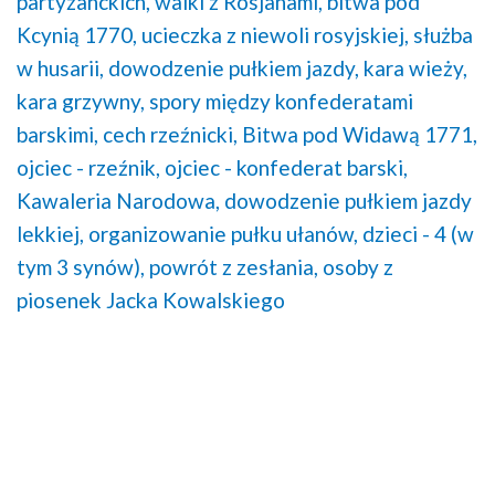
partyzanckich,
walki z Rosjanami,
bitwa pod
Kcynią 1770,
ucieczka z niewoli rosyjskiej,
służba
w husarii,
dowodzenie pułkiem jazdy,
kara wieży,
kara grzywny,
spory między konfederatami
barskimi,
cech rzeźnicki,
Bitwa pod Widawą 1771,
ojciec - rzeźnik,
ojciec - konfederat barski,
Kawaleria Narodowa,
dowodzenie pułkiem jazdy
lekkiej,
organizowanie pułku ułanów,
dzieci - 4 (w
tym 3 synów),
powrót z zesłania,
osoby z
piosenek Jacka Kowalskiego