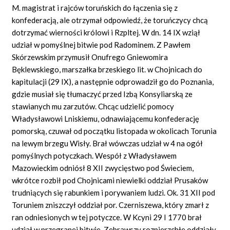
M. magistrat i rajców toruńskich do łączenia się z
konfederacją, ale otrzymał odpowiedź, że toruńczycy chcą
dotrzymać wierności królowi i Rzpltej. W dn. 14 IX wziął
udział w pomyślnej bitwie pod Radominem. Z Pawłem
Skórzewskim przymusił Onufrego Gniewomira
Bęklewskiego, marszałka brzeskiego lit. w Chojnicach do
kapitulacji (29 IX), a następnie odprowadził go do Poznania,
gdzie musiał się tłumaczyć przed Izbą Konsyliarską ze
stawianych mu zarzutów. Chcąc udzielić pomocy
Władysławowi Lniskiemu, odnawiającemu konfederację
pomorską, czuwał od początku listopada w okolicach Torunia
na lewym brzegu Wisły. Brał wówczas udział w 4 na ogół
pomyślnych potyczkach. Wespół z Władysławem
Mazowieckim odniósł 8 XII zwycięstwo pod Świeciem,
wkrótce rozbił pod Chojnicami niewielki oddział Prusaków
trudniących się rabunkiem i porywaniem ludzi. Ok. 31 XII pod
Toruniem zniszczył oddział por. Czerniszewa, który zmarł z
ran odniesionych w tej potyczce. W Kcyni 29 I 1770 brał
udział w przegranej bitwie. Zebrawszy rozpierzchłe oddziały