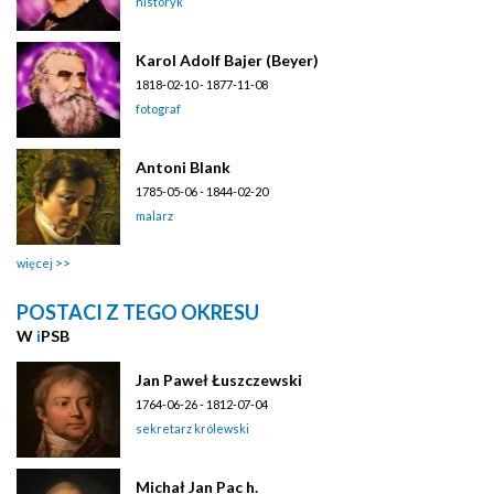
historyk
Karol Adolf Bajer (Beyer)
1818-02-10 - 1877-11-08
fotograf
Antoni Blank
1785-05-06 - 1844-02-20
malarz
więcej
POSTACI Z TEGO OKRESU
W
i
PSB
Jan Paweł Łuszczewski
1764-06-26 - 1812-07-04
sekretarz królewski
Michał Jan Pac h.