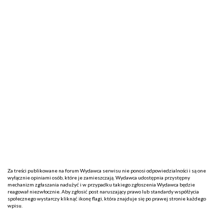
Za treści publikowane na forum Wydawca serwisu nie ponosi odpowiedzialności i są one
wyłącznie opiniami osób, które je zamieszczają. Wydawca udostępnia przystępny
mechanizm zgłaszania nadużyć i w przypadku takiego zgłoszenia Wydawca będzie
reagował niezwłocznie. Aby zgłosić post naruszający prawo lub standardy współżycia
społecznego wystarczy kliknąć ikonę flagi, która znajduje się po prawej stronie każdego
wpisu.