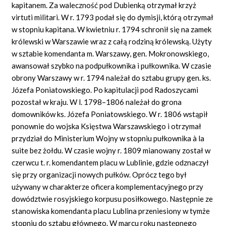
kapitanem. Za waleczność pod Dubienką otrzymał krzyż
virtuti militari. W r. 1793 podał się do dymisji, którą otrzymał
w stopniu kapitana. W kwietniu r. 1794 schronił się na zamek
królewski w Warszawie wraz z całą rodziną królewską. Użyty
w sztabie komendanta m. Warszawy, gen. Mokronowskiego,
awansował szybko na podpułkownika i pułkownika. W czasie
obrony Warszawy w r. 1794 należał do sztabu grupy gen. ks.
Józefa Poniatowskiego. Po kapitulacji pod Radoszycami
pozostał w kraju. W l. 1798–1806 należał do grona
domowników ks. Józefa Poniatowskiego. W r. 1806 wstąpił
ponownie do wojska Księstwa Warszawskiego i otrzymał
przydział do Ministerium Wojny w stopniu pułkownika à la
suite bez żołdu. W czasie wojny r. 1809 mianowany został w
czerwcu t. r. komendantem placu w Lublinie, gdzie odznaczył
się przy organizacji nowych pułków. Oprócz tego był
używany w charakterze oficera komplementacyjnego przy
dowództwie rosyjskiego korpusu posiłkowego. Następnie ze
stanowiska komendanta placu Lublina przeniesiony w tymże
stopniu do sztabu głównego. W marcu roku następnego