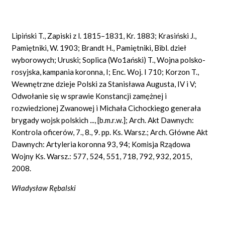
Lipiński T., Zapiski z l. 1815–1831, Kr. 1883; Krasiński J.,
Pamiętniki, W. 1903; Brandt H., Pamiętniki, Bibl. dzieł
wyborowych; Uruski; Soplica (Wo1ański) T., Wojna polsko-
rosyjska, kampania koronna, I; Enc. Woj. I 710; Korzon T.,
Wewnętrzne dzieje Polski za Stanisława Augusta, IV i V;
Odwołanie się w sprawie Konstancji zamężnej i
rozwiedzionej Zwanowej i Michała Cichockiego generała
brygady wojsk polskich ..., [b.m.r.w.]; Arch. Akt Dawnych:
Kontrola oficerów, 7., 8., 9. pp. Ks. Warsz.; Arch. Główne Akt
Dawnych: Artyleria koronna 93, 94; Komisja Rządowa
Wojny Ks. Warsz.: 577, 524, 551, 718, 792, 932, 2015,
2008.
Władysław Rębalski