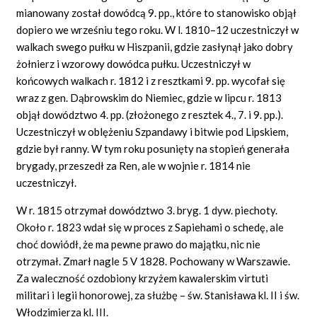
mianowany został dowódcą 9. pp., które to stanowisko objął
dopiero we wrześniu tego roku. W l. 1810–12 uczestniczył w
walkach swego pułku w Hiszpanii, gdzie zasłynął jako dobry
żołnierz i wzorowy dowódca pułku. Uczestniczył w
końcowych walkach r. 1812 i z resztkami 9. pp. wycofał się
wraz z gen. Dąbrowskim do Niemiec, gdzie w lipcu r. 1813
objął dowództwo 4. pp. (złożonego z resztek 4., 7. i 9. pp.).
Uczestniczył w oblężeniu Szpandawy i bitwie pod Lipskiem,
gdzie był ranny. W tym roku posunięty na stopień generała
brygady, przeszedł za Ren, ale w wojnie r. 1814 nie
uczestniczył.
W r. 1815 otrzymał dowództwo 3. bryg. 1 dyw. piechoty.
Około r. 1823 wdał się w proces z Sapiehami o schedę, ale
choć dowiódł, że ma pewne prawo do majątku, nic nie
otrzymał. Zmarł nagle 5 V 1828. Pochowany w Warszawie.
Za waleczność ozdobiony krzyżem kawalerskim virtuti
militari i legii honorowej, za służbę – św. Stanisława kl. II i św.
Włodzimierza kl. III.