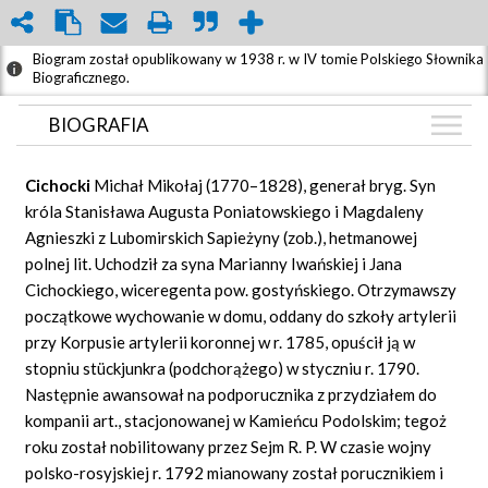
Biogram został opublikowany w 1938 r. w IV tomie Polskiego Słownika
Biograficznego.
BIOGRAFIA
BIOGRAFIA
Cichocki
Michał Mikołaj (1770–1828), generał bryg. Syn
GRAF POWIĄZAŃ
króla Stanisława Augusta Poniatowskiego i Magdaleny
Agnieszki z Lubomirskich Sapieżyny (zob.), hetmanowej
DYSKUSJA
polnej lit. Uchodził za syna Marianny Iwańskiej i Jana
Mapa
Cichockiego, wiceregenta pow. gostyńskiego. Otrzymawszy
początkowe wychowanie w domu, oddany do szkoły artylerii
przy Korpusie artylerii koronnej w r. 1785, opuścił ją w
stopniu stückjunkra (podchorążego) w styczniu r. 1790.
Następnie awansował na podporucznika z przydziałem do
kompanii art., stacjonowanej w Kamieńcu Podolskim; tegoż
roku został nobilitowany przez Sejm R. P. W czasie wojny
polsko-rosyjskiej r. 1792 mianowany został porucznikiem i