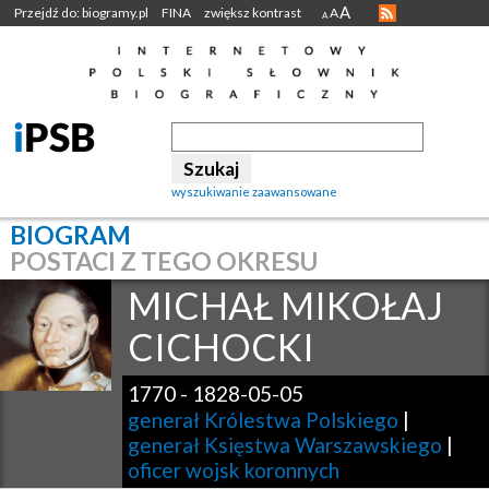
A
Przejdź do: biogramy.pl
FINA
zwiększ kontrast
A
A
wyszukiwanie zaawansowane
BIOGRAM
POSTACI Z TEGO OKRESU
MICHAŁ MIKOŁAJ
CICHOCKI
1770
-
1828-05-05
generał Królestwa Polskiego
|
generał Księstwa Warszawskiego
|
oficer wojsk koronnych