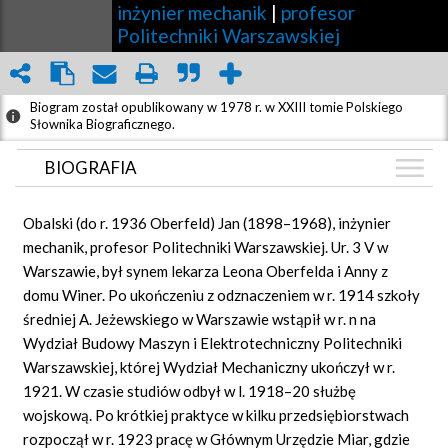
inżynier mechanik
|
profesor
Politechniki Warszawskiej
Biogram został opublikowany w 1978 r. w XXIII tomie Polskiego
Słownika Biograficznego.
BIOGRAFIA
BIOGRAFIA
Obalski (do r. 1936 Oberfeld) Jan (1898–1968), inżynier
GRAF POWIĄZAŃ
mechanik, profesor Politechniki Warszawskiej. Ur. 3 V w
Warszawie, był synem lekarza Leona Oberfelda i Anny z
DYSKUSJA
domu Winer. Po ukończeniu z odznaczeniem w r. 1914 szkoły
średniej A. Jeżewskiego w Warszawie wstąpił w r. n na
Wydział Budowy Maszyn i Elektrotechniczny Politechniki
Warszawskiej, której Wydział Mechaniczny ukończył w r.
1921. W czasie studiów odbył w l. 1918–20 służbę
wojskową. Po krótkiej praktyce w kilku przedsiębiorstwach
rozpoczął w r. 1923 pracę w Głównym Urzędzie Miar, gdzie