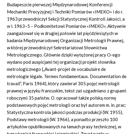
Budapeszcie pierwszej Międzynarodowej Konferencji
Mechaniki Precyzyjnej i Techniki Pomiarów «IMEKO» i do r.
1963 przewodniczył Sekcji Statystycznej Kontroli Jakości, a
w l. 1963–5 – Podkomitetowi Pomiarów «IMEKO». Aktywnie
zaangażował się w drugiej połowie lat pięćdziesiątych w
badania Międzynarodowej Organizacji Metrologii Prawnej,
w której przewodniczył Sekretariatowi Słownictwa
Metrologicznego. Głównie dzięki wytężonej pracy O-ego
wydano pod auspicjami tej organizacji projekt słownika
metrologicznego („Avant-projet de vocabulaire de
métrologie légale. Termes fondamentaux. Documentation de
travail”, Paris 1964), który zawierał 305 pojęć metrologii
prawnej w języku francuskim, tekst zaś uzgadniano z grupami
roboczymi 35 państw. O. opracował także polską normę
podstawowych pojęć metrologii oraz był autorem m. in. prac:
Statystyczna kontrola jakości podczas produkcji (W. 1955),
Podstawy metrologii (W. 1966), a ponadto przeszło 100
artykułów opublikowanych na łamach prasy technicznej, w
tym również francuskiej i niemieckiej. Zmarł nagle w