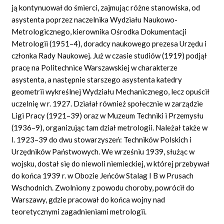
ją kontynuował do śmierci, zajmując różne stanowiska, od
asystenta poprzez naczelnika Wydziału Naukowo-
Metrologicznego, kierownika Ośrodka Dokumentacji
Metrologii (1951–4), doradcy naukowego prezesa Urzędu i
członka Rady Naukowej. Już w czasie studiów (1919) podjął
pracę na Politechnice Warszawskiej w charakterze
asystenta, a następnie starszego asystenta katedry
geometrii wykreślnej Wydziału Mechanicznego, lecz opuścił
uczelnię w r. 1927. Działał również społecznie w zarządzie
Ligi Pracy (1921–39) oraz w Muzeum Techniki i Przemysłu
(1936–9), organizując tam dział metrologii. Należał także w
l. 1923–39 do dwu stowarzyszeń: Techników Polskich i
Urzędników Państwowych. We wrześniu 1939, służąc w
wojsku, dostał się do niewoli niemieckiej, w której przebywał
do końca 1939 r. w Obozie Jeńców Stalag I B w Prusach
Wschodnich. Zwolniony z powodu choroby, powrócił do
Warszawy, gdzie pracował do końca wojny nad
teoretycznymi zagadnieniami metrologii.