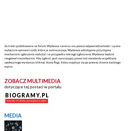
Za treści publikowane na forum Wydawca serwisu nie ponosi odpowiedzialności i są one
wyłącznie opiniami osób, które je zamieszczają. Wydawca udostępnia przystępny
mechanizm zgłaszania nadużyć i w przypadku takiego zgłoszenia Wydawca będzie
reagował niezwłocznie. Aby zgłosić post naruszający prawo lub standardy współżycia
społecznego wystarczy kliknąć ikonę flagi, która znajduje się po prawej stronie każdego
wpisu.
ZOBACZ MULTIMEDIA
dotyczące tej postaci w portalu
MEDIA