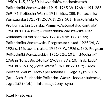
1950 s. 145, 333; 50 lat wydziałów mechanicznych
Politechniki Warszawskiej 1915–1965, W. 1968 s. 191, 266,
269–71; Politechn. Warsz. 1915–65, s. 388; Politechnika
Warszawska 1915–1925, W. 1925 s. 501; Troskolański A. T.,
Prof. dr inż. Jan Obalski, „Pomiary, Automatyka, Kontrola”
1968 nr 11 s. 481–2; – Politechnika Warszawska. Plan
wykładów i skład osobowy 1923/24, W. 1923 s. 45;
Politechnika Warszawska. Program na r. akad. 1925/26, W.
1925 s. 165; toż na r. akad. 1926/7, W. 1926 s. 170; Program
Politechniki Warszawskiej, 1921/22 s. 101; – „Mechanik”
1968 nr 10 s. 586; „Stolica” 1968 nr 39 s. 10; „Tryb. Ludu”
1968 nr 256 s. 6; „Życie Warsz.” 1968 nr 223 s. 9; – Arch.
Politech. Warsz.: Teczka personalna J. O-ego, sygn. 2586
(fot.); Arch. Studenckie Politechn. Warsz.: Teczka studencka,
sygn. 1529 (fot.); – Informacje żony i syna.
Józef Piłatowicz