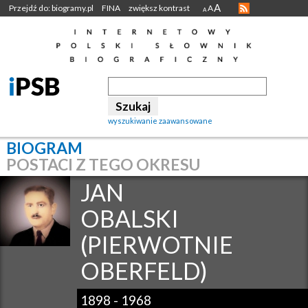
A
Przejdź do: biogramy.pl
FINA
zwiększ kontrast
A
A
wyszukiwanie zaawansowane
BIOGRAM
POSTACI Z TEGO OKRESU
JAN
OBALSKI
(PIERWOTNIE
OBERFELD)
1898
-
1968