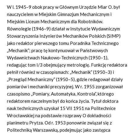
W l. 1945–9 obok pracy w Głównym Urzędzie Miar O. był
nauczycielem w Miejskim Gimnazjum Mechanicznym i
Miejskim Liceum Mechanicznym dla Robotników.
Równolegle (1946–9) działał w Instytucie Wydawniczym
Stowarzyszenia Inżynierów Mechaników Polskich (SIMP)
jako redaktor pierwszego tomu Poradnika Technicznego
„Mechanik”; pracę tę kontynuował w Państwowych
Wydawnictwach Naukowo-Technicznych (1950–1),
redagując tom I/3 obejmujący metrologię. Funkcję redaktora
pełnił również w czasopismach: „Mechanik” (1950–3) i
„Przegląd Mechaniczny” (1950–5), gdzie redagował działy
pomiarów i mechaniki precyzyjnej. W r. 1955 zorganizował
czasopismo „Pomiary, Automatyka, Kontrola”, którego
redaktorem naczelnym był do końca życia. Tytuł doktora
nauk technicznych uzyskał 15 VII 1951 na Politechnice
Wrocławskiej na podstawie rozprawy O dokładności
planimetru Prytza. Od r. 1953 ponownie związał się z
Politechniką Warszawską, podejmując jako zastępca