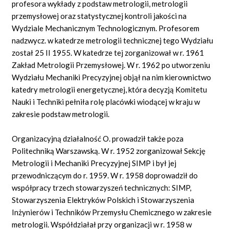
profesora wykłady z podstaw metrologii, metrologii
przemysłowej oraz statystycznej kontroli jakości na
Wydziale Mechanicznym Technologicznym. Profesorem
nadzwycz. w katedrze metrologii technicznej tego Wydziału
został 25 II 1955. W katedrze tej zorganizował w r. 1961
Zakład Metrologii Przemysłowej. W r. 1962 po utworzeniu
Wydziału Mechaniki Precyzyjnej objął na nim kierownictwo
katedry metrologii energetycznej, która decyzją Komitetu
Nauki i Techniki pełniła rolę placówki wiodącej w kraju w
zakresie podstaw metrologii.
Organizacyjną działalność O. prowadził także poza
Politechniką Warszawską. W r. 1952 zorganizował Sekcję
Metrologii i Mechaniki Precyzyjnej SIMP i był jej
przewodniczącym do r. 1959. W r. 1958 doprowadził do
współpracy trzech stowarzyszeń technicznych: SIMP,
Stowarzyszenia Elektryków Polskich i Stowarzyszenia
Inżynierów i Techników Przemysłu Chemicznego w zakresie
metrologii. Współdziałał przy organizacji w r. 1958 w