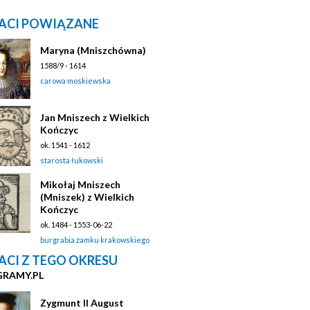
ACI POWIĄZANE
Maryna (Mniszchówna)
1588/9 - 1614
carowa moskiewska
Jan Mniszech z Wielkich
Kończyc
ok. 1541 - 1612
starosta łukowski
Mikołaj Mniszech
(Mniszek) z Wielkich
Kończyc
ok. 1484 - 1553-06-22
burgrabia zamku krakowskiego
ACI Z TEGO OKRESU
GRAMY.PL
Zygmunt II August