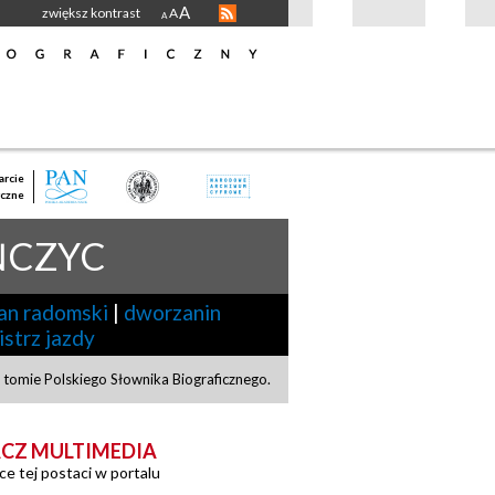
A
zwiększ kontrast
A
A
rcie
czne
ŃCZYC
an radomski
|
dworzanin
istrz jazdy
 tomie Polskiego Słownika Biograficznego.
CZ MULTIMEDIA
ce tej postaci w portalu