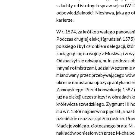
szlachty od istotnych spraw sejmu (W. Dem
odpowiedzialności. Niesława, jaka go ot
karierze.
W r. 1574, za krótkotrwałego panowani
Podczas drugiej elekcji (grudzień 1575
polskiego i był członkiem delegacji, kt
zaciągnął się na wojnę z Moskwą i w wy
Odznaczył się odwagą, m. in. podczas ob
innymi rotmistrzami, udział w szturmie 
mianowany
przez prze
bywającego wówc
okresie narastania opozycji antykancle
Zamoyskiego. Przed konwokacją 1587 r. 
już na elekcji uczestniczył w obradach
królewicza szwedzkiego. Zygmunt III h
mu w r. 1588 najpierw na pięć lat, a n
ozimińskie oraz zarząd żup ruskich. Pr
Maciejowskiego, ciotecznego brata M-c
nakładów poniesionych przez M-cha pod