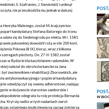
biński, S. Szafraniec, J. Sienieński) i uniknął
POST
oczyła, nie przeszkodziła mu jednak w dalszej
a Henryka Walezego, został M. krajczym kor.
) poparł kandydaturę Stefana Batorego do tronu
óra udała się do Siedmiogrodu po elekta. W r. 1581
prawie pskowskiej dowodził rotą w sile 200 koni.
lężenia Pskowa (8 IX), biorąc, wraz z kilkoma
w szeregach piechoty. Dn. 27 III 1582 został
zas w Rydze króla kasztelanem radomskim. W
rskiej należał do obrońców kanclerza Jana
był zwolennikiem rehabilitacji Zborowskich, ale
 koła antykonwokacyjnego i popierał kandydaturę
ojnie odwdzięczył się swemu adherentowi, nadając
astępnie w dożywocie starostwo
samborskie
i
POST
awdopodobnie odegrała tu rolę protekcja Bernarda
W BIO
ha. Krył się nadto w tych nadaniach zwrot
czas ostatniego bezkrólewia na zaciąg żołnierza