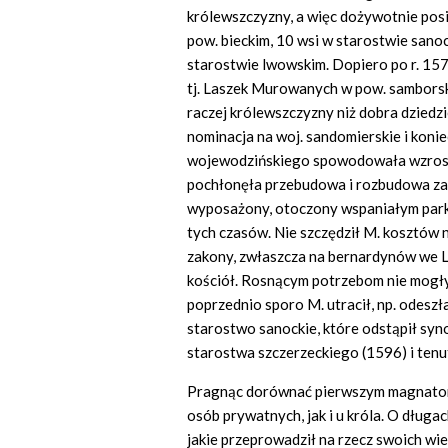
królewszczyzny, a więc
do
żywotnie pos
pow. bieckim, 10 wsi w starostwie sano
starostwie lwowskim. Dopiero po r. 15
tj. Laszek Murowanych w pow. samborsk
raczej królewszczyzny niż dobra dziedzi
nominacja na woj. sandomierskie i kon
wojewodzińskiego spowodowała wzrost
pochłonęła przebudowa i rozbudowa z
wyposażony, otoczony wspaniałym parkie
tych czasów. Nie szczędził M. kosztów 
zakony, zwłaszcza na bernardynów we L
kościół. Rosnącym potrzebom nie mogły
poprzednio sporo M. utracił, np. odeszł
starostwo sanockie, które odstąpił syno
starostwa szczerzeckiego (1596) i tenut
Pragnąc dorównać pierwszym magnatom w
osób prywatnych, jak i u króla. O długa
jakie przeprowadził na rzecz swoich wier