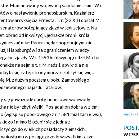
 został M. mianowany wojewodą sandomierskim. W r.
tów o nastawieniu prohabsburskim. Kazimierz
tów arcyksięcia Ernesta. T. r. (22 XII) dostał M.
t senatorów potępiający zjazd w Jędrzejowie. Na
m obrad od inkwizycji, jednakże bronił króla
przymieszać miał Panem będąc bogobojnym, nie
kluzji Habsburgów
i
za ograniczeniem władzy
legalne zjazdy. W r. 1593 król wynagrodził M-cha,
akże na sejmie t. r. M. radził, aby króla nie
była się «z tej strony morza», zbliżył się więc
 się M. z dużym pocztem u boku Zamoyskiego
podziewanego najazdu Tatarów.
ęły się poważne kłopoty finansowe wojewody
a nie był zbyt wielki. Posiadał on dobra w ziemi
go (wg spisu poborowego z r. 1581 miał tam 8 wsi),
więcej
iego i mimo iż ożenił się z jedną z
POST
iczyć go do wielkich posiadaczy ziemskich.
W
i
PSB
 wniosła mu w posagu przede wszystkim także