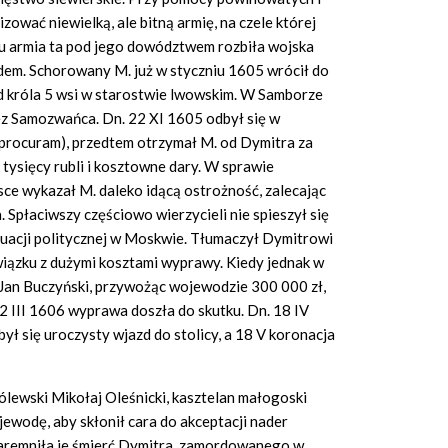
zować niewielką, ale bitną armię, na czele której
iu armia ta pod jego dowództwem rozbiła wojska
m. Schorowany M. już w styczniu 1605 wrócił do
 od króla 5 wsi w starostwie lwowskim. W Samborze
ez Samozwańca. Dn. 22 XI 1605 odbył się w
procuram), przedtem otrzymał M. od Dymitra za
ysięcy rubli i kosztowne dary. W sprawie
ce wykazał M. daleko idącą ostrożność, zalecając
. Spłaciwszy częściowo wierzycieli nie spieszył się
tuacji politycznej w Moskwie. Tłumaczył Dymitrowi
wiązku z dużymi kosztami wyprawy. Kiedy jednak w
 Jan Buczyński, przywożąc wojewodzie 300 000 zł,
 2 III 1606 wyprawa doszła do skutku. Dn. 18 IV
ł się uroczysty wjazd do stolicy, a 18 V koronacja
lewski Mikołaj Oleśnicki, kasztelan małogoski
wodę, aby skłonił cara do akceptacji nader
daremniła je śmierć Dymitra, zamordowanego w