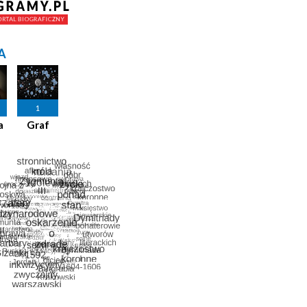
A
1
a
Graf