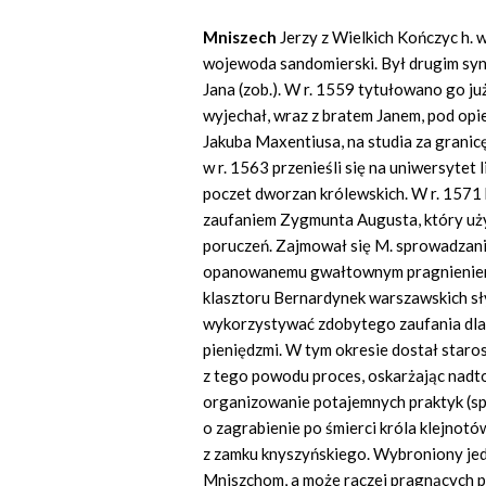
Mniszech
Jerzy z Wielkich Kończyc h. 
wojewoda sandomierski. Był drugim syne
Jana (zob.). W r. 1559 tytułowano go ju
wyjechał, wraz z bratem Janem, pod opi
Jakuba Ma
xentiusa,
na studia za granic
w r. 1563 przenieśli się na uniwersytet 
poczet dworzan królewskich. W r. 1571 
zaufaniem Zygmunta Augusta, który uży
poruczeń. Zajmował się M. sprowadzan
opanowanemu gwałtownym pragnieniem p
klasztoru Bernardynek warszawskich sł
wykorzystywać zdobytego zaufania dla 
pieniędzmi. W tym okresie dostał star
z tego powodu proces, oskarżając nadto
organizowanie potajemnych praktyk (sp
o zagrabienie po śmierci króla klejnot
z zamku knyszyńskiego. Wybroniony jed
Mniszchom, a może raczej pragnących p