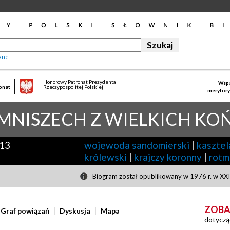
ane
Honorowy Patronat Prezydenta
Wspa
onat
Rzeczypospolitej Polskiej
merytory
MNISZECH Z WIELKICH KO
13
wojewoda sandomierski
|
kasztel
królewski
|
krajczy koronny
|
rotm
Biogram został opublikowany w 1976 r. w XXI
ZOBA
Graf powiązań
Dyskusja
Mapa
dotyczą