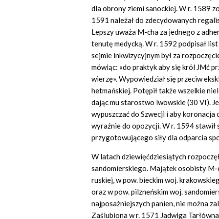
dla obrony ziemi sanockiej. W r. 1589
1591 należał do zdecydowanych regalis
Lepszy uważa M-cha za jednego z adheren
tenutę medycką. W r. 1592 podpisał lis
sejmie inkwizycyjnym był za rozpoczęcie
mówiąc: «do praktyk aby się król JMć 
wierzę». Wypowiedział się przeciw eks
hetmańskiej. Potępił także wszelkie nie
dając mu starostwo lwowskie (30 VI). Jedn
wypuszczać do Szwecji i aby koronacja od
wyraźnie do opozycji. W r. 1594 stawił
przygotowującego siły dla odparcia s
W latach dziewięćdziesiątych rozpocz
sandomierskiego. Majątek osobisty M-ch
ruskiej, w pow. bieckim woj. krakowskie
oraz w pow. pilzneńskim woj. sandomiersk
najposażniejszych panien, nie można zal
Zaślubiona w r. 1571 Jadwiga Tarłówna