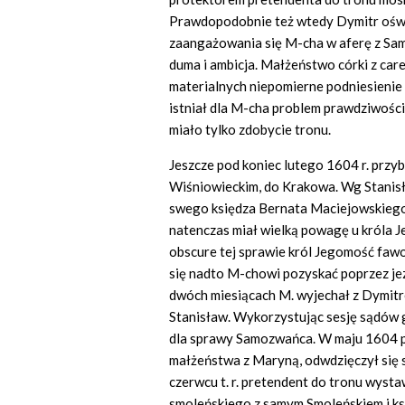
Prawdopodobnie też wtedy Dymitr ośw
zaangażowania się M-cha w aferę z Sa
duma i ambicja. Małżeństwo córki z car
materialnych niepomierne podniesienie 
istniał dla M-cha problem prawdziwośc
miało tylko zdobycie tronu.
Jeszcze pod koniec lutego 1604 r. prz
Wiśniowieckim, do Krakowa. Wg Stani
swego księdza Bernata Maciejowskiego,
natenczas miał wielką powagę u króla J
obscure tej sprawie król Jegomość fawo
się nadto M-chowi pozyskać poprzez je
dwóch miesiącach M. wyjechał z Dymitre
Stanisław. Wykorzystując sesję sądów 
dla sprawy Samozwańca. W maju 1604 
małżeństwa z Maryną, odwdzięczył się 
czerwcu t. r. pretendent do tronu wyst
smoleńskiego z samym Smoleńskiem i ks