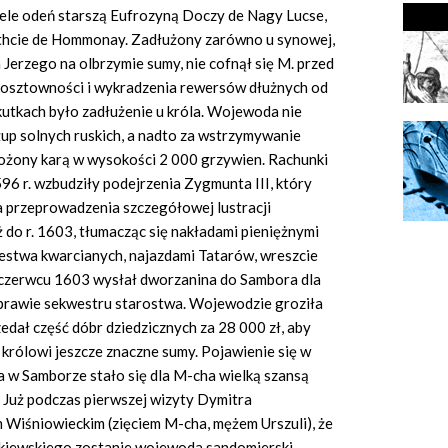
iele odeń starszą Eufrozyną Doczy de Nagy Lucse,
hcie de Hommonay. Zadłużony zarówno u synowej,
a Jerzego na olbrzymie sumy, nie cofnął się M. przed
kosztowności i wykradzenia rewersów dłużnych od
kutkach było zadłużenie u króla. Wojewoda nie
żup solnych ruskich, a nadto za wstrzymywanie
łożony karą w wysokości 2 000 grzywien. Rachunki
96 r. wzbudziły podejrzenia Zygmunta III, który
 przeprowadzenia szczegółowej lustracji
ż do r. 1603, tłumacząc się nakładami pieniężnymi
piestwa kwarcianych, najazdami Tatarów, wreszcie
 czerwcu 1603 wysłał dworzanina do Sambora dla
prawie sekwestru starostwa. Wojewodzie groziła
edał część dóbr dziedzicznych za 28 000 zł, aby
n królowi jeszcze znaczne sumy. Pojawienie się w
w Samborze stało się dla M-cha wielką szansą
. Już podczas pierwszej wizyty Dymitra
Wiśniowieckim (zięciem M-cha, mężem Urszuli), że
kiewskiego zostanie wojewoda sandomierski.