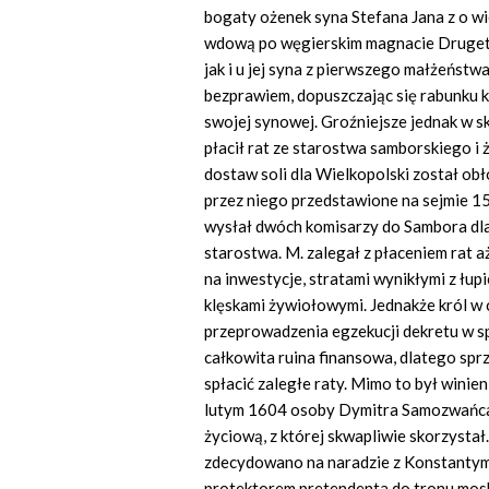
bogaty ożenek syna Stefana Jana z o w
wdową po węgierskim magnacie Druget
jak i u jej syna z pierwszego małżeństw
bezprawiem, dopuszczając się rabunku 
swojej synowej. Groźniejsze jednak w s
płacił rat ze starostwa samborskiego i 
dostaw soli dla Wielkopolski został ob
przez niego przedstawione na sejmie 15
wysłał dwóch komisarzy do Sambora dla
starostwa. M. zalegał z płaceniem rat a
na inwestycje, stratami wynikłymi z łu
klęskami żywiołowymi. Jednakże król w
przeprowadzenia egzekucji dekretu w s
całkowita ruina finansowa, dlatego sprz
spłacić zaległe raty. Mimo to był winie
lutym 1604 osoby Dymitra Samozwańca 
życiową, z której skwapliwie skorzystał
zdecydowano na naradzie z Konstantym 
protektorem pretendenta do tronu mos