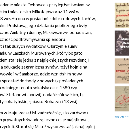
iadanie miasta Dębowca
z
przyległymi wsiami w
ckim i miasteczko Mikołajów
oraz
11 wsi w
78 weszła ona w posiadanie
dóbr
rodowych Tarłów,
im. Podstawą jego działania publicznego były
czne. Ambitny i dumny, M. zawsze żył ponad stan,
ieczność podtrzymywania splendoru
 i tak dużych wydatków. Olbrzymie sumy
amku w Laszkach Murowanych, który bogato
m stał się jedną z najpiękniejszych rezydencji
na edukację zagraniczną synów, łożył hojnie na
wowie i w Samborze, gdzie wzniósł im nowy
 sprostać dochody z nowych (z posiadanych
a od niego tenuta sokalska ok. r. 1580 czy
wi Stefanowi Janowi), nadań królewskich, tj.
y rohatyńskiej (miasto Rohatyn i 13 wsi).
 kraju, zaczął M. zadłużać się, i to zarówno u
więcej
ch prywatnych świadczą liczne cesje majątkowe,
zycieli. Starał się M. też wykorzystać jak najlepiej