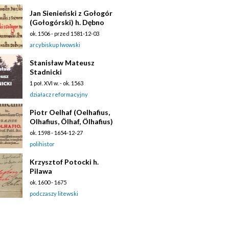
Jan Sienieński z Gołogór
(Gołogórski) h. Dębno
ok. 1506 - przed 1581-12-03
arcybiskup lwowski
Stanisław Mateusz
Stadnicki
1 poł. XVI w. - ok. 1563
działacz reformacyjny
Piotr Oelhaf (Oelhafius,
Olhafius, Ölhaf, Ölhafius)
ok. 1598 - 1654-12-27
polihistor
Krzysztof Potocki h.
Pilawa
ok. 1600 - 1675
podczaszy litewski