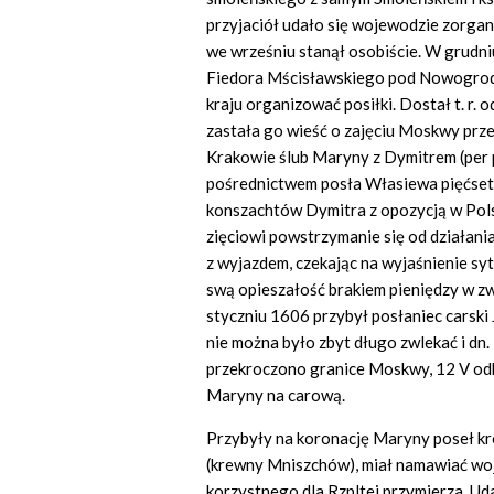
przyjaciół udało się wojewodzie zorgani
we wrześniu stanął osobiście. W grudn
Fiedora Mścisławskiego pod Nowogrode
kraju organizować posiłki. Dostał t. r.
zastała go wieść o zajęciu Moskwy prz
Krakowie ślub Maryny z Dymitrem (per 
pośrednictwem posła Własiewa pięćset t
konszachtów Dymitra z opozycją w Pols
zięciowi powstrzymanie się od działania
z wyjazdem, czekając na wyjaśnienie sy
swą opieszałość brakiem pieniędzy w z
styczniu 1606 przybył posłaniec carski
nie można było zbyt długo zwlekać i dn.
przekroczono granice Moskwy, 12 V odby
Maryny na carową.
Przybyły na koronację Maryny poseł kró
(krewny Mniszchów), miał namawiać woje
korzystnego dla Rzpltej przymierza. U