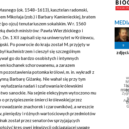
własnego (ok. 1548–1613), kasztelan radomski,
m Mikołaja (zob.) i Barbary Kamienieckiej, bratem
MEDI
ż (po ojcu) tenutariuszem sokalskim. W r. 1560
eką dwóch ministrów: Pawła Wierzbickiego i
ę. Dn. 1 XII zapisali się na uniwersytet w Królewcu,
lipski. Po powrocie do kraju został M. przyjęty w
9
był kuchmistrzem i cieszył się szczególnym
zdjęci
wał go do bardzo osobistych i intymnych
iem kochanek schorowanemu, a zarazem
ozostawienia potomka królowi, m. in. wykradł z
ynną Barbarę Giżankę. Nie wahał się przy tym
wyłudzania nadań i szafowania królewskimi
ostwo sanockie. Na sejmie elekcyjnym wytoczono mu
 o przyśpieszenie śmierci królewskiej przez
rowadzanie znachorek i czarowników), a wreszcie
ów, pieniędzy i różnych wartościowych przedmiotów
nak został przez senatorów sprzyjających
ołożyć kres owej inkwizycji odciągającej uwagę