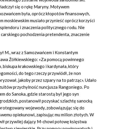
iadczył się o rękę Maryny. Motywem
mozwańcem była, oprócz kłopotów finansowych,
em moskiewskim musiało przynieść oprócz korzyści
splendoru i znaczenia politycznego rodu. Nie
i carskiego pochodzenia pretendenta, znaczenie
ybył M., wraz z Samozwańcem i Konstantym
sława Żółkiewskiego: «Za pomocą powinnego
 biskupa krakowskiego i kardynała, który
egomości, do tego rzeczy przywiódł, że non
ryzował, jakoby przez szpary na to patrząc». Udało
zuitów przychylność nuncjusza Rangoniego. Po
m do Sanoka, gdzie starostą był jego syn
grodzkich, postanowił pozyskać szlachtę sanocką
protegowany wojewody, zobowiązując się do
swemu opiekunowi, zapisując mu milion złotych. W
awił przywilej dający M-chowi połowę księstwa
ięstwo siewierskie. Przy pomocy powinowatych i