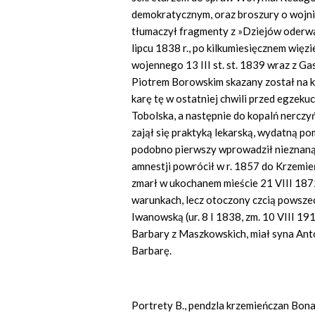
demokratycznym, oraz broszury o wojnie
tłumaczył fragmenty z »Dziejów oderwa
lipcu 1838 r., po kilkumiesięcznem więz
wojennego 13 III st. st. 1839 wraz z 
Piotrem Borowskim skazany został na ka
karę tę w ostatniej chwili przed egzeku
Tobolska, a następnie do kopalń nercz
zajął się praktyką lekarską, wydatną p
podobno pierwszy wprowadził nieznaną 
amnestji powrócił w r. 1857 do Krzemie
zmarł w ukochanem mieście 21 VIII 1872
warunkach, lecz otoczony czcią powsze
Iwanowską (ur. 8 I 1838, zm. 10 VIII 19
Barbary z Maszkowskich, miał syna Ant
Barbarę.
Portrety B., pendzla krzemieńczan Bon