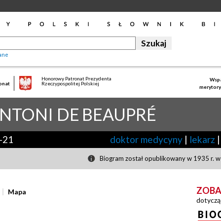
ane
Honorowy Patronat Prezydenta
Wspa
onat
Rzeczypospolitej Polskiej
merytory
ANTONI DE
BEAUPRÉ
-21
doktor medycyny
|
lekarz
|
Biogram został opublikowany w 1935 r. w 
ZOBA
Mapa
dotyczą