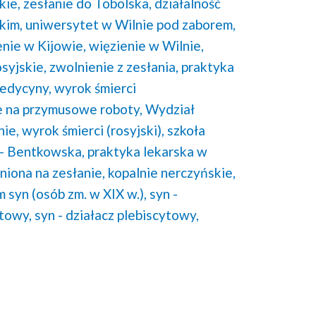
kie,
zesłanie do Tobolska,
działalność
kim,
uniwersytet w Wilnie pod zaborem,
enie w Kijowie,
więzienie w Wilnie,
syjskie,
zwolnienie z zesłania,
praktyka
edycyny,
wyrok śmierci
 na przymusowe roboty,
Wydział
ie,
wyrok śmierci (rosyjski),
szkoła
- Bentkowska,
praktyka lekarska w
niona na zesłanie,
kopalnie nerczyńskie,
ym syn (osób zm. w XIX w.),
syn -
rtowy,
syn - działacz plebiscytowy,