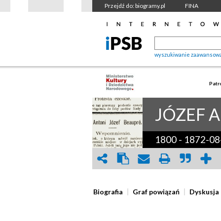
Przejdź do: biogramy.pl
FINA
wyszukiwanie zaawansow
Patr
JÓZEF 
1800
-
1872-08
Biografia
Graf powiązań
Dyskusja