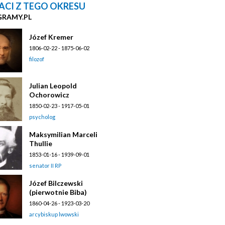
ACI Z TEGO OKRESU
GRAMY.PL
Józef Kremer
1806-02-22 - 1875-06-02
filozof
Julian Leopold
Ochorowicz
1850-02-23 - 1917-05-01
psycholog
Maksymilian Marceli
Thullie
1853-01-16 - 1939-09-01
senator II RP
Józef Bilczewski
(pierwotnie Biba)
1860-04-26 - 1923-03-20
arcybiskup lwowski