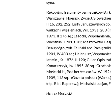
syna.
Rękopiśm. fragmenty pamiętników B. i 
Warszawie; Hoesick, Życie J. Słowackiego
II 16, 202, 252; Listy Januszewskich d
walkach i więzieniach, Wil. 1931, 203 (l
1873, II 276 sq.; Lasocki, Wspomnienia, 
Wiestnik« 1901, t. 83; Maszkowski Gasp
Beauprégo, zob. Feliński arc. Pamiętnik
1901, IV 483 sq.; Helenjusz, Wspomnie
lat min., Kr. 1876, II 190; Giller, Opis. z
Konarszczyk, Lw. 1895, 38 sq.; Grocholsk
Mościcki H., Pod berłem carów, W. 1924,
1909, 113 sq.; »Gazeta polska« (Warsz.) 
(rkp. Bibl. Rapersw.); Michalski Lucjan, 
Henryk Mościcki