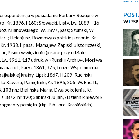
więcej
POST
korespondencja w posiadaniu Barbary Beaupré w
W
i
PSB
, Kr. 1896, I 160; Słowacki, Listy, Lw. 1889, I 16,
o Józ. Mianowskiego, W. 1897, pass; Szumski, W
iter.); Helenjusz, Rozmowy o polskiej koronie, Kr.
Kr. 1933, I, pass.; Mamajew, Zapiski, »Istoriczeskij
ar, Pismo w więzieniu (pisane przy udziale
i, Lw. 1911, 117), druk. w »Russkij Archiw«, Moskwa
nia narod., Paryż 1861, 375; tenże, Wspomnienia
abajkalskiej krainy, Lipsk 1867, II 209; Ruciński,
a Xawera, Pamiętniki, Kr. 1895, 305; W. Enc. Il.;
 103 nn.; Bielińska Marja, Dwa pokolenia, Kr.
z 1872, nr 190; Sabiński Juljan, »Dziennik niewoli«
Fragmenty pamiętn. (rkp. Bibl. ord. Krasińskich).