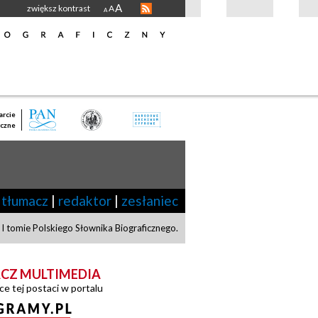
A
zwiększ kontrast
A
A
rcie
czne
tłumacz
|
redaktor
|
zesłaniec
I tomie Polskiego Słownika Biograficznego.
CZ MULTIMEDIA
ce tej postaci w portalu