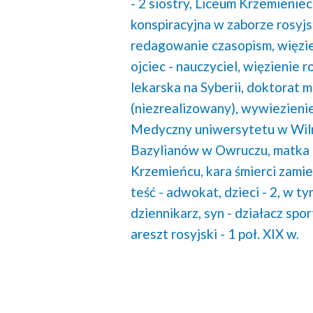
- 2 siostry,
Liceum Krzemieniec
konspiracyjna w zaborze rosyjs
redagowanie czasopism,
więzi
ojciec - nauczyciel,
więzienie ro
lekarska na Syberii,
doktorat m
(niezrealizowany),
wywiezienie
Medyczny uniwersytetu w Wiln
Bazylianów w Owruczu,
matka 
Krzemieńcu,
kara śmierci zamie
teść - adwokat,
dzieci - 2, w t
dziennikarz,
syn - działacz spo
areszt rosyjski - 1 poł. XIX w.