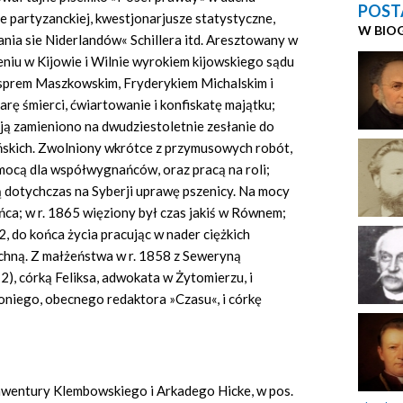
POST
 partyzanckiej, kwestjonarjusze statystyczne,
W BIO
nia sie Niderlandów« Schillera itd. Aresztowany w
ieniu w Kijowie i Wilnie wyrokiem kijowskiego sądu
Gasprem Maszkowskim, Fryderykiem Michalskim i
rę śmierci, ćwiartowanie i konfiskatę majątku;
cją zamieniono na dwudziestoletnie zesłanie do
yńskich. Zwolniony wkrótce z przymusowych robót,
omocą dla współwygnańców, oraz pracą na roli;
dotychczas na Syberji uprawę pszenicy. Na mocy
ńca; w r. 1865 więziony był czas jakiś w Równem;
, do końca życia pracując w nader ciężkich
chną. Z małżeństwa w r. 1858 z Seweryną
12), córką Feliksa, adwokata w Żytomierzu, i
oniego, obecnego redaktora »Czasu«, i córkę
awentury Klembowskiego i Arkadego Hicke, w pos.