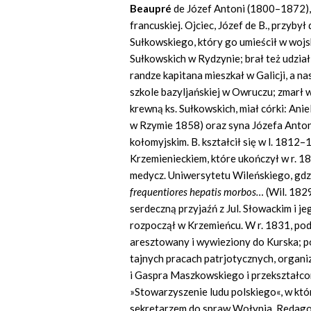
Beaupré
de Józef Antoni (1800–1872), 
francuskiej. Ojciec, Józef de B., przyby
Sułkowskiego, który go umieścił w wojs
Sułkowskich w Rydzynie; brał też udział
randze kapitana mieszkał w Galicji, a n
szkole bazyljańskiej w Owruczu; zmarł 
krewną ks. Sułkowskich, miał córki: Anie
w Rzymie 1858) oraz syna Józefa Anton
kołomyjskim. B. kształcił się w l. 1812
Krzemienieckiem, które ukończył w r. 1
medycz. Uniwersytetu Wileńskiego, gdz
frequentiores hepatis morbos…
(Wil. 182
serdeczną przyjaźń z Jul. Słowackim i je
rozpoczął w Krzemieńcu. W r. 1831, pod
aresztowany i wywieziony do Kurska; p
tajnych pracach patrjotycznych, organ
i Gaspra Maszkowskiego i przekształc
»Stowarzyszenie ludu polskiego«, w kt
sekretarzem do spraw Wołynia. Redago