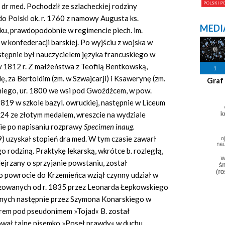
dr med. Pochodził ze szlacheckiej rodziny
ł do Polski ok. r. 1760 z namowy Augusta ks.
MEDI
ku, prawdopodobnie w regimencie piech. im.
 w konfederacji barskiej. Po wyjściu z wojska w
astępnie był nauczycielem języka francuskiego w
w 1812 r. Z małżeństwa z Teofilą Bentkowską,
1
lę, za Bertoldim (zm. w Szwajcarji) i Ksawerynę (zm.
Graf
iego, ur. 1800 we wsi pod Gwoźdźcem, w pow.
–1819 w szkole bazyl. owruckiej, następnie w Liceum
824 ze złotym medalem, wreszcie na wydziale
ie po napisaniu rozprawy
Specimen inaug.
9) uzyskał stopień dra med. W tym czasie zawarł
go rodziną. Praktykę lekarską, wkrótce b. rozległą,
ejrzany o sprzyjanie powstaniu, został
o powrocie do Krzemieńca wziął czynny udział w
izowanych od r. 1835 przez Leonarda Łepkowskiego
onych następnie przez Szymona Konarskiego w
órem pod pseudonimem »Tojad« B. został
wał tajne pisemko »Poseł prawdy« w duchu