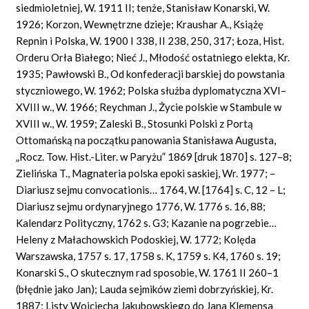
siedmioletniej, W. 1911 II; tenże, Stanisław Konarski, W.
1926; Korzon, Wewnętrzne dzieje; Kraushar A., Książę
Repnin i Polska, W. 1900 I 338, II 238, 250, 317; Łoza, Hist.
Orderu Orła Białego; Nieć J., Młodość ostatniego elekta, Kr.
1935; Pawłowski B., Od konfederacji barskiej do powstania
styczniowego, W. 1962; Polska służba dyplomatyczna XVI–
XVIII w., W. 1966; Reychman J., Życie polskie w Stambule w
XVIII w., W. 1959; Zaleski B., Stosunki Polski z Portą
Ottomańską na początku panowania Stanisława Augusta,
„Rocz. Tow. Hist.-Liter. w Paryżu” 1869 [druk 1870] s. 127–8;
Zielińska T., Magnateria polska epoki saskiej, Wr. 1977; –
Diariusz sejmu convocationis… 1764, W. [1764] s. C, 12 – L;
Diariusz sejmu ordynaryjnego 1776, W. 1776 s. 16, 88;
Kalendarz Polityczny, 1762 s. G3; Kazanie na pogrzebie…
Heleny z Małachowskich Podoskiej, W. 1772; Kolęda
Warszawska, 1757 s. 17, 1758 s. K, 1759 s. K4, 1760 s. 19;
Konarski S., O skutecznym rad sposobie, W. 1761 II 260–1
(błędnie jako Jan); Lauda sejmików ziemi dobrzyńskiej, Kr.
1887; Listy Wojciecha Jakubowskiego do Jana Klemensa