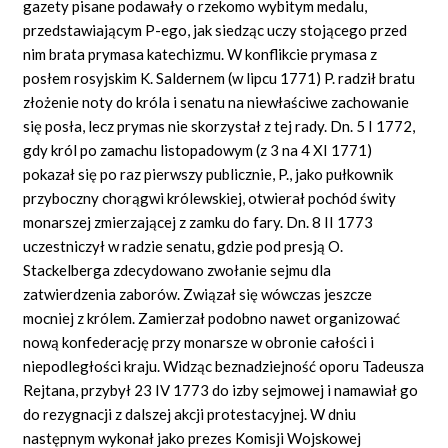
gazety pisane podawały o rzekomo wybitym medalu,
przedstawiającym P-ego, jak siedząc uczy stojącego przed
nim brata prymasa katechizmu. W konflikcie prymasa z
posłem rosyjskim K. Saldernem (w lipcu 1771) P. radził bratu
złożenie noty do króla i senatu na niewłaściwe zachowanie
się posła, lecz prymas nie skorzystał z tej rady. Dn. 5 I 1772,
gdy król po zamachu listopadowym (z 3 na 4 XI 1771)
pokazał się po raz pierwszy publicznie, P., jako pułkownik
przyboczny chorągwi królewskiej, otwierał pochód świty
monarszej zmierzającej z zamku do fary. Dn. 8 II 1773
uczestniczył w radzie senatu, gdzie pod presją O.
Stackelberga zdecydowano zwołanie sejmu dla
zatwierdzenia zaborów. Związał się wówczas jeszcze
mocniej z królem. Zamierzał podobno nawet organizować
nową konfederację przy monarsze w obronie całości i
niepodległości kraju. Widząc beznadziejność oporu Tadeusza
Rejtana, przybył 23 IV 1773 do izby sejmowej i namawiał go
do rezygnacji z dalszej akcji protestacyjnej. W dniu
następnym wykonał jako prezes Komisji Wojskowej