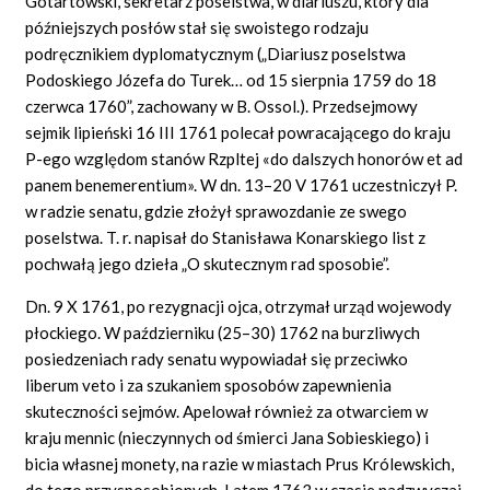
Gotartowski, sekretarz poselstwa, w diariuszu, który dla
późniejszych posłów stał się swoistego rodzaju
podręcznikiem dyplomatycznym („Diariusz poselstwa
Podoskiego Józefa do Turek… od 15 sierpnia 1759 do 18
czerwca 1760”, zachowany w B. Ossol.). Przedsejmowy
sejmik lipieński 16 III 1761 polecał powracającego do kraju
P-ego względom stanów Rzpltej «do dalszych honorów et ad
panem benemerentium». W dn. 13–20 V 1761 uczestniczył P.
w radzie senatu, gdzie złożył sprawozdanie ze swego
poselstwa. T. r. napisał do Stanisława Konarskiego list z
pochwałą jego dzieła „O skutecznym rad sposobie”.
Dn. 9 X 1761, po rezygnacji ojca, otrzymał urząd wojewody
płockiego. W październiku (25–30) 1762 na burzliwych
posiedzeniach rady senatu wypowiadał się przeciwko
liberum veto i za szukaniem sposobów zapewnienia
skuteczności sejmów. Apelował również za otwarciem w
kraju mennic (nieczynnych od śmierci Jana Sobieskiego) i
bicia własnej monety, na razie w miastach Prus Królewskich,
do tego przysposobionych. Latem 1763 w czasie nadzwyczaj