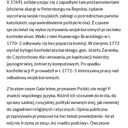
X 1769), solidaryzując się z zapadłymi tam postanowieniami
(złożenie skargi w Petersburgu na Repnina, żądanie
wycofania wojsk rosyjskich, zabiegi o pośrednictwo państw
katolickich, usprawiedliwienie polityki króla). Z czasem
sprzeciwiał się wykorzystywaniu wojsk koronnych przeciwko
konfederatom. Walki z nimi Ksawerego Branickiego w l.
1770–2 odbywały się bez poparcia komisji. W sierpniu 1772
wysłał byłego konfederata barskiego, gen. Józefa Zarembę,
do Częstochowy dla ratowania, po kapitulacji twierdzy
jasnogórskiej, żołnierzy komputowych. Po upadku
konfederacji P. prowadził w l. 1772–5 intensywną pracę nad
odbudową wojsk koronnych.
Z bratem swym Gabrielem, prymasem Polski, nie mógł P.
znaleźć wspólnego języka. Różnił ich stosunek do króla, do
sprawy saskiej, rosyjskiej, polityki wewnętrznej, jak niemniej
do zagadnień religijnych i etycznych. Opinia publiczna
przypisywała prymasowi na ten temat powiedzenie: «brat
mój nie trzyma ze mną», bo «nadto podciwy». Ówczesne