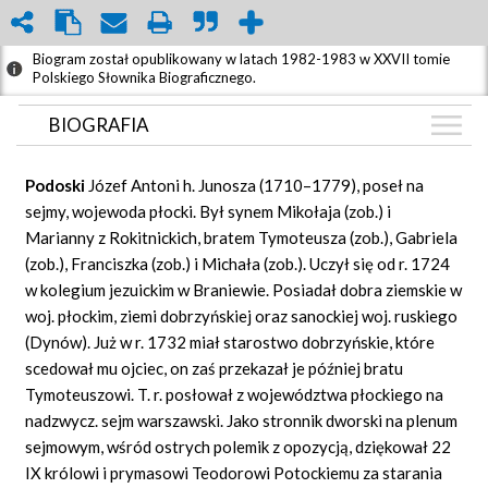
Biogram został opublikowany w latach 1982-1983 w XXVII tomie
Polskiego Słownika Biograficznego.
BIOGRAFIA
BIOGRAFIA
Podoski
Józef Antoni h. Junosza (1710–1779), poseł na
GRAF POWIĄZAŃ
sejmy, wojewoda płocki. Był synem Mikołaja (zob.) i
Marianny z Rokitnickich, bratem Tymoteusza (zob.), Gabriela
DYSKUSJA
(zob.), Franciszka (zob.) i Michała (zob.). Uczył się od r. 1724
Mapa
w kolegium jezuickim w Braniewie. Posiadał dobra ziemskie w
woj. płockim, ziemi dobrzyńskiej oraz sanockiej woj. ruskiego
(Dynów). Już w r. 1732 miał starostwo dobrzyńskie, które
scedował mu ojciec, on zaś przekazał je później bratu
Tymoteuszowi. T. r. posłował z województwa płockiego na
nadzwycz. sejm warszawski. Jako stronnik dworski na plenum
sejmowym, wśród ostrych polemik z opozycją, dziękował 22
IX królowi i prymasowi Teodorowi Potockiemu za starania