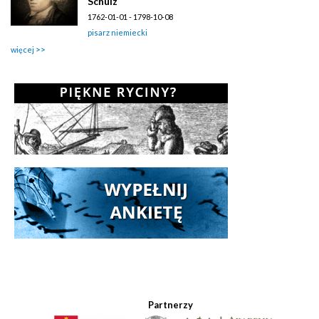
Schulz
1762-01-01 - 1798-10-08
pisarz niemiecki
więcej
Partnerzy