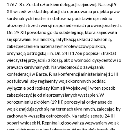
1767–8 r. Został członkiem delegacji sejmowej. Na sesji 9
XII wszedł w skład deputacji do opracowania projektu praw
kardynalnych i materii «status» na podstawie uprzednio
ułożonych trzech wersji na posiedzeniach prowincjonalnych.
Dn. 29 XII powołano go do subdelegacji, która zajmowała
się sprawami: kurlandzką, ratyfikacją układu z Saksonią,
zabezpieczeniem materialnym królewiczów polskich,
ordynacją ostrogską i in. Dn. 24 II 1768 podpisał «traktat
wieczystej przyjaźni» z Rosją, akt o wolności dysydentów i o
prawach kardynalnych. Na wiadomość o zawiązaniu
konfederacji w Barze, P. na konferencji ministerialnej 11 III
postulował, aby regimenty wojsk koronnych poddać
wyłącznie pod rozkazy Komisji Wojskowej i w ten sposób
zabezpieczyć je od nieprzemyślanych wystąpień. W
porozumieniu z królem (19 III) porozsyłał ordynanse do
wojsk znajdujących się na terenach ukrainnych, zalecając, by
zachowały «wszelką ostrożność». Na radzie senatu 24 III
poparł wniosek N. Repnina i głosował za wezwaniem wojsk
rosyjskich przeciw konfederatom. W najtrudniejszych dla