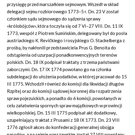
przysięgę przed marszałkiem sejmowym. Wszedł w skład
delegacji sejmu rozbiorowego 1773–5 r. Dn. 23 V został
członkiem sądu sejmowego do sądzenia sprawy
«królobójców», która toczyła się od 7 VI–27 VIII. Dn. 11 IX
1773, wespół z Piotrem Sumińskim, delegowany był do posła
austriackiego K. Revičkiego i rosyjskiego O. Stackelberga z
prośbą, by nakłonili przedstawiciela Prus G. Benoita do
odstąpienia od uzurpacji ponadkonwencyjnych terenów
polskich. Dn. 18 IX podpisał traktaty z trzema państwami
zaborczymi. Dn. 17 IX 1774 powołano go na członka
subdelegacji do ułożenia podatków, w której pracował do 15
III 1775. Wchodził również do komisji dla likwidacji długów
Rzpltej oraz do komisji sądowej koronnej dla rozpatrzenia
spraw pojezuickich, a ponadto do 6 komisji, powołanych w
celu załatwienia spornych spraw majątkowych w prowincji
wielkopolskiej. Dn. 15 III 1775 podpisał akt dodatkowy,
uzupełniający traktat z Prusami z 18 IX 1773. Dn. 23 VIII
1776 zgłosił akces do konfederacji generalnej obojga
narodów, a na sejmie warszawskim został 27 VIII powołany