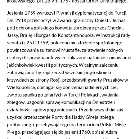
królewskiego. Dn. 28 VIII 1757 dostał Order Orła Białego.
Jesienią 1759 wyruszył P. w misji dyplomatycznej do Turcji.
Dn. 29 IX przekroczył w Żwańcu graniczny Dniestr. Jechał
pod ochroną polskiego konwoju zbrojnego przez Chocim,
Jassy, Braiłę i Burgas do Konstantynopola. W instrukcji rady
senatu (z 25 II 1759) polecono mu złożenie spóźnionego
powinszowania sułtanowi Mustafie, załatwienie różnych
drobnych spraw handlowych; zakazano natomiast omawiania
jakichkolwiek kwestii politycznych. W tajnym zaleceniu
zobowiązano, by zaprzeczał wszelkim pogłoskom o
krzywdach ze strony Rosji, przedstawił gwałty Prusaków w
Wielkopolsce, domagał się obniżenia nadmiernych ceł,
zwrotu spadku po zmarłych w Turcji Polakach, wydania
zbiegów; uzgodnił sprawę komunikacji na Dniestrze i
działalności sądów pogranicznych. Przede wszystkim zaś
uzyskał przebaczenie Porty dla Hadży Gireja, zbiega
politycznego, przebywającego na terytorium Polski. Misję
P-ego, przeciągającą się do jesieni 1760, opisał Adam