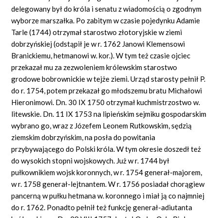
delegowany był do króla i senatu z wiadomością o zgodnym
wyborze marszałka. Po zabitym w czasie pojedynku Adamie
Tarle (1744) otrzymał starostwo złotoryjskie w ziemi
dobrzyńskiej (odstąpił je w r. 1762 Janowi Klemensowi
Branickiemu, hetmanowi w. kor.). W tym też czasie ojciec
przekazał mu za zezwoleniem królewskim starostwo
grodowe bobrownickie w tejże ziemi. Urząd starosty pełnił P.
do r. 1754, potem przekazał go młodszemu bratu Michałowi
Hieronimowi. Dn. 30 IX 1750 otrzymał kuchmistrzostwo w.
litewskie. Dn. 11 IX 1753 na lipieńskim sejmiku gospodarskim
wybrano go, wraz z Józefem Leonem Rutkowskim, sędzią
ziemskim dobrzyńskim, na posła do powitania
przybywającego do Polski króla. W tym okresie doszedł też
do wysokich stopni wojskowych. Już w r. 1744 był
pułkownikiem wojsk koronnych, w r. 1754 generał-majorem,
w r. 1758 generał-lejtnantem. W r. 1756 posiadał chorągiew
pancerną w pułku hetmana w. koronnego i miał ją co najmniej
do r. 1762. Ponadto pełnił też funkcję generał-adiutanta