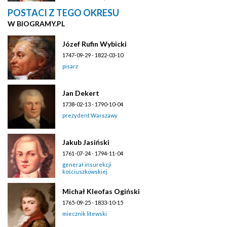
POSTACI Z TEGO OKRESU
W BIOGRAMY.PL
Józef Rufin Wybicki
1747-09-29 - 1822-03-10
pisarz
Jan Dekert
1738-02-13 - 1790-10-04
prezydent Warszawy
Jakub Jasiński
1761-07-24 - 1794-11-04
generał insurekcji
kościuszkowskiej
Michał Kleofas Ogiński
1765-09-25 - 1833-10-15
miecznik litewski