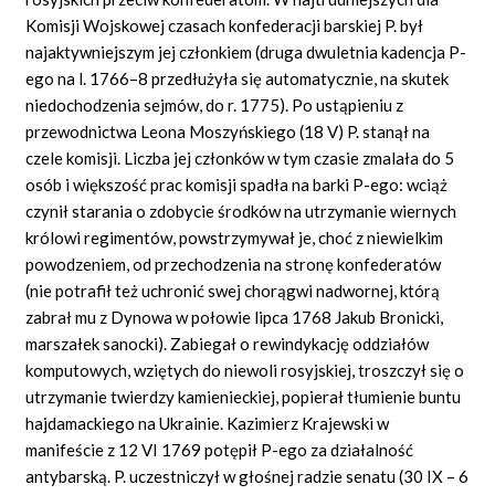
Komisji Wojskowej czasach konfederacji barskiej P. był
najaktywniejszym jej członkiem (druga dwuletnia kadencja P-
ego na l. 1766–8 przedłużyła się automatycznie, na skutek
niedochodzenia sejmów, do r. 1775). Po ustąpieniu z
przewodnictwa Leona Moszyńskiego (18 V) P. stanął na
czele komisji. Liczba jej członków w tym czasie zmalała do 5
osób i większość prac komisji spadła na barki P-ego: wciąż
czynił starania o zdobycie środków na utrzymanie wiernych
królowi regimentów, powstrzymywał je, choć z niewielkim
powodzeniem, od przechodzenia na stronę konfederatów
(nie potrafił też uchronić swej chorągwi nadwornej, którą
zabrał mu z Dynowa w połowie lipca 1768 Jakub Bronicki,
marszałek sanocki). Zabiegał o rewindykację oddziałów
komputowych, wziętych do niewoli rosyjskiej, troszczył się o
utrzymanie twierdzy kamienieckiej, popierał tłumienie buntu
hajdamackiego na Ukrainie. Kazimierz Krajewski w
manifeście z 12 VI 1769 potępił P-ego za działalność
antybarską. P. uczestniczył w głośnej radzie senatu (30 IX – 6