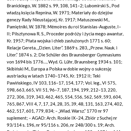
Branickiego, W. 1882 s. 99, 108, 141–2; Lubomirski S., Pod
władzą księcia Repnina, W. 1971; Materiały do dziejów
genezy Rady Nieustającej, Kr. 1917; Matuszewski M.,
Pamiętniki, W. 1878; Mémoires du roi Stanislas-Auguste, I–
II; Pilsztynowa R. S., Proceder podróży i życia mego awantur,
Kr. 1957; Płata wojska i chleb zasłużonych 1771 s. 60;
Relacje Gereta, „Dzien. Liter”. 1869 s. 283, „Przew. Nauk. i
Liter.” 1874 s. 2; Die Schüler des Braunsberger Gymnasiums
von 1694 bis 1776…, Wyd. G. Lühr, Braunsberg 1934 s. 101;
Skibiński M., Europa a Polska w dobie wojny o sukcesję
austriacką w latach 1740–1745, Kr. 1912 II; Teki
Pawińskiego, IV 103, 116–17, 154, 177; Vol. leg., VI 575,
598, 663, 665, VII 51, 96–7, 187, 194, 199, 212–13, 220,
272, 306, 319, 343, 462, 465, 554, 556, 562, 569, 593, 604,
765, 867, VIII 4, 7, 17, 24, 28, 35, 39, 48, 131, 163, 274, 402,
462, 517, 601, 779, 834; – „Wiad. Warsz.” 1770 nr 97
suplement; – AGAD: Arch. Roskie IX–24, Zbiór z Suchej nr
93/114 s. 196, nr 95/116 s. 206, nr 248/300 s. 19; Arch.