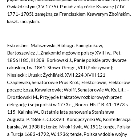
Gwiaździstym (3 V 1775). P. miał z nią córkę Ksawerę (7 IV
1771–1785), zamężną za Franciszkiem Ksawerym Zboińskim,
kaszt. raciąskim.
Estreicher; Maliszewski, Bibliogr. Pamiętników;
Bartoszewicz J., Znakomici mężowie polscy XVIII w., Pet.
1856 II 85, III 308; Borkowski J., Panie polskie przy dworze
rakuskim, Lw. 1861; Słown. Geogr., VIII (Pokrzywno);
Niesiecki; Uruski; Żychliński, XVII 224, XVIII 121;
Czaplewski, Senatorowie Prus Król.; Elektorowie; Elektorów
poczet; Łoza, Kawalerowie; Wolff, Senatorowie W. Ks. Lit.; –
Drozdowski M., Przyjęcie traktatów rozbiorowych przez
delegację i sejm polski w 1773 r., „Roczn. Hist.” R. 41: 1973 s.
115; Kalinka W., Ostatnie lata panowania Stanisława
Augusta, P. 1868 s. CLXXVII; Konopczyński W., Konfederacja
barska, W. 1938 II; tenże, Mrok i świt, W. 1911; tenże, Polska
a Turcja 1683–1792, W. 1936; tenże, Polska w dobie wojny