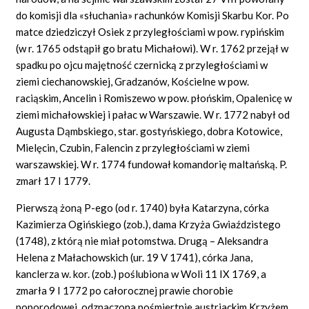
do komisji dla «słuchania» rachunków Komisji Skarbu Kor. Po
matce dziedziczył Osiek z przyległościami w pow. rypińskim
(w r. 1765 odstąpił go bratu Michałowi). W r. 1762 przejął w
spadku po ojcu majętność czernicką z przyległościami w
ziemi ciechanowskiej, Gradzanów, Kościelne w pow.
raciąskim, Ancelin i Romiszewo w pow. płońskim, Opalenicę w
ziemi michałowskiej i pałac w Warszawie. W r. 1772 nabył od
Augusta Dąmbskiego, star. gostyńskiego, dobra Kotowice,
Mielęcin, Czubin, Falencin z przyległościami w ziemi
warszawskiej. W r. 1774 fundował komandorię maltańską. P.
zmarł 17 I 1779.
Pierwszą żoną P-ego (od r. 1740) była Katarzyna, córka
Kazimierza Ogińskiego (zob.), dama Krzyża Gwiaździstego
(1748), z którą nie miał potomstwa. Drugą – Aleksandra
Helena z Małachowskich (ur. 19 V 1741), córka Jana,
kanclerza w. kor. (zob.) poślubiona w Woli 11 IX 1769, a
zmarła 9 I 1772 po całorocznej prawie chorobie
poporodowej, odznaczona pośmiertnie austriackim Krzyżem