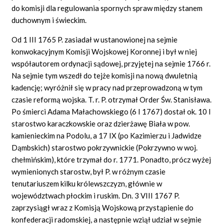
do komisji dla regulowania spornych spraw między stanem
duchownym i świeckim.
Od 1 III 1765 P. zasiadał w ustanowionej na sejmie
konwokacyjnym Komisji Wojskowej Koronnej i był w niej
współautorem ordynacji sądowej, przyjętej na sejmie 1766 r.
Na sejmie tym wszedł do tejże komisji na nową dwuletnią
kadencję; wyróżnił się w pracy nad przeprowadzoną w tym
czasie reformą wojska. T. r. P. otrzymał Order Św. Stanisława.
Po śmierci Adama Małachowskiego (6 I 1767) dostał ok. 10 I
starostwo karaczkowskie oraz dzierżawę Biała w pow.
kamienieckim na Podolu, a 17 IX (po Kazimierzu i Jadwidze
Dąmbskich) starostwo pokrzywnickie (Pokrzywno w woj.
chełmińskim), które trzymał do r. 1771. Ponadto, prócz wyżej
wymienionych starostw, był P. w różnym czasie
tenutariuszem kilku królewszczyzn, głównie w
województwach płockim i ruskim. Dn. 3 VIII 1767 P.
zaprzysiągł wraz z Komisją Wojskową przystąpienie do
konfederacji radomskiej, a następnie wziął udział w sejmie