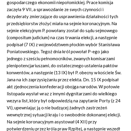
gospodarczego ekonomii niepołomickiej. Prace komisja
zaczęła 9 VII, a sprawozdanie ze swych czynności i
dezyderaty zmierzające do usprawnienia działalności tych
przedsiębiorstw złożyć miała na sejmie koronacyjnym. Na
sejmie elekcyjnym P. powołany został do sądu sejmowego
(compositum judicium) na czas trwania elekcji, a następnie
podpisał (7 IX) z województwem płockim wybór Stanisława
Poniatowskiego. Tegoż dnia król powołał P-ego jako
jednego z sześciu pełnomocników, zwanych komisarzami
plenipotencjariuszami, do ostatecznego ustalenia paktów
konwentów, a następnie (13 IX) był P. obecny w kościele Św.
Jana na ich zaprzysiężaniu przez elekta. Dn. 15 IX podpisał
akt zjednoczenia konfederacji obojga narodów. W połowie
listopada wysłał wraz z innymi dygnitarzami do wielkiego
wezyra list, który był odpowiedzią na zapytanie Porty (z 24
VI), upewniając ją o nie budzącej żadnych zastrzeżeń
wewnętrznej sytuacji kraju i o swobodnie dokonanej elekcji.
Na sejmie koronacyjnym asystował (4 XII) przy
potwierdzeniu przez króla praw Rzpltej, a następnie wszedł