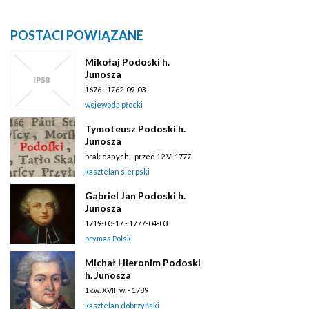
POSTACI POWIĄZANE
Mikołaj Podoski h.
Junosza
1676 - 1762-09-03
wojewoda płocki
Tymoteusz Podoski h.
Junosza
brak danych - przed 12 VI 1777
kasztelan sierpski
Gabriel Jan Podoski h.
Junosza
1719-03-17 - 1777-04-03
prymas Polski
Michał Hieronim Podoski
h. Junosza
1 ćw. XVIII w. - 1789
kasztelan dobrzyński