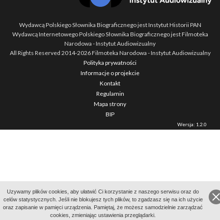
Wydawcą Polskiego Słownika Biograficznego jest Instytut Historii PAN
Wydawcą Internetowego Polskiego Słownika Biograficznego jest Filmoteka
Narodowa - Instytut Audiowizualny
All Rights Reserved 2014-
2026
Filmoteka Narodowa - Instytut Audiowizualny
Polityka prywatności
Informacje o projekcie
Kontakt
Regulamin
Mapa strony
BIP
Wersja: 1.2.0
Uzywamy plików cookies, aby ułatwić Ci korzystanie z naszego serwisu oraz do
celów statystycznych. Jeśli nie blokujesz tych plików, to zgadzasz się na ich użycie
oraz zapisanie w pamięci urządzenia. Pamiętaj, że możesz samodzielnie zarządzać
cookies, zmieniając ustawienia przeglądarki.