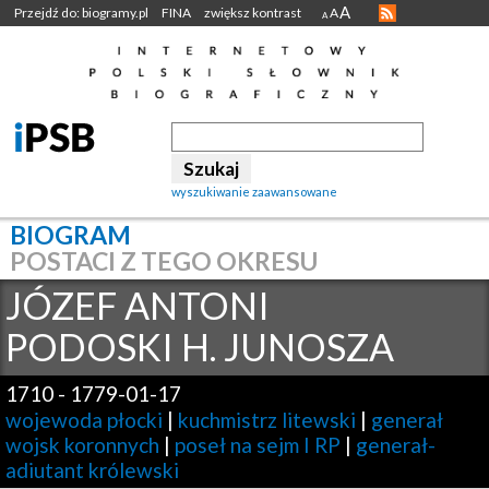
A
Przejdź do: biogramy.pl
FINA
zwiększ kontrast
A
A
wyszukiwanie zaawansowane
BIOGRAM
POSTACI Z TEGO OKRESU
JÓZEF ANTONI
PODOSKI H. JUNOSZA
1710
-
1779-01-17
wojewoda płocki
|
kuchmistrz litewski
|
generał
wojsk koronnych
|
poseł na sejm I RP
|
generał-
adiutant królewski