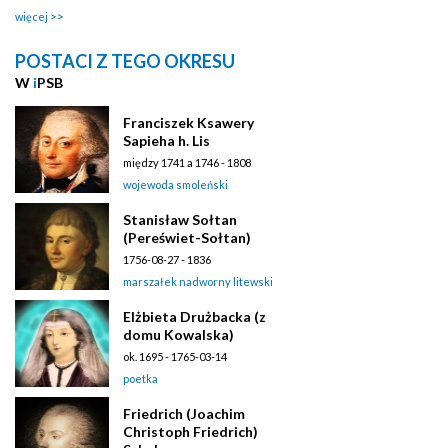
więcej
POSTACI Z TEGO OKRESU
W
i
PSB
Franciszek Ksawery
Sapieha h. Lis
między 1741 a 1746 - 1808
wojewoda smoleński
Stanisław Sołtan
(Pereświet-Sołtan)
1756-08-27 - 1836
marszałek nadworny litewski
Elżbieta Drużbacka (z
domu Kowalska)
ok. 1695 - 1765-03-14
poetka
Friedrich (Joachim
Christoph Friedrich)