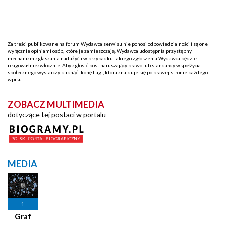
Za treści publikowane na forum Wydawca serwisu nie ponosi odpowiedzialności i są one
wyłącznie opiniami osób, które je zamieszczają. Wydawca udostępnia przystępny
mechanizm zgłaszania nadużyć i w przypadku takiego zgłoszenia Wydawca będzie
reagował niezwłocznie. Aby zgłosić post naruszający prawo lub standardy współżycia
społecznego wystarczy kliknąć ikonę flagi, która znajduje się po prawej stronie każdego
wpisu.
ZOBACZ MULTIMEDIA
dotyczące tej postaci w portalu
MEDIA
1
Graf