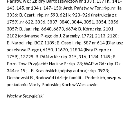
Państw. w Ł.: Zbiory Bartoszewiczów nr 133 s. 137 i n., 141–
143, 145, nr 134 s. 147–150; Arch. Państw. w Tor.: rkp. nr IIa
3336; B. Czart.: rkp. nr 593, 621 k. 923–926 (instrukcja z r.
1759), nr 622, 3836, 3837, 3840, 3844, 3851, 3854, 3856,
3857; B. Jag.: rkp. 6648, 6673, 6674; B. Kórn.: rkp. 2101,
2102 (ordynanse P-ego do J. Zaremby, 1772), 2113, 2120;
B. Narod.: rkp. BOZ 1189; B. Ossol.: rkp. 587 nr 614 (Diariusz
poselstwa P-ego), 6150, 11670, 11834 (listy P-ego z r.
1759), 13729; B. PAN w Kr.: rkp. 315, 316, 1134, 1149; B.
Pozn. Tow. Przyjaciół Nauk w P.: rkp. 73; WAP w Gd.: rkp. Dz.
344 nr 19; – B. Krasińskich (odpisy autora): rkp. 3923; –
Dembowski B., Rodowód i dzieje familii… Podoskich, mszp. w
posiadaniu Marty Podoskiej Koch w Warszawie.
Wacław Szczygielski