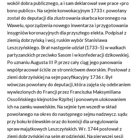
wokół dobra publicznego, a i sam deklarował swe prace «pro
bono publico». Na sejmie konwokacyjnym 1733 r. powołany
został do deputacji dla zlustrowania skarbca koronnego na
Wawelu, sporządzenia nowego inwentarza i przygotowania
insygniów koronacyjnych dla przyszłego elekta. Podpisał z
ziemią dobrzyńską i woj. ruskim wybór Stanisława
Leszczyńskiego. Brał następnie udział (1733–5) w walkach
partyzanckich przeciwko Sasom i w konfederacji dzikowskiej.
Po uznaniu Augusta III P. przez cały ciąg jego panowania
współpracował ściśle ze stronnictwem dworskim. Posłował z
ziemi dobrzyńskiej na sejm pacyfikacyjny 1736 r. Był
wówczas powołany do deputacji, która zajęła się odebraniem
wywiezionych do Francji przez Franciszka Maksymiliana
Ossolińskiego klejnotów Rzpltej i ponownym ulokowaniem
ich na zamku wawelskim. Na sejmie tym wszedł w skład
powołanego na okres do następnego sejmu nadzwycz. sądu
przy boku królewskim oraz do komisji dla uregulowania
spraw majątkowych Leszczyńskich. W r. 1744 posłował z
ziemi dobrzyńskiej na sejm grodzieński. Na pierwszej sesji