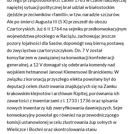
napiętej sytuacji politycznej brał udział w białostockim
zjeździe przeciwników «familii», w tzw. naradzie szczurów.
Ale po śmierci Augusta III (5 X) przeszedł do obozu
Czartoryskich. Już 6 II 1764 na sejmiku przedkonwokacyjnym
województwa płockiego w Raciążu, zachowując jeszcze
pozory lojalności dla Sasów, dopomógł swą bierną postawą
do zwycięstwa czartoryszczykom. Dn. 7 V został
konsyliarzem w zawiązanej na konwokacji konfederacji
generalnej, a 12 V domagał się odebrania komendy nad
wojskiem hetmanowi Janowi Klemensowi Branickiemu. W
związku z koronacją przyszłego elekta powołany był do
deputacji celem zlustrowania znajdujących się na Zamku
krakowskim klejnotów i archiwum Rzpltej, porównania ich
zawartości z inwentarzami z l. 1733 i 1736 oraz spisania
nowych inwentarzy lub zweryfikowania dawniejszych. Sejm
konwokacyjny powołał go również na przewodniczącego
komisji ustanowionej w celu zlustrowania żup solnych w
Wieliczce i Bochni oraz skontrolowania stanu