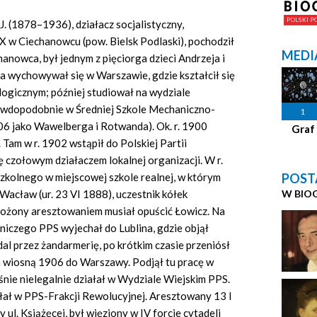
J. (1878–1936), działacz socjalistyczny,
IX w Ciechanowcu (pow. Bielsk Podlaski), pochodził
MEDI
anowca, był jednym z pięciorga dzieci Andrzeja i
ia wychowywał się w Warszawie, gdzie kształcił się
logicznym; później studiował na wydziale
rawdopodobnie w Średniej Szkole Mechaniczno-
1
906 jako Wawelberga i Rotwanda). Ok. r. 1900
Graf
 Tam w r. 1902 wstąpił do Polskiej Partii
ię czołowym działaczem lokalnej organizacji. W r.
POST
zkolnego w miejscowej szkole realnej, w którym
W BIO
Wacław (ur. 23 VI 1888), uczestnik kółek
grożony aresztowaniem musiał opuścić Łowicz. Na
iczego PPS wyjechał do Lublina, gdzie objął
al przez żandarmerię, po krótkim czasie przeniósł
a wiosną 1906 do Warszawy. Podjął tu pracę w
śnie nielegalnie działał w Wydziale Wiejskim PPS.
łał w PPS-Frakcji Rewolucyjnej. Aresztowany 13 I
ul. Książęcej, był więziony w IV forcie cytadeli