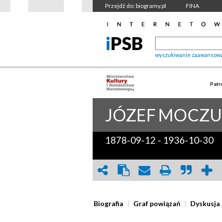
Przejdź do: biogramy.pl
FINA
wyszukiwanie zaawansow
Patr
JÓZEF
MOCZU
1878-09-12
-
1936-10-30
Biografia
Graf powiązań
Dyskusja