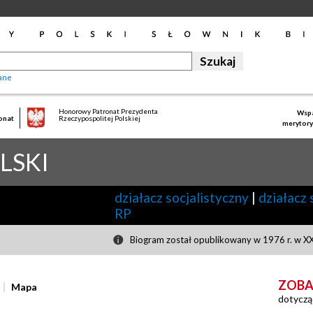
ane
Honorowy Patronat Prezydenta
Wspa
onat
Rzeczypospolitej Polskiej
merytory
LSKI
działacz socjalistyczny
|
działacz 
RP
Biogram został opublikowany w 1976 r. w XX
ZOBA
Mapa
dotyczą