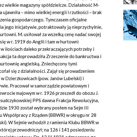
z wielkie magazyny spółdzielcze. Działalność M-
ujawniła – mimo wielkiej energii i rzutkości – brak
czenia gospodarczego. Tymczasem oficjalne
ia jego inicjatywie, potraktowały ją nieprzychylnie,
hurtowni. M. usiłował za wszelką cenę nadać swojej
się w r. 1919 do Anglii i tam w hurtowni
 w ilościach daleko przekraczających potrzeby i
sakcja ta doprowadziła Zrzeszenie do bankructwa i
y hurtownię angielską. Zniechęcony tymi
ał się z działalności. Zajął się prowadzeniem
 Dzierzkowicach (pow. Janów Lubelski) i
ywie. Pracował w samorządzie powiatowym i
ewrocie majowym w r. 1926 przeszedł do obozu J.
piłsudczykowskiej PPS dawna Frakcja Rewolucyjna,
dzie 1930 został wybrany posłem na Sejm III
loku Współpracy z Rządem (BBWR) w okręgu nr 28
i). W Sejmie wchodził z ramienia Klubu BBWR w
, której przewodniczył; na 126 i 141 posiedzeniu