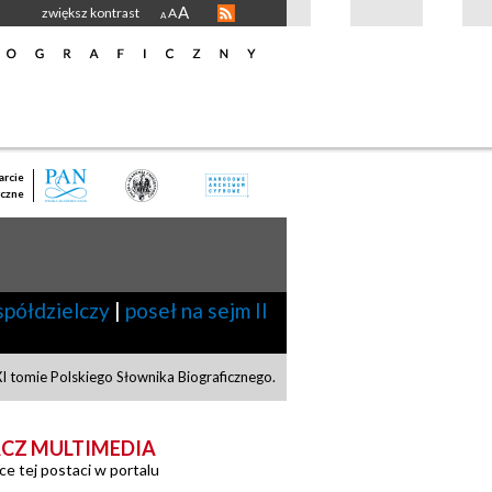
A
zwiększ kontrast
A
A
rcie
czne
spółdzielczy
|
poseł na sejm II
I tomie Polskiego Słownika Biograficznego.
CZ MULTIMEDIA
ce tej postaci w portalu