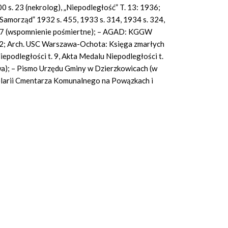
00 s. 23 (nekrolog), „Niepodległość” T. 13: 1936;
 „Samorząd” 1932 s. 455, 1933 s. 314, 1934 s. 324,
 677 (wspomnienie pośmiertne); – AGAD: KGGW
12; Arch. USC Warszawa-Ochota: Księga zmarłych
podległości t. 9, Akta Medalu Niepodległości t.
a); – Pismo Urzędu Gminy w Dzierzkowicach (w
celarii Cmentarza Komunalnego na Powązkach i