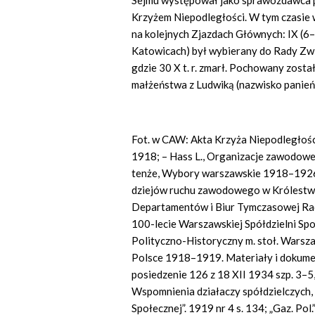
Sejmu występował jako sprawozdawca p
Krzyżem Niepodległości. W tym czasie 
na kolejnych Zjazdach Głównych: IX (6
Katowicach) był wybierany do Rady Zwi
gdzie 30 X t. r. zmarł. Pochowany zos
małżeństwa z Ludwiką (nazwisko panieńs
Fot. w CAW: Akta Krzyża Niepodległości
1918; – Hass L., Organizacje zawodow
tenże, Wybory warszawskie 1918–1926, 
dziejów ruchu zawodowego w Królestw
Departamentów i Biur Tymczasowej Rady
100-lecie Warszawskiej Spółdzielni S
Polityczno-Historyczny m. stoł. Warsz
Polsce 1918–1919. Materiały i dokumen
posiedzenie 126 z 18 XII 1934 szp. 3–5,
Wspomnienia działaczy spółdzielczych, W
Społecznej”. 1919 nr 4 s. 134; „Gaz. Pol.