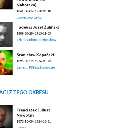
Nahorska)
1841-06-06 - 1910-05-18
powieściopisarka
Tadeusz Józef Żuliński
1889-05-28 - 1915-11-05
działacz niepodległościowy
Stanisław Kopański
1895-05-19 - 1976-03-23
generał PSZ na Zachodzie
ACI Z TEGO OKRESU
Franciszek Juliusz
Nowotny
1872-10-08 - 1924-12-31
lekarz