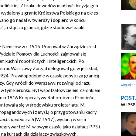
odlińskiej. Z braku dowodów miał być decyzją gen.
r. wydalony z granic Królestwa Polskiego na okres
no go nadal w twierdzy i dopiero w końcu
ś, a stąd za granicę, gdzie studiował nauki
z Niemców w r. 1915. Pracował w Zarządzie m. st.
dziale Pomocy dla Ludności; zajmował się
 kuchni robotniczych i inteligenckich. Po
a m. Warszawy Zarząd delegował go w jej skład;
. 1924. Prawdopodobnie w czasie pobytu za granicą
czy. Gdy wrócił do Warszawy, rozwinął od razu
więcej
ą w tym kierunku. Był współzałożycielem, członkiem
POST
rpniu 1916 Kooperatywy Robotniczej «Promień»,
W
i
PSB
ntowała się w środowisku proletariatu. M.
 propagandowych i z myślą o przygotowaniu kadry
wach robotniczych
(W. 1917), wydaną w serii
 odgrywał też M. w owym czasie jako działacz PPS i
na kursach dla działaczy związkowych,