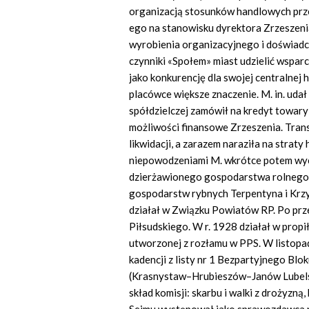
organizacją stosunków handlowych prze
ego na stanowisku dyrektora Zrzeszenia 
wyrobienia organizacyjnego i doświad
czynniki «Społem» miast udzielić wsparc
jako konkurencję dla swojej centralnej 
placówce większe znaczenie. M. in. udał 
spółdzielczej zamówił na kredyt towary
możliwości finansowe Zrzeszenia. Tran
likwidacji, a zarazem naraziła na strat
niepowodzeniami M. wkrótce potem wycof
dzierżawionego gospodarstwa rolnego w
gospodarstw rybnych Terpentyna i Krz
działał w Związku Powiatów RP. Po prz
Piłsudskiego. W r. 1928 działał w pro
utworzonej z rozłamu w PPS. W listopa
kadencji z listy nr 1 Bezpartyjnego B
(Krasnystaw–Hrubieszów–Janów Lubelsk
skład komisji: skarbu i walki z drożyzną