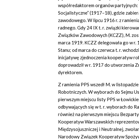
współredaktorem organów partyjnych: 
Socjalistyczne” (1917–18), gdzie zabier
zawodowego. W lipcu 1916 r. z ramieni
radnego. Gdy 24 IX t. r. związki kiero
Związków Zawodowych (KCZZ), M. został
marca 1919. KCZZ delegowała go w r.
Stanu; od marca do czerwca t. r. wcho
inicjatywę zjednoczenia kooperatyw rob
doprowadził w r. 1917 do utworzenia Z
dyrektorem.
Z ramienia PPS wszedł M. w listopadz
Robotniczych. W wyborach do Sejmu U
pierwszym miejscu listy PPS w Łowickie
odbywających się w t. r. wyborach do 
również na pierwszym miejscu Bezparty
Kooperatyw Warszawskich reprezentow
Międzysojuszniczej i Neutralnej, zwoła
Narodowy Związek Kooperatyw Spożywców