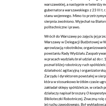
warszawskiej, a następnie w twierdzy m
gubernatora warszawskiego z 23 III t. 
stanu wojennego. Mimo to przetrzymywa
sierpnia zwolniono. Wyjechał na Białoru
politechniczne i prawo.
Wrócił do Warszawy po zajęciu jej prze
Warszawy w Delegacji Budżetowej w Wy
aprowizacją robotników, organizowaniem
powstaniu Rady Wydziału Zaopatrywani
w pracach wydziału brał udział aż do r
poznał bliżej robotniczy ruch spółdziel
działalność agitacyjną i organizatorsk
Zarządu i dyrektorem powstałej w sie
która w stosunkowo krótkim czasie ugru
zakładał sklepy spółdzielcze, w celach
działaczy napisał broszurę
O kooperaty
Biblioteczki Robotniczej. Znaczną rolę
jej ruchu zawodowego. Był wykładowcą 