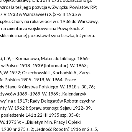
rojektu ustawy. Dn. 12 III 1931 odznaczono go
wzrosła też jego pozycja w Związku Powiatów RP;
–7 V 1933 w Warszawie) i X (2–3 II 1935 w
ązku. Chory na raka wrócił w r. 1936 do Warszawy,
tał na cmentarzu wojskowym na Powązkach. Z
kie nieznane) pozostawił syna Leszka, inżyniera.
, t. 9; – Kormanowa, Mater. do bibliogr. 1866–
e w Polsce 1918–1939 (Informator), W. 1963;
W. 1972; Orzechowski I., Kochański A., Zarys
ie Polskim 1905–1918, W. 1964; Prace
 Stanu Królestwa Polskiego, W. 1918 s. 30, 76;
pożywców 1869–1969, W. 1969; „Kalendarzyk
awy” na r. 1917; Rady Delegatów Robotniczych w
ty, W. 1962 I; Spraw. stenogr. Sejmu 1922–39,
 posiedzenie 141 z 22 III 1935 szp. 35–8;
. 1973 V; – „Biuletyn Min. Pracy i Opieki
” 1930 nr 275 s. 2; „Jedność Robotn.” 1916 nr 2 s. 5,