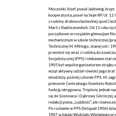
Moczulski Józef, pseud Jadźwing, krypt. 
kooperatysta, poseł na Sejm RP. Ur. 12 
z rodziny drobnoszlacheckiej spod Ciech
Marii z Radziszewskich. Od 11 roku życ
początkowo w rosyjskim gimnazjum filo
mechanicznym w szkole technicznej (p
Technicznej M. Mittego, znanej od r. 1
przeniósł się wraz z rodziną do Łowicza.
Socjalistycznej (PPS) i niebawem stał s
1905 był współorganizatorem strajku s
wziął aktywny udział również jego brat 
młodzieży, później członek PPS. M. za
polecenie Centralnego Komitetu Robotn
funkcję okręgowca. Tropiony jednak nad
się do Sosnowca i Dąbrowy Górniczej, 
redakcji pisma „Ludzkość”, ale równocze
Po rozłamie w PPS (listopad 1906) dzia
1907 w lokalu Wydziału Wiejskiego przy 