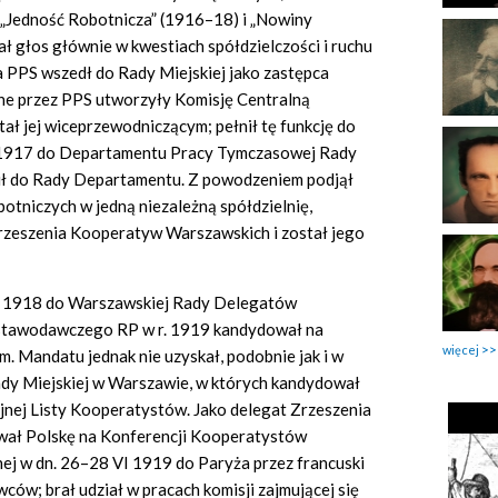
„Jedność Robotnicza” (1916–18) i „Nowiny
ał głos głównie w kwestiach spółdzielczości i ruchu
a PPS wszedł do Rady Miejskiej jako zastępca
wane przez PPS utworzyły Komisję Centralną
 jej wiceprzewodniczącym; pełnił tę funkcję do
 1917 do Departamentu Pracy Tymczasowej Rady
dził do Rady Departamentu. Z powodzeniem podjął
otniczych w jedną niezależną spółdzielnię,
rzeszenia Kooperatyw Warszawskich i został jego
ie 1918 do Warszawskiej Rady Delegatów
stawodawczego RP w r. 1919 kandydował na
więcej
m. Mandatu jednak nie uzyskał, podobnie jak i w
Rady Miejskiej w Warszawie, w których kandydował
jnej Listy Kooperatystów. Jako delegat Zrzeszenia
ał Polskę na Konferencji Kooperatystów
nej w dn. 26–28 VI 1919 do Paryża przez francuski
; brał udział w pracach komisji zajmującej się