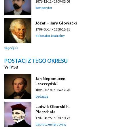
1876-12-11 - 1909-02-08
kompozytor
Józef Hilary Głowacki
1789-01-14 - 1858-12-21
dekorator teatralny
więcej
POSTACI Z TEGO OKRESU
W
i
PSB
Jan Nepomucen
Leszczyński
1806-05-10 - 1886-12-28
pedagog
Ludwik Oborski h.
Pierzchała
1789-08-25 - 1873-10-25
działacz emigracyjny