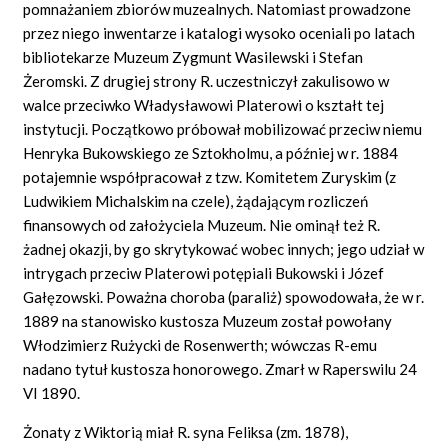
pomnażaniem zbiorów muzealnych. Natomiast prowadzone
przez niego inwentarze i katalogi wysoko oceniali po latach
bibliotekarze Muzeum Zygmunt Wasilewski i Stefan
Żeromski. Z drugiej strony R. uczestniczył zakulisowo w
walce przeciwko Władysławowi Platerowi o kształt tej
instytucji. Początkowo próbował mobilizować przeciw niemu
Henryka Bukowskiego ze Sztokholmu, a później w r. 1884
potajemnie współpracował z tzw. Komitetem Zuryskim (z
Ludwikiem Michalskim na czele), żądającym rozliczeń
finansowych od założyciela Muzeum. Nie ominął też R.
żadnej okazji, by go skrytykować wobec innych; jego udział w
intrygach przeciw Platerowi potępiali Bukowski i Józef
Gałęzowski. Poważna choroba (paraliż) spowodowała, że w r.
1889 na stanowisko kustosza Muzeum został powołany
Włodzimierz Rużycki de Rosenwerth; wówczas R-emu
nadano tytuł kustosza honorowego. Zmarł w Raperswilu 24
VI 1890.
Żonaty z Wiktorią miał R. syna Feliksa (zm. 1878),