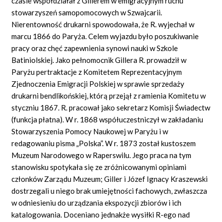
czasie współdziałał z Gillerem w emigracyjnym ruchu
stowarzyszeń samopomocowych w Szwajcarii.
Nierentowność drukarni spowodowała, że R. wyjechał w
marcu 1866 do Paryża. Celem wyjazdu było poszukiwanie
pracy oraz chęć zapewnienia synowi nauki w Szkole
Batiniolskiej. Jako pełnomocnik Gillera R. prowadził w
Paryżu pertraktacje z Komitetem Reprezentacyjnym
Zjednoczenia Emigracji Polskiej w sprawie sprzedaży
drukarni bendlikońskiej, którą przejął z ramienia Komitetu w
styczniu 1867. R. pracował jako sekretarz Komisji Świadectw
(funkcja płatna). W r. 1868 współuczestniczył w zakładaniu
Stowarzyszenia Pomocy Naukowej w Paryżu i w
redagowaniu pisma „Polska”. W r. 1873 został kustoszem
Muzeum Narodowego w Raperswilu. Jego praca na tym
stanowisku spotykała się ze zróżnicowanymi opiniami
członków Zarządu Muzeum; Giller i Józef Ignacy Kraszewski
dostrzegali u niego brak umiejętności fachowych, zwłaszcza
w odniesieniu do urządzania ekspozycji zbiorów i ich
katalogowania. Doceniano jednakże wysiłki R-ego nad