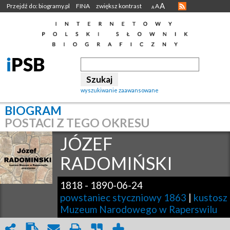
A
Przejdź do: biogramy.pl
FINA
zwiększ kontrast
A
A
wyszukiwanie zaawansowane
BIOGRAM
POSTACI Z TEGO OKRESU
JÓZEF
RADOMIŃSKI
1818
-
1890-06-24
powstaniec styczniowy 1863
|
kustosz
Muzeum Narodowego w Raperswilu