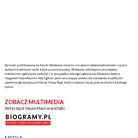
Za treści publikowane na forum Wydawca serwisu nie ponosi odpowiedzialności i są one
wyłącznie opiniami osób, które je zamieszczają. Wydawca udostępnia przystępny
mechanizm zgłaszania nadużyć i w przypadku takiego zgłoszenia Wydawca będzie
reagował niezwłocznie. Aby zgłosić post naruszający prawo lub standardy współżycia
społecznego wystarczy kliknąć ikonę flagi, która znajduje się po prawej stronie każdego
wpisu.
ZOBACZ MULTIMEDIA
dotyczące tej postaci w portalu