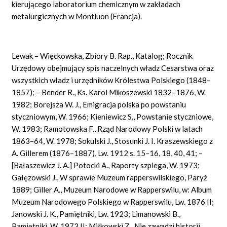
kierującego laboratorium chemicznym w zakładach
metalurgicznych w Montluon (Francja).
Lewak – Więckowska, Zbiory B. Rap., Katalog; Rocznik
Urzędowy obejmujący spis naczelnych władz Cesarstwa oraz
wszystkich władz i urzędników Królestwa Polskiego (1848–
1857); – Bender R., Ks. Karol Mikoszewski 1832–1876, W.
1982; Borejsza W. J., Emigracja polska po powstaniu
styczniowym, W. 1966; Kieniewicz S., Powstanie styczniowe,
W. 1983; Ramotowska F., Rząd Narodowy Polski w latach
1863–64, W. 1978; Sokulski J., Stosunki J. I. Kraszewskiego z
A. Gillerem (1876–1887), Lw. 1912 s. 15–16, 18, 40, 41; –
[Bałaszewicz J. A.] Potocki A., Raporty szpiega, W. 1973;
Gałęzowski J., W sprawie Muzeum rapperswilskiego, Paryż
1889; Giller A., Muzeum Narodowe w Rapperswilu, w: Album
Muzeum Narodowego Polskiego w Rapperswilu, Lw. 1876 II;
Janowski J. K., Pamiętniki, Lw. 1923; Limanowski B.,
Pamiętniki, W. 1973 II; Miłkowski Z., Nie zawadzi historii