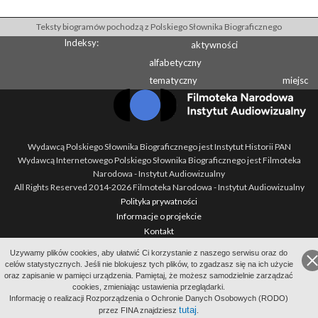
Teksty biogramów pochodzą z Polskiego Słownika Biograficznego
Indeksy:
aktywności
alfabetyczny
tematyczny
miejsc
Wydawcą Polskiego Słownika Biograficznego jest Instytut Historii PAN
Wydawcą Internetowego Polskiego Słownika Biograficznego jest Filmoteka
Narodowa - Instytut Audiowizualny
All Rights Reserved 2014-
2026
Filmoteka Narodowa - Instytut Audiowizualny
Polityka prywatności
Informacje o projekcie
Kontakt
Regulamin
Uzywamy plików cookies, aby ułatwić Ci korzystanie z naszego serwisu oraz do
Mapa strony
celów statystycznych. Jeśli nie blokujesz tych plików, to zgadzasz się na ich użycie
BIP
oraz zapisanie w pamięci urządzenia. Pamiętaj, że możesz samodzielnie zarządzać
cookies, zmieniając ustawienia przeglądarki.
Wersja: 1.2.0
Informację o realizacji Rozporządzenia o Ochronie Danych Osobowych (RODO)
tutaj
przez FINA znajdziesz
.