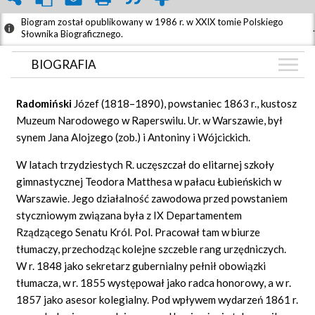
Biogram został opublikowany w 1986 r. w XXIX tomie Polskiego
.
Słownika Biograficznego.
BIOGRAFIA
BIOGRAFIA
Radomiński
Józef (1818–1890), powstaniec 1863 r., kustosz
GRAF POWIĄZAŃ
Muzeum Narodowego w Raperswilu. Ur. w Warszawie, był
synem Jana Alojzego (zob.) i Antoniny i Wójcickich.
DYSKUSJA
Mapa
W latach trzydziestych R. uczęszczał do elitarnej szkoły
gimnastycznej Teodora Matthesa w pałacu Łubieńskich w
Warszawie. Jego działalność zawodowa przed powstaniem
styczniowym związana była z IX Departamentem
Rządzącego Senatu Król. Pol. Pracował tam w biurze
tłumaczy, przechodząc kolejne szczeble rang urzędniczych.
W r. 1848 jako sekretarz gubernialny pełnił obowiązki
tłumacza, w r. 1855 występował jako radca honorowy, a w r.
1857 jako asesor kolegialny. Pod wpływem wydarzeń 1861 r.