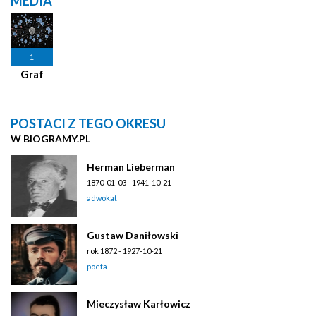
MEDIA
1
Graf
POSTACI Z TEGO OKRESU
W BIOGRAMY.PL
Herman Lieberman
1870-01-03 - 1941-10-21
adwokat
Gustaw Daniłowski
rok 1872 - 1927-10-21
poeta
Mieczysław Karłowicz