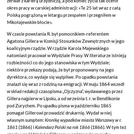
zerwał z karierą urzędniczą, a pod koniec życia tak ocenił
okres pracy w carskiej administracji: «Te 25 lat wraz z całą
Polską pogrążoną w letargu przespałem i przegniłem w
Mikołajewskim błocie».
W czasie powstania R. był pomocnikiem-referentem
Agatona Gillera w Komisji Stosunków Zewnętrznych w jego
koalicyjnym rządzie. W rządzie Karola Majewskiego
natomiast pracował w Wydziale Prasy. W literaturze istnieją
rozbieżności co do jego stanowiska w tym Wydziale;
niektóre przekazy podają, że był proponowany na jego
dyrektora, co wydaje się wątpliwe. Po upadku powstania
znalazł się wraz z rodziną na emigracji. W maju 1864 wszedł
w skład redakcji czasopisma „Ojczyzna”, wydawanego przez
Gillera najpierw w Lipsku, a od września t. r. w Bendlikonie
pod Zurychem. Po upadku pisma w październiku 1865
pomagał Gillerowi prowadzić drukarnię. Wydał w niej
własnym sumptem:
Kronikę wypadków miasta Warszawy w r.
1861
(1866) i
Kalendarz Polski na rok 1866
(1866). W tym też