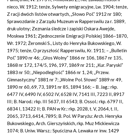
nieco, W. 1912; tenże, Sylwety emigracyjne, Lw. 1904; tenże,
Z racji dwóch listów otwartych, „Słowo Pol.” 1912 nr 180;
Sprawozdanie z Zarządu Muzeum w Rapperswilu za r. 1889,
druk ulotny; Zeznania śledcze i zapiski Oskara Awejde,
Moskwa 1961; Zjednoczenie Emigracji Polskiej 1866–1870,
Wr. 1972; Żeromski S., Listy do Henryka Bukowskiego, W.
1975; tenże, O przyszłość Rapperswilu, Kr. 1911; – „Bulletin
Pol.” 1890 nr 46; „Głos Wolny” 1866 nr 106, 1867 nr 135,
1868 nr 172, 174/5, 196, 197, 1869 nr 211; „Kur. Paryski”
1883 nr 50; „Niepodległość” 1866 nr 1, 24; „Przew.
Gimnastyczny” 1881 nr 7; „Wolne Pol. Słowo” 1889 nr 49,
1890 nr 60, 69, 73, 1891 nr 85, 1894 166; – B. Jag.: rkp.
6477 IV, 6490 IV, 6502 IV, 6528 IV, 7141 III, 7223 II, 8917
III; B. Narod.: rkp. III 5637, III 6543; B. Ossol.: rkp. 6797 II,
6834 I, 13422 II; B. PAN w Kr.: rkp. 2028, t. V, 2064, t. II,
2065, 3713, 6414, 7895; B. Pol. W Paryżu: Arch. Henryka
Bukowskiego, Arch. Gierszyńskich, rkp. Muz Mickiewicza
1074; B. Uniw. Warsz.: Spuścizna A. Lewaka nr inw. 1429