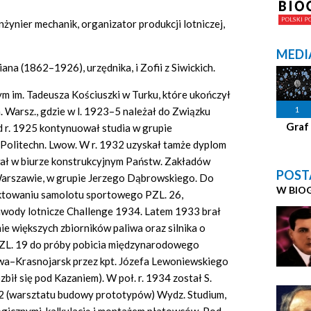
żynier mechanik, organizator produkcji lotniczej,
MEDI
ana (1862–1926), urzędnika, i Zofii z Siwickich.
m im. Tadeusza Kościuszki w Turku, które ukończył
1
hn. Warsz., gdzie w l. 1923–5 należał do Związku
Graf
d r. 1925 kontynuował studia w grupie
Politechn. Lwow. W r. 1932 uzyskał tamże dyplom
wał w biurze konstrukcyjnym Państw. Zakładów
POST
arszawie, w grupie Jerzego Dąbrowskiego. Do
W BIO
jektowaniu samolotu sportowego PZL. 26,
ody lotnicze Challenge 1934. Latem 1933 brał
e większych zbiorników paliwa oraz silnika o
ZL. 19 do próby pobicia międzynarodowego
awa–Krasnojarsk przez kpt. Józefa Lewoniewskiego
zbił się pod Kazaniem). W poł. r. 1934 został S.
12 (warsztatu budowy prototypów) Wydz. Studium,