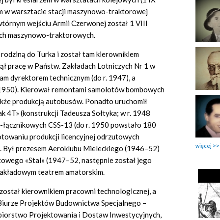
em w warsztacie stacji maszynowo-traktorowej
tórnym wejściu Armii Czerwonej został 1 VIII
ach maszynowo-traktorowych.
 rodziną do Turka i został tam kierownikiem
djął pracę w Państw. Zakładach Lotniczych Nr 1 w
tam dyrektorem technicznym (do r. 1947), a
. 1950). Kierował remontami samolotów bombowych
także produkcją autobusów. Ponadto uruchomił
 4T» (konstrukcji Tadeusza Sołtyka; w r. 1948
-łącznikowych CSS-13 (do r. 1950 powstało 180
gotowaniu produkcji licencyjnej odrzutowych
więcej
. Był prezesem Aeroklubu Mieleckiego (1946–52)
owego «Stal» (1947–52, następnie został jego
zakładowym teatrem amatorskim.
 został kierownikiem pracowni technologicznej, a
Biurze Projektów Budownictwa Specjalnego –
iorstwo Projektowania i Dostaw Inwestycyjnych,