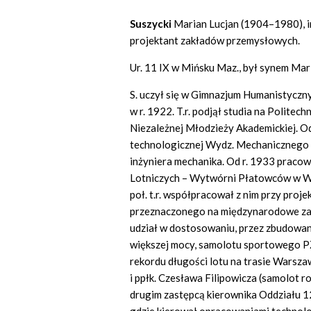
Suszycki
Marian Lucjan (1904–1980), in
projektant zakładów przemysłowych.
Ur. 11 IX w Mińsku Maz., był synem Mari
S. uczył się w Gimnazjum Humanistyczny
w r. 1922. T.r. podjął studia na Politec
Niezależnej Młodzieży Akademickiej. O
technologicznej Wydz. Mechanicznego 
inżyniera mechanika. Od r. 1933 praco
Lotniczych – Wytwórni Płatowców w W
poł. t.r. współpracował z nim przy pro
przeznaczonego na międzynarodowe zaw
udział w dostosowaniu, przez zbudowani
większej mocy, samolotu sportowego P
rekordu długości lotu na trasie Warsz
i ppłk. Czesława Filipowicza (samolot ro
drugim zastępcą kierownika Oddziału 