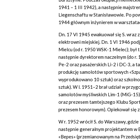
1941 – 1 III 1942), a następnie majstr
Liegenschaftu w Stanisławowie. Po pow
1944 głównym inżynierem w warsztat
Dn. 17 VI 1945 ewakuował się S. wraz z
elektrowni miejskiej. Dn. 1 VI 1946 po
Mielcu (od r. 1950 WSK-1 Mielec); był 
następnie dyrektorem naczelnym (do r
Pe-2 oraz pasażerskich Li-2 i DC-3, a 
produkcję samolotów sportowych «Szpak
wyprodukowano 10 sztuk) oraz szkolno
sztuk). W l. 1951–2 brał udział w przy
samolotów myśliwskich Lim-1 (MiG-15)
oraz prezesem tamtejszego Klubu Sport
prezesem honorowym). Opiekował się 
W r. 1952 wrócił S. do Warszawy, gdzie
następnie generalnym projektantem w 
«Bepes» (przemianowanym na Przedsięb