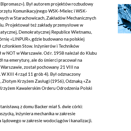
«Bipromasz»). Był autorem projektów rozbudowy
 Sprzętu Komunikacyjnego WSK-Mielec i WSK-
owych w Starachowicach, Zakładów Mechanicznych
iu. Projektował też zakłady przemysłowe w
atycznej, Demokratycznej Republice Wietnamu,
órnię «LINPUR», gdzie budowano na polskiej
ł członkiem Stow. Inżynierów i Techników
ał w NOT w Warszawie. Od r. 1958 należał do Klubu
ł na emeryturę, ale do śmierci pracował na
w Warszawie, został pochowany 21 VIII na
W XIII 4 rząd 11 grób 4). Był odznaczony
, Złotym Krzyżem Zasługi (1956), Odznaką «Za
i Krzyżem Kawalerskim Orderu Odrodzenia Polski
anisławą z domu Backer miał S. dwie córki:
uszycką, inżyniera mechanika w zakresie
era lądowego w zakresie wodociągów i kanalizacji.