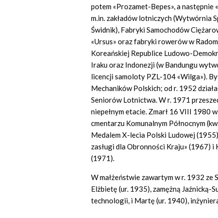
potem «Prozamet-Bepes», a następnie 
m.in. zakładów lotniczych (Wytwórnia
Świdnik), Fabryki Samochodów Ciężar
«Ursus» oraz fabryki rowerów w Radom
Koreańskiej Republice Ludowo-Demokr
Iraku oraz Indonezji (w Bandungu wytw
licencji samoloty PZL-104 «Wilga»). By
Mechaników Polskich; od r. 1952 dział
Seniorów Lotnictwa. W r. 1971 przeszed
niepełnym etacie. Zmarł 16 VIII 1980 
cmentarzu Komunalnym Północnym (kw. 
Medalem X-lecia Polski Ludowej (1955)
zasługi dla Obronności Kraju» (1967) 
(1971).
W małżeństwie zawartym w r. 1932 ze St
Elżbietę (ur. 1935), zamężną Jaźnicką-S
technologii, i Martę (ur. 1940), inżyni