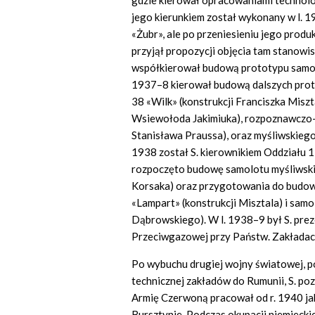
gdzie kierował opracowaniami technolo
jego kierunkiem został wykonany w l.
«Żubr», ale po przeniesieniu jego produ
przyjął propozycji objęcia tam stanowi
współkierował budową prototypu samol
1937–8 kierował budową dalszych pr
38 «Wilk» (konstrukcji Franciszka Miszt
Wsiewołoda Jakimiuka), rozpoznawczo
Stanisława Praussa), oraz myśliwskiego 
1938 został S. kierownikiem Oddziału 12
rozpoczęto budowę samolotu myśliwskie
Korsaka) oraz przygotowania do budo
«Lampart» (konstrukcji Misztala) i sam
Dąbrowskiego). W l. 1938–9 był S. prez
Przeciwgazowej przy Państw. Zakładac
Po wybuchu drugiej wojny światowej, p
technicznej zakładów do Rumunii, S. po
Armię Czerwoną pracował od r. 1940 ja
Bursztynie. Podczas okupacji niemiecki