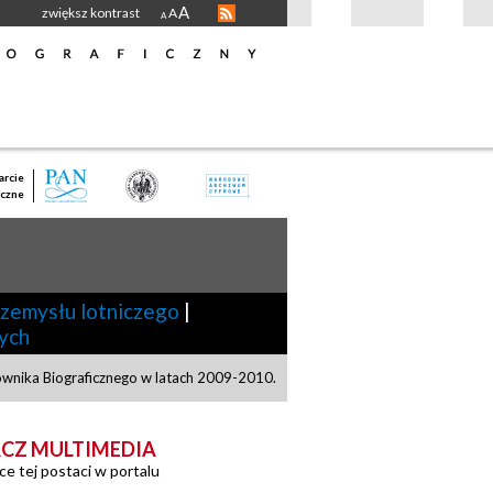
A
zwiększ kontrast
A
A
rcie
czne
rzemysłu lotniczego
|
ych
ownika Biograficznego w latach 2009-2010.
CZ MULTIMEDIA
ce tej postaci w portalu