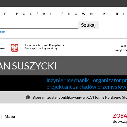
ane
Honorowy Patronat Prezydenta
Wspa
onat
Rzeczypospolitej Polskiej
merytory
AN
SUSZYCKI
inżynier mechanik
|
organizator p
projektant zakładów przemysłow
Biogram został opublikowany w XLVI tomie Polskiego Sł
ZOBA
Mapa
dotyczą