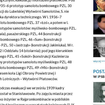
gicznymi, kalkulacją i montażem płatowców. Pod
 1935–6 prototyp samolotu bombowego PZL. 30
kcji do Lubelskiej Wytwórni Samolotów, S. nie
ska dyrektora technicznego. W l. 1936–7
otu bombowego PZL. 37 «Łoś», a potem w l.
ototypów samolotów: myśliwsko-bombowego PZL.
ala), pasażerskiego PZL. 44 (konstrukcji
-bombowego PZL. 46 «Sum» (konstrukcji
PZL. 50 «Jastrząb» (konstrukcji Jakimiuka). W r.
 i Oddziału 14 (stolarnia); pod jego kierunkiem
go PZL. 45 «Sokół» (konstrukcji Kazimierza
więcej
wy prototypów samolotu myśliwskiego PZL. 48
olotu bombowego PZL. 49 «Miś» (konstrukcji
POST
esem koła Ligi Obrony Powietrznej i
W
i
PSB
h Lotniczych – Wytwórni Płatowców.
odczas ewakuacji we wrześniu 1939 kadry
został w Stanisławowie. Po zajęciu miasta przez
ko inżynier w Rajpromkombinacie w pobliskim
ej był kreślarzem w warsztatach kolejowych (1 IX