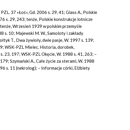
, PZL. 37 «Łoś», Gd. 2006 s. 29, 41; Glass A., Polskie
 s. 29, 243; tenże, Polskie konstrukcje lotnicze
 tenże, Wrzesień 1939 w polskim przemyśle
38 s. 10; Majewski M. W., Samoloty i zakłady
ołtyk T., Dwa żywioły, dwie pasje, W. 1997 s. 139;
59; WSK-PZL Mielec. Historia, dorobek,
. 23, 197; WSK-PZL Okęcie, W. 1988 s. 41, 263; –
 179; Szymański A., Całe życie za sterami, W. 1988
6 s. 11 (nekrolog); – Informacje córki, Elżbiety