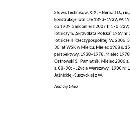
Słown. techników, XIX; – Bernád D., i in.
konstrukcje lotnicze 1893–1939, W. 1976
do 1939, Sandomierz 2007 II 170, 239;
lotniczym, „Skrzydlata Polska” 1969 nr 
lotnicze II Rzeczypospolitej, W. 2006; S
30 lat WSK w Mielcu, Mielec 1968 s. 1
perspektywy. 1938–1978, Mielec 1978 s
Ostrowski S., Pamiętnik, Mielec 2006 s.
s. 88–90; – „Życie Warszawy” 1980 nr 19
Jaźnickiej-Suszyckiej z W.
Andrzej Glass