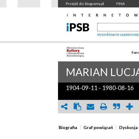
Przejdź do: biogramy.pl
FINA
wyszukiwanie zaawansow
Patr
MARIAN LUCJ
1904-09-11
-
1980-08-16
Biografia
Graf powiązań
Dyskusja