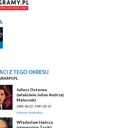
A
ACI Z TEGO OKRESU
GRAMY.PL
Juliusz Osterwa
(właściwie Julian Andrzej
Maluszek)
1885-06-23 - 1947-05-10
reżyser teatralny
Władysław Hańcza
(pierwotnie Tosik)