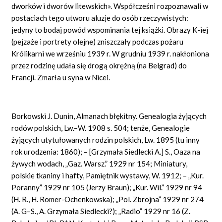
dworków i dworów litewskich». Współcześni rozpoznawali w
postaciach tego utworu aluzje do osób rzeczywistych:
jedyny to bodaj powód wspominania tej książki. Obrazy K-iej
(pejzaże i portrety olejne) zniszczały podczas pożaru
Królikarni we wrześniu 1939 r. W grudniu 1939 r. nakłoniona
przez rodzinę udała się drogą okrężną (na Belgrad) do
Francji. Zmarła u syna w Nicei.
Borkowski J. Dunin, Almanach błękitny. Genealogia żyjących
rodów polskich, Lw.–W. 1908 s. 504; tenże, Genealogie
żyjących utytułowanych rodzin polskich, Lw. 1895 (tu inny
rok urodzenia: 1860); – [Grzymała Siedlecki A.] S., Oaza na
żywych wodach, „Gaz. Warsz.” 1929 nr 154; Miniatury,
polskie tkaniny i hafty, Pamiętnik wystawy, W. 1912; – „Kur.
Poranny” 1929 nr 105 (Jerzy Braun); „Kur. Wil.” 1929 nr 94
(H. R., H. Romer-Ochenkowska); „Pol. Zbrojna” 1929 nr 274
(A. G–S., A. Grzymała Siedlecki?); „Radio” 1929 nr 16 (Z.