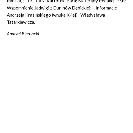
Rabska); – IBL PAN: Kartoteki Bara; Materiały Redakcji PSB:
Wspomnienie Jadwigi z Duninów Dębickiej; – Informacje
Andrzeja Krasińskiego (wnuka K-iej) i Władysława
Tatarkiewicza.
Andrzej Biernacki