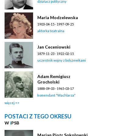
działacz polityczny
Maria Modzelewska
1903-04-15 - 1997-09-25
aktorka teatralna
Jan Ceceniowski
1879-11-23 - 1922-02-15
uczestnik wojny z bolszewikami
Adam Remigiusz
Grocholski
1888-09-03 - 1965-03-17
komendant "Wachlarza"
więcej
POSTACI Z TEGO OKRESU
W
i
PSB
Marian Piotr Sokołowski