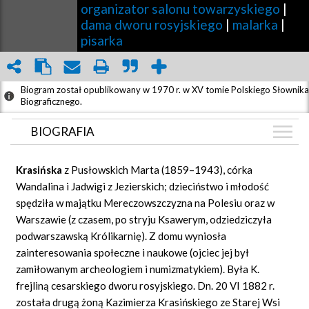
organizator salonu towarzyskiego
|
dama dworu rosyjskiego
|
malarka
|
pisarka
Biogram został opublikowany w 1970 r. w XV tomie Polskiego Słownika
Biograficznego.
BIOGRAFIA
BIOGRAFIA
Krasińska
z Pusłowskich Marta (1859–1943), córka
ZDJĘCIA
Wandalina i Jadwigi z Jezierskich; dzieciństwo i młodość
(3)
spędziła w majątku Mereczowszczyzna na Polesiu oraz w
GRAF POWIĄZAŃ
Warszawie (z czasem, po stryju Ksawerym, odziedziczyła
DYSKUSJA
podwarszawską Królikarnię). Z domu wyniosła
Mapa
zainteresowania społeczne i naukowe (ojciec jej był
zamiłowanym archeologiem i numizmatykiem). Była K.
frejliną cesarskiego dworu rosyjskiego. Dn. 20 VI 1882 r.
została drugą żoną Kazimierza Krasińskiego ze Starej Wsi