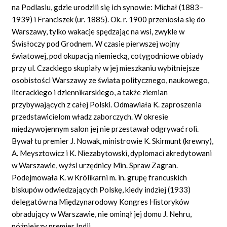
na Podlasiu, gdzie urodzili się ich synowie: Michał (1883–
1939) i Franciszek (ur. 1885). Ok. r. 1900 przeniosła się do
Warszawy, tylko wakacje spędzając na wsi, zwykle w
Świsłoczy pod Grodnem. W czasie pierwszej wojny
światowej, pod okupacją niemiecką, cotygodniowe obiady
przy ul. Czackiego skupiały w jej mieszkaniu wybitniejsze
osobistości Warszawy ze świata politycznego, naukowego,
literackiego i dziennikarskiego, a także ziemian
przybywających z całej Polski. Odmawiała K. zaproszenia
przedstawicielom władz zaborczych. W okresie
międzywojennym salon jej nie przestawał odgrywać roli.
Bywał tu premier J. Nowak, ministrowie K. Skirmunt (krewny),
A. Meysztowicz i K. Niezabytowski, dyplomaci akredytowani
w Warszawie, wyżsi urzędnicy Min. Spraw Zagran.
Podejmowała K. w Królikarni m. in. grupę francuskich
biskupów odwiedzających Polskę, kiedy indziej (1933)
delegatów na Międzynarodowy Kongres Historyków
obradujący w Warszawie, nie ominął jej domu J. Nehru,
późniejszy premier Indii.