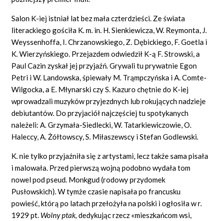
Salon K-iej istniał lat bez mała czterdzieści. Ze świata
literackiego gościła K. m. in. H. Sienkiewicza, W. Reymonta, J.
Weyssenhoffa, I. Chrzanowskiego, Z. Dębickiego, F. Goetla i
K. Wierzyńskiego. Przejazdem odwiedził K-ą F. Strowski, a
Paul Cazin zyskał jej przyjaźń. Grywali tu prywatnie Egon
Petri i W. Landowska, śpiewały M. Trąmpczyńska i A. Comte-
Wilgocka, a E. Młynarski czy S. Kazuro chętnie do K-iej
wprowadzali muzyków przyjezdnych lub rokujących nadzieje
debiutantów. Do przyjaciół najczęściej tu spotykanych
należeli: A. Grzymała-Siedlecki, W. Tatarkiewiczowie, O.
Haleccy, A. Żółtowscy, S. Miłaszewscy i Stefan Godlewski.
K. nie tylko przyjaźniła się z artystami, lecz także sama pisała
i malowała. Przed pierwszą wojną podobno wydała tom
nowel pod pseud. Monkgud (rodowy przydomek
Pusłowskich). W tymże czasie napisała po francusku
powieść, którą po latach przełożyła na polski i ogłosiła w r.
1929 pt.
Wolny ptak,
dedykując rzecz «mieszkańcom wsi,