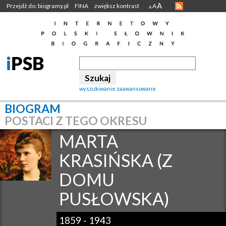
A
Przejdź do: biogramy.pl
FINA
zwiększ kontrast
A
A
wyszukiwanie zaawansowane
BIOGRAM
POSTACI Z TEGO OKRESU
MARTA
KRASIŃSKA (Z
DOMU
PUSŁOWSKA)
1859
-
1943