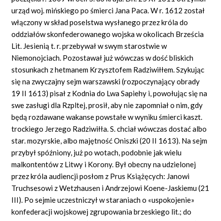
urząd woj. mińskiego po śmierci Jana Paca. W r. 1612 został
włączony w skład poselstwa wysłanego przez króla do
oddziałów skonfederowanego wojska w okolicach Brześcia
Lit. Jesienią t. r. przebywał w swym starostwie w
Niemonojciach. Pozostawał już wówczas w dość bliskich
stosunkach z hetmanem Krzysztofem Radziwiłłem. Szykując
się na zwyczajny sejm warszawski (rozpoczynający obrady
19 II 1613) pisał z Kodnia do Lwa Sapiehy i, powołując się na
swe zasługi dla Rzpltej, prosił, aby nie zapomniał o nim, gdy
będą rozdawane wakanse powstałe w wyniku śmierci kaszt.
trockiego Jerzego Radziwiłła. S. chciał wówczas dostać albo
star. mozyrskie, albo majętność Oniszki (20 II 1613). Na sejm
przybył spóźniony, już po wotach, podobnie jak wielu
malkontentów z Litwy i Korony. Był obecny na udzielonej
przez króla audiencji posłom z Prus Książęcych: Janowi
Truchsesowi z Wetzhausen i Andrzejowi Koene-Jaskiemu (21
III). Po sejmie uczestniczył w staraniach o «uspokojenie»
konfederacji wojskowej zgrupowania brzeskiego lit.; do