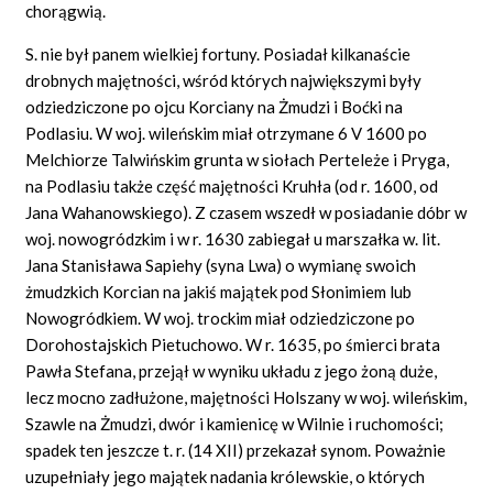
chorągwią.
S. nie był panem wielkiej fortuny. Posiadał kilkanaście
drobnych majętności, wśród których największymi były
odziedziczone po ojcu Korciany na Żmudzi i Boćki na
Podlasiu. W woj. wileńskim miał otrzymane 6 V 1600 po
Melchiorze Talwińskim grunta w siołach Perteleże i Pryga,
na Podlasiu także część majętności Kruhła (od r. 1600, od
Jana Wahanowskiego). Z czasem wszedł w posiadanie dóbr w
woj. nowogródzkim i w r. 1630 zabiegał u marszałka w. lit.
Jana Stanisława Sapiehy (syna Lwa) o wymianę swoich
żmudzkich Korcian na jakiś majątek pod Słonimiem lub
Nowogródkiem. W woj. trockim miał odziedziczone po
Dorohostajskich Pietuchowo. W r. 1635, po śmierci brata
Pawła Stefana, przejął w wyniku układu z jego żoną duże,
lecz mocno zadłużone, majętności Holszany w woj. wileńskim,
Szawle na Żmudzi, dwór i kamienicę w Wilnie i ruchomości;
spadek ten jeszcze t. r. (14 XII) przekazał synom. Poważnie
uzupełniały jego majątek nadania królewskie, o których