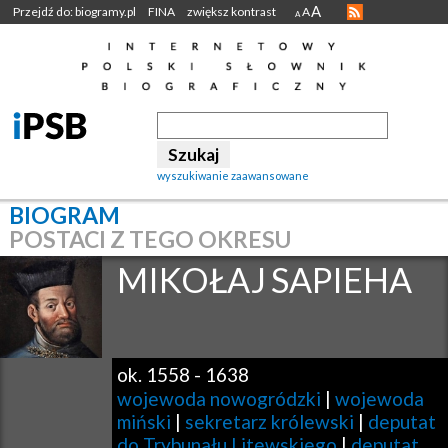
A
Przejdź do: biogramy.pl
FINA
zwiększ kontrast
A
A
wyszukiwanie zaawansowane
BIOGRAM
POSTACI Z TEGO OKRESU
MIKOŁAJ
SAPIEHA
ok. 1558
-
1638
wojewoda nowogródzki
|
wojewoda
miński
|
sekretarz królewski
|
deputat
do Trybunału Litewskiego
|
deputat