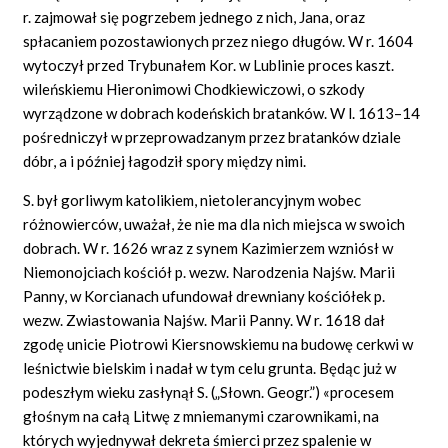
r. zajmował się pogrzebem jednego z nich, Jana, oraz
spłacaniem pozostawionych przez niego długów. W r. 1604
wytoczył przed Trybunałem Kor. w Lublinie proces kaszt.
wileńskiemu Hieronimowi Chodkiewiczowi, o szkody
wyrządzone w dobrach kodeńskich bratanków. W l. 1613–14
pośredniczył w przeprowadzanym przez bratanków dziale
dóbr, a i później łagodził spory między nimi.
S. był gorliwym katolikiem, nietolerancyjnym wobec
różnowierców, uważał, że nie ma dla nich miejsca w swoich
dobrach. W r. 1626 wraz z synem Kazimierzem wzniósł w
Niemonojciach kościół p. wezw. Narodzenia Najśw. Marii
Panny, w Korcianach ufundował drewniany kościółek p.
wezw. Zwiastowania Najśw. Marii Panny. W r. 1618 dał
zgodę unicie Piotrowi Kiersnowskiemu na budowę cerkwi w
leśnictwie bielskim i nadał w tym celu grunta. Będąc już w
podeszłym wieku zasłynął S. („Słown. Geogr.”) «procesem
głośnym na całą Litwę z mniemanymi czarownikami, na
których wyjednywał dekreta śmierci przez spalenie w