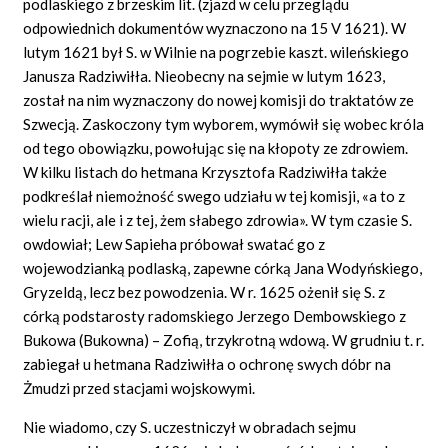
podlaskiego z brzeskim lit. (zjazd w celu przeglądu
odpowiednich dokumentów wyznaczono na 15 V 1621). W
lutym 1621 był S. w Wilnie na pogrzebie kaszt. wileńskiego
Janusza Radziwiłła. Nieobecny na sejmie w lutym 1623,
został na nim wyznaczony do nowej komisji do traktatów ze
Szwecją. Zaskoczony tym wyborem, wymówił się wobec króla
od tego obowiązku, powołując się na kłopoty ze zdrowiem.
W kilku listach do hetmana Krzysztofa Radziwiłła także
podkreślał niemożność swego udziału w tej komisji, «a to z
wielu racji, ale i z tej, żem słabego zdrowia». W tym czasie S.
owdowiał; Lew Sapieha próbował swatać go z
wojewodzianką podlaską, zapewne córką Jana Wodyńskiego,
Gryzeldą, lecz bez powodzenia. W r. 1625 ożenił się S. z
córką podstarosty radomskiego Jerzego Dembowskiego z
Bukowa (Bukowna) – Zofią, trzykrotną wdową. W grudniu t. r.
zabiegał u hetmana Radziwiłła o ochronę swych dóbr na
Żmudzi przed stacjami wojskowymi.
Nie wiadomo, czy S. uczestniczył w obradach sejmu