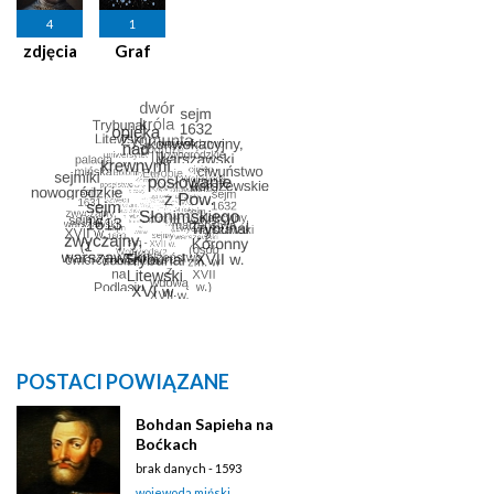
4
1
zdjęcia
Graf
POSTACI POWIĄZANE
Bohdan Sapieha na
Boćkach
brak danych - 1593
wojewoda miński