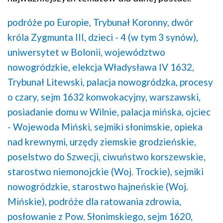
podróże po Europie,
Trybunał Koronny,
dwór
króla Zygmunta III,
dzieci - 4 (w tym 3 synów),
uniwersytet w Bolonii,
województwo
nowogródzkie,
elekcja Władysława IV 1632,
Trybunał Litewski,
palacja nowogródzka,
procesy
o czary,
sejm 1632 konwokacyjny, warszawski,
posiadanie domu w Wilnie,
palacja mińska,
ojciec
- Wojewoda Miński,
sejmiki słonimskie,
opieka
nad krewnymi,
urzędy ziemskie grodzieńskie,
poselstwo do Szwecji,
ciwuństwo korszewskie,
starostwo niemonojckie (Woj. Trockie),
sejmiki
nowogródzkie,
starostwo hajneńskie (Woj.
Mińskie),
podróże dla ratowania zdrowia,
posłowanie z Pow. Słonimskiego,
sejm 1620,