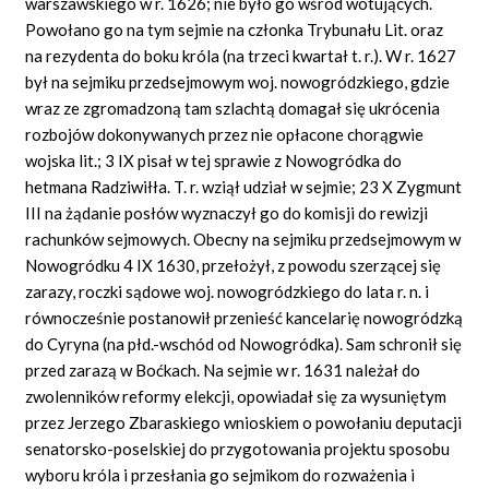
warszawskiego w r. 1626; nie było go wśród wotujących.
Powołano go na tym sejmie na członka Trybunału Lit. oraz
na rezydenta do boku króla (na trzeci kwartał t. r.). W r. 1627
był na sejmiku przedsejmowym woj. nowogródzkiego, gdzie
wraz ze zgromadzoną tam szlachtą domagał się ukrócenia
rozbojów dokonywanych przez nie opłacone chorągwie
wojska lit.; 3 IX pisał w tej sprawie z Nowogródka do
hetmana Radziwiłła. T. r. wziął udział w sejmie; 23 X Zygmunt
III na żądanie posłów wyznaczył go do komisji do rewizji
rachunków sejmowych. Obecny na sejmiku przedsejmowym w
Nowogródku 4 IX 1630, przełożył, z powodu szerzącej się
zarazy, roczki sądowe woj. nowogródzkiego do lata r. n. i
równocześnie postanowił przenieść kancelarię nowogródzką
do Cyryna (na płd.-wschód od Nowogródka). Sam schronił się
przed zarazą w Boćkach. Na sejmie w r. 1631 należał do
zwolenników reformy elekcji, opowiadał się za wysuniętym
przez Jerzego Zbaraskiego wnioskiem o powołaniu deputacji
senatorsko-poselskiej do przygotowania projektu sposobu
wyboru króla i przesłania go sejmikom do rozważenia i