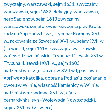
zwyczajny, warszawski,
sejm 1631, zwyczajny,
warszawski,
sejm 1632 elekcyjny, warszawski,
herb Sapiehów,
sejm 1613 zwyczajny,
warszawski,
senatorowie rezydenci przy Królu,
rodzina Sapiehów h. wł.,
Trybunał Koronny XVII
w.,
rokowania ze Szwedami XVII w.,
sejmy XVII w.
(1 ćwierć),
sejm 1618, zwyczajny, warszawski,
województwo mińskie,
Trybunał Litewski XVI w.,
Trybunał Litewski XVII w.,
sejm 1603,
małżeństwa - 2 (osób zm. w XVII w.),
postawa
gorliwego katolika,
dobra na Podlasiu,
posiadanie
dworu w Wilnie,
własność kamienicy w Wilnie,
małżeństwo z wdową XVII w.,
córka -
bernardynka,
syn - Wojewoda Nowogródzki,
sejmy XVII w. (2 ćwierć)