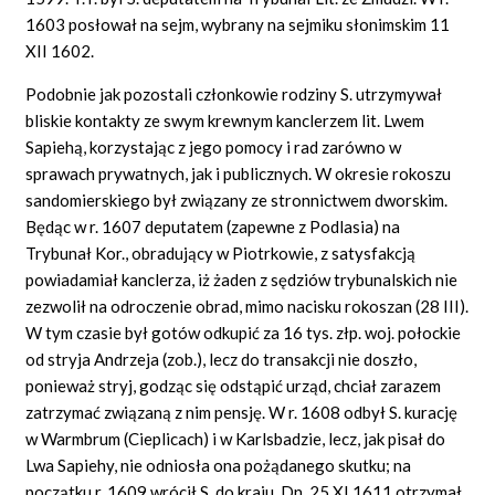
1603 posłował na sejm, wybrany na sejmiku słonimskim 11
XII 1602.
Podobnie jak pozostali członkowie rodziny S. utrzymywał
bliskie kontakty ze swym krewnym kanclerzem lit. Lwem
Sapiehą, korzystając z jego pomocy i rad zarówno w
sprawach prywatnych, jak i publicznych. W okresie rokoszu
sandomierskiego był związany ze stronnictwem dworskim.
Będąc w r. 1607 deputatem (zapewne z Podlasia) na
Trybunał Kor., obradujący w Piotrkowie, z satysfakcją
powiadamiał kanclerza, iż żaden z sędziów trybunalskich nie
zezwolił na odroczenie obrad, mimo nacisku rokoszan (28 III).
W tym czasie był gotów odkupić za 16 tys. złp. woj. połockie
od stryja Andrzeja (zob.), lecz do transakcji nie doszło,
ponieważ stryj, godząc się odstąpić urząd, chciał zarazem
zatrzymać związaną z nim pensję. W r. 1608 odbył S. kurację
w Warmbrum (Cieplicach) i w Karlsbadzie, lecz, jak pisał do
Lwa Sapiehy, nie odniosła ona pożądanego skutku; na
początku r. 1609 wrócił S. do kraju. Dn. 25 XI 1611 otrzymał