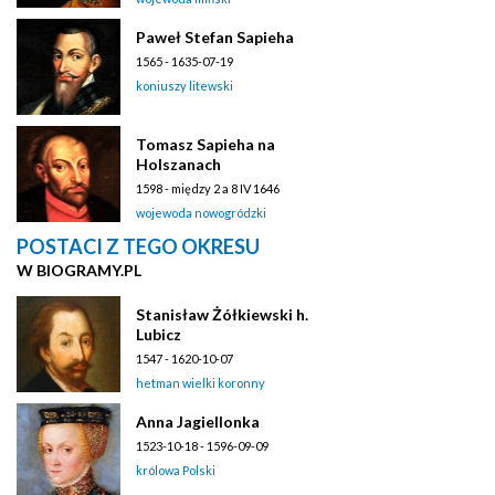
Paweł Stefan Sapieha
1565 - 1635-07-19
koniuszy litewski
Tomasz Sapieha na
Holszanach
1598 - między 2 a 8 IV 1646
wojewoda nowogródzki
POSTACI Z TEGO OKRESU
W BIOGRAMY.PL
Stanisław Żółkiewski h.
Lubicz
1547 - 1620-10-07
hetman wielki koronny
Anna Jagiellonka
1523-10-18 - 1596-09-09
królowa Polski