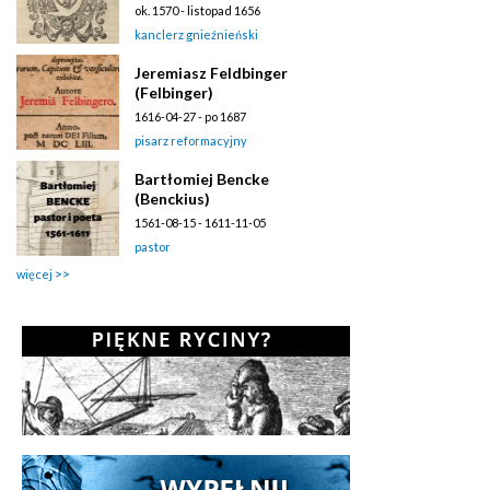
ok. 1570 - listopad 1656
kanclerz gnieźnieński
Jeremiasz Feldbinger
(Felbinger)
1616-04-27 - po 1687
pisarz reformacyjny
Bartłomiej Bencke
(Benckius)
1561-08-15 - 1611-11-05
pastor
więcej