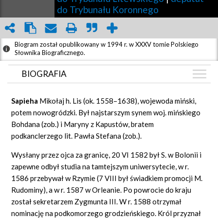
do Trybunału Koronnego
Biogram został opublikowany w 1994 r. w XXXV tomie Polskiego
Słownika Biograficznego.
BIOGRAFIA
BIOGRAFIA
Sapieha
Mikołaj h. Lis (ok. 1558–1638), wojewoda miński,
ZDJĘCIA
potem nowogródzki. Był najstarszym synem woj. mińskiego
(4)
Bohdana (zob.) i Maryny z Kapustów, bratem
GRAF POWIĄZAŃ
podkanclerzego lit. Pawła Stefana (zob.).
DYSKUSJA
Wysłany przez ojca za granicę, 20 VI 1582 był S. w Bolonii i
Mapa
zapewne odbył studia na tamtejszym uniwersytecie, w r.
1586 przebywał w Rzymie (7 VIII był świadkiem promocji M.
Rudominy), a w r. 1587 w Orleanie. Po powrocie do kraju
został sekretarzem Zygmunta III. W r. 1588 otrzymał
nominację na podkomorzego grodzieńskiego. Król przyznał