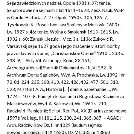
Sejm zawiedzionych nadziei, Opole 1981 s. 97; tenże,
Senatorowie na sejmach z lat 1611–1623, Zesz. Nauk. WSP
w Opolu, Historia, Z. 27, Opole 1990 s. 105, 126–7;
Tyszkowski K., Poselstwo Lwa Sapiehy w Moskwie 1600 r.,
Lw. 1927 s. 46; tenże, Wojna o Smoleńsk 1613–1615, Lw.
1932 s. 60; Załęski, Jezuici, IV cz. 3 s. 1136; Žukovič P.,
Varšavskij sejm 1627
goda
i jego značenie
v
istorii
bor’by
pravoslavnych
s
uniej, „Christianskoe Čtenie” 1910
t.
233
s.
338–9; – Akty
Vil. Archeogr.
Kom.,
XX 161;
Archeografičeskij Sbornik Dokumentov, III, VI 292–3;
Archiwum Domu Sapiehów, Wyd. A. Prochaska, Lw. 1892 I nr
72, 81, 224, 235, 368, 413, 422, 426, 432, 477, 501, 510,
523; Misztołt A. A., Historia […] domus Sapiehanae…, Wil.
1724 s. 107–8; Pamiętniki Samuela i Bogusława Kazimierza
Maskiewiczów, Wyd. A. Sajkowski, Wr. 1961 s. 210;
Radziwiłł, Pamiętnik; Script.
Rer. Pol., XX (Diariusze sejmowe
1597); Vol. leg., III 181, 215, 238, 241, 365, 367; – AGAD:
Arch. Radziwiłłów Dz. II nr 1029 (laudum sejmiku
nowogródzkiego z 4 IX 1630), Dz. V t. 335 nr 13860