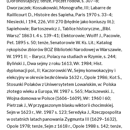
(Dorohostajscy); tenże, Poczet rodów, s. 307–8;
Dworzaczek; Kossakowski, Monografie, III; Labarre de
Raillicourt D., Histoire des Sapieha, Paris 1970 s. 33–4;
Niesiecki, I 194, 226, VIII 270 (błędnie jako koniuszy lit.);
Sapiehowie; Bartoszewicz J., Tablice historyczne, „Bibl.
Warsz.” 1863 t. 4 s. 139–41; Elektorowie; Wolff J., Pacowie,
Pet. 1895 s. 50; tenże, Senatorowie W. Ks. Lit.; Katalog
rękopisów zbiorów BOZ Biblioteki Narodowej w Warszawie,
W. 1991 II; – Barycz, Polacy na studiach w Rzymie, s. 244;
Byliński J., Dwa sejmy z roku 1613, Wr. 1984; Hist.
dyplomacji pol., II; Kaczorowski W., Sejmy konwokacyjny i
elekcyjny w okresie bezkrólewia 1632 r., Opole 1986; Kot S.,
Stosunki Polaków z Uniwersytetem Lowańskim, w: Polska
złotego wieku a Europa, W. 1987 s. 565; Maciszewski. J.,
Wojna domowa w Polsce (1606–1609), Wr: 1960 I 60;
Pietrzak J., W przygaszonym blasku wiktorii chocimskiej.
Sejm w 1623 r., Wr. 1987 s. 123; Seredyka J., Rzeczpospolita
w ostatnich latach panowania Zygmunta III (1629–1632),
Opole 1978; tenże, Sejm z 1618 r., Opole 1988 s. 142; tenże,