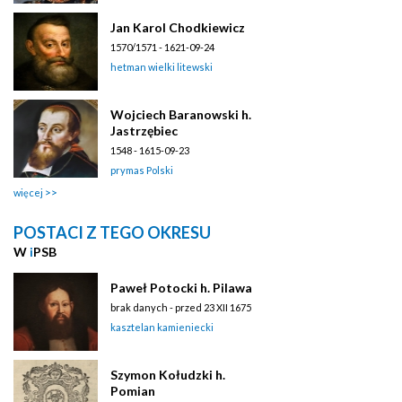
Jan Karol Chodkiewicz
1570/1571 - 1621-09-24
hetman wielki litewski
Wojciech Baranowski h.
Jastrzębiec
1548 - 1615-09-23
prymas Polski
więcej
POSTACI Z TEGO OKRESU
W
i
PSB
Paweł Potocki h. Pilawa
brak danych - przed 23 XII 1675
kasztelan kamieniecki
Szymon Kołudzki h.
Pomian