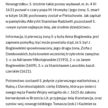
Nowogródku». S. istotnie takie pozwy wydawał, m. in. 4 XI
1631 pozwał o czary popa M. Hromykę i jego żonę. S. zmarł
w lutym 1638; pochowany został w Pietuchowie. Jak zapisał
w pamiętniku Albrycht Stanisław Radziwiłł, pozostawił S.
«swym synom najlepsze imię, ale średnie dziedzictwo».
Informacja, iż pierwszą żoną S-y była Anna Boglewska, jest
zapewne pomyłką; być może powstała stąd, że S. był z
Boglewskimi spowinowacony, jego druga żona, Zofia z
Dembowskich, była bowiem wcześniej trzykrotnie zamężna:
1. v. za Adrianem Mikołajewskim (1593), 2. v. za Janem
Boglewskim (1609), 3. v. za Stanisławem Lasockim, kaszt.
czerskim (1621).
Potomstwo zostawił S. jedynie z pierwszego małżeństwa, z
Rainą z Dorohostajskich: córkę Elżbietę, która po śmierci
swego męża Pawła Wojny wstąpiła ok. r. 1625 do zakonu
bernardynek w Brześciu Lit. przyjmując imię Konstancja, oraz
synów: woj. nowogródzkiego Tomasza (zob.) i Kazimierza