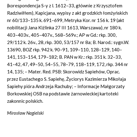
(korespondencja S-y z l. 1612–33, głównie z Krzysztofem
Radziwiłłem), Kapicjana, wypisy z akt grodzkich łomżyńskich
nr 60/133–135 k. 691–699, Metryka Kor. nr 156 k. 19 (akt
nobilitacji Jana Kiźlinka 27 III 1613, Warszawa), nr 180 k.
403–403v., 405–407v., 568–569v.; AP w Gd.: rkp. 300,
29/112 k. 26v., 28, rkp. 300, 53/157 nr 8a; B. Narod.: sygn.W.
13690, BOZ rkp. 942 k. 90–91, 109–110, 128–129, 140–
141, 153–154, 179–182; B. PAN w Kr.: rkp. 351 k. 32–33,
41–42, 47, 49–50, 54–55, 78–79, 118–119, 172, rkp. 344 nr
14, 135; – Mater. Red. PSB: Skorowidz Sapiehów, Oprac.
przez Eustachego S. Sapiehę, Życiorys Kazimierza Mikołaja
Sapiehy pióra Andrzeja Rachuby; – Informacje Małgorzaty
Borkowskiej OSB na podstawie żarnowieckiej kartoteki
zakonnic polskich.
Mirosław Nagielski