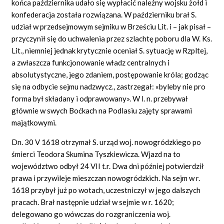
końca października udało się wypłacić należny wojsku żołd i
konfederacja została rozwiązana. W październiku brał S.
udział w przedsejmowym sejmiku w Brześciu Lit. i – jak pisał –
przyczynił się do uchwalenia przez szlachtę poboru dla W. Ks.
Lit., niemniej jednak krytycznie oceniał S. sytuację w Rzpltej,
a zwłaszcza funkcjonowanie władz centralnych i
absolutystyczne, jego zdaniem, postępowanie króla; godząc
się na odbycie sejmu nadzwycz., zastrzegał: «byleby nie pro
forma był składany i odprawowany». W l. n. przebywał
głównie w swych Boćkach na Podlasiu zajęty sprawami
majątkowymi.
Dn. 30 V 1618 otrzymał S. urząd woj. nowogródzkiego po
śmierci Teodora Skumina Tyszkiewicza. Wjazd na to
województwo odbył 24 VII t.r. Dwa dni później potwierdził
prawa i przywileje mieszczan nowogródzkich. Na sejm w r.
1618 przybył już po wotach, uczestniczył w jego dalszych
pracach. Brał następnie udział w sejmie w r. 1620;
delegowano go wówczas do rozgraniczenia woj.