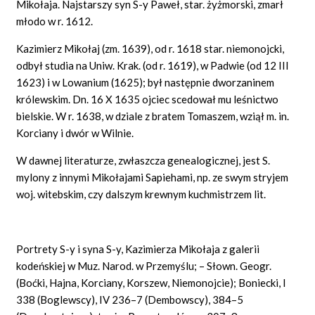
Mikołaja. Najstarszy syn S-y Paweł, star. żyżmorski, zmarł
młodo w r. 1612.
Kazimierz Mikołaj (zm. 1639), od r. 1618 star. niemonojcki,
odbył studia na Uniw. Krak. (od r. 1619), w Padwie (od 12 III
1623) i w Lowanium (1625); był następnie dworzaninem
królewskim. Dn. 16 X 1635 ojciec scedował mu leśnictwo
bielskie. W r. 1638, w dziale z bratem Tomaszem, wziął m. in.
Korciany i dwór w Wilnie.
W dawnej literaturze, zwłaszcza genealogicznej, jest S.
mylony z innymi Mikołajami Sapiehami, np. ze swym stryjem
woj. witebskim, czy dalszym krewnym kuchmistrzem lit.
Portrety S-y i syna S-y, Kazimierza Mikołaja z galerii
kodeńskiej w Muz. Narod. w Przemyślu; – Słown. Geogr.
(Boćki, Hajna, Korciany, Korszew, Niemonojcie); Boniecki, I
338 (Boglewscy), IV 236–7 (Dembowscy), 384–5