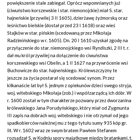
powiększenie stale zabiegał. Oprócz wspomnianych już
(ciwuństwo korszewskie i star. niemonojckie) miał S. star.
hajneńskie (przywilej 3 II 1605), dzierżawę żyżmorską oraz
leśnictwo bielskie (dostał przed 23 I 1618) oraz wieś
Stajków w star. pińskim (scedowaną przez Mikołaja
Radzimińskiego w r. 1605). Dn. 20 I 1610 uzyskał zgodę na
przyłączenie do star. niemonojckiego wsi Ryndiszki, 2 III t. r.
dał mu król przywilej na dołączenie do ciwuństwa
korszewskiego wsi Obelin, a 1 II 1627 na przywrócenie wsi
Buchowicze do star. hajneńskiego. Królewszczyzny te
jeszcze za życia postarał się scedować synom. Przez
kilkanaście lat był S. jednym z opiekunów dzieci swego stryja,
woj. witebskiego Mikołaja (zob.) i współzarządcą ich dóbr. W
r. 1600 został w tym charakterze pozwany przez dworzanina
królewskiego Jana Porudyńskiego, który miał od Zygmunta
III zapis na dobrach woj. witebskiego i nie otrzymał od jego
spadkobierców należnej mu z tego tytułu sumy 935 kóp gr.
lit. W r. 1602 wraz ze swym bratem Pawłem Stefanem
rozsądzał S. w Kodniu spory majątkowe między bratankami, t.