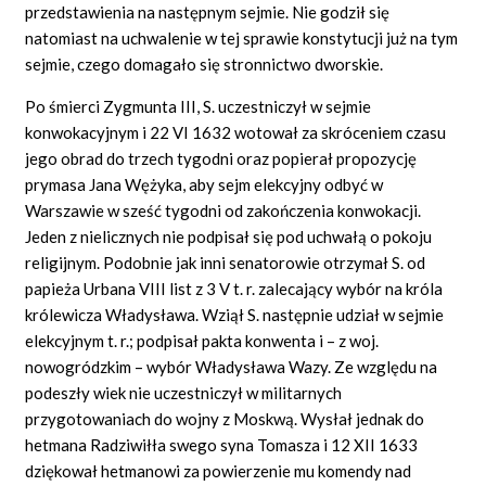
przedstawienia na następnym sejmie. Nie godził się
natomiast na uchwalenie w tej sprawie konstytucji już na tym
sejmie, czego domagało się stronnictwo dworskie.
Po śmierci Zygmunta III, S. uczestniczył w sejmie
konwokacyjnym i 22 VI 1632 wotował za skróceniem czasu
jego obrad do trzech tygodni oraz popierał propozycję
prymasa Jana Wężyka, aby sejm elekcyjny odbyć w
Warszawie w sześć tygodni od zakończenia konwokacji.
Jeden z nielicznych nie podpisał się pod uchwałą o pokoju
religijnym. Podobnie jak inni senatorowie otrzymał S. od
papieża Urbana VIII list z 3 V t. r. zalecający wybór na króla
królewicza Władysława. Wziął S. następnie udział w sejmie
elekcyjnym t. r.; podpisał pakta konwenta i – z woj.
nowogródzkim – wybór Władysława Wazy. Ze względu na
podeszły wiek nie uczestniczył w militarnych
przygotowaniach do wojny z Moskwą. Wysłał jednak do
hetmana Radziwiłła swego syna Tomasza i 12 XII 1633
dziękował hetmanowi za powierzenie mu komendy nad