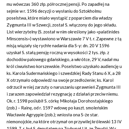
mu wówczas 360 złp. półrocznej pensji. Po zapadłej na
sejmie w r. 1596 decyzji o wysłaniu do Sztokholmu
poselstwa, które miało wystąpić z poparciem dla władzy
Zygmunta III w Szwecji, został S. włączony do jego składu.
List wierzytelny (S. został w nim określony jako «palatinides
Minscensis») wystawiono w Warszawie 7 V t. r. Zapewne z tą
misją wiązały się rychłe nadania dla S-y: dn. 20 V 1596
uzyskał S. stałą pensję roczną w wysokości 2 tys. złp. z
dochodów palowego gdańskiego, a wkrótce, 29 V, nadał mu
król ciwuństwo korszewskie. Poselstwo uzyskało audiencję u
ks. Karola Sudermańskiego i szwedzkiej Rady Stanu 6 X, a 28
X otrzymało odpowiedź na swoje przedłożenie; ks. Karol
odrzucił w niej zarzuty o naruszaniu uprawnień Zygmunta III
i zarazem zapowiedział rezygnację z działań przeciw niemu.
Ok. r. 1598 poślubił S. córkę Mikołaja Dorohostajskiego
(zob.) – Rainę, od r. 1597 wdowę po kaszt. smoleńskim
Wacławie Agryppie (zob.); wniosła ona S-że star.
niemonojckie, na które otrzymał on przywilej królewski 13 IV
1599. T. r. był S. deputatem na Trybunał Lit. ze Żmudzi. W r.