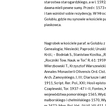
starostwa starogardzkiego, a w l. 159
dawna mieli pewne sumy. Przed r. 1573 
i tam wzniósł sobie rezydencję. W Mroc
Golubiu, gdzie mu synowie w kościele p
piaskowca.
Nagrobek w kościele paraf. w Golubiu z 
Genealogia; Niesiecki; Paprocki; Uruski
Król.; – Bodniak S., Stanisław Kostka, „
„Roczniki Tow. Nauk. w Tor.” R. 61: 1959 
Wierzbowski T., Krzysztof Warszewicki, 
Annales Monasterii
Olivensis
Ord. Cist.
Arch. Zamoyskiego, I, III; Diariusze i 
1911,
Script. Rer. Pol., XXI; Hosii epis
Czaplewski, Tor. 1937–47 I–II, Fontes, 
województwa pomorskiego 1565, Wyd. 
malborskiego i chełmińskiego 1570, Wy
nr 3472; Mon. Pol. Vat., IV–VI, VII 411,