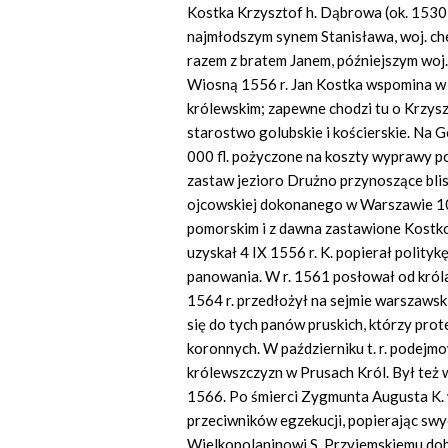
Kostka Krzysztof
h.
Dąbrowa (ok. 1530
najmłodszym synem Stanisława, woj. che
razem z bratem Janem, późniejszym woj.
Wiosną 1556 r. Jan Kostka wspomina w 
królewskim; zapewne chodzi tu o Krzyszt
starostwo golubskie i kościerskie. Na 
000 fl. pożyczone na koszty wyprawy poz
zastaw jezioro Drużno przynoszące blis
ojcowskiej dokonanego w Warszawie 10 I
pomorskim i z dawna zastawione Kostk
uzyskał 4 IX 1556
r.
K. popierał polity
panowania. W r. 1561 posłował od króla
1564 r. przedłożył na sejmie warszawski
się do tych panów pruskich, którzy pro
koronnych. W październiku t. r. podejm
królewszczyzn w Prusach Król. Był też w
1566. Po śmierci Zygmunta Augusta K. w
przeciwników egzekucji, popierając sw
Wielkopolaninowi S. Przyjemskiemu dob