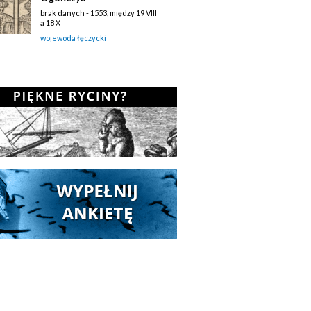
brak danych - 1553, między 19 VIII
a 18 X
wojewoda łęczycki