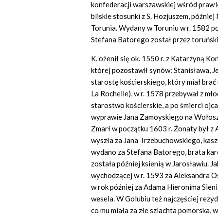
konfederacji warszawskiej wśród praw k
bliskie stosunki z S. Hozjuszem, późnie
Torunia. Wydany w Toruniu w r. 1582 p
Stefana Batorego został przez toruńs
K. ożenił się ok. 1550 r. z Katarzyną 
której pozostawił synów: Stanisława, J
starostę kościerskiego, który miał brać
La Rochelle), w r. 1578 przebywał z mł
starostwo kościerskie, a po śmierci ojc
wyprawie Jana Zamoyskiego na Wołoszcz
Zmarł w początku 1603 r. Żonaty był z
wyszła za Jana Trzebuchowskiego, kaszt
wydano za Stefana Batorego, brata kar
została później ksienią w Jarosławiu. J
wychodzącej w r. 1593 za Aleksandra O
w rok później za Adama Hieronima Sien
wesela. W Golubiu też najczęściej rez
co mu miała za złe szlachta pomorska, w