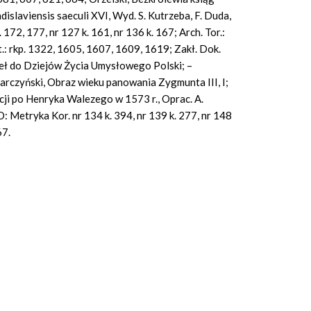
dislaviensis saeculi XVI, Wyd. S. Kutrzeba, F. Duda,
172, 177, nr 127 k. 161, nr 136 k. 167; Arch. Tor.:
art.: rkp. 1322, 1605, 1607, 1609, 1619; Zakł. Dok.
eł do Dziejów Życia Umysłowego Polski; –
Siarczyński, Obraz wieku panowania Zygmunta III, I;
cji po Henryka Walezego w 1573 r., Oprac. A.
: Metryka Kor. nr 134 k. 394, nr 139 k. 277, nr 148
67.