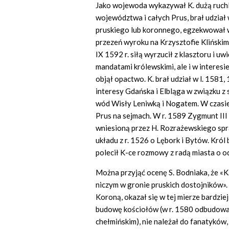
Jako wojewoda wykazywał K. dużą ruch
województwa i całych Prus, brał udzia
pruskiego lub koronnego, egzekwował 
przezeń wyroku na Krzysztofie Klińskim
IX 1592 r. siłą wyrzucił z klasztoru i uw
mandatami królewskimi, ale i w interes
objął opactwo. K. brał udział w l. 1581
interesy Gdańska i Elbląga w związku 
wód Wisły Leniwką i Nogatem. W czasi
Prus na sejmach. W r. 1589 Zygmunt III
wniesioną przez H. Rozrażewskiego spr
układu z r. 1526 o Lębork i Bytów. Kró
polecił K-ce rozmowy z radą miasta o o
Można przyjąć ocenę S. Bodniaka, że «K.
niczym w gronie pruskich dostojników». 
Koroną, okazał się w tej mierze bardzie
budowę kościołów (w r. 1580 odbudowa
chełmińskim), nie należał do fanatyków,