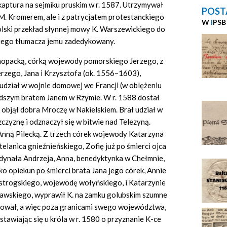
aptura na sejmiku pruskim w r. 1587. Utrzymywał
POST
j M. Kromerem, ale i z patrycjatem protestanckiego
W
i
PSB
olski przekład słynnej mowy K. Warszewickiego do
kiego tłumacza jemu zadedykowany.
Konopacką, córką wojewody pomorskiego Jerzego, z
erzego, Jana i Krzysztofa (ok. 1556–1603),
 udział w wojnie domowej we Francji (w oblężeniu
odszym bratem Janem w Rzymie. W r. 1588 dostał
a objął dobra Mroczę w Nakielskiem. Brał udział w
yznę i odznaczył się w bitwie nad Telezyną.
 Anną Pilecką. Z trzech córek wojewody Katarzyna
elanica gnieźnieńskiego, Zofię już po śmierci ojca
dynała Andrzeja, Anna, benedyktynka w Chełmnie,
ako opiekun po śmierci brata Jana jego córek, Annie
strogskiego, wojewodę wołyńskiego, i Katarzynie
iawskiego, wyprawił K. na zamku golubskim szumne
ydował, a więc poza granicami swego województwa,
stawiając się u króla w r. 1580 o przyznanie K-ce