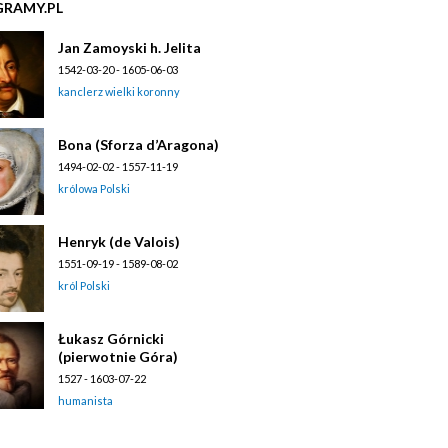
GRAMY.PL
Jan Zamoyski h. Jelita
1542-03-20 - 1605-06-03
kanclerz wielki koronny
Bona (Sforza d’Aragona)
1494-02-02 - 1557-11-19
królowa Polski
Henryk (de Valois)
1551-09-19 - 1589-08-02
król Polski
Łukasz Górnicki
(pierwotnie Góra)
1527 - 1603-07-22
humanista