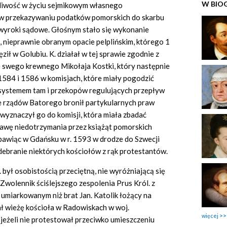
W BIO
liwość w życiu sejmikowym własnego
ł w przekazywaniu podatków pomorskich do skarbu
wyroki sądowe. Głośnym stało się wykonanie
, nieprawnie obranym opacie pelplińskim, którego 1
ięził w Golubiu. K. działał w tej sprawie zgodnie z
ie swego krewnego Mikołaja Kostki, który następnie
, 1584 i 1586 w komisjach, które miały pogodzić
z systemem tam i przekopów regulujących przepływ
e rządów Batorego bronił partykularnych praw
 wyznaczył go do komisji, która miała zbadać
awę niedotrzymania przez książąt pomorskich
l bawiąc w Gdańsku w r. 1593 w drodze do Szwecji
debranie niektórych kościołów z rąk protestantów.
 był osobistością przeciętną, nie wyróżniającą się
Zwolennik ściślejszego zespolenia Prus Król. z
j umiarkowanym niż brat Jan. Katolik łożący na
ł wieżę kościoła w Radowiskach w woj.
więcej
 jeżeli nie protestował przeciwko umieszczeniu