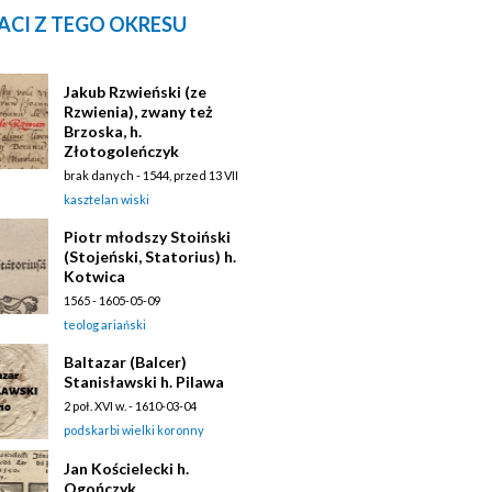
ACI Z TEGO OKRESU
Jakub Rzwieński (ze
Rzwienia), zwany też
Brzoska, h.
Złotogoleńczyk
brak danych - 1544, przed 13 VII
kasztelan wiski
Piotr młodszy Stoiński
(Stojeński, Statorius) h.
Kotwica
1565 - 1605-05-09
teolog ariański
Baltazar (Balcer)
Stanisławski h. Pilawa
2 poł. XVI w. - 1610-03-04
podskarbi wielki koronny
Jan Kościelecki h.
Ogończyk