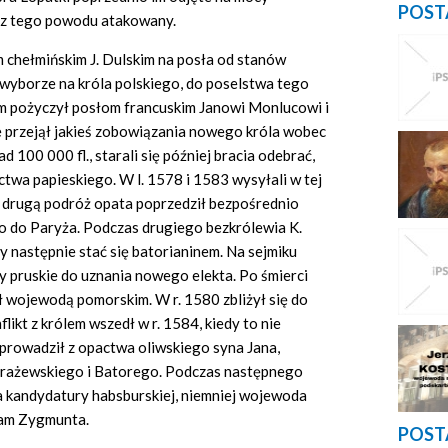
POST
ż z tego powodu atakowany.
m chełmińskim J. Dulskim na posła od stanów
wyborze na króla polskiego, do poselstwa tego
em pożyczył posłom francuskim Janowi Monlucowi i
e przejął jakieś zobowiązania nowego króla wobec
 100 000 fl., starali się później bracia odebrać,
ctwa papieskiego. W l. 1578 i 1583 wysyłali w tej
a drugą podróż opata poprzedził bezpośrednio
 do Paryża. Podczas drugiego bezkrólewia K.
 następnie stać się batorianinem. Na sejmiku
y pruskie do uznania nowego elekta. Po śmierci
 wojewodą pomorskim. W r. 1580 zbliżył się do
likt z królem wszedł w r. 1584, kiedy to nie
prowadził z opactwa oliwskiego syna Jana,
rażewskiego i Batorego. Podczas następnego
 kandydatury habsburskiej, niemniej wojewoda
tam Zygmunta.
POST