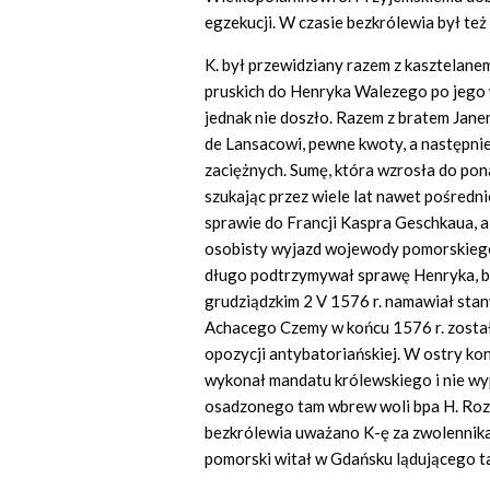
egzekucji. W czasie bezkrólewia był te
K. był przewidziany razem z kasztelane
pruskich do Henryka Walezego po jego 
jednak nie doszło. Razem z bratem Jan
de Lansacowi, pewne kwoty, a następni
zaciężnych. Sumę, która wzrosła do ponad
szukając przez wiele lat nawet pośredni
sprawie do Francji Kaspra Geschkaua, 
osobisty wyjazd wojewody pomorskiego
długo podtrzymywał sprawę Henryka, by
grudziądzkim 2 V 1576 r. namawiał stan
Achacego Czemy w końcu 1576 r. został
opozycji antybatoriańskiej. W ostry konf
wykonał mandatu królewskiego i nie wy
osadzonego tam wbrew woli bpa H. Roz
bezkrólewia uważano K-ę za zwolennika
pomorski witał w Gdańsku lądującego 