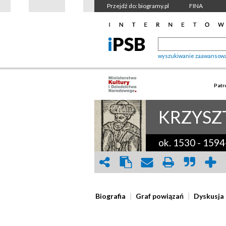
Przejdź do: biogramy.pl
FINA
wyszukiwanie zaawansow
Patr
KRZYSZ
ok. 1530
-
1594
Biografia
Graf powiązań
Dyskusja