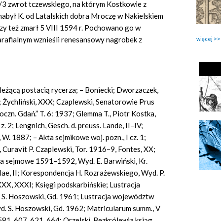
2/3 zwrot tczewskiego, na którym Kostkowie z
nabył K. od Latalskich dobra Mroczę w Nakielskiem
zy też zmarł 5 VIII 1594 r. Pochowano go w
arafialnym wznieśli renesansowy nagrobek z
więcej
leżącą postacią rycerza; – Boniecki; Dworzaczek,
; Żychliński, XXX; Czaplewski, Senatorowie Prus
Roczn. Gdań.” T. 6: 1937; Glemma T., Piotr Kostka,
z. 2; Lengnich, Gesch. d. preuss.
Lande,
II–IV;
W. 1887; – Akta sejmikowe woj. pozn., I cz. 1;
,
Curavit
P. Czaplewski, Tor. 1916–9, Fontes, XX;
akta sejmowe 1591–1592, Wyd. E. Barwiński, Kr.
tolae, II; Korespondencja H. Rozrażewskiego, Wyd. P.
XXX, XXXI; Księgi podskarbińskie; Lustracja
S. Hoszowski, Gd. 1961; Lustracja województw
d. S. Hoszowski, Gd. 1962; Matricularum summ., V
 581, 607, 621, 664; Orzelski, Bezkrólewia ksiąg