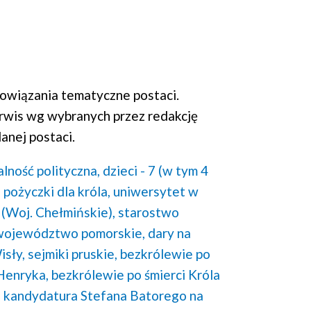
wiązania tematyczne postaci.
rwis wg wybranych przez redakcję
anej postaci.
alność polityczna,
dzieci - 7 (w tym 4
,
pożyczki dla króla,
uniwersytet w
(Woj. Chełmińskie),
starostwo
województwo pomorskie,
dary na
isły,
sejmiki pruskie,
bezkrólewie po
 Henryka,
bezkrólewie po śmierci Króla
,
kandydatura Stefana Batorego na