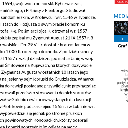
–1594), wojewoda pomorski. Był czwartym,
łmińskiego, i Elżbiety z Elenborgu. Studiował
MEDI
 sandomierskim, w Królewcu i w r. 1546 w Tybindze.
listach do Hozjusza o swym bracie komorniku
ofa K-ę. Po śmierci ojca K. otrzymał w r. 1557
Golubiu zapisał mu Zygmunt August 21 IX 1557 r. 8
1
wolskiej. Dn. 29 V t. r. dostał z bratem Janem w
Graf
ko 1 000 fl. rocznego dochodu. Z podziału schedy
 1557 r. wziął dziedziczną po matce Janię w woj.
om Śmiłowice na Kujawach, na których dożywocie
kę Zygmunta Augusta w ostatnich 10 latach jego
 na jesienny sejmik pruski do Grudziądza. W marcu
m do rewizji posiadane przywileje, nie przyłączając
testowali przeciwko stosowaniu do nich statutów
ował w Golubiu rewizorów wysłanych dla lustracji
 Piotrkowie podczas sejmu 1565 r. i w Lublinie w r.
ypowiedział się jednak po stronie pruskich
ych powinowatych Konopackich, którzy odebrali
ra Łopatki poprzednio im odjęte na mocy