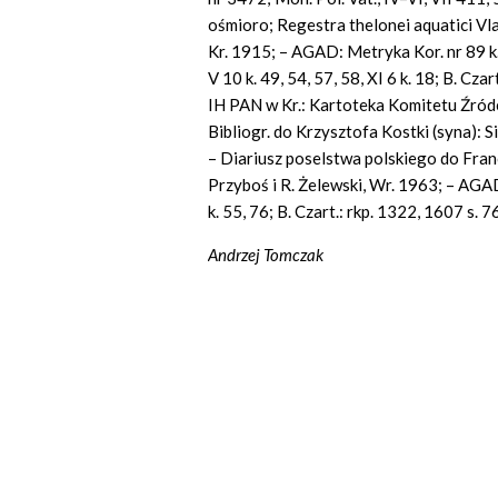
ośmioro; Regestra thelonei aquatici Vla
Kr. 1915; – AGAD: Metryka Kor. nr 89 k. 
V 10 k. 49, 54, 57, 58, XI 6 k. 18; B. Cz
IH
PAN w Kr.: Kartoteka Komitetu Źród
Bibliogr. do Krzysztofa Kostki (syna): 
– Diariusz poselstwa polskiego do Fran
Przyboś i R. Żelewski, Wr. 1963; – AGAD
k. 55, 76; B. Czart.: rkp. 1322, 1607 s. 7
Andrzej Tomczak