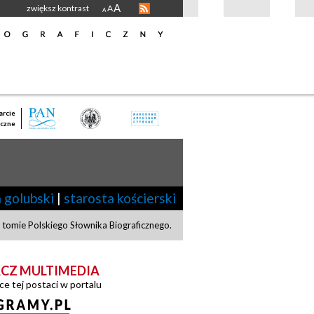
A
zwiększ kontrast
A
A
rcie
czne
 golubski
|
starosta kościerski
tomie Polskiego Słownika Biograficznego.
CZ MULTIMEDIA
ce tej postaci w portalu