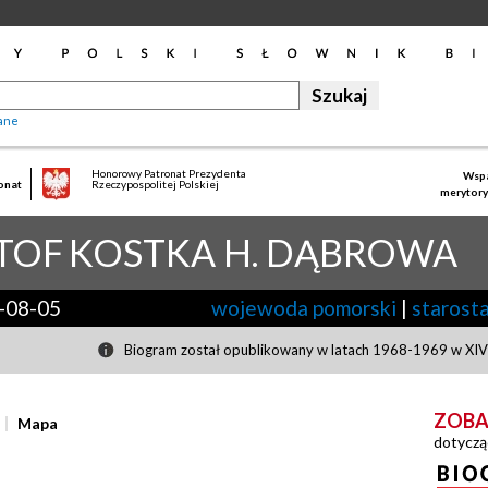
ane
Honorowy Patronat Prezydenta
Wspa
onat
Rzeczypospolitej Polskiej
merytory
TOF
KOSTKA H. DĄBROWA
-08-05
wojewoda pomorski
|
starosta
Biogram został opublikowany w latach 1968-1969 w XIV 
ZOBA
Mapa
dotyczą