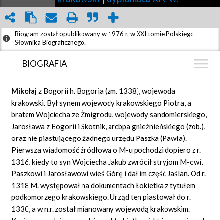
Biogram został opublikowany w 1976 r. w XXI tomie Polskiego
Słownika Biograficznego.
BIOGRAFIA
BIOGRAFIA
Mikołaj
z Bogorii h. Bogoria (zm. 1338), wojewoda
GRAF POWIĄZAŃ
krakowski. Był synem wojewody krakowskiego Piotra, a
bratem Wojciecha ze Żmigrodu, wojewody sandomierskiego,
DYSKUSJA
Jarosława z Bogorii i Skotnik, arcbpa gnieźnieńskiego (zob.),
Mapa
oraz nie piastującego żadnego urzędu Paszka (Pawła).
Pierwsza wiadomość źródłowa o M-u pochodzi dopiero z r.
1316, kiedy to syn Wojciecha Jakub zwrócił stryjom M-owi,
Paszkowi i Jarosławowi wieś Górę i dał im część Jaślan. Od r.
1318 M. występował na dokumentach Łokietka z tytułem
podkomorzego krakowskiego. Urząd ten piastował do r.
1330, a w n.r. został mianowany wojewodą krakowskim.