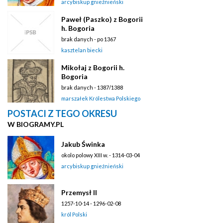
arcybiskup gnieźnieński
Paweł (Paszko) z Bogorii
h. Bogoria
brak danych - po 1367
kasztelan biecki
Mikołaj z Bogorii h.
Bogoria
brak danych - 1387/1388
marszałek Królestwa Polskiego
POSTACI Z TEGO OKRESU
W BIOGRAMY.PL
Jakub Świnka
okolo polowy XIII w. - 1314-03-04
arcybiskup gnieźnieński
Przemysł II
1257-10-14 - 1296-02-08
król Polski