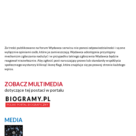
Za treści publikowane na forum Wydawca serwisu nie ponosi odpowiedzialności i są one
wyłącznie opiniami osób, które je zamieszczają. Wydawca udostępnia przystępny
mechanizm zgłaszania nadużyć i w przypadku takiego zgłoszenia Wydawca będzie
reagował niezwłocznie. Aby zgłosić post naruszający prawo lub standardy współżycia
społecznego wystarczy kliknąć ikonę flagi, która znajduje się po prawej stronie każdego
wpisu.
ZOBACZ MULTIMEDIA
dotyczące tej postaci w portalu
MEDIA