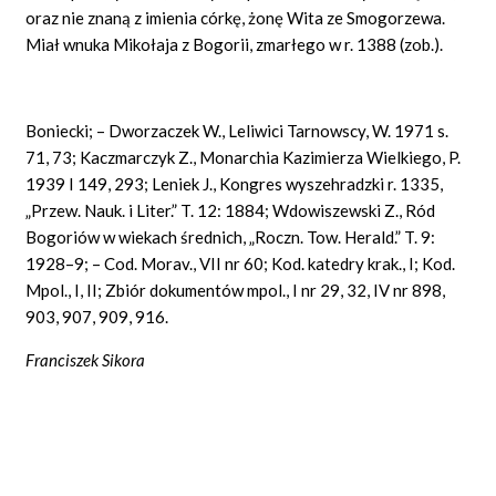
oraz nie znaną z imienia córkę, żonę Wita ze Smogorzewa.
Miał wnuka Mikołaja z Bogorii, zmarłego w r. 1388 (zob.).
Boniecki; – Dworzaczek W., Leliwici Tarnowscy, W. 1971 s.
71, 73; Kaczmarczyk Z., Monarchia Kazimierza Wielkiego, P.
1939 I 149, 293; Leniek J., Kongres wyszehradzki r. 1335,
„Przew. Nauk. i Liter.” T. 12: 1884; Wdowiszewski Z., Ród
Bogoriów w wiekach średnich, „Roczn. Tow. Herald.” T. 9:
1928–9; – Cod.
Morav., VII
nr 60; Kod. katedry krak., I; Kod.
Mpol., I, II; Zbiór dokumentów mpol., I nr 29, 32, IV nr 898,
903, 907, 909, 916.
Franciszek Sikora