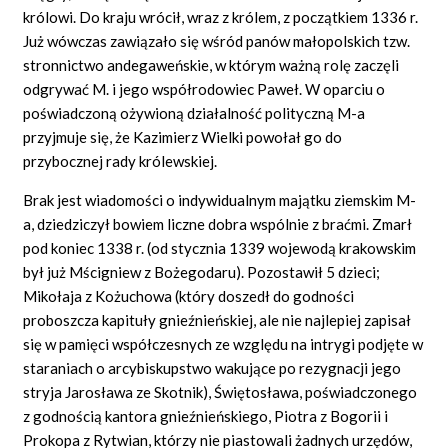
królowi. Do kraju wrócił, wraz z królem, z początkiem 1336 r.
Już wówczas zawiązało się wśród panów małopolskich tzw.
stronnictwo andegaweńskie, w którym ważną rolę zaczęli
odgrywać M. i jego współrodowiec Paweł. W oparciu o
poświadczoną ożywioną działalność polityczną M-a
przyjmuje się, że Kazimierz Wielki powołał go do
przybocznej rady królewskiej.
Brak jest wiadomości o indywidualnym majątku ziemskim M-
a, dziedziczył bowiem liczne dobra wspólnie z braćmi. Zmarł
pod koniec 1338 r. (od stycznia 1339 wojewodą krakowskim
był już Mścigniew z Bożegodaru). Pozostawił 5 dzieci;
Mikołaja z Kożuchowa (który doszedł do godności
proboszcza kapituły gnieźnieńskiej, ale nie najlepiej zapisał
się w pamięci współczesnych ze względu na intrygi podjęte w
staraniach o arcybiskupstwo wakujące po rezygnacji jego
stryja Jarosława ze Skotnik), Świętosława, poświadczonego
z godnością kantora gnieźnieńskiego, Piotra z Bogorii i
Prokopa z Rytwian, którzy nie piastowali żadnych urzędów,