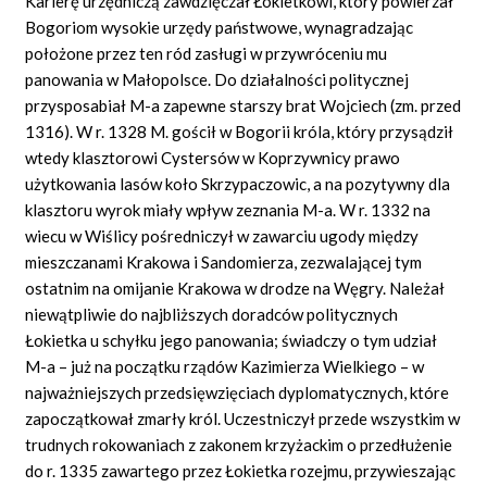
Karierę urzędniczą zawdzięczał Łokietkowi, który powierzał
Bogoriom wysokie urzędy państwowe, wynagradzając
położone przez ten ród zasługi w przywróceniu mu
panowania w Małopolsce. Do działalności politycznej
przysposabiał M-a zapewne starszy brat Wojciech (zm. przed
1316). W r. 1328 M. gościł w Bogorii króla, który przysądził
wtedy klasztorowi Cystersów w Koprzywnicy prawo
użytkowania lasów koło Skrzypaczowic, a na pozytywny dla
klasztoru wyrok miały wpływ zeznania M-a. W r. 1332 na
wiecu w Wiślicy pośredniczył w zawarciu ugody między
mieszczanami Krakowa i Sandomierza, zezwalającej tym
ostatnim na omijanie Krakowa w drodze na Węgry. Należał
niewątpliwie do najbliższych doradców politycznych
Łokietka u schyłku jego panowania; świadczy o tym udział
M-a – już na początku rządów Kazimierza Wielkiego – w
najważniejszych przedsięwzięciach dyplomatycznych, które
zapoczątkował zmarły król. Uczestniczył przede wszystkim w
trudnych rokowaniach z zakonem krzyżackim o przedłużenie
do r. 1335 zawartego przez Łokietka rozejmu, przywieszając