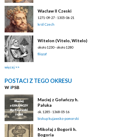
Wacław II Czeski
1271-09-27 - 1305-06-21
król Czech
Witelon (Vitelo, Witelo)
około 1230 - około 1280
filozof
więcej
POSTACI Z TEGO OKRESU
W
i
PSB
Maciej z Gołańczy h.
Pałuka
ok. 1285 - 1368-05-16
biskup kujawsko-pomorski
Mikołaj z Bogorii h.
Bogoria