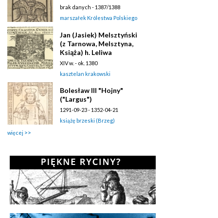
brak danych - 1387/1388
marszałek Królestwa Polskiego
Jan (Jasiek) Melsztyński
(z Tarnowa, Melsztyna,
Książa) h. Leliwa
XIV w. - ok. 1380
kasztelan krakowski
Bolesław III "Hojny"
("Largus")
1291-09-23 - 1352-04-21
książę brzeski (Brzeg)
więcej