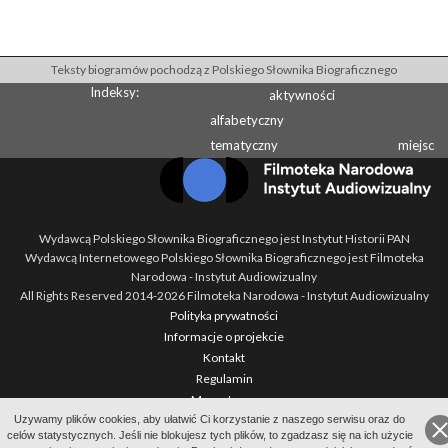
Teksty biogramów pochodzą z Polskiego Słownika Biograficznego
Indeksy:
aktywności
alfabetyczny
tematyczny
miejsc
Wydawcą Polskiego Słownika Biograficznego jest Instytut Historii PAN
Wydawcą Internetowego Polskiego Słownika Biograficznego jest Filmoteka
Narodowa - Instytut Audiowizualny
All Rights Reserved 2014-
2026
Filmoteka Narodowa - Instytut Audiowizualny
Polityka prywatności
Informacje o projekcie
Kontakt
Regulamin
Mapa strony
Uzywamy plików cookies, aby ułatwić Ci korzystanie z naszego serwisu oraz do
BIP
celów statystycznych. Jeśli nie blokujesz tych plików, to zgadzasz się na ich użycie
Wersja: 1.2.0