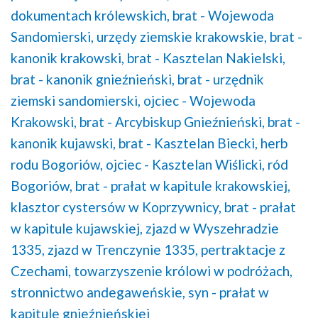
dokumentach królewskich,
brat - Wojewoda
Sandomierski,
urzędy ziemskie krakowskie,
brat -
kanonik krakowski,
brat - Kasztelan Nakielski,
brat - kanonik gnieźnieński,
brat - urzędnik
ziemski sandomierski,
ojciec - Wojewoda
Krakowski,
brat - Arcybiskup Gnieźnieński,
brat -
kanonik kujawski,
brat - Kasztelan Biecki,
herb
rodu Bogoriów,
ojciec - Kasztelan Wiślicki,
ród
Bogoriów,
brat - prałat w kapitule krakowskiej,
klasztor cystersów w Koprzywnicy,
brat - prałat
w kapitule kujawskiej,
zjazd w Wyszehradzie
1335,
zjazd w Trenczynie 1335,
pertraktacje z
Czechami,
towarzyszenie królowi w podróżach,
stronnictwo andegaweńskie,
syn - prałat w
kapitule gnieźnieńskiej