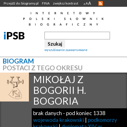
A
Przejdź do: biogramy.pl
FINA
zwiększ kontrast
A
A
wyszukiwanie zaawansowane
BIOGRAM
POSTACI Z TEGO OKRESU
MIKOŁAJ Z
BOGORII H.
BOGORIA
brak danych
-
pod koniec 1338
wojewoda krakowski
|
podkomorzy
krakowski
|
dyplomata XIV w.