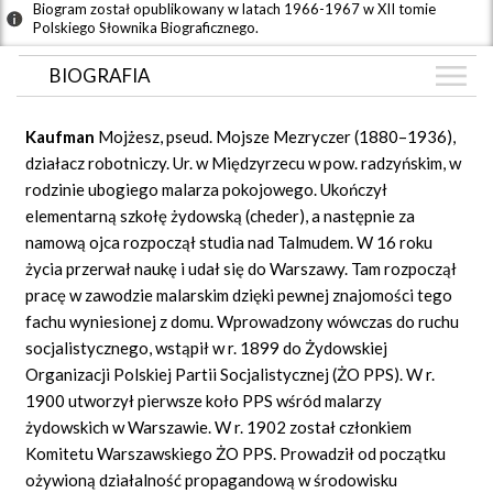
Biogram został opublikowany w latach 1966-1967 w XII tomie
Polskiego Słownika Biograficznego.
BIOGRAFIA
BIOGRAFIA
Kaufman
Mojżesz, pseud. Mojsze Mezryczer (1880–1936),
GRAF POWIĄZAŃ
działacz robotniczy. Ur. w Międzyrzecu w pow. radzyńskim, w
rodzinie ubogiego malarza pokojowego. Ukończył
DYSKUSJA
elementarną szkołę żydowską (cheder), a następnie za
Mapa
namową ojca rozpoczął studia nad Talmudem. W 16 roku
życia przerwał naukę i udał się do Warszawy. Tam rozpoczął
pracę w zawodzie malarskim dzięki pewnej znajomości tego
fachu wyniesionej z domu. Wprowadzony wówczas do ruchu
socjalistycznego, wstąpił w r. 1899 do Żydowskiej
Organizacji Polskiej Partii Socjalistycznej (ŻO PPS). W r.
1900 utworzył pierwsze koło PPS wśród malarzy
żydowskich w Warszawie. W r. 1902 został członkiem
Komitetu Warszawskiego ŻO PPS. Prowadził od początku
ożywioną działalność propagandową w środowisku