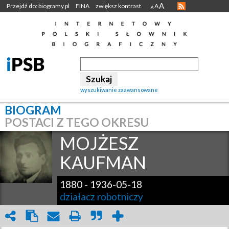
A
Przejdź do: biogramy.pl
FINA
zwiększ kontrast
A
A
wyszukiwanie zaawansowane
BIOGRAM
POSTACI Z TEGO OKRESU
MOJŻESZ
KAUFMAN
1880
-
1936-05-18
działacz robotniczy