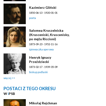
Kazimierz Gliński
1850-06-13 - 1920-01-01
poeta
Salomea Kruszelnicka
(Krusceniski, Kruscenisky,
po mężu Riccioni)
1873-09-23 - 1952-11-16
śpiewaczka operowa
Henryk Ignacy
Przeździecki
1873-02-17 - 1939-05-09
biskup podlaski
więcej
POSTACI Z TEGO OKRESU
W
i
PSB
Mikołaj Rejchman