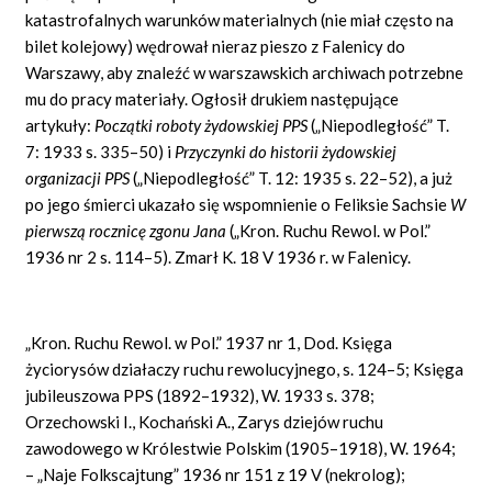
katastrofalnych warunków materialnych (nie miał często na
bilet kolejowy) wędrował nieraz pieszo z Falenicy do
Warszawy, aby znaleźć w warszawskich archiwach potrzebne
mu do pracy materiały. Ogłosił drukiem następujące
artykuły:
Początki roboty żydowskiej PPS
(„Niepodległość” T.
7: 1933 s. 335–50) i
Przyczynki do historii żydowskiej
organizacji PPS
(„Niepodległość” T. 12: 1935 s. 22–52), a już
po jego śmierci ukazało się wspomnienie o Feliksie Sachsie
W
pierwszą rocznicę zgonu Jana
(„Kron. Ruchu Rewol. w Pol.”
1936 nr 2 s. 114–5). Zmarł K. 18 V 1936 r. w Falenicy.
„Kron. Ruchu Rewol. w Pol.” 1937 nr 1, Dod. Księga
życiorysów działaczy ruchu rewolucyjnego, s. 124–5; Księga
jubileuszowa PPS (1892–1932), W. 1933 s. 378;
Orzechowski I., Kochański A., Zarys dziejów ruchu
zawodowego w Królestwie Polskim (1905–1918), W. 1964;
– „Naje Folkscajtung” 1936 nr 151 z 19 V (nekrolog);