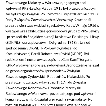
Zawodowego Malarzy w Warszawie, będącego pod
wpływami PPS-Lewicy. Aż do r. 1915 był przewodniczącym
zarządu tego związku. Po utworzeniu w październiku 1915 r.
Rady Związków Zawodowych m. Warszawy K. wchodził
przez pewien czas w skład Egzekutywy Rady. W maju 1916 r.
wystąpił wraz z kilkudziesięcioosobową grupą z PPS-Lewicy
i przeszedł do Socjaldemokracji Królestwa Polskiego i Litwy
(SDKPiL) («zarządowców»). Od grudnia 1918 r., tzn. od
zjednoczenia SDKPiL i PPS-Lewicy, należał do
Komunistycznej Partii Robotniczej Polski (KPRP). Był
redaktorem 2 numerów czasopisma „Cum Kamf” (organu
KPRP, wydawanego w jęz. żydowskim). Jednocześnie należał
do grona organizatorów i przywódców Związku
Zawodowego Żydowskich Robotników Malarskich. Po
przyłączeniu związku w kwietniu 1919 r. do Związku
Zawodowego Robotników i Robotnic Przemysłu
Budowlanego w Warszawie, pozostającego pod wpływami
komunistycznymi, K. działał w pracach sekcji malarzy. Po
rozbiciu związku w r. 1923 przez policję działał nadal w