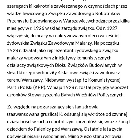
szeregach kilkakrotnie zawieszanego w czynnościach przez
władze lewicowego Związku Zawodowego Robotników
Przemysłu Budowlanego w Warszawie, wchodząc przez kilka
miesięcy w r. 1926 w skład zarządu związku. Od r. 1927
włączył się do pracy w reaktywowanym nieco wcześniej
żydowskim Związku Zawodowym Malarzy. Na początku
1928 r. działał jako reprezentant żydowskiego związku
malarzy w powstałym z inicjatywy komunistycznych
działaczy związkowych Bloku Związków Budowlanych, w
skład którego wchodziły 4 klasowe związki zawodowe z
terenu Warszawy. Niebawem wystąpił z Komunistycznej
Partii Polski (KPP). W maju 1928 r. został przyjęty w poczet
członków Stowarzyszenia Byłych Więźniów Politycznych.
Ze względu na pogarszający się stan zdrowia
(zaawansowana gruźlica) K. odsunął się wkrótce od czynnej
działalności w ruchu robotniczym i przeniósł się wraz z żoną i
dzieckiem do Falenicy pod Warszawą. Ostatnie lata życia
poświęcił pisaniu wspomnień. Mimo złego stanu zdrowia i