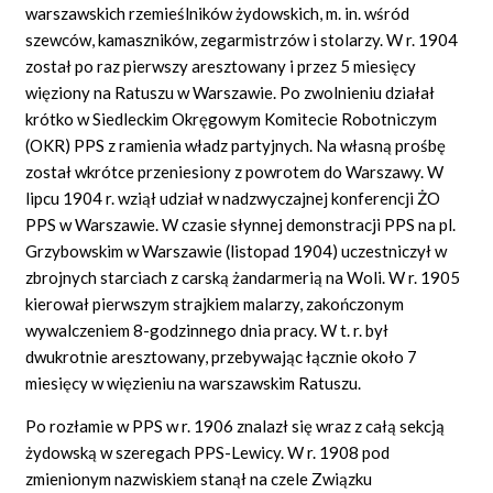
warszawskich rzemieślników żydowskich, m. in. wśród
szewców, kamaszników, zegarmistrzów i stolarzy. W r. 1904
został po raz pierwszy aresztowany i przez 5 miesięcy
więziony na Ratuszu w Warszawie. Po zwolnieniu działał
krótko w Siedleckim Okręgowym Komitecie Robotniczym
(OKR) PPS z ramienia władz partyjnych. Na własną prośbę
został wkrótce przeniesiony z powrotem do Warszawy. W
lipcu 1904 r. wziął udział w nadzwyczajnej konferencji ŻO
PPS w Warszawie. W czasie słynnej demonstracji PPS na pl.
Grzybowskim w Warszawie (listopad 1904) uczestniczył w
zbrojnych starciach z carską żandarmerią na Woli. W r. 1905
kierował pierwszym strajkiem malarzy, zakończonym
wywalczeniem 8-godzinnego dnia pracy. W t. r. był
dwukrotnie aresztowany, przebywając łącznie około 7
miesięcy w więzieniu na warszawskim Ratuszu.
Po rozłamie w PPS w r. 1906 znalazł się wraz z całą sekcją
żydowską w szeregach PPS-Lewicy. W r. 1908 pod
zmienionym nazwiskiem stanął na czele Związku