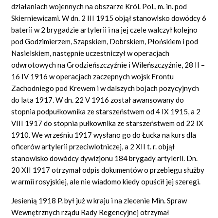
działaniach wojennych na obszarze Król. Pol., m. in. pod
Skierniewicami. W dn. 2 III 1915 objął stanowisko dowódcy 6
baterii w 2 brygadzie artylerii i na jej czele walczył kolejno
pod Godzimierzem, Szapskiem, Dobrskiem, Płońskiem i pod
Nasielskiem, następnie uczestniczył w operacjach
odwrotowych na Grodzieńszczyźnie i Wileńszczyźnie, 28 II –
16 IV 1916 w operacjach zaczepnych wojsk Frontu
Zachodniego pod Krewem i w dalszych bojach pozycyjnych
do lata 1917. W dn. 22 V 1916 został awansowany do
stopnia podpułkownika ze starszeństwem od 4 IX 1915, a 2
VIII 1917 do stopnia pułkownika ze starszeństwem od 22 IX
1910. We wrześniu 1917 wysłano go do Łucka na kurs dla
oficerów artylerii przeciwlotniczej, a 2 XII t. r. objął
stanowisko dowódcy dywizjonu 184 brygady artylerii. Dn.
20 XII 1917 otrzymał odpis dokumentów o przebiegu służby
w armii rosyjskiej, ale nie wiadomo kiedy opuścił jej szeregi.
Jesienią 1918 P. był już w kraju i na zlecenie Min. Spraw
Wewnętrznych rządu Rady Regencyjnej otrzymał