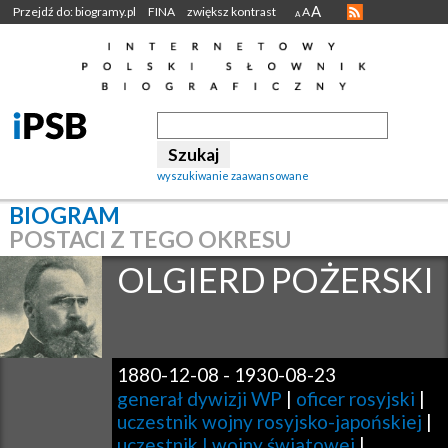
A
Przejdź do: biogramy.pl
FINA
zwiększ kontrast
A
A
wyszukiwanie zaawansowane
BIOGRAM
POSTACI Z TEGO OKRESU
OLGIERD
POŻERSKI
1880-12-08
-
1930-08-23
generał dywizji WP
|
oficer rosyjski
|
uczestnik wojny rosyjsko-japońskiej
|
uczestnik I wojny światowej
|