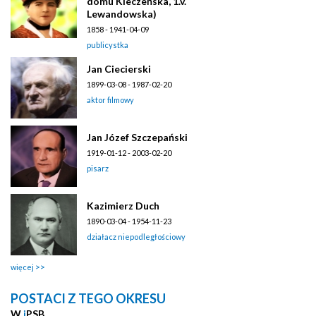
domu Kleczeńska, 1.v.
Lewandowska)
1858 - 1941-04-09
publicystka
Jan Ciecierski
1899-03-08 - 1987-02-20
aktor filmowy
Jan Józef Szczepański
1919-01-12 - 2003-02-20
pisarz
Kazimierz Duch
1890-03-04 - 1954-11-23
działacz niepodległościowy
więcej
POSTACI Z TEGO OKRESU
W
i
PSB