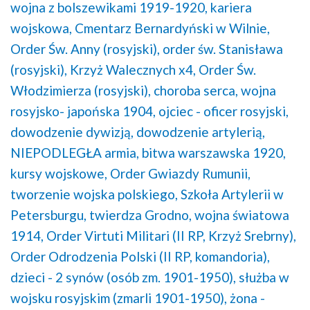
wojna z bolszewikami 1919-1920,
kariera
wojskowa,
Cmentarz Bernardyński w Wilnie,
Order Św. Anny (rosyjski),
order św. Stanisława
(rosyjski),
Krzyż Walecznych x4,
Order Św.
Włodzimierza (rosyjski),
choroba serca,
wojna
rosyjsko- japońska 1904,
ojciec - oficer rosyjski,
dowodzenie dywizją,
dowodzenie artylerią,
NIEPODLEGŁA armia,
bitwa warszawska 1920,
kursy wojskowe,
Order Gwiazdy Rumunii,
tworzenie wojska polskiego,
Szkoła Artylerii w
Petersburgu,
twierdza Grodno,
wojna światowa
1914,
Order Virtuti Militari (II RP, Krzyż Srebrny),
Order Odrodzenia Polski (II RP, komandoria),
dzieci - 2 synów (osób zm. 1901-1950),
służba w
wojsku rosyjskim (zmarli 1901-1950),
żona -