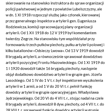
skierowanie na stanowisko instruktora do spraw organizacji
policji państwowej w jednym z powiatów Lubelszczyzny, ale
w dn. 1 Xl 1918 rozpoczął służbę jako członek, kierowanej
przez generalnego inspektora artylerii gen. Eugeniusza
Rodziewicza, komisji opracowującej plany organizacji
artylerii. Od 1 XII 1918 do 12 V 1919 był komendantem
twierdzy Zegrze. Na stanowisku tym współdziałał przy
formowaniu trzech pułków piechoty, pułku artylerii polowej i
kilku batalionów «Odsieczy Lwowa». Od 13 V 1919 dowodził
8 brygadą artylerii, a równocześnie sprawował dowództwo
artylerii pozycyjnej Frontu Mazowieckiego. Od 1 XI 1919 do
1 I 1920 dowodził także 16 brygadą piechoty, następnie
objął dodatkowo dowództwo artylerii w grupie gen. Józefa
Lasockiego. Od 1 IV do 1 V t. r. był inspektorem wyszkolenia
artylerii w 1 armii, a od 1 V do 20 VI t. r. pełnił funkcję
dowódcy artylerii w grupie operacyjnej gen. Władysława
Jędrzejewskiego. Od 20 VI do 4 VII t. r., stojąc nadal na czele
8 brygady artylerii, dowodził 8 dyw. piechoty, od 4 VII t. r. do
28 VIII t. r. sprawował funkcję dowódcy artylerii w grupie