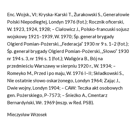
Enc. Wojsk., VI; Kryska-Karski T., Żurakowski S., Generałowie
Polski Niepodległej, Londyn 1976 (fot.); Rocznik oficerski,
W. 1923, 1924, 1928; – Ciałowicz J., Polsko-francuski sojusz
wojskowy 1921–1939, W. 1970; Śp. generał brygady
Olgierd Pomian-Pożerski, „Federacja” 1930 nr 9 s. 1–2 (fot.);
Śp. generał brygady Olgierd Pomian-Pożerski, „Słowo” 1930
nr 194 s. 3, nr 196 s. 1 (fot.); Waligóra B., Bój na
przedmieściu Warszawy w sierpniu 1920 r., W. 1934; –
Romeyko M., Przed i po maju, W. 1976 I–II; Składkowski S.,
Nie ostatnie słowo oskarżonego, Londyn 1964; Zając J.,
Dwie wojny, Londyn 1904; – CAW: Teczka akt osobowych
gen. Pożerskiego, P-7573; – Śnieżko A., Cmentarz
Bernardyński, Wr. 1969 (mszp. w Red. PSB).
Mieczysław Wrzosek