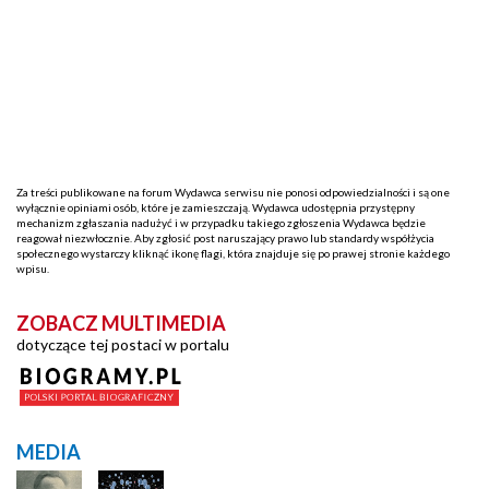
Za treści publikowane na forum Wydawca serwisu nie ponosi odpowiedzialności i są one
wyłącznie opiniami osób, które je zamieszczają. Wydawca udostępnia przystępny
mechanizm zgłaszania nadużyć i w przypadku takiego zgłoszenia Wydawca będzie
reagował niezwłocznie. Aby zgłosić post naruszający prawo lub standardy współżycia
społecznego wystarczy kliknąć ikonę flagi, która znajduje się po prawej stronie każdego
wpisu.
ZOBACZ MULTIMEDIA
dotyczące tej postaci w portalu
MEDIA