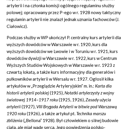
artylerii i na członka komisji ogólnego regulaminu służby
polowej; opracowany przez P-ego w r. 1928 nowy taktyczny
regulamin artylerii nie znalazł jednak uznania fachowców (J.
Ciałowicz).
Podczas służby w WP ukończył P. centralny kurs artylerii dla
wyższych dowódców w Warszawie w r. 1920, kurs dla
wyższych dowódców we Lwowie i w Toruniu w r. 1921, kurs
dowódców dywizji w Warszawie w r. 1922, kurs w Centrum
Wyższych Studiów Wojskowych w Warszawie w r. 1923 z
czwartą lokatą, a także kurs informacyjny dla generałów i
pułkowników artylerii w Wersalu w r. 1927. Ogłosił kilka
artykułów w „Przeglądzie Artyleryjskim” m. in.:
Karta dla
historii artylerii polskiej
(1925),
Notatki artylerzysty z wojny
światowej 1914
–
1917 roku
(1925, 1926),
Zasady użycia
artylerii
(1927),
VIII Brygada Artylerii w bitwie pod Warszawą
1920 roku
(1926), a także artykuł pt.
Technika marszu
zbliżenia
(„Bellona” 1928). Był człowiekiem o silnej budowie
ciała, ale miał wadę serca. Jego powiedzenia polsko-