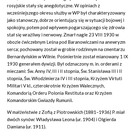
rosyjskie stały się anegdotyczne. W opiniach z
wcześniejszego okresu służby w WP był charakteryzowany
jako stanowczy, dobrze orientujący się w sytuacji bojowej i
spokojny, potem pod wpływem pogarszającego się zdrowia
stał się wrażliwy i nerwowy. Zmarł nagle 23 VIII 1930 w
obozie ćwiczebnym Leśna pod Baranowiczami na anewryzm
serca; pochowany został w grobie rodzinnym na cmentarzu
Bernardyńskim w Wilnie. Pośmiertnie został mianowany 1 IX
1930 generałem dywizji. Był odznaczony m. in. orderami z
mieczami: Św. Anny IV, III i II stopnia, Św. Stanisława III i II
stopnia, Św. Włodzimierza IV i III stopnia, Krzyżem Virtuti
Militari V kl., czterokrotnie Krzyżem Walecznych,
Komandorią Orderu Polonia Restituta oraz Krzyżem
Komandorskim Gwiazdy Rumunii.
W małżeństwie z Zofią z Piotrowskich (1881–1936) P. miał
dwóch synów: Władysława Leona (ur. 1904) i Olgierda
Damiana (ur. 1911).