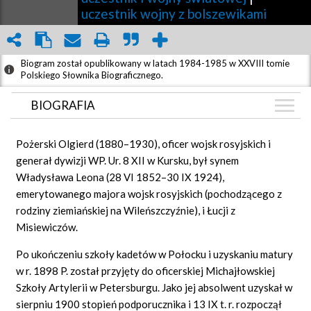
uczestnik wojny z bolszewikami
Biogram został opublikowany w latach 1984-1985 w XXVIII tomie
Polskiego Słownika Biograficznego.
BIOGRAFIA
BIOGRAFIA
Pożerski Olgierd (1880–1930), oficer wojsk rosyjskich i
ZDJĘCIA
generał dywizji WP. Ur. 8 XII w Kursku, był synem
(3)
Władysława Leona (28 VI 1852–30 IX 1924),
GRAF POWIĄZAŃ
emerytowanego majora wojsk rosyjskich (pochodzącego z
DYSKUSJA
rodziny ziemiańskiej na Wileńszczyźnie), i Łucji z
Mapa
Misiewiczów.
Po ukończeniu szkoły kadetów w Połocku i uzyskaniu matury
w r. 1898 P. został przyjęty do oficerskiej Michajłowskiej
Szkoły Artylerii w Petersburgu. Jako jej absolwent uzyskał w
sierpniu 1900 stopień podporucznika i 13 IX t. r. rozpoczął