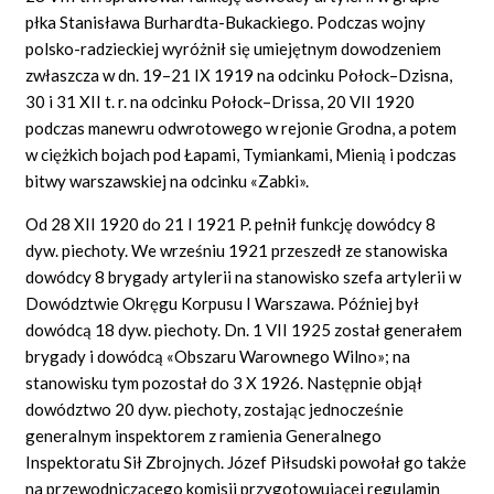
płka Stanisława Burhardta-Bukackiego. Podczas wojny
polsko-radzieckiej wyróżnił się umiejętnym dowodzeniem
zwłaszcza w dn. 19–21 IX 1919 na odcinku Połock–Dzisna,
30 i 31 XII t. r. na odcinku Połock–Drissa, 20 VII 1920
podczas manewru odwrotowego w rejonie Grodna, a potem
w ciężkich bojach pod Łapami, Tymiankami, Mienią i podczas
bitwy warszawskiej na odcinku «Zabki».
Od 28 XII 1920 do 21 I 1921 P. pełnił funkcję dowódcy 8
dyw. piechoty. We wrześniu 1921 przeszedł ze stanowiska
dowódcy 8 brygady artylerii na stanowisko szefa artylerii w
Dowództwie Okręgu Korpusu I Warszawa. Później był
dowódcą 18 dyw. piechoty. Dn. 1 VII 1925 został generałem
brygady i dowódcą «Obszaru Warownego Wilno»; na
stanowisku tym pozostał do 3 X 1926. Następnie objął
dowództwo 20 dyw. piechoty, zostając jednocześnie
generalnym inspektorem z ramienia Generalnego
Inspektoratu Sił Zbrojnych. Józef Piłsudski powołał go także
na przewodniczącego komisji przygotowującej regulamin