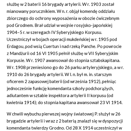
służbę w 2 baterii 16 brygady artylerii. W r. 1903 został
mianowany porucznikiem. W n. r. objął komendę oddziału
zbiorczego do ochrony wyposażenia w obozie ćwiczebnym
pod Grodnem. Brał udział w wojnie rosyjsko-japońskiej
1904–5 r. w szeregach IV Syberyjskiego Korpusu.
Uczestniczył w bojach operacji mukdeńskiej w r. 1905 pod
Erdagou, pod wsią Cuertun i nad rzeką Panche. Po powrocie
z Mandżurii od 16 VI 1905 pełnił służbę w VII Syberyjskim
Korpusie. W r. 1907 awansował do stopnia sztabskapitana.
W r. 1908 przeniesiono go do 26 parku artyleryjskiego, a w r.
1910 do 26 brygady artylerii. W l. n. był m. in. starszym
oficerem 2 zapasowej baterii (od września 1912), pełniąc
jednocześnie funkcję komendanta szkoły podchorążych,
adiutantem w sztabie inspektora artylerii II korpusu (od
kwietnia 1914); do stopnia kapitana awansował 23 VI 1914.
W chwili wybuchu pierwszej wojny światowej P. służył w 26
brygadzie artylerii i wraz z 2 baterią znalazł się w dyspozycji
komendanta twierdzy Grodno. Od 28 X 1914 uczestniczył w