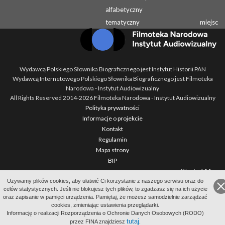
alfabetyczny
tematyczny
miejsc
Wydawcą Polskiego Słownika Biograficznego jest Instytut Historii PAN
Wydawcą Internetowego Polskiego Słownika Biograficznego jest Filmoteka
Narodowa - Instytut Audiowizualny
All Rights Reserved 2014-
2026
Filmoteka Narodowa - Instytut Audiowizualny
Polityka prywatności
Informacje o projekcie
Kontakt
Regulamin
Mapa strony
BIP
Wersja: 1.2.0
Uzywamy plików cookies, aby ułatwić Ci korzystanie z naszego serwisu oraz do
celów statystycznych. Jeśli nie blokujesz tych plików, to zgadzasz się na ich użycie
oraz zapisanie w pamięci urządzenia. Pamiętaj, że możesz samodzielnie zarządzać
cookies, zmieniając ustawienia przeglądarki.
Informację o realizacji Rozporządzenia o Ochronie Danych Osobowych (RODO)
tutaj
przez FINA znajdziesz
.