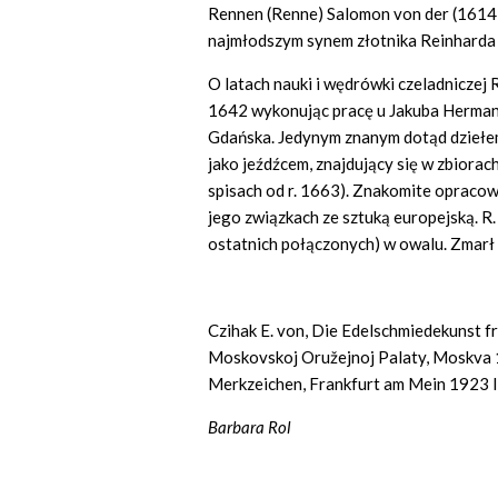
Rennen (Renne) Salomon von der (1614 – 
najmłodszym synem złotnika Reinharda (
O latach nauki i wędrówki czeladniczej 
1642 wykonując pracę u Jakuba Hermana
Gdańska. Jedynym znanym dotąd dziełem 
jako jeźdźcem, znajdujący się w zbiora
spisach od r. 1663). Znakomite opracowa
jego związkach ze sztuką europejską. R
ostatnich połączonych) w owalu. Zmarł 
Czihak E. von, Die Edelschmiedekunst f
Moskovskoj Oružejnoj Palaty, Moskva 
Merkzeichen, Frankfurt am Mein 1923 II
Barbara Rol