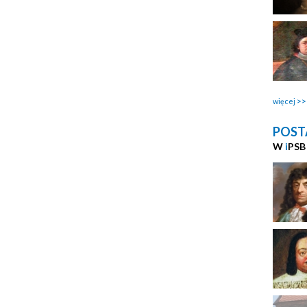
więcej
POST
W
i
PSB