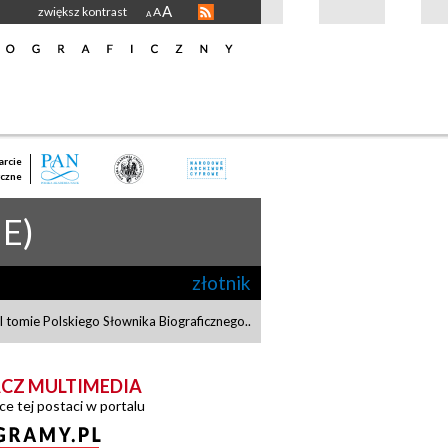
A
zwiększ kontrast
A
A
rcie
czne
E)
złotnik
 tomie Polskiego Słownika Biograficznego.
.
CZ MULTIMEDIA
ce tej postaci w portalu