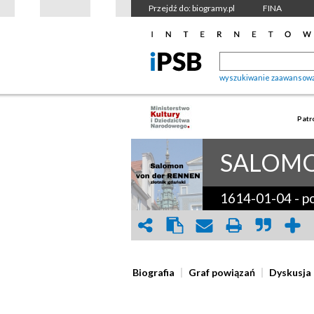
Przejdź do: biogramy.pl
FINA
wyszukiwanie zaawansow
Patr
SALOMO
1614-01-04
-
p
Biografia
Graf powiązań
Dyskusja