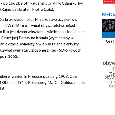
po 1662), złotnik gdański. Ur. 4 I w Gdańsku, był
Rajnolda), bratem Piotra (zob.).
MEDI
R-a brak wiadomości. Mistrzostwo uzyskał w r.
 II. W r. 1646 otrzymał obywatelstwo miasta
R-a jest dzban w kształcie wielbłąda z Indianinem
1
ch Orużejnej Pałaty na Kremlu (wymieniany w
Graf
nie dzieła świadczy o wielkim talencie artysty i
. używał sygnatury złożonej z liter «SDR» (dwóch
po r. 1662.
rüherer Zeiten in Preussen, Leipzig 1908; Opis
1885 II nr 1911; Rosenberg M., Der Goldschmiede
 6.