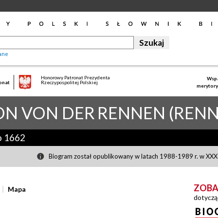
ane
Honorowy Patronat Prezydenta
Wspa
onat
Rzeczypospolitej Polskiej
merytory
N VON DER
RENNEN (RENN
o 1662
Biogram został opublikowany w latach 1988-1989 r. w XXXI
ZOBA
Mapa
dotyczą