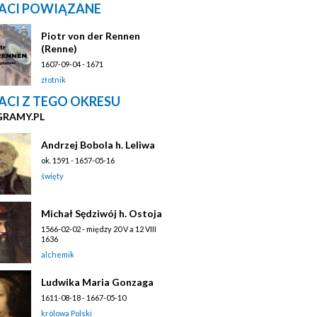
ACI POWIĄZANE
Piotr von der Rennen
(Renne)
1607-09-04 - 1671
złotnik
ACI Z TEGO OKRESU
GRAMY.PL
Andrzej Bobola h. Leliwa
ok. 1591 - 1657-05-16
święty
Michał Sędziwój h. Ostoja
1566-02-02 - między 20 V a 12 VIII
1636
alchemik
Ludwika Maria Gonzaga
1611-08-18 - 1667-05-10
królowa Polski