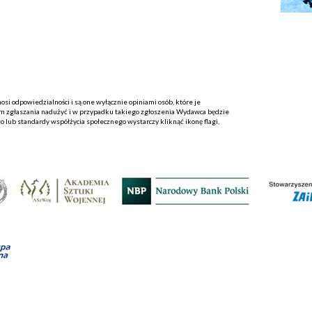
i odpowiedzialności i są one wyłącznie opiniami osób, które je
 zgłaszania nadużyć i w przypadku takiego zgłoszenia Wydawca będzie
o lub standardy współżycia społecznego wystarczy kliknąć ikonę flagi,