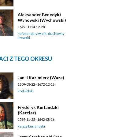
Aleksander Benedykt
Wyhowski (Wychowski)
1649 - 1714-12-28
referendarz wielki duchowny
litewski
ACI Z TEGO OKRESU
Jan II Kazimierz (Waza)
1609-03-22 - 1672-12-16
król Polski
Fryderyk Kurlandzki
(Kettler)
1569-11-25 - 1642-08-16
książę kurlandzki
Jerzy Strakowski (von