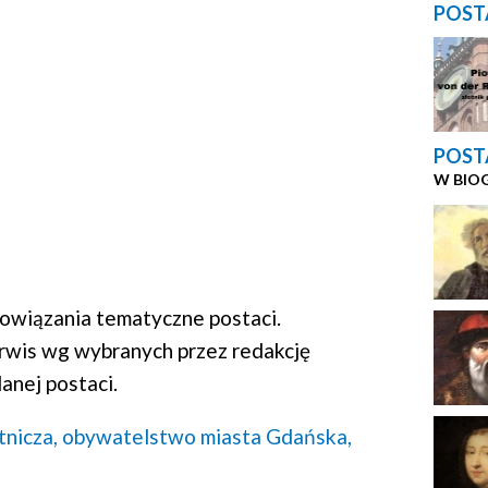
POST
POST
W BIO
wiązania tematyczne postaci.
rwis wg wybranych przez redakcję
anej postaci.
tnicza,
obywatelstwo miasta Gdańska,