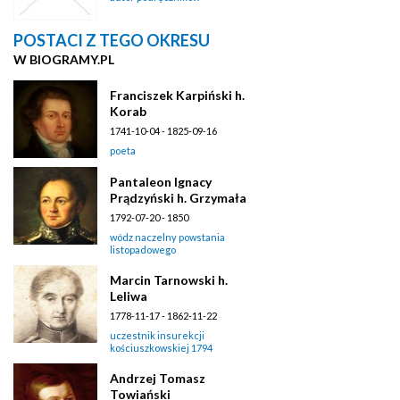
POSTACI Z TEGO OKRESU
W BIOGRAMY.PL
Franciszek Karpiński h.
Korab
1741-10-04 - 1825-09-16
poeta
Pantaleon Ignacy
Prądzyński h. Grzymała
1792-07-20 - 1850
wódz naczelny powstania
listopadowego
Marcin Tarnowski h.
Leliwa
1778-11-17 - 1862-11-22
uczestnik insurekcji
kościuszkowskiej 1794
Andrzej Tomasz
Towiański