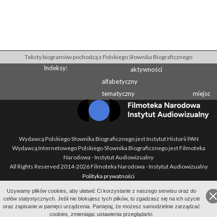
Teksty biogramów pochodzą z Polskiego Słownika Biograficznego
Indeksy:
aktywności
alfabetyczny
tematyczny
miejsc
Wydawcą Polskiego Słownika Biograficznego jest Instytut Historii PAN
Wydawcą Internetowego Polskiego Słownika Biograficznego jest Filmoteka
Narodowa - Instytut Audiowizualny
All Rights Reserved 2014-
2026
Filmoteka Narodowa - Instytut Audiowizualny
Polityka prywatności
Informacje o projekcie
Uzywamy plików cookies, aby ułatwić Ci korzystanie z naszego serwisu oraz do
Kontakt
celów statystycznych. Jeśli nie blokujesz tych plików, to zgadzasz się na ich użycie
Regulamin
oraz zapisanie w pamięci urządzenia. Pamiętaj, że możesz samodzielnie zarządzać
cookies, zmieniając ustawienia przeglądarki.
Mapa strony