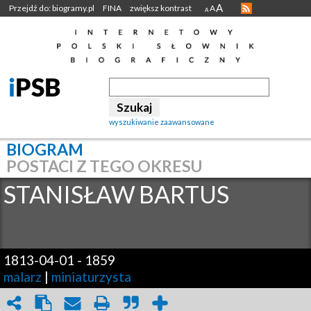
A
Przejdź do: biogramy.pl
FINA
zwiększ kontrast
A
A
wyszukiwanie zaawansowane
BIOGRAM
POSTACI Z TEGO OKRESU
STANISŁAW
BARTUS
1813-04-01
-
1859
malarz
|
miniaturzysta