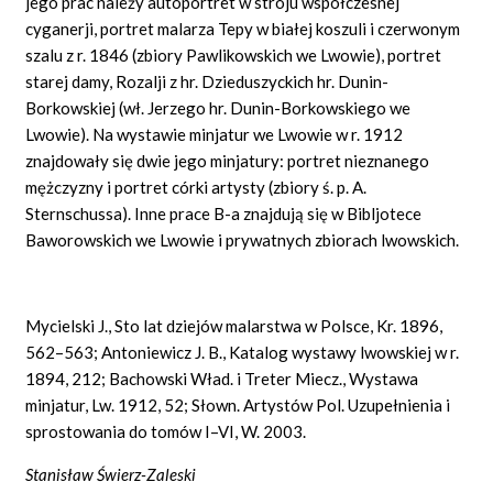
jego prac należy autoportret w stroju współczesnej
cyganerji, portret malarza Tepy w białej koszuli i czerwonym
szalu z r. 1846 (zbiory Pawlikowskich we Lwowie), portret
starej damy, Rozalji z hr. Dzieduszyckich hr. Dunin-
Borkowskiej (wł. Jerzego hr. Dunin-Borkowskiego we
Lwowie). Na wystawie minjatur we Lwowie w r. 1912
znajdowały się dwie jego minjatury: portret nieznanego
mężczyzny i portret córki artysty (zbiory ś. p. A.
Sternschussa). Inne prace B-a znajdują się w Bibljotece
Baworowskich we Lwowie i prywatnych zbiorach lwowskich.
Mycielski J., Sto lat dziejów malarstwa w Polsce, Kr. 1896,
562–563; Antoniewicz J. B., Katalog wystawy lwowskiej w r.
1894, 212; Bachowski Wład. i Treter Miecz., Wystawa
minjatur, Lw. 1912, 52; Słown. Artystów Pol. Uzupełnienia i
sprostowania do tomów I–VI, W. 2003.
Stanisław Świerz-Zaleski