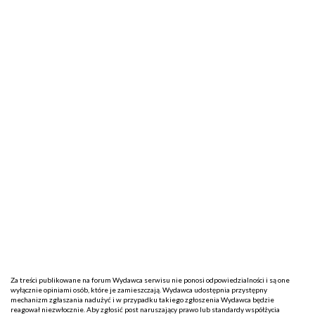
Za treści publikowane na forum Wydawca serwisu nie ponosi odpowiedzialności i są one
wyłącznie opiniami osób, które je zamieszczają. Wydawca udostępnia przystępny
mechanizm zgłaszania nadużyć i w przypadku takiego zgłoszenia Wydawca będzie
reagował niezwłocznie. Aby zgłosić post naruszający prawo lub standardy współżycia