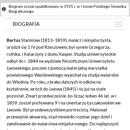
Biogram został opublikowany w 1935 r. w I tomie Polskiego Słownika
Biograficznego.
BIOGRAFIA
BIOGRAFIA
Bartus
Stanisław (1813–1859), malarz i minjaturzysta,
ZDJĘCIA
urodził się 1 IV pod Rzeszowem, był synem Grzegorza,
(1)
rolnika, i Katarzyny z domu Kasper. Studja uniwersyteckie
GRAF POWIĄZAŃ
odbył do r. 1844 na wydziale filozoficznym Uniwersytetu
DYSKUSJA
Lwowskiego, poczem z pomocą materjalną marszałka
Mapa
powiatowego Wasilewskiego wyjechał na studja malarskie
do Wiednia. Po roku, z braku dalszych środków na
kształcenie, wrócił do Lwowa (1845) i tu już na stałe
pozostał. Zmarł przedwcześnie, bo licząc ledwo 46 lat, w r.
1859. został pochowany 9 I na cmentarzu Łyczakowskim we
Lwowie. Był przedewszystkiem portrecistą. Malował
przeważnie akwarelą, stąd niewielki rozmiar jego dzieł i
zamiłowanie do malarstwa minjaturowego. Do najlepszych