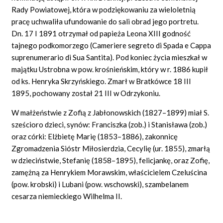
Rady Powiatowej, która w podziękowaniu za wieloletnią
pracę uchwaliła ufundowanie do sali obrad jego portretu.
Dn. 17 I 1891 otrzymał od papieża Leona XIII godność
tajnego podkomorzego (Cameriere segreto di Spada e Cappa
suprenumerario di Sua Santita). Pod koniec życia mieszkał w
majątku Ustrobna w pow. krośnieńskim, który w r. 1886 kupił
od ks. Henryka Skrzyńskiego. Zmarł w Bratkówce 18 III
1895, pochowany został 21 III w Odrzykoniu.
W małżeństwie z Zofią z Jabłonowskich (1827–1899) miał S.
sześcioro dzieci, synów: Franciszka (zob.) i Stanisława (zob.)
oraz córki: Elżbietę Marię (1853–1886), zakonnicę
Zgromadzenia Sióstr Miłosierdzia, Cecylię (ur. 1855), zmarłą
w dzieciństwie, Stefanię (1858–1895), felicjankę, oraz Zofię,
zamężną za Henrykiem Morawskim, właścicielem Czeluścina
(pow. krobski) i Lubani (pow. wschowski), szambelanem
cesarza niemieckiego Wilhelma II.