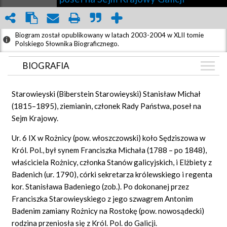
Biogram został opublikowany w latach 2003-2004 w XLII tomie
Polskiego Słownika Biograficznego.
BIOGRAFIA
BIOGRAFIA
Starowieyski
(Biberstein Starowieyski) Stanisław Michał
ZDJĘCIA
(1815–1895), ziemianin, członek Rady Państwa, poseł na
(1)
Sejm Krajowy.
GRAF POWIĄZAŃ
Ur. 6 IX w Rożnicy (pow. włoszczowski) koło Sędziszowa w
DYSKUSJA
Król. Pol., był synem Franciszka Michała (1788 – po 1848),
Mapa
właściciela Rożnicy, członka Stanów galicyjskich, i Elżbiety z
Badenich (ur. 1790), córki sekretarza królewskiego i regenta
kor. Stanisława Badeniego (zob.). Po dokonanej przez
Franciszka Starowieyskiego z jego szwagrem Antonim
Badenim zamiany Rożnicy na Rostokę (pow. nowosądecki)
rodzina przeniosła się z Król. Pol. do Galicji.