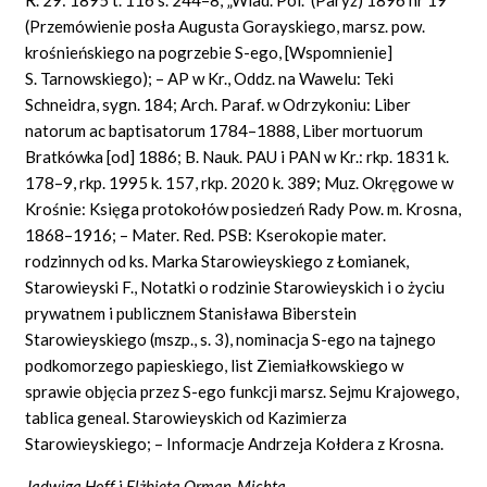
(Przemówienie posła Augusta Gorayskiego, marsz. pow.
krośnieńskiego na pogrzebie S-ego, [Wspomnienie]
S. Tarnowskiego); – AP w Kr., Oddz. na Wawelu: Teki
Schneidra, sygn. 184; Arch. Paraf. w Odrzykoniu: Liber
natorum ac baptisatorum 1784–1888, Liber mortuorum
Bratkówka [od] 1886; B. Nauk. PAU i PAN w Kr.: rkp. 1831 k.
178–9, rkp. 1995 k. 157, rkp. 2020 k. 389; Muz. Okręgowe w
Krośnie: Księga protokołów posiedzeń Rady Pow. m. Krosna,
1868–1916; – Mater. Red. PSB: Kserokopie mater.
rodzinnych od ks. Marka Starowieyskiego z Łomianek,
Starowieyski F., Notatki o rodzinie Starowieyskich i o życiu
prywatnem i publicznem Stanisława Biberstein
Starowieyskiego (mszp., s. 3), nominacja S-ego na tajnego
podkomorzego papieskiego, list Ziemiałkowskiego w
sprawie objęcia przez S-ego funkcji marsz. Sejmu Krajowego,
tablica geneal. Starowieyskich od Kazimierza
Starowieyskiego; – Informacje Andrzeja Kołdera z Krosna.
Jadwiga Hoff
i
Elżbieta Orman-Michta