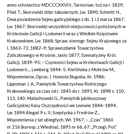
anno scholastico MDCCCXXVIII, Tarnoviae; toż na r. 1829;
Pilat T., Skorowidz dóbr tabularnych, Lw. 1890; Schmitt H.,
Dwa posiedzenia Sejmu galicyjskiego z dn. 1 i 2 marca 1867,
Lw. 1867; Skorowidz wszystkich miejscowości położonych w
Królestwie Galicji i Lodomerii wraz z Wielkim Księstwem
Krakowskiem, Lw. 1868; Spraw. stenogr. Sejmu Krajowego za
l. 1863–72, 1882–9; Sprawozdanie Towarzystwa
Zaliczkowego w Krośnie, Jasło 1877; Szematyzmy Król.
Galicji, 1839–95; – Czynności Sejmu w Królestwach Galicji i
Lodomerii..., Lemberg 1844–5; Kietlińska z Mohrów M.,
Wspomnienia, Oprac. I. Homola Skąpska, Kr. 1986;
Lippoman J. A., Pamiętnik Towarzystwa Rolniczego
Krakowskiego za czas od r. 1845 do r. 1895, Kr. 1898 s. 110,
113, 140; Małachowski G., Pamiętnik jubileuszowy
Galicyjskiej Kasy Oszczędności we Lwowie 1844–1894,
Lw. 1894 Alegat 9 s. II; Szeptycka z Fredrów Z.,
Wspomnienia z lat ubiegłych, Wr. 1967; – „Czas” 1860
nr 216 (koresp. z Wiednia), 1895 nr 66, 67; „Przegl. Pol.”
R. 29: 1895 t. 116 s. 244–8; „Wiad. Pol.” (Paryż) 1896 nr 19