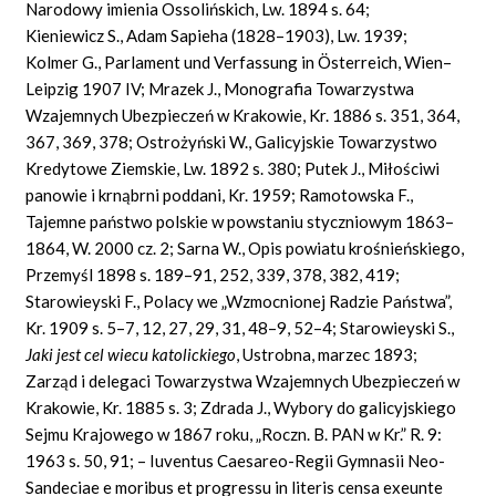
Narodowy imienia Ossolińskich, Lw. 1894 s. 64;
Kieniewicz S., Adam Sapieha (1828–1903), Lw. 1939;
Kolmer G., Parlament und Verfassung in Österreich, Wien–
Leipzig 1907 IV; Mrazek J., Monografia Towarzystwa
Wzajemnych Ubezpieczeń w Krakowie, Kr. 1886 s. 351, 364,
367, 369, 378; Ostrożyński W., Galicyjskie Towarzystwo
Kredytowe Ziemskie, Lw. 1892 s. 380; Putek J., Miłościwi
panowie i krnąbrni poddani, Kr. 1959; Ramotowska F.,
Tajemne państwo polskie w powstaniu styczniowym 1863–
1864, W. 2000 cz. 2; Sarna W., Opis powiatu krośnieńskiego,
Przemyśl 1898 s. 189–91, 252, 339, 378, 382, 419;
Starowieyski F., Polacy we „Wzmocnionej Radzie Państwa”,
Kr. 1909 s. 5–7, 12, 27, 29, 31, 48–9, 52–4; Starowieyski S.,
Jaki jest cel wiecu katolickiego
,
Ustrobna, marzec 1893;
Zarząd i delegaci Towarzystwa Wzajemnych Ubezpieczeń w
Krakowie, Kr. 1885 s. 3; Zdrada J., Wybory do galicyjskiego
Sejmu Krajowego w 1867 roku, „Roczn. B. PAN w Kr.” R. 9:
1963 s. 50, 91; – Iuventus Caesareo-Regii Gymnasii Neo-
Sandeciae e moribus et progressu in literis censa exeunte