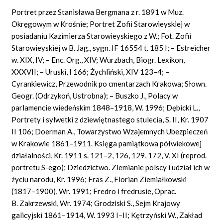
Portret przez Stanisława Bergmana z r. 1891 w Muz.
Okręgowym w Krośnie; Portret Zofii Starowieyskiej w
posiadaniu Kazimierza Starowieyskiego z W.; Fot. Zofii
Starowieyskiej w B. Jag., sygn. IF 16554 t. 185 I; – Estreicher
w. XIX, IV; – Enc. Org., XIV; Wurzbach, Biogr. Lexikon,
XXXVII; – Uruski, I 166; Żychliński, XIV 123–4; –
Cyrankiewicz, Przewodnik po cmentarzach Krakowa; Słown.
Geogr. (Odrzykoń, Ustrobna); – Buszko J., Polacy w
parlamencie wiedeńskim 1848–1918, W. 1996; Dębicki L.,
Portrety i sylwetki z dziewiętnastego stulecia, S. II, Kr. 1907
II 106; Doerman A., Towarzystwo Wzajemnych Ubezpieczeń
w Krakowie 1861–1911. Księga pamiątkowa półwiekowej
działalności, Kr. 1911 s. 121–2, 126, 129, 172, V, XI (reprod.
portretu S-ego); Dziedzictwo. Ziemianie polscy i udział ich w
życiu narodu, Kr. 1996; Fras Z., Florian Ziemiałkowski
(1817–1900), Wr. 1991; Fredro i fredrusie, Oprac.
B. Zakrzewski, Wr. 1974; Grodziski S., Sejm Krajowy
galicyjski 1861–1914, W. 1993 I–II; Kętrzyński W., Zakład