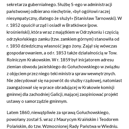
sekretarza gubernialnego. Służbę S-ego w administracji
państwowej odbierano niechętnie, «był ogółowi raczej
niesympatyczny, dlatego że służył» (Stanisław Tarnowski). W
r. 1852 opuścił urząd i osiadł w Bratkówce (pow.
krośnieński), która wraz z majątkiem w Odrzykoniu i częścią
odrzykońskiego zamku (tzw. zamkiem górnym) stanowiła od
r. 1850 dziedziczną własność jego żony. Zajął się wówczas
gospodarowaniem, a od r. 1853 także działalnością w Tow.
Rolniczym Krakowskim. W r. 1859 był inicjatorem adresu
ziemian obwodu jasielskiego do Gołuchowskiego w związku
z objęciem przez niego teki ministra spraw wewnętrznych.
Nie zdecydował się na powrót do służby rządowej, natomiast
zaangażował się w prace obradującej w Krakowie komisji
gminnej dla zachodniej Galicji, mającej zaopiniować projekt
ustawy o samorządzie gminnym.
Latem 1860, niewątpliwie za sprawą Gołuchowskiego,
powołany został S. wraz z Maurycym Kraińskim i Teodorem
Polańskim, do tzw. Wzmocnionej Rady Państwa w Wiedniu.