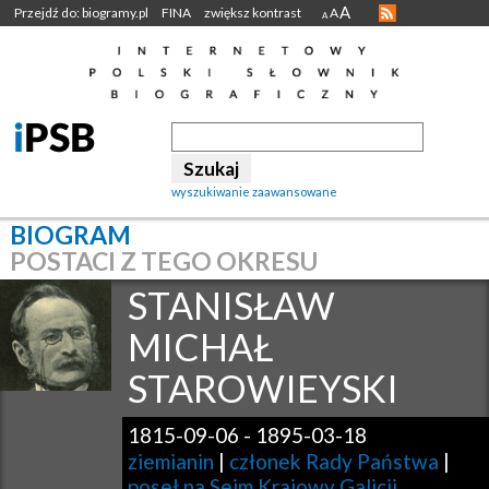
A
Przejdź do: biogramy.pl
FINA
zwiększ kontrast
A
A
wyszukiwanie zaawansowane
BIOGRAM
POSTACI Z TEGO OKRESU
STANISŁAW
MICHAŁ
STAROWIEYSKI
1815-09-06
-
1895-03-18
ziemianin
|
członek Rady Państwa
|
poseł na Sejm Krajowy Galicji