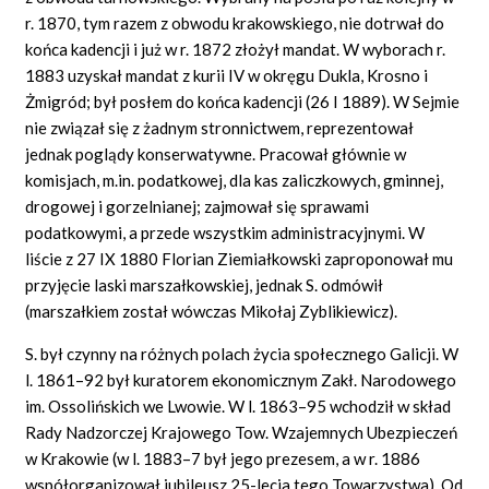
r. 1870, tym razem z obwodu krakowskiego, nie dotrwał do
końca kadencji i już w r. 1872 złożył mandat. W wyborach r.
1883 uzyskał mandat z kurii IV w okręgu Dukla, Krosno i
Żmigród; był posłem do końca kadencji (26 I 1889). W Sejmie
nie związał się z żadnym stronnictwem, reprezentował
jednak poglądy konserwatywne. Pracował głównie w
komisjach, m.in. podatkowej, dla kas zaliczkowych, gminnej,
drogowej i gorzelnianej; zajmował się sprawami
podatkowymi, a przede wszystkim administracyjnymi. W
liście z 27 IX 1880 Florian Ziemiałkowski zaproponował mu
przyjęcie laski marszałkowskiej, jednak S. odmówił
(marszałkiem został wówczas Mikołaj Zyblikiewicz).
S. był czynny na różnych polach życia społecznego Galicji. W
l. 1861–92 był kuratorem ekonomicznym Zakł. Narodowego
im. Ossolińskich we Lwowie. W l. 1863–95 wchodził w skład
Rady Nadzorczej Krajowego Tow. Wzajemnych Ubezpieczeń
w Krakowie (w l. 1883–7 był jego prezesem, a w r. 1886
współorganizował jubileusz 25-lecia tego Towarzystwa). Od