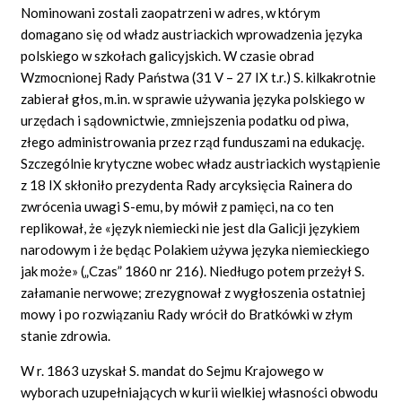
Nominowani zostali zaopatrzeni w adres, w którym
domagano się od władz austriackich wprowadzenia języka
polskiego w szkołach galicyjskich. W czasie obrad
Wzmocnionej Rady Państwa (31 V – 27 IX t.r.) S. kilkakrotnie
zabierał głos, m.in. w sprawie używania języka polskiego w
urzędach i sądownictwie, zmniejszenia podatku od piwa,
złego administrowania przez rząd funduszami na edukację.
Szczególnie krytyczne wobec władz austriackich wystąpienie
z 18 IX skłoniło prezydenta Rady arcyksięcia Rainera do
zwrócenia uwagi S-emu, by mówił z pamięci, na co ten
replikował, że «język niemiecki nie jest dla Galicji językiem
narodowym i że będąc Polakiem używa języka niemieckiego
jak może» („Czas” 1860 nr 216). Niedługo potem przeżył S.
załamanie nerwowe; zrezygnował z wygłoszenia ostatniej
mowy i po rozwiązaniu Rady wrócił do Bratkówki w złym
stanie zdrowia.
W r. 1863 uzyskał S. mandat do Sejmu Krajowego w
wyborach uzupełniających w kurii wielkiej własności obwodu