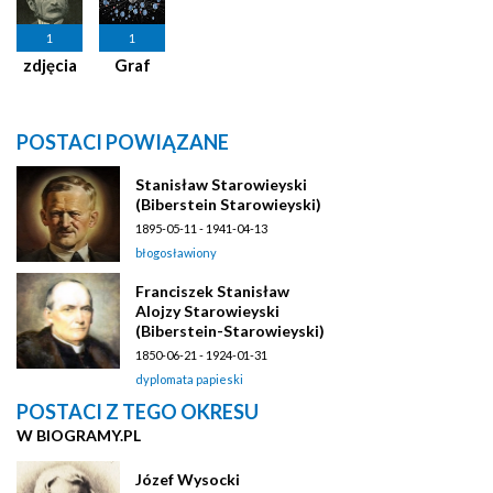
1
1
zdjęcia
Graf
POSTACI POWIĄZANE
Stanisław Starowieyski
(Biberstein Starowieyski)
1895-05-11 - 1941-04-13
błogosławiony
Franciszek Stanisław
Alojzy Starowieyski
(Biberstein-Starowieyski)
1850-06-21 - 1924-01-31
dyplomata papieski
POSTACI Z TEGO OKRESU
W BIOGRAMY.PL
Józef Wysocki