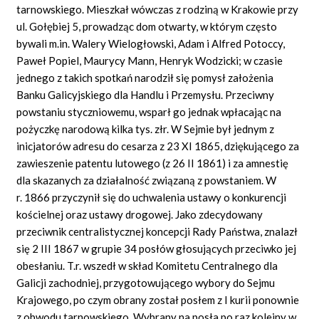
tarnowskiego. Mieszkał wówczas z rodziną w Krakowie przy
ul. Gołębiej 5, prowadząc dom otwarty, w którym często
bywali m.in. Walery Wielogłowski, Adam i Alfred Potoccy,
Paweł Popiel, Maurycy Mann, Henryk Wodzicki; w czasie
jednego z takich spotkań narodził się pomysł założenia
Banku Galicyjskiego dla Handlu i Przemysłu. Przeciwny
powstaniu styczniowemu, wsparł go jednak wpłacając na
pożyczkę narodową kilka tys. złr. W Sejmie był jednym z
inicjatorów adresu do cesarza z 23 XI 1865, dziękującego za
zawieszenie patentu lutowego (z 26 II 1861) i za amnestię
dla skazanych za działalność związaną z powstaniem. W
r. 1866 przyczynił się do uchwalenia ustawy o konkurencji
kościelnej oraz ustawy drogowej. Jako zdecydowany
przeciwnik centralistycznej koncepcji Rady Państwa, znalazł
się 2 III 1867 w grupie 34 posłów głosujących przeciwko jej
obesłaniu. T.r. wszedł w skład Komitetu Centralnego dla
Galicji zachodniej, przygotowującego wybory do Sejmu
Krajowego, po czym obrany został posłem z I kurii ponownie
z obwodu tarnowskiego. Wybrany na posła po raz kolejny w