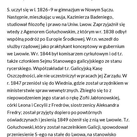
S. uczył się w l. 1826–9 w gimnazjum w Nowym Sączu.
Następnie, mieszkając u wuja, Kazimierza Badeniego,
studiował filozofię i prawo na Uniw. Lwow. Zaprzyjaźnił się
wtedy z Agenorem Gołuchowskim, z którym w r. 1838 odbył
wspólną podróż po Europie Środkowej. W r.n. wszedł do
służby rządowej jako praktykant konceptowy w gubernium
we Lwowie. W r. 1844 był komisarzem cyrkułowym i od t.r.
także członkiem Sejmu Stanowego galicyjskiego ze stanu
rycerskiego. Współzakładał t.r. Galicyjską Kasę
Oszczędności, ale nie uczestniczył w pracach jej Zarządu. W
r. 1847 przeniósł się do Wiednia, gdzie został urzędnikiem w
ministerstwie spraw wewnętrznych. Zbiegło się to z
niepowodzeniem jego starań o rękę Zofii Jabłonowskiej,
córki Leona i Cecylii z Fredrów, siostrzenicy Aleksandra
Fredry; został przyjęty dopiero po powtórnych
oświadczynach i jesienią 1849 ożenił się z nią we Lwowie. T.r.
Gołuchowski, który został naczelnikiem Galicji, spowodował
przeniesienie S-ego na stałe do Lwowa, na stanowisko