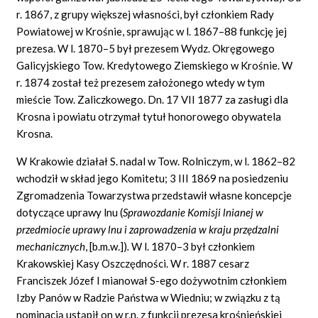
r. 1867, z grupy większej własności, był członkiem Rady
Powiatowej w Krośnie, sprawując w l. 1867–88 funkcję jej
prezesa. W l. 1870–5 był prezesem Wydz. Okręgowego
Galicyjskiego Tow. Kredytowego Ziemskiego w Krośnie. W
r. 1874 został też prezesem założonego wtedy w tym
mieście Tow. Zaliczkowego. Dn. 17 VII 1877 za zasługi dla
Krosna i powiatu otrzymał tytuł honorowego obywatela
Krosna.
W Krakowie działał S. nadal w Tow. Rolniczym, w l. 1862–82
wchodził w skład jego Komitetu; 3 III 1869 na posiedzeniu
Zgromadzenia Towarzystwa przedstawił własne koncepcje
dotyczące uprawy lnu (
Sprawozdanie Komisji lnianej w
przedmiocie uprawy lnu i zaprowadzenia w kraju przędzalni
mechanicznych
, [b.m.w.])
.
W l. 1870–3 był członkiem
Krakowskiej Kasy Oszczędności. W r. 1887 cesarz
Franciszek Józef I mianował S-ego dożywotnim członkiem
Izby Panów w Radzie Państwa w Wiedniu; w związku z tą
nominacją ustąpił on w r.n. z funkcji prezesa krośnieńskiej