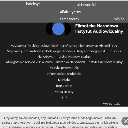
Indeksy:
aktywności
alfabetyczny
tematyczny
miejsc
Wydawcą Polskiego Słownika Biograficznego jest Instytut Historii PAN
Wydawcą Internetowego Polskiego Słownika Biograficznego jest Filmoteka
Narodowa - Instytut Audiowizualny
All Rights Reserved 2014-
2026
Filmoteka Narodowa - Instytut Audiowizualny
Polityka prywatności
Informacje o projekcie
Kontakt
Regulamin
Mapa strony
BIP
Wersja: 1.2.0
Uzywamy plików cookies, aby ułatwić Ci korzystanie z naszego serwisu oraz do
celów statystycznych. Jeśli nie blokujesz tych plików, to zgadzasz się na ich użycie
oraz zapisanie w pamięci urządzenia. Pamiętaj, że możesz samodzielnie zarządzać