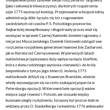
(jako rzekomej królewszczyzny), dla których rozpatrzenia
sejm 1775 wyznaczył komisję. Przejmowanie w bezpośrednią
administrację dóbr łączyło się też z rugowaniem
zasiedziałych od czasów P. S. Potockiego posesorów.
Najbardziej skomplikowany i długotrwały proces miał się
wywiązać w sprawie Czarnej Kamionki, bowiem rugowany z
niej przez Moszczeńskiego Dominik Gintowski odstąpił swe
roszczenia rosyjskiemu generałowi Iwanowi (nie Zacharowi,
jak w literaturze) Czernyszewowi. W pierwszych latach
małżeństwa przypisywano duży wpływ na męża Józefinie,
która z domu rodzinnego wyniosła «nienawiść» do króla
(wspominała o tym po jego śmierci). Jesienią 1775
małżonkowie zbliżyli się z Ksawerym Branickim, właśnie
wtedy wysuwającym się na czoło szukającej poparcia w
Petersburgu opozycji. W kierownictwie opozycji ważne
miejsce zajął również I. Potocki, ale stosunki między
kuzynami uległy rozluźnieniu. Szczęsny był jeszcze dobrze
widziany przez O. Stackelberga i w kwietniu 1776 ambasador