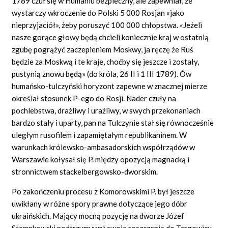
1789 czuł się w Humaniu bezpieczny, ale zapewniał, że
wystarczy wkroczenie do Polski 5 000 Rosjan «jako
nieprzyjaciół», żeby poruszyć 100 000 chłopstwa. «Jeżeli
nasze gorące głowy będą chcieli koniecznie kraj w ostatnią
zgubę pogrążyć zaczepieniem Moskwy, ja ręczę że Ruś
będzie za Moskwą i te kraje, choćby się jeszcze i zostały,
pustynią znowu będą» (do króla, 26 II i 1 III 1789). Ów
humańsko-tulczyński horyzont zapewne w znacznej mierze
określał stosunek P-ego do Rosji. Nader czuły na
pochlebstwa, drażliwy i uraźliwy, w swych przekonaniach
bardzo stały i uparty, pan na Tulczynie stał się równocześnie
uległym rusofilem i zapamiętałym republikaninem. W
warunkach królewsko-ambasadorskich współrządów w
Warszawie kołysał się P. między opozycją magnacką i
stronnictwem stackelbergowsko-dworskim.
Po zakończeniu procesu z Komorowskimi P. był jeszcze
uwikłany w różne spory prawne dotyczące jego dóbr
ukraińskich. Mający mocną pozycję na dworze Józef
Stempkowski podtrzymywał swoje roszczenia do Targowicy