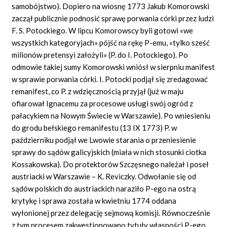
samobójstwo). Dopiero na wiosnę 1773 Jakub Komorowski
zaczął publicznie podnosić sprawę porwania córki przez ludzi
F. S. Potockiego. W lipcu Komorowscy byli gotowi «we
wszystkich kategoryjach» pójść na rękę P-emu, «tylko sześć
milionów pretensyi założyli» (P. do I. Potockiego). Po
odmowie takiej sumy Komorowski wniósł w sierpniu manifest
w sprawie porwania córki. I. Potocki podjął się zredagować
remanifest, co P. z wdzięcznością przyjął (już w maju
ofiarował Ignacemu za procesowe usługi swój ogród z
pałacykiem na Nowym Świecie w Warszawie). Po wniesieniu
do grodu bełskiego remanifestu (13 IX 1773) P. w
październiku podjął we Lwowie starania o przeniesienie
sprawy do sądów galicyjskich (miała w nich stosunki ciotka
Kossakowska). Do protektorów Szczęsnego należał i poseł
austriacki w Warszawie – K. Reviczky. Odwołanie się od
sądów polskich do austriackich naraziło P-ego na ostrą
krytykę i sprawa została w kwietniu 1774 oddana
wyłonionej przez delegację sejmową komisji. Równocześnie
z tym procesem zakwestionowano tytuły własności P-ego