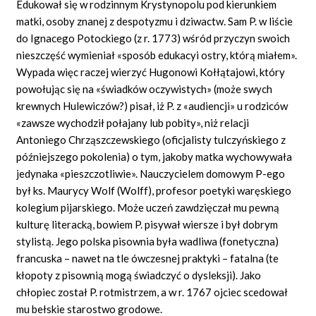
Edukował się w rodzinnym Krystynopolu pod kierunkiem
matki, osoby znanej z despotyzmu i dziwactw. Sam P. w liście
do Ignacego Potockiego (z r. 1773) wśród przyczyn swoich
nieszczęść wymieniał «sposób edukacyi ostry, którą miałem».
Wypada więc raczej wierzyć Hugonowi Kołłątajowi, który
powołując się na «świadków oczywistych» (może swych
krewnych Hulewiczów?) pisał, iż P. z «audiencji» u rodziców
«zawsze wychodził połajany lub pobity», niż relacji
Antoniego Chrząszczewskiego (oficjalisty tulczyńskiego z
późniejszego pokolenia) o tym, jakoby matka wychowywała
jedynaka «pieszczotliwie». Nauczycielem domowym P-ego
był ks. Maurycy Wolf (Wolff), profesor poetyki waręskiego
kolegium pijarskiego. Może uczeń zawdzięczał mu pewną
kulturę literacką, bowiem P. pisywał wiersze i był dobrym
stylistą. Jego polska pisownia była wadliwa (fonetyczna)
francuska – nawet na tle ówczesnej praktyki – fatalna (te
kłopoty z pisownią mogą świadczyć o dysleksji). Jako
chłopiec został P. rotmistrzem, a w r. 1767 ojciec scedował
mu bełskie starostwo grodowe.