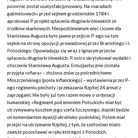
pozornie został usatysfakcjonowany. Na «naradach
gabinetowych» przed sejmem grodzieńskim 1784 r.
aprobował P. projekt spłacenia długów królewskich ze
środków skarbowych. Niespodziewanym więc ciosem dla
Stanisława Augusta było jawne przejście P-ego na tym
sejmie na stronę opozycji, prowadzonej przez Branickiego i I.
Potockiego. Opowiadając się wraz z Ignacym przeciw
spłaceniu długów królewskich, P. ostro skrytykował wydatki i
otoczenie Stanisława Augusta. Entuzjastycznie została
przyjęta «ofiara» – złożona znów za pośrednictwem
Moszczeńskiego (posła inflanckiego) – wystawienia przez P-
ego regimentu piechoty i przekazania Rzpltej 24 armat z
zaprzęgami. Nie było już tym razem mowy o ordynacji
humańskiej. «Regiment pod imieniem Potockich» miał być
utrzymywany kosztem jego szefa Szczęsnego, dopóki będzie
on komendantem dywizji ukraińsko-podolskiej. Potem miał
przejść na utrzymanie Rzpltej, z tym, że szefostwo miało
zawsze pozostawać w ręku któregoś z Potockich.