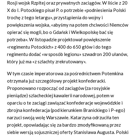
Rosji wojsk Rzpltej oraz prywatnych zaciągów. W liście z 20
X do I. Potockiego pisał P. o potrzebie «podniesienia Polski
trochę z tego letargu», przystąpienia do wojny i
powiększenia wojska, «abyśmy na potem chciwości Niemców
opierać się mogli, bo o Gdańsk i Wielkopolskę bać się
potrzeba». W listopadzie projektował powiększenie
«regimentu Potockich» z 400 do 650 głów i do tego
regimentu dodać «w sposób legionu» szwadron 200 ułanów,
który już ma «z szlachty zrekrutowany».
W tym czasie imperatorowa za pośrednictwem Potemkina
otrzymała już szczegółowy projekt konfederacki.
Proponowano rozpocząć od zaciągów (za rosyjskie
pieniądze) szlacheckiej kawalerii narodowej, potem w
oparciu o te zaciągi zawiązać konfederacje wojewódzkie i
zbrojna konfederacja (pod kierunkiem Branickiego i P-ego)
narzuci swoją wolę Warszawie. Katarzyna odrzuciła ten
projekt, opowiadając się za bardzo zmodyfikowaną przez
siebie wersją sojuszniczej oferty Stanisława Augusta. Polski