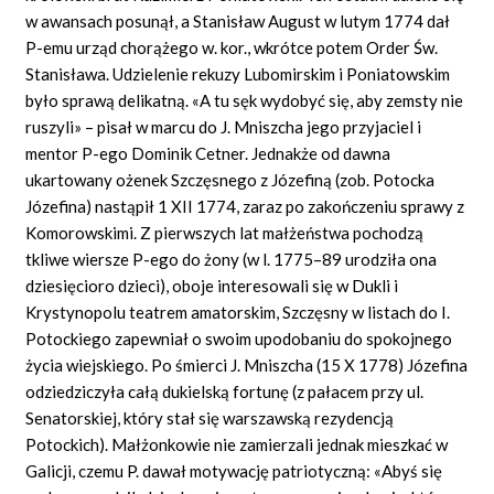
w awansach posunął, a Stanisław August w lutym 1774 dał
P-emu urząd chorążego w. kor., wkrótce potem Order Św.
Stanisława. Udzielenie rekuzy Lubomirskim i Poniatowskim
było sprawą delikatną. «A tu sęk wydobyć się, aby zemsty nie
ruszyli» – pisał w marcu do J. Mniszcha jego przyjaciel i
mentor P-ego Dominik Cetner. Jednakże od dawna
ukartowany ożenek Szczęsnego z Józefiną (zob. Potocka
Józefina) nastąpił 1 XII 1774, zaraz po zakończeniu sprawy z
Komorowskimi. Z pierwszych lat małżeństwa pochodzą
tkliwe wiersze P-ego do żony (w l. 1775–89 urodziła ona
dziesięcioro dzieci), oboje interesowali się w Dukli i
Krystynopolu teatrem amatorskim, Szczęsny w listach do I.
Potockiego zapewniał o swoim upodobaniu do spokojnego
życia wiejskiego. Po śmierci J. Mniszcha (15 X 1778) Józefina
odziedziczyła całą dukielską fortunę (z pałacem przy ul.
Senatorskiej, który stał się warszawską rezydencją
Potockich). Małżonkowie nie zamierzali jednak mieszkać w
Galicji, czemu P. dawał motywację patriotyczną: «Abyś się