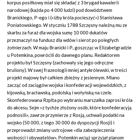
korpus posiłkowy miał się składać z 3 brygad kawalerii
narodowej (każda po 4 000 ludzi) pod dowództwem
Branickiego, P-ego i («iżby króla pocieszyć») Stanisława
Poniatowskiego. W styczniu 1788 Szczęsny należną mu ze
skarbu za furaż dla wojska sumę 10 000 dukatów
przeznaczył na fundusz dla wdów i sierot po poległych
żołnierzach. W maju Branicki i P., goszcząc w Elizabetgradzie
u Potemkina, powrócili do dawnego planu. Redaktorem
projektu był Szczęsny (zachowały się jego odręczne
bruliony). W swej frazeologii mniej antykrólewski, w treści
projekt majowy był całkiem zbieżny z jesiennym. Miano
zacząć od zaciągów wojska i konfederacji wojewódzkich, z
kijowską, bracławską, podolską i wołyńską na czele.
Skonfederowana Rzplta po wybraniu marszałka zaprosi króla
do akcesu. Sejm «z tychże złożony osób, które konfederacyją
podnosili», zawrze przymierze z Rosją, uchwali podatki na
wojsko (50 000, z tego 30 000 do dyspozycji Rosji) i
przeprowadzi zmiany ustrojowe «dla zabezpieczenia
wolności i obywatelów». Potemkin wciąż sprzyjał planom