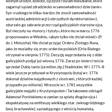
wolnym urodził, dziecko, ojczyste rzucam mieszkanie, które
zagarnął sąsiad zdradziecko w samowładności dzierżanie».
Syn «ruskiego królika» bardzo źle znosił samowładność
austriackiej administracji («obrzydłych dyrektoriatów»),
oburzało go zabranie przez rząd galicyjskich starostw ojca.
Był nieczuły na «honory i tytuły», które mu w marcu 1776
proponowano w Wiedniu, «abym tylko nie chciał mówić» (P.
do J. Mniszcha). Nie chciał przyjąć Orderu Złotego Runa,
jako że musiałby się zrzec orderów polskich (Orła Białego
otrzymał w sierpniu 1775). Decyzję wyprzedania się z dóbr
galicyjskich podjął już wiosną 1776. Zaraz po śmierci teścia
sprzedał Duklę tanio (za milion złp.) Stadnickim. W l. 1775–8
wiele jeszcze przebywał w Krystynopolu (tutaj w r. 1776
dokonał działów majątkowych z siostrami, z których każdej
przypadło po milionie). Wreszcie w r. 1781 wszystkie
galicyjskie majątki z Krystynopolem i Tartakowem odstąpił
Adamowi Ponińskiemu w zamian za spłatę długów ojca i
ekspektatywę na emfiteuzę wielkiego star. zwinogródzkiego
(woj. bracławskie), sąsiadującego z włością humańską.