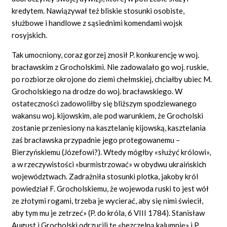
kredytem. Nawiązywał też bliskie stosunki osobiste,
służbowe i handlowe z sąsiednimi komendami wojsk
rosyjskich.
Tak umocniony, coraz gorzej znosił P. konkurencję w woj.
bracławskim z Grocholskimi. Nie zadowalało go woj. ruskie,
po rozbiorze okrojone do ziemi chełmskiej, chciałby ubiec M.
Grocholskiego na drodze do woj. bracławskiego. W
ostateczności zadowoliłby się bliższym spodziewanego
wakansu woj. kijowskim, ale pod warunkiem, że Grocholski
zostanie przeniesiony na kasztelanię kijowską, kasztelania
zaś bracławska przypadnie jego protegowanemu –
Bierzyńskiemu (Józefowi?). Wtedy mógłby «służyć królowi»,
a w rzeczywistości «burmistrzować» w obydwu ukraińskich
województwach. Zadrażniła stosunki plotka, jakoby król
powiedział F. Grocholskiemu, że wojewoda ruski to jest wół
ze złotymi rogami, trzeba je wycierać, aby się nimi świecił,
aby tym mu je zetrzeć» (P. do króla, 6 VIII 1784). Stanisław
August i Grocholski odrzucili tę «bezczelną kalumnię» i P.