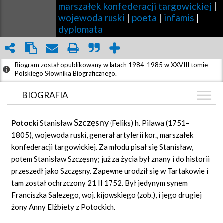
marszałek konfederacji targowickiej
|
wojewoda ruski
|
poeta
|
infamis
|
dyplomata
Biogram został opublikowany w latach 1984-1985 w XXVIII tomie
Polskiego Słownika Biograficznego.
BIOGRAFIA
BIOGRAFIA
Szczęsny
Potocki
Stanisław
(Feliks) h. Pilawa (1751–
ZDJĘCIA
(15)
1805), wojewoda ruski, generał artylerii kor., marszałek
konfederacji targowickiej. Za młodu pisał się Stanisław,
ARTYKUŁY
(1)
potem Stanisław Szczęsny; już za życia był znany i do historii
CIEKAWOSTKI
przeszedł jako Szczęsny. Zapewne urodził się w Tartakowie i
(1)
tam został ochrzczony 21 II 1752. Był jedynym synem
GRAF POWIĄZAŃ
Franciszka Salezego, woj. kijowskiego (zob.), i jego drugiej
DYSKUSJA
żony Anny Elżbiety z Potockich.
Mapa