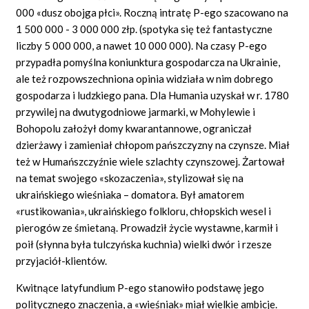
000 «dusz obojga płci». Roczną intratę P-ego szacowano na
1 500 000 - 3 000 000 złp. (spotyka się też fantastyczne
liczby 5 000 000, a nawet 10 000 000). Na czasy P-ego
przypadła pomyślna koniunktura gospodarcza na Ukrainie,
ale też rozpowszechniona opinia widziała w nim dobrego
gospodarza i ludzkiego pana. Dla Humania uzyskał w r. 1780
przywilej na dwutygodniowe jarmarki, w Mohylewie i
Bohopolu założył domy kwarantannowe, ograniczał
dzierżawy i zamieniał chłopom pańszczyzny na czynsze. Miał
też w Humańszczyźnie wiele szlachty czynszowej. Żartował
na temat swojego «skozaczenia», stylizował się na
ukraińskiego wieśniaka – domatora. Był amatorem
«rustikowania», ukraińskiego folkloru, chłopskich wesel i
pierogów ze śmietaną. Prowadził życie wystawne, karmił i
poił (słynna była tulczyńska kuchnia) wielki dwór i rzesze
przyjaciół-klientów.
Kwitnące latyfundium P-ego stanowiło podstawę jego
politycznego znaczenia, a «wieśniak» miał wielkie ambicje.