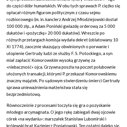
do części dóbr humańskich. W obu tych sprawach P. ciężko się
opłacał różnym figurom politycznym z czasu sejmu
rozbiorowego (m. in. kanclerz Andrzej Młodziejowski dostał
100 000 złp., a Adam Poniński gwiazdę orderową za 5 000
dukatów i «pożyczkę» 20 000 dukatów). Wreszcie po
różnych przetargach komisja wydała dekret (oblatowany 10
XI 1774), zaocznie skazujący obwinionych o porwanie i
utopienie Gertrudy ludzi ze służby F. S. Potockiego, a syn
miał zapłacić Komorowskim wysoką grzywnę za
«niebaczność» ojca. Grzywna poszła na poczet polubownie
ułożonych transakcji, którymi P. przekazał Komorowskiemu
znaczny majątek. Po sądowym stwierdzeniu śmierci Gertrudy
sprawa unieważnienia małżeństwa stała się
bezprzedmiotową.
Równocześnie z procesami toczyła się gra o pozyskanie
młodego arcymagnata. O jego rękę zabiegali dwaj ojcowie
córek «na wydaniu»: marszałek Stanisław Lubomirski i
królewski brat Kazimierz Poniatowski. Ten ostatni daleko się