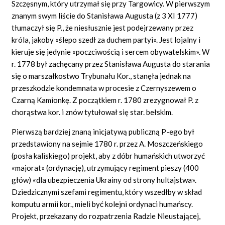
Szczęsnym, który utrzymał się przy Targowicy. W pierwszym
znanym swym liście do Stanisława Augusta (z 3 XI 1777)
tłumaczył się P., że niesłusznie jest podejrzewany przez
króla, jakoby «ślepo szedł za duchem partyi». Jest lojalny i
kieruje się jedynie «poczciwością i sercem obywatelskim». W
r. 1778 był zachęcany przez Stanisława Augusta do starania
się o marszałkostwo Trybunału Kor., stanęła jednak na
przeszkodzie kondemnata w procesie z Czernyszewem o
Czarną Kamionkę. Z początkiem r. 1780 zrezygnował P. z
chorąstwa kor. i znów tytułował się star. bełskim.
Pierwszą bardziej znaną inicjatywą publiczną P-ego był
przedstawiony na sejmie 1780 r. przez A. Moszczeńskiego
(posła kaliskiego) projekt, aby z dóbr humańskich utworzyć
«majorat» (ordynację), utrzymujący regiment pieszy (400
głów) «dla ubezpieczenia Ukrainy od strony hultajstwa».
Dziedzicznymi szefami regimentu, który wszedłby w skład
komputu armii kor., mieli być kolejni ordynaci humańscy.
Projekt, przekazany do rozpatrzenia Radzie Nieustającej,