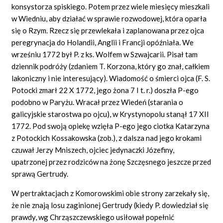
konsystorza spiskiego. Potem przez wiele miesięcy mieszkali
w Wiedniu, aby działać w sprawie rozwodowej, która oparła
się o Rzym. Rzecz się przewlekała i zaplanowana przez ojca
peregrynacja do Holandii, Anglii i Francji opóźniała. We
wrześniu 1772 był P. z ks. Wolfem w Szwajcarii. Pisał tam
dziennik podróży (zdaniem T. Korzona, który go znał, całkiem
lakoniczny i nie interesujący). Wiadomość o śmierci ojca (F. S.
Potocki zmarł 22 X 1772, jego żona 7 I t. r.) doszła P-ego
podobno w Paryżu. Wracał przez Wiedeń (starania o
galicyjskie starostwa po ojcu), w Krystynopolu stanął 17 XII
1772. Pod swoją opiekę wzięła P-ego jego ciotka Katarzyna
z Potockich Kossakowska (zob.), z dalsza nad jego krokami
czuwał Jerzy Mniszech, ojciec jedynaczki Józefiny,
upatrzonej przez rodziców na żonę Szczęsnego jeszcze przed
sprawą Gertrudy.
W pertraktacjach z Komorowskimi obie strony zarzekały się,
że nie znają losu zaginionej Gertrudy (kiedy P. dowiedział się
prawdy, wg Chrząszczewskiego usiłował popełnić