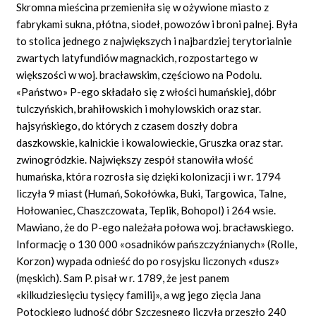
Skromna mieścina przemieniła się w ożywione miasto z
fabrykami sukna, płótna, siodeł, powozów i broni palnej. Była
to stolica jednego z największych i najbardziej terytorialnie
zwartych latyfundiów magnackich, rozpostartego w
większości w woj. bracławskim, częściowo na Podolu.
«Państwo» P-ego składało się z włości humańskiej, dóbr
tulczyńskich, brahiłowskich i mohylowskich oraz star.
hajsyńskiego, do których z czasem doszły dobra
daszkowskie, kalnickie i kowalowieckie, Gruszka oraz star.
zwinogródzkie. Największy zespół stanowiła włość
humańska, która rozrosła się dzięki kolonizacji i w r. 1794
liczyła 9 miast (Humań, Sokołówka, Buki, Targowica, Talne,
Hołowaniec, Chaszczowata, Teplik, Bohopol) i 264 wsie.
Mawiano, że do P-ego należała połowa woj. bracławskiego.
Informację o 130 000 «osadników pańszczyźnianych» (Rolle,
Korzon) wypada odnieść do po rosyjsku liczonych «dusz»
(męskich). Sam P. pisał w r. 1789, że jest panem
«kilkudziesięciu tysięcy familij», a wg jego zięcia Jana
Potockiego ludność dóbr Szczęsnego liczyła przeszło 240