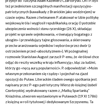
przybył do Tulczyna Adam Kazimierz Czartoryski. On i P. byli
też przedmiotem szczególnych manifestacji opozycyjno-
patriotycznych (kawalkady z Branickim jako wodzirejem) w
czasie sejmu. Razem z hetmanem P. atakował w Izbie politykę
wojskową króla i wygłosił republikańską orację
O potrzebie
ubezpieczenia wolności stanu rycerskiego
(26 X), składając
projekt w sprawie sejmikowania, «równający bogatego z
ubogim» i przewidujący tajne głosowania, a skierowany
przeciw aranżowaniu sejmików i wyborów przez dwór (z
ostrzeżeniem przed «absolutyzmem»). W pożegnalnej
rozmowie Stanisław August zarzucił P-emu, że «królowi chce
odjąć do reszty wszelką w kraju influencyją», idąc za ludźmi,
którzy go «nęcą aurą popularności». P. odpowiedział: «Moim
własnym przekonaniem się rządzę» i pojechał na zjazd
opozycji do Puław. Literackim śladem owego spotkania jest
napisany przez P-ego patriotyczny
Wiersz do księżnej Izabeli
Czartoryskiej
,
wydrukowany razem z „Matką Spartanką”
Kniaźnina, utworem wystawionym w Puławach (19 Xl 1786)
z księżną w roli tytułowej i dedykowanym Szczęsnemu. Ta