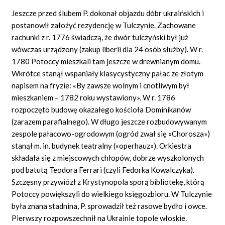
Jeszcze przed ślubem P. dokonał objazdu dóbr ukraińskich i
postanowił założyć rezydencję w Tulczynie. Zachowane
rachunki z r. 1776 świadczą, że dwór tulczyński był już
wówczas urządzony (zakup liberii dla 24 osób służby). W r.
1780 Potoccy mieszkali tam jeszcze w drewnianym domu.
Wkrótce stanął wspaniały klasycystyczny pałac ze złotym
napisem na fryzie: «By zawsze wolnym i cnotliwym był
mieszkaniem – 1782 roku wystawiony». W r. 1786
rozpoczęto budowę okazałego kościoła Dominikanów
(zarazem parafialnego). W długo jeszcze rozbudowywanym
zespole pałacowo-ogrodowym (ogród zwał się «Chorosza»)
stanął m. in. budynek teatralny («operhauz»). Orkiestra
składała się z miejscowych chłopów, dobrze wyszkolonych
pod batutą Teodora Ferrari (czyli Fedorka Kowalczyka).
Szczęsny przywiózł z Krystynopola sporą bibliotekę, którą
Potoccy powiększyli do wielkiego księgozbioru. W Tulczynie
była znana stadnina, P. sprowadził też rasowe bydło i owce.
Pierwszy rozpowszechnił na Ukrainie topole włoskie.