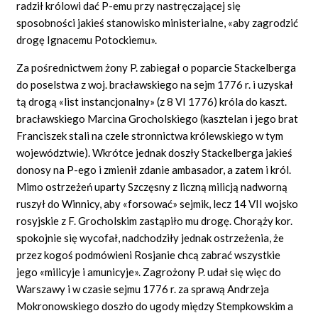
radził królowi dać P-emu przy nastręczającej się
sposobności jakieś stanowisko ministerialne, «aby zagrodzić
drogę Ignacemu Potockiemu».
Za pośrednictwem żony P. zabiegał o poparcie Stackelberga
do poselstwa z woj. bracławskiego na sejm 1776 r. i uzyskał
tą drogą «list instancjonalny» (z 8 VI 1776) króla do kaszt.
bracławskiego Marcina Grocholskiego (kasztelan i jego brat
Franciszek stali na czele stronnictwa królewskiego w tym
województwie). Wkrótce jednak doszły Stackelberga jakieś
donosy na P-ego i zmienił zdanie ambasador, a zatem i król.
Mimo ostrzeżeń uparty Szczęsny z liczną milicją nadworną
ruszył do Winnicy, aby «forsować» sejmik, lecz 14 VII wojsko
rosyjskie z F. Grocholskim zastąpiło mu drogę. Chorąży kor.
spokojnie się wycofał, nadchodziły jednak ostrzeżenia, że
przez kogoś podmówieni Rosjanie chcą zabrać wszystkie
jego «milicyje i amunicyje». Zagrożony P. udał się więc do
Warszawy i w czasie sejmu 1776 r. za sprawą Andrzeja
Mokronowskiego doszło do ugody między Stempkowskim a