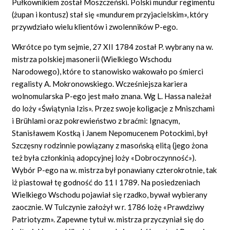
Pułkownikiem został Moszczeński. Polski mundur regimentu
(żupan i kontusz) stał się «mundurem przyjacielskim», który
przywdziało wielu klientów i zwolenników P-ego.
Wkrótce po tym sejmie, 27 XII 1784 został P. wybrany na w.
mistrza polskiej masonerii (Wielkiego Wschodu
Narodowego), które to stanowisko wakowało po śmierci
regalisty A. Mokronowskiego. Wcześniejsza kariera
wolnomularska P-ego jest mało znana. Wg L. Hassa należał
do loży «Świątynia Izis». Przez swoje koligacje z Mniszchami
i Brühlami oraz pokrewieństwo z braćmi: Ignacym,
Stanisławem Kostką i Janem Nepomucenem Potockimi, był
Szczęsny rodzinnie powiązany z masońską elitą (jego żona
też była członkinią adopcyjnej loży «Dobroczynność»).
Wybór P-ego na w. mistrza był ponawiany czterokrotnie, tak
iż piastował tę godność do 11 I 1789. Na posiedzeniach
Wielkiego Wschodu pojawiał się rzadko, bywał wybierany
zaocznie. W Tulczynie założył w r. 1786 lożę «Prawdziwy
Patriotyzm». Zapewne tytuł w. mistrza przyczyniał się do