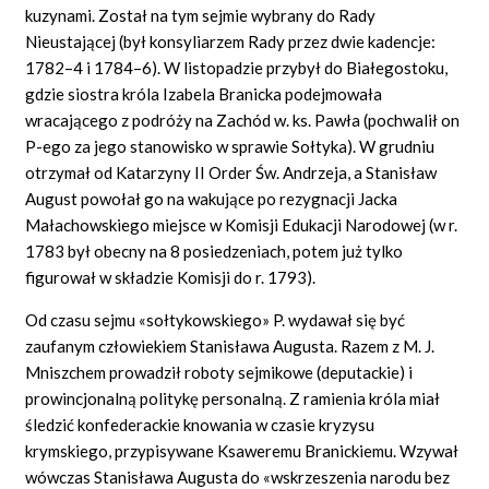
kuzynami. Został na tym sejmie wybrany do Rady
Nieustającej (był konsyliarzem Rady przez dwie kadencje:
1782–4 i 1784–6). W listopadzie przybył do Białegostoku,
gdzie siostra króla Izabela Branicka podejmowała
wracającego z podróży na Zachód w. ks. Pawła (pochwalił on
P-ego za jego stanowisko w sprawie Sołtyka). W grudniu
otrzymał od Katarzyny II Order Św. Andrzeja, a Stanisław
August powołał go na wakujące po rezygnacji Jacka
Małachowskiego miejsce w Komisji Edukacji Narodowej (w r.
1783 był obecny na 8 posiedzeniach, potem już tylko
figurował w składzie Komisji do r. 1793).
Od czasu sejmu «sołtykowskiego» P. wydawał się być
zaufanym człowiekiem Stanisława Augusta. Razem z M. J.
Mniszchem prowadził roboty sejmikowe (deputackie) i
prowincjonalną politykę personalną. Z ramienia króla miał
śledzić konfederackie knowania w czasie kryzysu
krymskiego, przypisywane Ksaweremu Branickiemu. Wzywał
wówczas Stanisława Augusta do «wskrzeszenia narodu bez