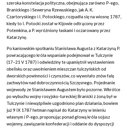
szeroka konstelacja polityczna, obejmująca zarówno P-ego,
Branickiego i Seweryna Rzewuskiego, jak A. K.
Czartoryskiego i I. Potockiego, rozpadła się na wiosnę 1787,
kiedy to I. Potocki został w Kijowie odtrącony przez
Potemkina, a P. wyróżniony łaskami i oczarowany przez
Katarzynę.
Po kaniowskim spotkaniu Stanisława Augusta z Katarzyną P.
powracającego króla wspaniale podejmował w Tulczynie
(17–21 V 1787) i odwiedziny te upamiętnił wystawieniem
obelisku oraz uwolnieniem mieszczan tulczyńskich od
dworskich powinności i czynszów, co wywołało znów falę
zachwytów nad dobroczynnością Szczęsnego. Pojednanie
wojewody ze Stanisławem Augustem było pozorne. Wkrótce
po wybuchu wojny rosyjsko-tureckiej Branicki z żoną był w
Tulczynie i niewątpliwie uzgodniono plan działania, bowiem
już 9 IX 1787 hetman napisał do Katarzyny w imieniu
własnym i P-ego, proponując ponad głową króla sojusz
wojenny, zawiązanie konfederacji i oddanie do dyspozycji