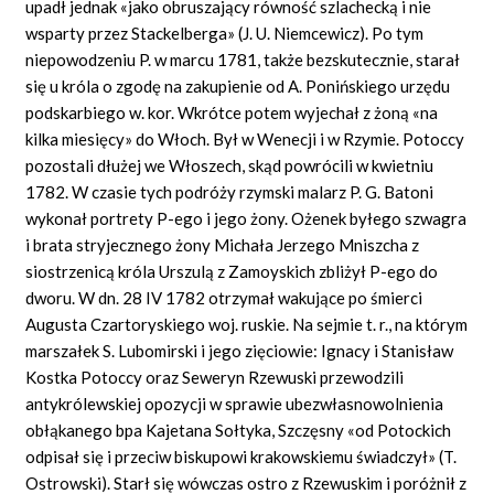
upadł jednak «jako obruszający równość szlachecką i nie
wsparty przez Stackelberga» (J. U. Niemcewicz). Po tym
niepowodzeniu P. w marcu 1781, także bezskutecznie, starał
się u króla o zgodę na zakupienie od A. Ponińskiego urzędu
podskarbiego w. kor. Wkrótce potem wyjechał z żoną «na
kilka miesięcy» do Włoch. Był w Wenecji i w Rzymie. Potoccy
pozostali dłużej we Włoszech, skąd powrócili w kwietniu
1782. W czasie tych podróży rzymski malarz P. G. Batoni
wykonał portrety P-ego i jego żony. Ożenek byłego szwagra
i brata stryjecznego żony Michała Jerzego Mniszcha z
siostrzenicą króla Urszulą z Zamoyskich zbliżył P-ego do
dworu. W dn. 28 IV 1782 otrzymał wakujące po śmierci
Augusta Czartoryskiego woj. ruskie. Na sejmie t. r., na którym
marszałek S. Lubomirski i jego zięciowie: Ignacy i Stanisław
Kostka Potoccy oraz Seweryn Rzewuski przewodzili
antykrólewskiej opozycji w sprawie ubezwłasnowolnienia
obłąkanego bpa Kajetana Sołtyka, Szczęsny «od Potockich
odpisał się i przeciw biskupowi krakowskiemu świadczył» (T.
Ostrowski). Starł się wówczas ostro z Rzewuskim i poróżnił z