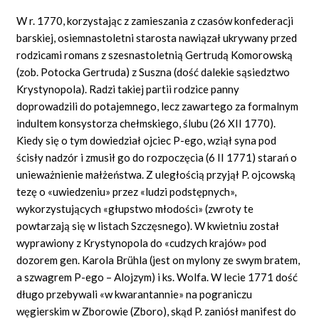
W r. 1770, korzystając z zamieszania z czasów konfederacji
barskiej, osiemnastoletni starosta nawiązał ukrywany przed
rodzicami romans z szesnastoletnią Gertrudą Komorowską
(zob. Potocka Gertruda) z Suszna (dość dalekie sąsiedztwo
Krystynopola). Radzi takiej partii rodzice panny
doprowadzili do potajemnego, lecz zawartego za formalnym
indultem konsystorza chełmskiego, ślubu (26 XII 1770).
Kiedy się o tym dowiedział ojciec P-ego, wziął syna pod
ścisły nadzór i zmusił go do rozpoczęcia (6 II 1771) starań o
unieważnienie małżeństwa. Z uległością przyjął P. ojcowską
tezę o «uwiedzeniu» przez «ludzi podstępnych»,
wykorzystujących «głupstwo młodości» (zwroty te
powtarzają się w listach Szczęsnego). W kwietniu został
wyprawiony z Krystynopola do «cudzych krajów» pod
dozorem gen. Karola Brühla (jest on mylony ze swym bratem,
a szwagrem P-ego – Alojzym) i ks. Wolfa. W lecie 1771 dość
długo przebywali «w kwarantannie» na pograniczu
węgierskim w Zborowie (Zboro), skąd P. zaniósł manifest do