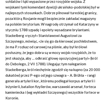
sołdatów i łąki wypasione przez rosyjskie wojska. Z
wojskami tymi komendant dywizji ukraińsko-podolskiej był w
najlepszych stosunkach. Dobrze pilnował tureckiej granicy,
poza którą Rosjanie mogli bezpiecznie zakładać magazyny
na polskim terytorium. W nagrodę otrzymał od Katarzyny w
styczniu 1788 szpadę i epolety wysadzane brylantami.
Stackelberg «ręczył» Stanisławowi Augustowi za
Szczęsnego, mówiąc, «że się go da kierować pochlebstwem,
że ma P. rozkaz od carowej na piśmie, aby był królowi
posłuszny, że jego dobra są w mocy wojsk rosyjskich, że to
jest okazyja, aby … odkraść głowę opozycyjnej partyi» (król
do Debolego, 2 VII 1788). Ulegając tym naleganiom
Stackelberga, król niechętnie zgodził się na kupno (za 20 000
dukatów) przez P-ego od jego szwagra – A. Brühla – rangi
generała artylerii kor., któremu podlegał korpus artylerii i
inżynierii, batalion fizylierów, warszawski arsenał, forteca
kamieniecka i (wg wykładni Szczęsnego) wszystkie fortece w
Koronie.