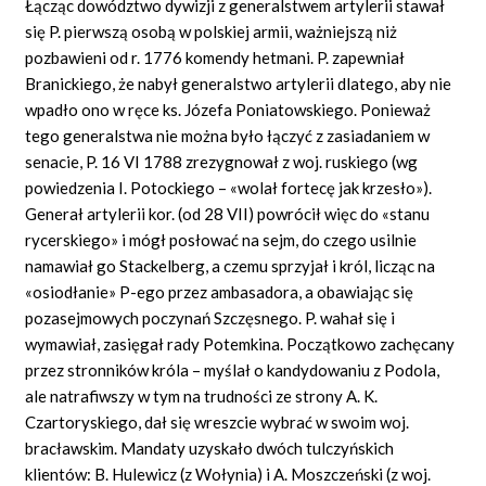
Łącząc dowództwo dywizji z generalstwem artylerii stawał
się P. pierwszą osobą w polskiej armii, ważniejszą niż
pozbawieni od r. 1776 komendy hetmani. P. zapewniał
Branickiego, że nabył generalstwo artylerii dlatego, aby nie
wpadło ono w ręce ks. Józefa Poniatowskiego. Ponieważ
tego generalstwa nie można było łączyć z zasiadaniem w
senacie, P. 16 VI 1788 zrezygnował z woj. ruskiego (wg
powiedzenia I. Potockiego – «wolał fortecę jak krzesło»).
Generał artylerii kor. (od 28 VII) powrócił więc do «stanu
rycerskiego» i mógł posłować na sejm, do czego usilnie
namawiał go Stackelberg, a czemu sprzyjał i król, licząc na
«osiodłanie» P-ego przez ambasadora, a obawiając się
pozasejmowych poczynań Szczęsnego. P. wahał się i
wymawiał, zasięgał rady Potemkina. Początkowo zachęcany
przez stronników króla – myślał o kandydowaniu z Podola,
ale natrafiwszy w tym na trudności ze strony A. K.
Czartoryskiego, dał się wreszcie wybrać w swoim woj.
bracławskim. Mandaty uzyskało dwóch tulczyńskich
klientów: B. Hulewicz (z Wołynia) i A. Moszczeński (z woj.