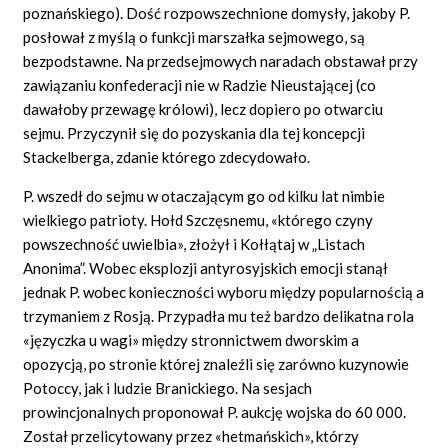
poznańskiego). Dość rozpowszechnione domysły, jakoby P.
posłował z myślą o funkcji marszałka sejmowego, są
bezpodstawne. Na przedsejmowych naradach obstawał przy
zawiązaniu konfederacji nie w Radzie Nieustającej (co
dawałoby przewagę królowi), lecz dopiero po otwarciu
sejmu. Przyczynił się do pozyskania dla tej koncepcji
Stackelberga, zdanie którego zdecydowało.
P. wszedł do sejmu w otaczającym go od kilku lat nimbie
wielkiego patrioty. Hołd Szczęsnemu, «którego czyny
powszechność uwielbia», złożył i Kołłątaj w „Listach
Anonima”. Wobec eksplozji antyrosyjskich emocji stanął
jednak P. wobec konieczności wyboru między popularnością a
trzymaniem z Rosją. Przypadła mu też bardzo delikatna rola
«języczka u wagi» między stronnictwem dworskim a
opozycją, po stronie której znaleźli się zarówno kuzynowie
Potoccy, jak i ludzie Branickiego. Na sesjach
prowincjonalnych proponował P. aukcję wojska do 60 000.
Został przelicytowany przez «hetmańskich», którzy