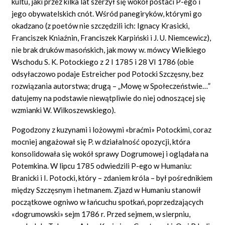
kultu, jaki przez kilka lat szerzył się wokół postaci P-ego i
jego obywatelskich cnót. Wśród panegiryków, którymi go
okadzano (z poetów nie szczędzili ich: Ignacy Krasicki,
Franciszek Kniaźnin, Franciszek Karpiński i J. U. Niemcewicz),
nie brak druków masońskich, jak mowy w. mówcy Wielkiego
Wschodu S. K. Potockiego z 2 I 1785 i 28 VI 1786 (obie
odsyłaczowo podaje Estreicher pod Potocki Szczęsny, bez
rozwiązania autorstwa; drugą – „Mowę w Społeczeństwie…”
datujemy na podstawie niewątpliwie do niej odnoszącej się
wzmianki W. Wilkoszewskiego).
Pogodzony z kuzynami i lożowymi «braćmi» Potockimi, coraz
mocniej angażował się P. w działalność opozycji, która
konsolidowała się wokół sprawy Dogrumowej i oglądała na
Potemkina. W lipcu 1785 odwiedzili P-ego w Humaniu:
Branicki i I. Potocki, który – zdaniem króla – był pośrednikiem
między Szczęsnym i hetmanem. Zjazd w Humaniu stanowił
początkowe ogniwo w łańcuchu spotkań, poprzedzających
«dogrumowski» sejm 1786 r. Przed sejmem, w sierpniu,