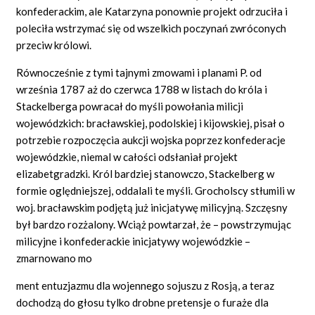
konfederackim, ale Katarzyna ponownie projekt odrzuciła i
poleciła wstrzymać się od wszelkich poczynań zwróconych
przeciw królowi.
Równocześnie z tymi tajnymi zmowami i planami P. od
września 1787 aż do czerwca 1788 w listach do króla i
Stackelberga powracał do myśli powołania milicji
wojewódzkich: bracławskiej, podolskiej i kijowskiej, pisał o
potrzebie rozpoczęcia aukcji wojska poprzez konfederacje
wojewódzkie, niemal w całości odsłaniał projekt
elizabetgradzki. Król bardziej stanowczo, Stackelberg w
formie oględniejszej, oddalali te myśli. Grocholscy stłumili w
woj. bracławskim podjętą już inicjatywę milicyjną. Szczęsny
był bardzo rozżalony. Wciąż powtarzał, że – powstrzymując
milicyjne i konfederackie inicjatywy wojewódzkie –
zmarnowano mo
ment entuzjazmu dla wojennego sojuszu z Rosją, a teraz
dochodzą do głosu tylko drobne pretensje o furaże dla