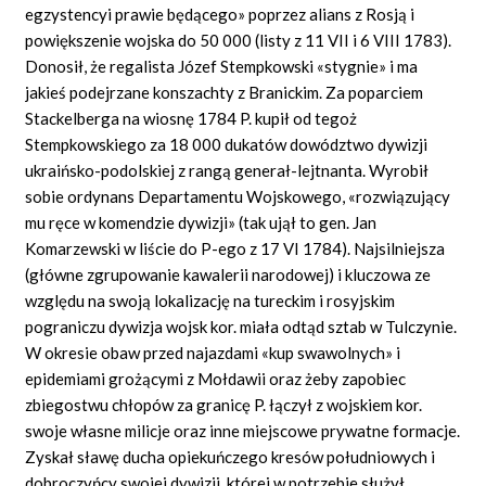
egzystencyi prawie będącego» poprzez alians z Rosją i
powiększenie wojska do 50 000 (listy z 11 VII i 6 VIII 1783).
Donosił, że regalista Józef Stempkowski «stygnie» i ma
jakieś podejrzane konszachty z Branickim. Za poparciem
Stackelberga na wiosnę 1784 P. kupił od tegoż
Stempkowskiego za 18 000 dukatów dowództwo dywizji
ukraińsko-podolskiej z rangą generał-lejtnanta. Wyrobił
sobie ordynans Departamentu Wojskowego, «rozwiązujący
mu ręce w komendzie dywizji» (tak ujął to gen. Jan
Komarzewski w liście do P-ego z 17 VI 1784). Najsilniejsza
(główne zgrupowanie kawalerii narodowej) i kluczowa ze
względu na swoją lokalizację na tureckim i rosyjskim
pograniczu dywizja wojsk kor. miała odtąd sztab w Tulczynie.
W okresie obaw przed najazdami «kup swawolnych» i
epidemiami grożącymi z Mołdawii oraz żeby zapobiec
zbiegostwu chłopów za granicę P. łączył z wojskiem kor.
swoje własne milicje oraz inne miejscowe prywatne formacje.
Zyskał sławę ducha opiekuńczego kresów południowych i
dobroczyńcy swojej dywizji, której w potrzebie służył