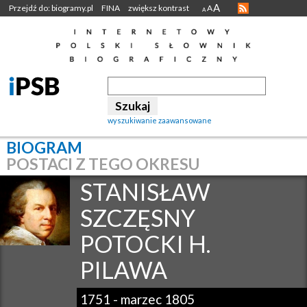
A
Przejdź do: biogramy.pl
FINA
zwiększ kontrast
A
A
wyszukiwanie zaawansowane
BIOGRAM
POSTACI Z TEGO OKRESU
STANISŁAW
SZCZĘSNY
POTOCKI H.
PILAWA
1751
-
marzec 1805