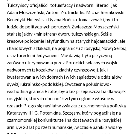
Tulczyńscy oficjaliści, totumfaccy i nadworni literaci, jak
Adam Moszczeński, Antoni Złotnicki, ks. Michał Sierakowski,
Benedykt Hulewicz i Dyzma Bończa Tomaszewski, byli to
ludzie do politycznych poruczeń. Zwłaszcza Moszczeński
stał się jakby «ministrem» dworu tulczyńskiegn. Ściśle
kresowe położenie latyfundium na starych hajdamackich, ale
i handlowych szlakach, na pograniczu z rosyjską Nową Serbią
oraz tureckimi Jedysanem i Mołdawią, było przyczyną
zarówno utrzymywania przez Potockich własnych wojsk
nadwornych (z kozaków i szlachty czynszowej), jak i
kwaterowania w ich dobrach i w ich sąsiedztwie oddziałów
dywizji ukraińsko-podolskiej. Ówczesna południowo-
wschodnia granica Rzpltej była też przepuszczalna dla wojsk
rosyjskich, których obecność w tym regionie właśnie w
czasach P-ego się nasilał w związku z czarnomorską polityką
Katarzyny II i G. Potemkina. Szczęsny, który bogacił się na
czarnomorskiej koniunkturze i na dostawach dla rosyjskiej
armii, w 20 lat po rzezi humańskiej, w czasie paniki z wiosny