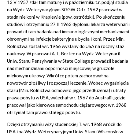
13 V 1957 zdał tam maturę i w październiku t.r. podjął studia
na Wydz. Weterynaryjnym SGGW. Od r. 1962 pracował w
stadninie koni w Kraplewie (pow. ostródzki). Po ukończeniu
studiów i otrzymaniu 27 II 1963 dyplomu lekarza weterynarii
prowadził tam badania nad immunologicznymi mechanizmami
obronnymi na infekcje bakteryjne u bydła i koni. Przez Min.
Rolnictwa został w r. 1966 wysłany do USA na roczny staż
naukowy. W pracowni A. L. Bortee na Wydz. Weterynarii
Uniw. Stanu Pensylwania w State College prowadził badania
nad mechanizmami odporności miejscowej w gruczole
mlekowym u krowy. Wkrótce potem zachorował na
nowotwór złośliwy i rozpoczął leczenie. Wobec wygaśnięcia
stażu (Min. Rolnictwa odmówiło jego przedłużenia) i utraty
prawa pobytu w USA, wyjechał w r. 1967 do Australii, gdzie
pracował jako kierowca samochodu ciężarowego; w r. 1968
otrzymał tam prawo stałego pobytu.
Dzięki otrzymaniu wizy studenckiej T. w r. 1968 wrócił do
USA i na Wydz. Weterynaryjnym Uniw. Stanu Wisconsin w