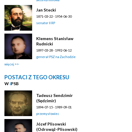
Jan Stecki
1871-03-22 - 1954-06-30
senator II RP
Klemens Stanisław
Rudnicki
1897-03-28 - 1992-06-12
generał PSZ na Zachodzie
więcej
POSTACI Z TEGO OKRESU
W
i
PSB
Tadeusz Sendzimir
(Sędzimir)
1894-07-15 - 1989-09-01
przemysłowiec
Józef Plisowski
(Odrowąż-Plisowski)