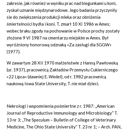
zakresie, jak również w wyniku prac nad biegunkami u koni,
zyskał uznanie międzynarodowe. Jego badania przyczyniły
sie do zwiększenia produkcji mleka oraz obniżenia
śmiertelności bydła i koni. T. zmarł 10 XI 1986 w Ames;
wobec braku zgody na pochowanie w Polsce prochy zostały
złożone 9 VI 1987 na cmentarzu miejskim w Ames. Był
wyróżniony honorową odznaką «Za zasługi dla SGGW»
(1977).
W zawartym 28 XII 1970 małżeństwie z Hanną Pawłowską
(ur. 1937), pracownicą Zakładów Przemysłu Cukierniczego
«22 Lipca» (dawniej E. Wedel), od r. 1982 pracownicą
naukową Iowa State University, T. nie miał dzieci.
Nekrologi i wspomnienia pośmiertne z r. 1987: „American
Journal of Reproductive Immunology and Microbiology” T.
13 nr 3; „The Speculum – Bulletin of College of Veterinary
Medicine, The Ohio State University” T. 23 nr 1; – Arch. PAN,