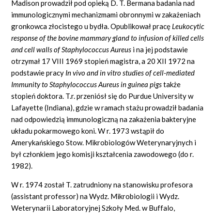
Madison prowadził pod opieką D. T. Bermana badania nad
immunologicznymi mechanizmami obronnymi w zakażeniach
gronkowca złocistego u bydła. Opublikował pracę
Leukocytic
response of the bovine mammary gland to infusion of killed cells
and cell walls of Staphylococcus Aureus
i na jej podstawie
otrzymał 17 VIII 1969 stopień magistra, a 20 XII 1972 na
podstawie pracy
In vivo and in vitro studies of cell-mediated
Immunity to Staphylococcus Aureus in guinea pigs
także
stopień doktora. T.r. przeniósł się do Purdue University w
Lafayette (Indiana), gdzie w ramach stażu prowadził badania
nad odpowiedzią immunologiczną na zakażenia bakteryjne
układu pokarmowego koni. W r. 1973 wstąpił do
Amerykańskiego Stow. Mikrobiologów Weterynaryjnych i
był członkiem jego komisji kształcenia zawodowego (do r.
1982).
W r. 1974 został T. zatrudniony na stanowisku profesora
(assistant professor) na Wydz. Mikrobiologii i Wydz.
Weterynarii Laboratoryjnej Szkoły Med. w Buffalo,