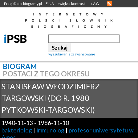
A
Przejdź do: biogramy.pl
FINA
zwiększ kontrast
A
A
wyszukiwanie zaawansowane
BIOGRAM
POSTACI Z TEGO OKRESU
STANISŁAW WŁODZIMIERZ
TARGOWSKI (DO R. 1980
PYTKOWSKI-TARGOWSKI)
1940-11-13
-
1986-11-10
bakteriolog
|
immunolog
|
profesor uniwersytetu w
Ames