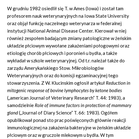
W grudniu 1982 osiedlił się T. w Ames (Iowa) i został tam
profesorem nauk weterynaryjnych na Iowa State University
oraz objął funkcję naczelnego weterynarza w federalnej
instytucji National Animal Disease Center. Kierował w niej
również zespołem badającym zmiany patologiczne w żeńskim
układzie płciowym wywołane zakażeniami połogowymi oraz
etiologię chorób płciowych i poronień u bydła, a także
wykładał w szkole weterynaryjnej. Od t.r. należał także do
zarządu Amerykańskiego Stow. Mikrobiologów
Weterynaryjnych oraz do komisji egzaminacyjnej tego
stowarzyszenia. Z W. Klucinskim ogłosił artykuł
Reduction in
mitogenic response
of bovine lymphocytes by ketone bodies
(„american Journal of Veterinary Research” T. 44: 1983), a
samodzielnie
Role of immune factors in protection of mammary
gland
(„Journal of Diary Science” T. 66: 1983). Ogółem
opublikował ponad sto prac poświęconych głównie reakcji
immunologicznej na zakażenia bakteryjne w żeńskim układzie
płciowym oraz w gruczole mlekowym u bydła. W tym