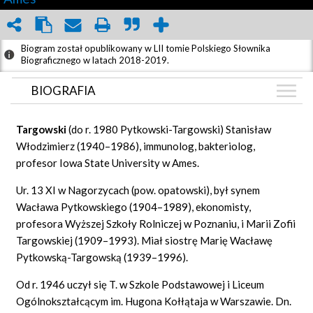
Biogram został opublikowany w LII tomie Polskiego Słownika
Biograficznego w latach 2018-2019.
BIOGRAFIA
BIOGRAFIA
Targowski
(do r. 1980 Pytkowski-Targowski) Stanisław
GRAF POWIĄZAŃ
Włodzimierz (1940–1986), immunolog, bakteriolog,
profesor Iowa State University w Ames.
DYSKUSJA
Mapa
Ur. 13 XI w Nagorzycach (pow. opatowski), był synem
Wacława Pytkowskiego (1904–1989), ekonomisty,
profesora Wyższej Szkoły Rolniczej w Poznaniu, i Marii Zofii
Targowskiej (1909–1993). Miał siostrę Marię Wacławę
Pytkowską-Targowską (1939–1996).
Od r. 1946 uczył się T. w Szkole Podstawowej i Liceum
Ogólnokształcącym im. Hugona Kołłątaja w Warszawie. Dn.