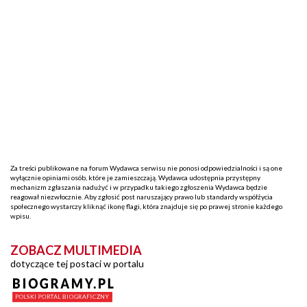
Za treści publikowane na forum Wydawca serwisu nie ponosi odpowiedzialności i są one
wyłącznie opiniami osób, które je zamieszczają. Wydawca udostępnia przystępny
mechanizm zgłaszania nadużyć i w przypadku takiego zgłoszenia Wydawca będzie
reagował niezwłocznie. Aby zgłosić post naruszający prawo lub standardy współżycia
społecznego wystarczy kliknąć ikonę flagi, która znajduje się po prawej stronie każdego
wpisu.
ZOBACZ MULTIMEDIA
dotyczące tej postaci w portalu