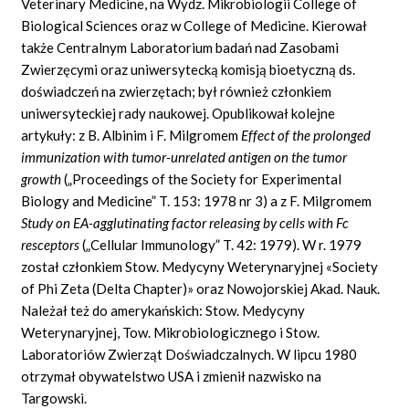
Veterinary Medicine, na Wydz. Mikrobiologii College of
Biological Sciences oraz w College of Medicine. Kierował
także Centralnym Laboratorium badań nad Zasobami
Zwierzęcymi oraz uniwersytecką komisją bioetyczną ds.
doświadczeń na zwierzętach; był również członkiem
uniwersyteckiej rady naukowej. Opublikował kolejne
artykuły: z B. Albinim i F. Milgromem
Effect of the prolonged
immunization with tumor-unrelated antigen on the
tumor
growth
(„Proceedings of the Society for Experimental
Biology and Medicine” T. 153: 1978 nr 3) a z F. Milgromem
Study on EA-agglutinating factor
releasing by cells with Fc
resceptors
(„Cellular Immunology” T. 42: 1979). W r. 1979
został członkiem Stow. Medycyny Weterynaryjnej «Society
of Phi Zeta (Delta Chapter)» oraz Nowojorskiej Akad. Nauk.
Należał też do amerykańskich: Stow. Medycyny
Weterynaryjnej, Tow. Mikrobiologicznego i Stow.
Laboratoriów Zwierząt Doświadczalnych. W lipcu 1980
otrzymał obywatelstwo USA i zmienił nazwisko na
Targowski.