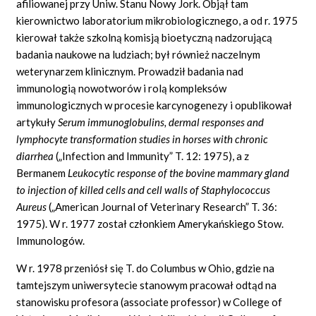
afiliowanej przy Uniw. Stanu Nowy Jork. Objął tam
kierownictwo laboratorium mikrobiologicznego, a od r. 1975
kierował także szkolną komisją bioetyczną nadzorującą
badania naukowe na ludziach; był również naczelnym
weterynarzem klinicznym. Prowadził badania nad
immunologią nowotworów i rolą kompleksów
immunologicznych w procesie karcynogenezy i opublikował
artykuły
Serum immunoglobulins, dermal responses and
lymphocyte transformation studies in horses with chronic
diarrhea
(„Infection and Immunity” T. 12: 1975), a z
Bermanem
Leukocytic response of the bovine mammary gland
to injection of killed cells and cell walls of Staphylococcus
Aureus
(„American Journal of Veterinary Research” T. 36:
1975). W r. 1977 został członkiem Amerykańskiego Stow.
Immunologów.
W r. 1978 przeniósł się T. do Columbus w Ohio, gdzie na
tamtejszym uniwersytecie stanowym pracował odtąd na
stanowisku profesora (associate professor) w College of