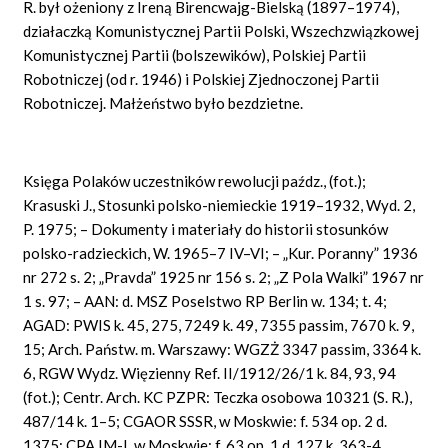
R. był ożeniony z Ireną Birencwajg-Bielską (1897–1974),
działaczką Komunistycznej Partii Polski, Wszechzwiązkowej
Komunistycznej Partii (bolszewików), Polskiej Partii
Robotniczej (od r. 1946) i Polskiej Zjednoczonej Partii
Robotniczej. Małżeństwo było bezdzietne.
Księga Polaków uczestników rewolucji paźdz., (fot.);
Krasuski J., Stosunki polsko-niemieckie 1919–1932, Wyd. 2,
P. 1975; – Dokumenty i materiały do historii stosunków
polsko-radzieckich, W. 1965–7 IV–VI; – „Kur. Poranny” 1936
nr 272 s. 2; „Pravda” 1925 nr 156 s. 2; „Z Pola Walki” 1967 nr
1 s. 97; – AAN: d. MSZ Poselstwo RP Berlin w. 134; t. 4;
AGAD: PWIS k. 45, 275, 7249 k. 49, 7355 passim, 7670 k. 9,
15; Arch. Państw. m. Warszawy: WGZŻ 3347 passim, 3364 k.
6, RGW Wydz. Więzienny Ref. II/1912/26/1 k. 84, 93, 94
(fot.); Centr. Arch. KC PZPR: Teczka osobowa 10321 (S. R.),
487/14 k. 1–5; CGAOR SSSR, w Moskwie: f. 534 op. 2 d.
1375; CPA IM-L w Moskwie: f. 63 op. 1 d. 127 k. 363-4.