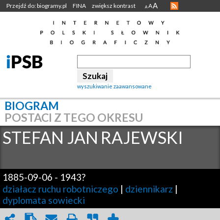
A
Przejdź do: biogramy.pl
FINA
zwiększ kontrast
A
A
wyszukiwanie zaawansowane
BIOGRAM
POSTACI Z TEGO OKRESU
STEFAN JAN
RAJEWSKI
1885-09-06
-
1943?
działacz ruchu robotniczego
|
dziennikarz
|
dyplomata sowiecki