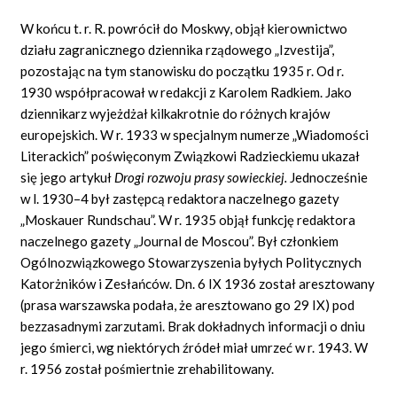
W końcu t. r. R. powrócił do Moskwy, objął kierownictwo
działu zagranicznego dziennika rządowego „Izvestija”,
pozostając na tym stanowisku do początku 1935 r. Od r.
1930 współpracował w redakcji z Karolem Radkiem. Jako
dziennikarz wyjeżdżał kilkakrotnie do różnych krajów
europejskich. W r. 1933 w specjalnym numerze „Wiadomości
Literackich” poświęconym Związkowi Radzieckiemu ukazał
się jego artykuł
Drogi rozwoju prasy sowieckiej.
Jednocześnie
w l. 1930–4 był zastępcą redaktora naczelnego gazety
„Moskauer Rundschau”. W r. 1935 objął funkcję redaktora
naczelnego gazety „Journal de Moscou”. Był członkiem
Ogólnozwiązkowego Stowarzyszenia byłych Politycznych
Katorżników i Zesłańców. Dn. 6 IX 1936 został aresztowany
(prasa warszawska podała, że aresztowano go 29 IX) pod
bezzasadnymi zarzutami. Brak dokładnych informacji o dniu
jego śmierci, wg niektórych źródeł miał umrzeć w r. 1943. W
r. 1956 został pośmiertnie zrehabilitowany.