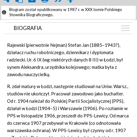
Biogram został opublikowany w 1987 r. w XXX tomie Polskiego
Słownika Biograficznego.
BIOGRAFIA
BIOGRAFIA
Rajewski (pierwotnie Nejman) Stefan Jan (1885–1943?),
GRAF POWIĄZAŃ
działacz ruchu robotniczego, dziennikarz i dyplomata
radziecki. Ur. 6 IX (wg niektórych danych 8 III) w Łodzi, był
DYSKUSJA
synem Aleksandra, urzędnika kolejowego; matka była z
Mapa
zawodu nauczycielką.
R. zdał maturę w Łodzi, następnie studiował na Uniw. Warsz.,
studiów nie ukończył. Pracował zawodowo jako buchalter.
Od r. 1904 należał do Polskiej Partii Socjalistycznej (PPS),
działał w Łodzi (1904–5) i Warszawie (1906). Po rozłamie w
PPS w listopadzie 1906, przeszedł do PPS-Lewicy. Od marca
do czerwca 1907 przebywał w Krakowie (co odnotowała
warszawska ochrana). W PPS-Lewicy był czynny od r. 1907