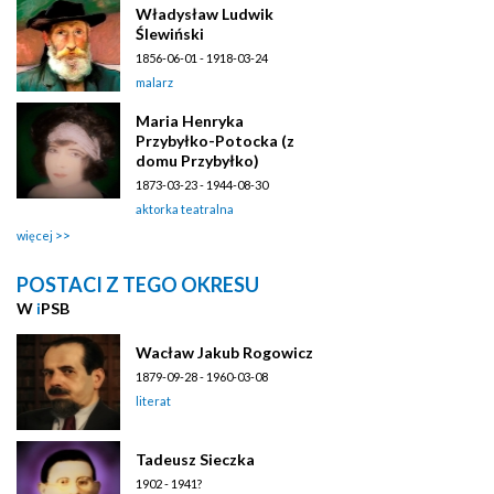
Władysław Ludwik
Ślewiński
1856-06-01 - 1918-03-24
malarz
Maria Henryka
Przybyłko-Potocka (z
domu Przybyłko)
1873-03-23 - 1944-08-30
aktorka teatralna
więcej
POSTACI Z TEGO OKRESU
W
i
PSB
Wacław Jakub Rogowicz
1879-09-28 - 1960-03-08
literat
Tadeusz Sieczka
1902 - 1941?