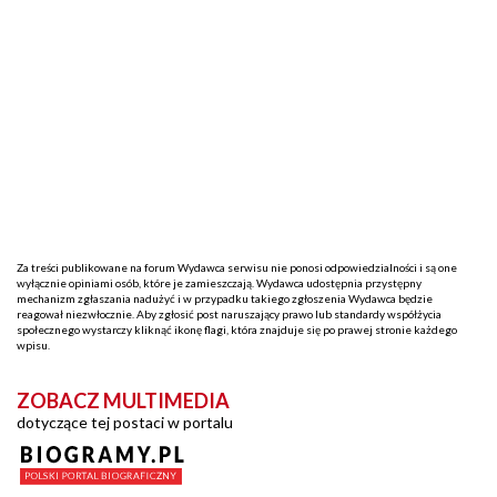
Za treści publikowane na forum Wydawca serwisu nie ponosi odpowiedzialności i są one
wyłącznie opiniami osób, które je zamieszczają. Wydawca udostępnia przystępny
mechanizm zgłaszania nadużyć i w przypadku takiego zgłoszenia Wydawca będzie
reagował niezwłocznie. Aby zgłosić post naruszający prawo lub standardy współżycia
społecznego wystarczy kliknąć ikonę flagi, która znajduje się po prawej stronie każdego
wpisu.
ZOBACZ MULTIMEDIA
dotyczące tej postaci w portalu