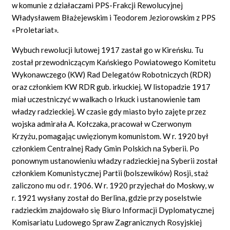
w komunie z działaczami PPS-Frakcji Rewolucyjnej
Władysławem Błażejewskim i Teodorem Jeziorowskim z PPS
«Proletariat».
Wybuch rewolucji lutowej 1917 zastał go w Kireńsku. Tu
został przewodniczącym Kańskiego Powiatowego Komitetu
Wykonawczego (KW) Rad Delegatów Robotniczych (RDR)
oraz członkiem KW RDR gub. irkuckiej. W listopadzie 1917
miał uczestniczyć w walkach o Irkuck i ustanowienie tam
władzy radzieckiej. W czasie gdy miasto było zajęte przez
wojska admirała A. Kołczaka, pracował w Czerwonym
Krzyżu, pomagając uwięzionym komunistom. W r. 1920 był
członkiem Centralnej Rady Gmin Polskich na Syberii. Po
ponownym ustanowieniu władzy radzieckiej na Syberii został
członkiem Komunistycznej Partii (bolszewików) Rosji, staż
zaliczono mu od r. 1906. W r. 1920 przyjechał do Moskwy, w
r. 1921 wysłany został do Berlina, gdzie przy poselstwie
radzieckim znajdowało się Biuro Informacji Dyplomatycznej
Komisariatu Ludowego Spraw Zagranicznych Rosyjskiej