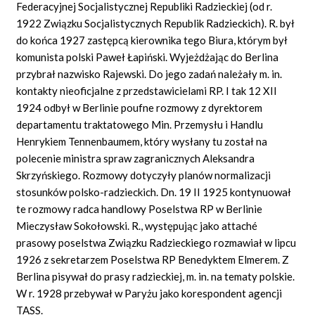
Federacyjnej Socjalistycznej Republiki Radzieckiej (od r.
1922 Związku Socjalistycznych Republik Radzieckich). R. był
do końca 1927 zastępcą kierownika tego Biura, którym był
komunista polski Paweł Łapiński. Wyjeżdżając do Berlina
przybrał nazwisko Rajewski. Do jego zadań należały m. in.
kontakty nieoficjalne z przedstawicielami RP. I tak 12 XII
1924 odbył w Berlinie poufne rozmowy z dyrektorem
departamentu traktatowego Min. Przemysłu i Handlu
Henrykiem Tennenbaumem, który wysłany tu został na
polecenie ministra spraw zagranicznych Aleksandra
Skrzyńskiego. Rozmowy dotyczyły planów normalizacji
stosunków polsko-radzieckich. Dn. 19 II 1925 kontynuował
te rozmowy radca handlowy Poselstwa RP w Berlinie
Mieczysław Sokołowski. R., występując jako attaché
prasowy poselstwa Związku Radzieckiego rozmawiał w lipcu
1926 z sekretarzem Poselstwa RP Benedyktem Elmerem. Z
Berlina pisywał do prasy radzieckiej, m. in. na tematy polskie.
W r. 1928 przebywał w Paryżu jako korespondent agencji
TASS.