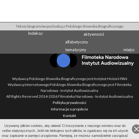
Teksty biogramów pochodzą z Polskiego Słownika Biograficznego
Indeksy:
aktywności
alfabetyczny
tematyczny
miejsc
Wydawcą Polskiego Słownika Biograficznego jest Instytut Historii PAN
Wydawcą Internetowego Polskiego Słownika Biograficznego jest Filmoteka
Narodowa - Instytut Audiowizualny
All Rights Reserved 2014-
2026
Filmoteka Narodowa - Instytut Audiowizualny
Polityka prywatności
Informacje o projekcie
Kontakt
Regulamin
Uzywamy plików cookies, aby ułatwić Ci korzystanie z naszego serwisu oraz do
Mapa strony
celów statystycznych. Jeśli nie blokujesz tych plików, to zgadzasz się na ich użycie
BIP
oraz zapisanie w pamięci urządzenia. Pamiętaj, że możesz samodzielnie zarządzać