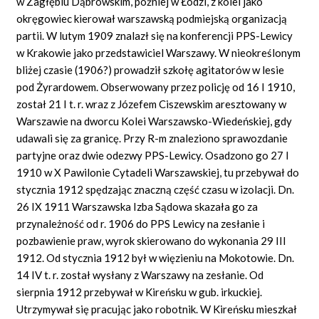
w Zagłębiu Dąbrowskim, później w Łodzi, z kolei jako
okręgowiec kierował warszawską podmiejską organizacją
partii. W lutym 1909 znalazł się na konferencji PPS-Lewicy
w Krakowie jako przedstawiciel Warszawy. W nieokreślonym
bliżej czasie (1906?) prowadził szkołę agitatorów w lesie
pod Żyrardowem. Obserwowany przez policję od 16 I 1910,
został 21 I t. r. wraz z Józefem Ciszewskim aresztowany w
Warszawie na dworcu Kolei Warszawsko-Wiedeńskiej, gdy
udawali się za granicę. Przy R-m znaleziono sprawozdanie
partyjne oraz dwie odezwy PPS-Lewicy. Osadzono go 27 I
1910 w X Pawilonie Cytadeli Warszawskiej, tu przebywał do
stycznia 1912 spędzając znaczną część czasu w izolacji. Dn.
26 IX 1911 Warszawska Izba Sądowa skazała go za
przynależność od r. 1906 do PPS Lewicy na zesłanie i
pozbawienie praw, wyrok skierowano do wykonania 29 III
1912. Od stycznia 1912 był w więzieniu na Mokotowie. Dn.
14 IV t. r. został wysłany z Warszawy na zesłanie. Od
sierpnia 1912 przebywał w Kireńsku w gub. irkuckiej.
Utrzymywał się pracując jako robotnik. W Kireńsku mieszkał