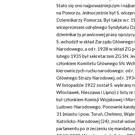
Stało się ono najpoważniejszym i naj
na Pomorzu. Jednocześnie był S. wicepr
Dziennikarzy Pomorza. Był także w r. 1
wiceprezesem odrębnego Syndykatu Dzi
dziennikarzy prawicowej prasy opozycyj
S. wchodził w skład Zarządu Głównego
Narodowego, a od r. 1928 w skład ZG p
lutego 1935 był sekretarzem ZG SN. J
członkiem Komitetu Głównego SN. Wchod
kierowniczych ruchu narodowego: od r. 
Głównego Straży Narodowej, od r. 1934 
W listopadzie 1922 został S. wybrany 
Włocławek, Nieszawa i Lipno) z listy n
był członkiem Komisji Wojskowej i Mor
Ludowo-Narodowego. Ponownie kandydo
31 (miasto i pow. Toruń, Chełmno, Wąbr
Katolicko-Narodowej (24); został wówcza
parlamentu po zrzeczeniu się mandatu 