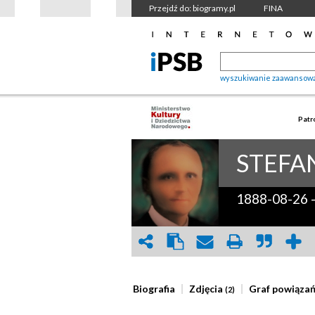
Przejdź do: biogramy.pl
FINA
wyszukiwanie zaawansow
Patr
STEFA
1888-08-26
Biografia
Zdjęcia
Graf powiąza
(2)