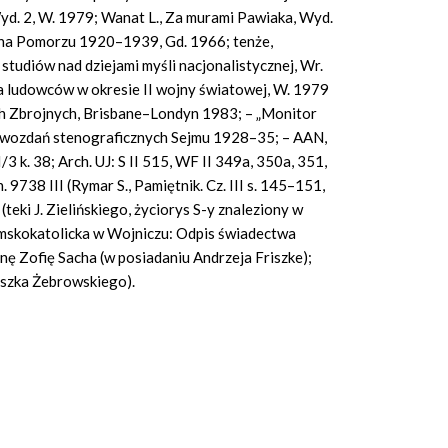
d. 2, W. 1979; Wanat L., Za murami Pawiaka, Wyd.
a na Pomorzu 1920–1939, Gd. 1966; tenże,
diów nad dziejami myśli nacjonalistycznej, Wr.
a ludowców w okresie II wojny światowej, W. 1979
ach Zbrojnych, Brisbane–Londyn 1983; – „Monitor
rawozdań stenograficznych Sejmu 1928–35; – AAN,
/3 k. 38; Arch. UJ: S II 515, WF II 349a, 350a, 351,
. 9738 III (Rymar S., Pamiętnik. Cz. III s. 145–151,
(teki J. Zielińskiego, życiorys S-y znaleziony w
ymskokatolicka w Wojniczu: Odpis świadectwa
nę Zofię Sacha (w posiadaniu Andrzeja Friszke);
eszka Żebrowskiego).