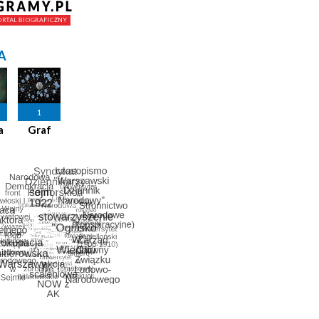
A
1
a
Graf