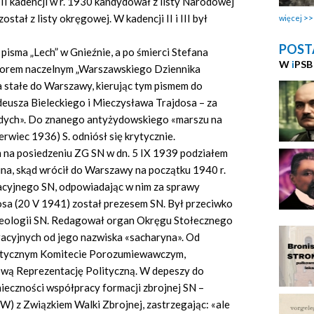
I kadencji w r. 1930 kandydował z listy Narodowej
stał z listy okręgowej. W kadencji II i III był
więcej
POST
pisma „Lech” w Gnieźnie, a po śmierci Stefana
W
i
PSB
torem naczelnym „Warszawskiego Dziennika
 stałe do Warszawy, kierując tym pismem do
eusza Bieleckiego i Mieczysława Trajdosa – za
dych». Do znanego antyżydowskiego «marszu na
wiec 1936) S. odniósł się krytycznie.
 na posiedzeniu ZG SN w dn. 5 IX 1939 podziałem
lina, skąd wrócił do Warszawy na początku 1940 r.
cyjnego SN, odpowiadając w nim za sprawy
sa (20 V 1941) został prezesem SN. Był przeciwko
deologii SN. Redagował organ Okręgu Stołecznego
acyjnych od jego nazwiska «sacharyna». Od
itycznym Komitecie Porozumiewawczym,
wą Reprezentację Polityczną. W depeszy do
nieczności współpracy formacji zbrojnej SN –
 z Związkiem Walki Zbrojnej, zastrzegając: «ale