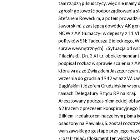
tam rządzą piłsudczycy, więc nie mamy do
zgłosił gotowość podporządkowania si
Stefanem Roweckim, a potem prowadził
Jaworskim) z zastępcą dowódcy AK gen
NOW z AK tłumaczył w depeszy z 11 VI
polityków SN: Tadeusza Bieleckiego, Wł
spraw wewnętrznych): «Sytuacja od wsch
Pilaciński). Dn. 3 XI t.r. obok komend
podpisał rozkaz w sprawie scalenia z A
która wraz ze Związkiem Jaszczurczym 
września do grudnia 1942 wraz z W. Ja
Bagińskim i Józefem Grudzińskim w sp
ramach Delegatury Rządu RP na Kraj.
Aresztowany podczas niemieckiej obławy
62 (razem z prezesem konspiracyjneg
Bilkiem i redaktorem naczelnym pisma 
osadzony na Pawiaku, S. został rozstr
warszawskiego gestapo przy jego nazwis
«rozstrzelać» (dokument ten widział w C