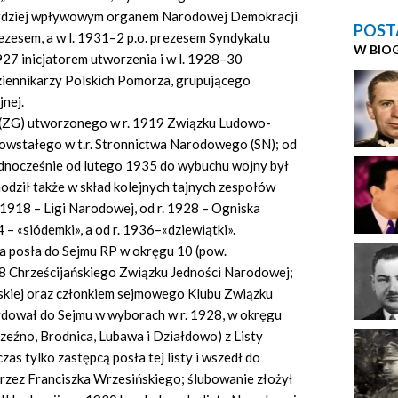
bardziej wpływowym organem Narodowej Demokracji
POST
ezesem, a w l. 1931–2 p.o. prezesem Syndykatu
W BIO
927 inicjatorem utworzenia i w l. 1928–30
ennikarzy Polskich Pomorza, grupującego
nej.
 (ZG) utworzonego w r. 1919 Związku Ludowo-
owstałego w t.r. Stronnictwa Narodowego (SN); od
ednocześnie od lutego 1935 do wybuchu wojny był
ził także w skład kolejnych tajnych zespołów
1918 – Ligi Narodowej, od r. 1928 – Ogniska
– «siódemki», a od r. 1936–«dziewiątki».
na posła do Sejmu RP w okręgu 10 (pow.
r 8 Chrześcijańskiego Związku Jedności Narodowej;
skiej oraz członkiem sejmowego Klubu Związku
wał do Sejmu w wyborach w r. 1928, w okręgu
zeźno, Brodnica, Lubawa i Działdowo) z Listy
s tylko zastępcą posła tej listy i wszedł do
przez Franciszka Wrzesińskiego; ślubowanie złożył