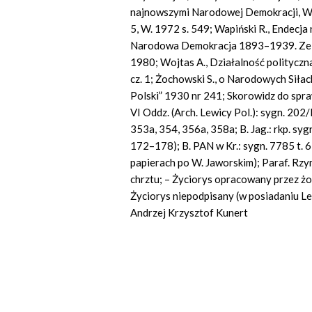
najnowszymi Narodowej Demokracji, Wy
5, W. 1972 s. 549; Wapiński R., Endecj
Narodowa Demokracja 1893–1939. Ze stu
1980; Wojtas A., Działalność polityczn
cz. 1; Żochowski S., o Narodowych Sił
Polski” 1930 nr 241; Skorowidz do sp
VI Oddz. (Arch. Lewicy Pol.): sygn. 202/I
353a, 354, 356a, 358a; B. Jag.: rkp. sygn
172–178); B. PAN w Kr.: sygn. 7785 t. 6 
papierach po W. Jaworskim); Paraf. Rz
chrztu; – Życiorys opracowany przez żo
Życiorys niepodpisany (w posiadaniu L
Andrzej Krzysztof Kunert