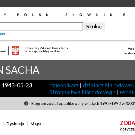
ane
Honorowy Patronat Prezydenta
Wspa
onat
Rzeczypospolitej Polskiej
merytory
N
SACHA
-
1943-05-23
dziennikarz
|
działacz Narodowej
Stronnictwa Narodowego
|
redak
Biogram został opublikowany w latach 1992-1993 w XXXIV
ZOBA
ń
Dyskusja
Mapa
dotyczą