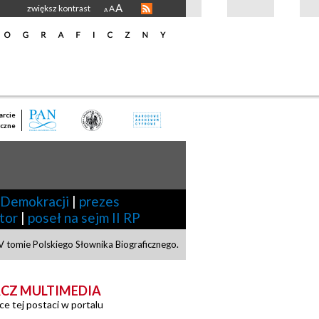
A
zwiększ kontrast
A
A
rcie
czne
 Demokracji
|
prezes
tor
|
poseł na sejm II RP
 tomie Polskiego Słownika Biograficznego.
CZ MULTIMEDIA
ce tej postaci w portalu