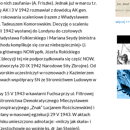
 nich zaufania» (A. Friszke). Jednak już w marcu t.r.
ę AK i 3 V 1942 rozmawiał z dowódcą AK gen.
 rokowania scaleniowe (razem z Władysławem
więcej
. Tadeuszem Komorowskim. Decyzję o scaleniu
II 1942 wysłanej do Londynu do czołowych
adysława Folkierskiego i Mariana Seydy (ministra
odu komplikuje się coraz niebezpieczniej» (J.
anta głównego NOW ppłk. Józefa Rokickiego
K (decyzji tej nie podporządkowała się część NOW,
utworzyła 20 IX 1942 Narodowe Siły Zbrojne). Od
worskim uczestniczył w rozmowach z Kazimierzem
rawach współpracy SN ze Stronnictwem Ludowym w
 15 V 1943 w kawiarni Fuchsa przy ul. Filtrowej
o Stronnictwa Demokratycznego Mieczysławem
konspiracyjnego „Znak” Lucjanem Rościszewskim) i
zelany w masowej egzekucji 29 V 1943. W aktach
ku umieszczono adnotacje: «milczy jak skała» i
zęstochowie po wojnie ks. dr Jan Stępień).