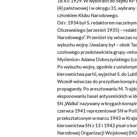
18 XII 1929. W wyborach do Sejmu RP II
(4) państwowej i w okręgu 31, wybrany zo
członkiem Klubu Narodowego.
Od r. 1934 był S. redaktorem naczelnym 
Olszewskiego (wrzesień 1935) – redak
Narodowego”. Przeniósł się wówczas na
wybuchu wojny. Uważany był – obok Tad
czołowego przedstawiciela grupy «mło
Myślenice» Adama Doboszyńskiego (czer
Po wybuchu wojny, zgodnie z ustalonym
kierownictwa partii, wyjechał S. do Lub
Wszedł wówczas do prezydium konspira
propagandy. Po aresztowaniu M. Trajdo
eksponowaniu haseł antysemickich w i
SN „Walka” nazywany w kręgach konspir
czerwca 1941 reprezentował SN w Pol
przekształconym w marcu 1943 w Krajo
kierownictwa SN z 13 I 1942 pisał o ko
Narodowej Organizacji Wojskowej (NOW)