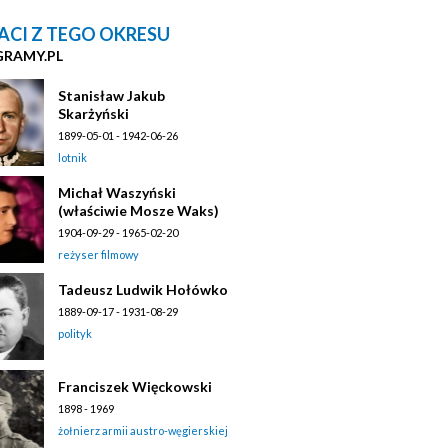
ACI Z TEGO OKRESU
GRAMY.PL
Stanisław Jakub
Skarżyński
1899-05-01 - 1942-06-26
lotnik
Michał Waszyński
(właściwie Mosze Waks)
1904-09-29 - 1965-02-20
reżyser filmowy
Tadeusz Ludwik Hołówko
1889-09-17 - 1931-08-29
polityk
Franciszek Więckowski
1898 - 1969
żołnierz armii austro-węgierskiej