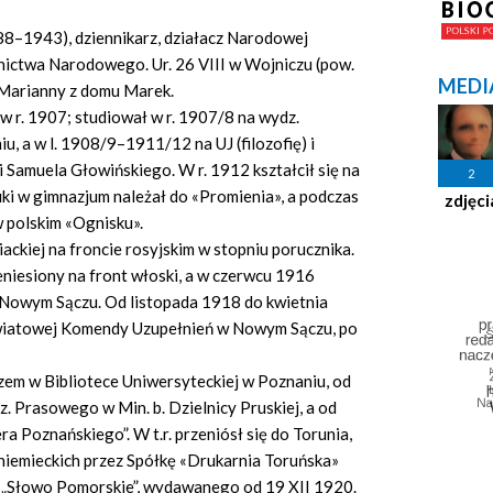
88–1943), dziennikarz, działacz Narodowej
ictwa Narodowego. Ur. 26 VIII w Wojniczu (pow.
MEDI
i Marianny z domu Marek.
w r. 1907; studiował w r. 1907/8 na wydz.
u, a w l. 1908/9–1911/12 na UJ (filozofię) i
 Samuela Głowińskiego. W r. 1912 kształcił się na
2
ki w gimnazjum należał do «Promienia», a podczas
zdjęci
 polskim «Ognisku».
iackiej na froncie rosyjskim w stopniu porucznika.
eniesiony na front włoski, a w czerwcu 1916
 Nowym Sączu. Od listopada 1918 do kwietnia
wiatowej Komendy Uzupełnień w Nowym Sączu, po
rzem w Bibliotece Uniwersyteckiej w Poznaniu, od
 Prasowego w Min. b. Dzielnicy Pruskiej, a od
ra Poznańskiego”. W t.r. przeniósł się do Torunia,
 niemieckich przez Spółkę «Drukarnia Toruńska»
 „Słowo Pomorskie”, wydawanego od 19 XII 1920.