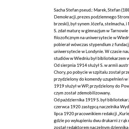
Sacha Stefan pseud.: Marek, Stefan (18
Demokracji, prezes podziemnego Stronn
brzeski), był synem Józefa, stelmacha, 
S. zdał maturę w gimnazjum w Tarnowie 
filozoficznym na uniwersytecie w Wiedni
pobierał wówczas stypendium z fundacji
uniwersytecie w Londynie. W czasie nau
studiów w Wiedniu był bibliotekarzem w
Od sierpnia 1914 służył S. w armii austr
Chory, po pobycie w szpitalu został prz
przydzielony do komendy uzupełnień w
1919 służył w WP, przydzielony do Po
czym został zdemobilizowany.
Od października 1919 S. był biblioteka
czerwca 1920 zastępcą naczelnika Wydz.
lipca 1920 pracownikiem redakcji „Kurie
gdzie po wykupieniu dwu drukarni z rąk
został redaktorem naczelnym dziennika