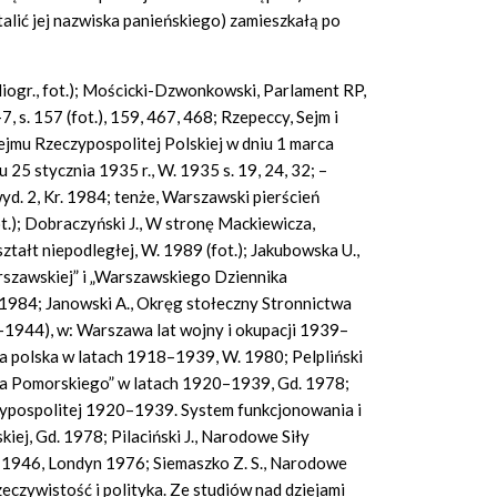
talić jej nazwiska panieńskiego) zamieszkałą po
ibliogr., fot.); Mościcki-Dzwonkowski, Parlament RP,
 s. 157 (fot.), 159, 467, 468; Rzepeccy, Sejm i
jmu Rzeczypospolitej Polskiej w dniu 1 marca
iu 25 stycznia 1935 r., W. 1935 s. 19, 24, 32; –
d. 2, Kr. 1984; tenże, Warszawski pierścień
t.); Dobraczyński J., W stronę Mackiewicza,
kształt niepodległej, W. 1989 (fot.); Jakubowska U.,
szawskiej” i „Warszawskiego Dziennika
984; Janowski A., Okręg stołeczny Stronnictwa
1944), w: Warszawa lat wojny i okupacji 1939–
sa polska w latach 1918–1939, W. 1980; Pelpliński
wa Pomorskiego” w latach 1920–1939, Gd. 1978;
zypospolitej 1920–1939. System funkcjonowania i
iej, Gd. 1978; Pilaciński J., Narodowe Siły
–1946, Londyn 1976; Siemaszko Z. S., Narodowe
Rzeczywistość i polityka. Ze studiów nad dziejami