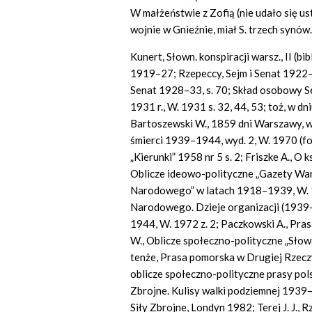
W małżeństwie z Zofią (nie udało się us
wojnie w Gnieźnie, miał S. trzech synów.
Kunert, Słown. konspiracji warsz., II (b
1919–27; Rzepeccy, Sejm i Senat 1922–7,
Senat 1928–33, s. 70; Skład osobowy Se
1931 r., W. 1931 s. 32, 44, 53; toż, w dn
Bartoszewski W., 1859 dni Warszawy, wy
śmierci 1939–1944, wyd. 2, W. 1970 (fo
„Kierunki” 1958 nr 5 s. 2; Friszke A., O 
Oblicze ideowo-polityczne „Gazety War
Narodowego” w latach 1918–1939, W. 1
Narodowego. Dzieje organizacji (1939–
1944, W. 1972 z. 2; Paczkowski A., Pra
W., Oblicze społeczno-polityczne „Sło
tenże, Prasa pomorska w Drugiej Rzec
oblicze społeczno-polityczne prasy polsk
Zbrojne. Kulisy walki podziemnej 1939
Siły Zbrojne, Londyn 1982; Terej J. J., 