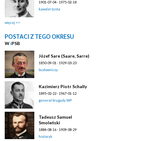
1901-07-04 - 1975-02-18
kawalerzysta
więcej
POSTACI Z TEGO OKRESU
W
i
PSB
Józef Sare (Saare, Sarre)
1850-09-01 - 1929-03-23
budowniczy
Kazimierz Piotr Schally
1895-02-22 - 1967-01-12
generał brygady WP
Tadeusz Samuel
Smoleński
1884-08-16 - 1909-08-29
historyk