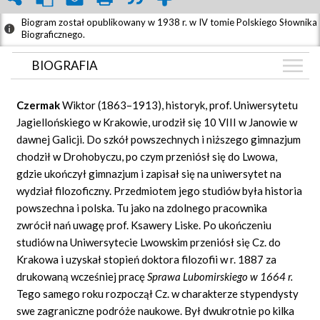
Biogram został opublikowany w 1938 r. w IV tomie Polskiego Słownika
Biograficznego.
BIOGRAFIA
BIOGRAFIA
Czermak
Wiktor (1863–1913), historyk, prof. Uniwersytetu
GRAF POWIĄZAŃ
Jagiellońskiego w Krakowie, urodził się 10 VIII w Janowie w
dawnej Galicji. Do szkół powszechnych i niższego gimnazjum
DYSKUSJA
chodził w Drohobyczu, po czym przeniósł się do Lwowa,
Mapa
gdzie ukończył gimnazjum i zapisał się na uniwersytet na
wydział filozoficzny. Przedmiotem jego studiów była historia
powszechna i polska. Tu jako na zdolnego pracownika
zwrócił nań uwagę prof. Ksawery Liske. Po ukończeniu
studiów na Uniwersytecie Lwowskim przeniósł się Cz. do
Krakowa i uzyskał stopień doktora filozofii w r. 1887 za
drukowaną wcześniej pracę
Sprawa Lubomirskiego w 1664 r.
Tego samego roku rozpoczął Cz. w charakterze stypendysty
swe zagraniczne podróże naukowe. Był dwukrotnie po kilka