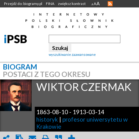
A
Przejdź do: biogramy.pl
FINA
zwiększ kontrast
A
A
wyszukiwanie zaawansowane
BIOGRAM
POSTACI Z TEGO OKRESU
WIKTOR
CZERMAK
1863-08-10
-
1913-03-14
historyk
|
profesor uniwersytetu w
Krakowie