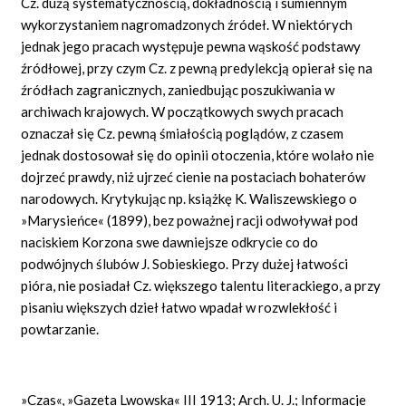
Cz. dużą systematycznością, dokładnością i sumiennym
wykorzystaniem nagromadzonych źródeł. W niektórych
jednak jego pracach występuje pewna wąskość podstawy
źródłowej, przy czym Cz. z pewną predylekcją opierał się na
źródłach zagranicznych, zaniedbując poszukiwania w
archiwach krajowych. W początkowych swych pracach
oznaczał się Cz. pewną śmiałością poglądów, z czasem
jednak dostosował się do opinii otoczenia, które wolało nie
dojrzeć prawdy, niż ujrzeć cienie na postaciach bohaterów
narodowych. Krytykując np. książkę K. Waliszewskiego o
»Marysieńce« (1899), bez poważnej racji odwoływał pod
naciskiem Korzona swe dawniejsze odkrycie co do
podwójnych ślubów J. Sobieskiego. Przy dużej łatwości
pióra, nie posiadał Cz. większego talentu literackiego, a przy
pisaniu większych dzieł łatwo wpadał w rozwlekłość i
powtarzanie.
»Czas«, »Gazeta Lwowska« III 1913; Arch. U. J.; Informacje