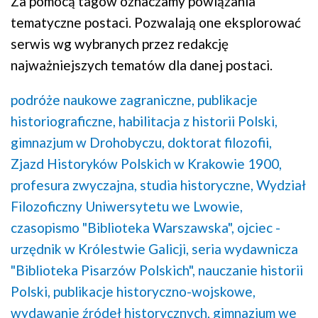
Za pomocą tagów oznaczamy powiązania
tematyczne postaci. Pozwalają one eksplorować
serwis wg wybranych przez redakcję
najważniejszych tematów dla danej postaci.
podróże naukowe zagraniczne,
publikacje
historiograficzne,
habilitacja z historii Polski,
gimnazjum w Drohobyczu,
doktorat filozofii,
Zjazd Historyków Polskich w Krakowie 1900,
profesura zwyczajna,
studia historyczne,
Wydział
Filozoficzny Uniwersytetu we Lwowie,
czasopismo "Biblioteka Warszawska",
ojciec -
urzędnik w Królestwie Galicji,
seria wydawnicza
"Biblioteka Pisarzów Polskich",
nauczanie historii
Polski,
publikacje historyczno-wojskowe,
wydawanie źródeł historycznych,
gimnazjum we