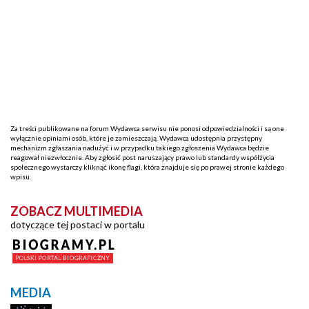
Za treści publikowane na forum Wydawca serwisu nie ponosi odpowiedzialności i są one
wyłącznie opiniami osób, które je zamieszczają. Wydawca udostępnia przystępny
mechanizm zgłaszania nadużyć i w przypadku takiego zgłoszenia Wydawca będzie
reagował niezwłocznie. Aby zgłosić post naruszający prawo lub standardy współżycia
społecznego wystarczy kliknąć ikonę flagi, która znajduje się po prawej stronie każdego
wpisu.
ZOBACZ MULTIMEDIA
dotyczące tej postaci w portalu
MEDIA