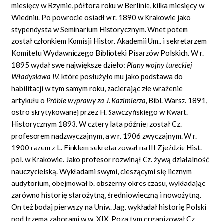
miesięcy w Rzymie, półtora roku w Berlinie, kilka miesięcy w
Wiedniu. Po powrocie osiadł w r. 1890 w Krakowie jako
stypendysta w Seminarium Historycznym. Wnet potem
został członkiem Komisji Histor. Akademii Um.. i sekretarzem
Komitetu Wydawniczego Biblioteki Pisarzów Polskich. W r.
1895 wydał swe największe dzieło:
Plany wojny tureckiej
Władysława IV,
które posłużyło mu jako podstawa do
habilitacji w tym samym roku, zacierając złe wrażenie
artykułu o
Próbie wyprawy za J. Kazimierza,
Bibl. Warsz. 1891,
ostro skrytykowanej przez H. Sawczyńskiego w Kwart.
Historycznym 1893. W cztery lata później został Cz.
profesorem nadzwyczajnym, a w r. 1906 zwyczajnym. W r.
1900 razem z L. Finklem sekretarzował na III Zjeździe Hist.
pol. w Krakowie. Jako profesor rozwinął Cz. żywą działalność
nauczycielską. Wykładami swymi, cieszącymi się licznym
audytorium, obejmował b. obszerny okres czasu, wykładając
zarówno historię starożytną, średniowieczną i nowożytną.
On też bodaj pierwszy na Uniw. Jag. wykładał historię Polski
pod trzema zaborami w w. XIX. Poza tym organizował Cz.