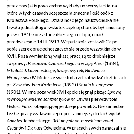
przez czas jakiś powszechne wykłady uniwersyteckie, na
które w tych czasach uczęszczała znaczna ilość osób z
Królestwa Polskiego. Działalność jego nauczycielska nie
trwała jednak długo; wskutek ciężkiej choroby był zmuszony
już w r. 1910 korzystać z dłuższego urlopu; umarł
przedwcześnie 14 III 1913. W spuściźnie zostawił Cz. po
sobie szereg prac odnoszących się przede wszystkim do w.
XVII. Poza wymienioną większą pracą są to drobniejsze
rozprawy:
Przeprawa Czarnieckiego na wyspę Alsen
(1884),
Młodość J. Lubomirskiego, Szczęśliwy rok, Na dworze
Władysława IV.
Mniejsze swe studia zebrał w dwóch zbiorach
pt.
Z czasów Jana Kazimierza
(1893) i
Studia historyczne
(1901). W inne poza wiek XVII epoki sięgnął pisząc
Sprawę
równouprawnienia schizmatyków na Litwie
i pierwszy tom
Historii Polski,
obejmującej jej dzieje po wiek X. Nie zaniedbał
też Cz. pracy wydawniczej i oprócz mniejszych dzieł wydał:
Annales
Temberskiego,
Bellum polono-moschicum apud
Czudnów
i
Diariusz
Oświęcima. W pracach swych oznaczał się