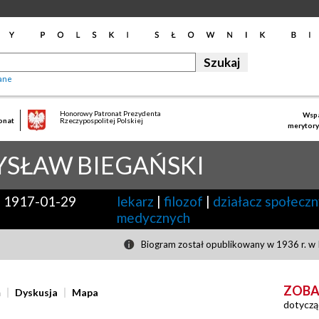
ane
Honorowy Patronat Prezydenta
Wspa
onat
Rzeczypospolitej Polskiej
merytory
YSŁAW
BIEGAŃSKI
-
1917-01-29
lekarz
|
filozof
|
działacz społecz
medycznych
Biogram został opublikowany w 1936 r. w I
ZOBA
ń
Dyskusja
Mapa
dotyczą