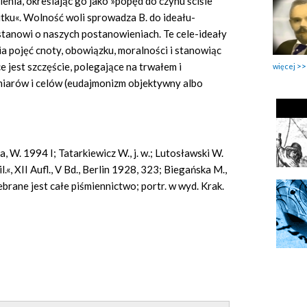
mienia, określając go jako »popęd do czynu ściśle
ku«. Wolność woli sprowadza B. do ideału-
anowi o naszych postanowieniach. Te cele-ideały
cia pojęć cnoty, obowiązku, moralności i stanowiąc
 jest szczęście, polegające na trwałem i
więcej
iarów i celów (eudajmonizm objektywny albo
, W. 1994 I; Tatarkiewicz W., j. w.; Lutosławski W.
«, XII Aufl., V Bd., Berlin 1928, 323; Biegańska M.,
rane jest całe piśmiennictwo; portr. w wyd. Krak.