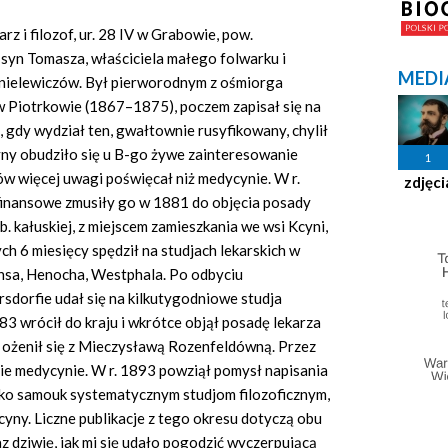
 i filozof, ur. 28 IV w Grabowie, pow.
syn Tomasza, właściciela małego folwarku i
MEDI
Danielewiczów. Był pierworodnym z ośmiorga
 Piotrkowie (1867–1875), poczem zapisał się na
, gdy wydział ten, gwałtownie rusyfikowany, chylił
yny obudziło się u B-go żywe zainteresowanie
1
jów więcej uwagi poświęcał niż medycynie. W r.
zdjęci
finansowe zmusiły go w 1881 do objęcia posady
. kałuskiej, z miejscem zamieszkania we wsi Kcyni,
h 6 miesięcy spędził na studjach lekarskich w
chsa, Henocha, Westphala. Po odbyciu
rsdorfie udał się na kilkutygodniowe studja
3 wrócił do kraju i wkrótce objął posadę lekarza
 ożenił się z Mieczysławą Rozenfeldówną. Przez
nie medycynie. W r. 1893 powziął pomysł napisania
jako samouk systematycznym studjom filozoficznym,
cyny. Liczne publikacje z tego okresu dotyczą obu
az dziwię, jak mi się udało pogodzić wyczerpującą