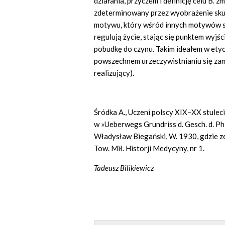
działania, przyczem i definicję celu B. z
zdeterminowany przez wyobrażenie skut
motywu, który wśród innych motywów st
regulują życie, stając się punktem wyjś
pobudkę do czynu. Takim ideałem w etyce
powszechnem urzeczywistnianiu się zam
realizujący).
Śródka A., Uczeni polscy XIX–XX stulecia
w »Ueberwegs Grundriss d. Gesch. d. Phil.
Władysław Biegański, W. 1930, gdzie zeb
Tow. Mił. Historji Medycyny, nr 1.
Tadeusz Bilikiewicz