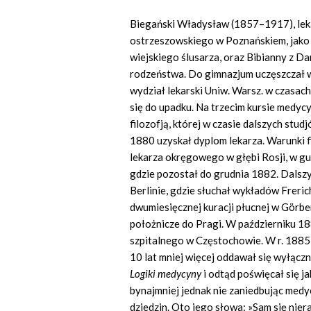
Biegański Władysław (1857–1917), lekarz
ostrzeszowskiego w Poznańskiem, jako 
wiejskiego ślusarza, oraz Bibianny z 
rodzeństwa. Do gimnazjum uczęszczał w
wydział lekarski Uniw. Warsz. w czasach
się do upadku. Na trzecim kursie medyc
filozofją, której w czasie dalszych stud
1880 uzyskał dyplom lekarza. Warunki 
lekarza okręgowego w głębi Rosji, w gub
gdzie pozostał do grudnia 1882. Dalszyc
Berlinie, gdzie słuchał wykładów Freri
dwumiesięcznej kuracji płucnej w Görbe
położnicze do Pragi. W październiku 188
szpitalnego w Częstochowie. W r. 1885
10 lat mniej więcej oddawał się wyłącz
Logiki medycyny
i odtąd poświęcał się 
bynajmniej jednak nie zaniedbując medy
dziedzin. Oto jego słowa: »Sam się nier