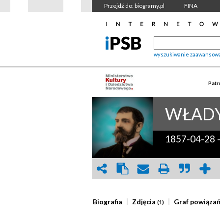
Przejdź do: biogramy.pl
FINA
wyszukiwanie zaawansow
Patr
WŁAD
1857-04-28
Biografia
Zdjęcia
Graf powiąza
(1)