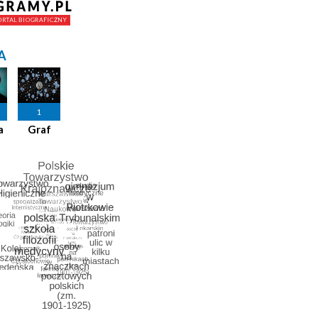
A
1
a
Graf