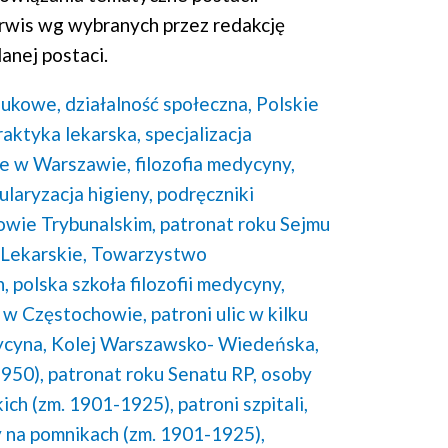
rwis wg wybranych przez redakcję
anej postaci.
aukowe,
działalność społeczna,
Polskie
raktyka lekarska,
specjalizacja
e w Warszawie,
filozofia medycyny,
ularyzacja higieny,
podręczniki
owie Trybunalskim,
patronat roku Sejmu
Lekarskie,
Towarzystwo
n,
polska szkoła filozofii medycyny,
 w Częstochowie,
patroni ulic w kilku
cyna,
Kolej Warszawsko- Wiedeńska,
950),
patronat roku Senatu RP,
osoby
ich (zm. 1901-1925),
patroni szpitali,
 na pomnikach (zm. 1901-1925),