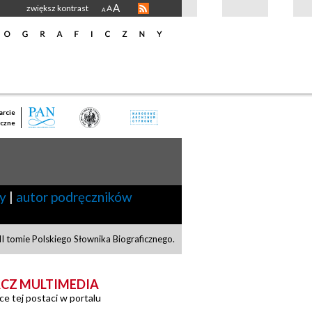
A
zwiększ kontrast
A
A
rcie
czne
ny
|
autor podręczników
I tomie Polskiego Słownika Biograficznego.
CZ MULTIMEDIA
ce tej postaci w portalu