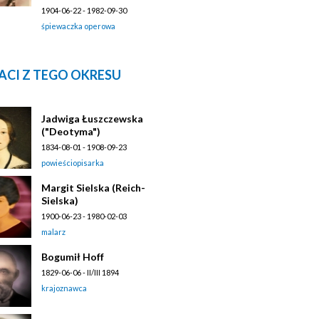
1904-06-22 - 1982-09-30
śpiewaczka operowa
ACI Z TEGO OKRESU
Jadwiga Łuszczewska
("Deotyma")
1834-08-01 - 1908-09-23
powieściopisarka
Margit Sielska (Reich-
Sielska)
1900-06-23 - 1980-02-03
malarz
Bogumił Hoff
1829-06-06 - II/III 1894
krajoznawca