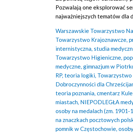
Pozwalają one eksplorować se
najważniejszych tematów dla d
Warszawskie Towarzystwo N
Towarzystwo Krajoznawcze,
p
internistyczna,
studia medyczn
Towarzystwo Higieniczne,
pop
medyczne,
gimnazjum w Piotrk
RP,
teoria logiki,
Towarzystwo 
Dobroczynności dla Chrześcija
teoria poznania,
cmentarz Kule
miastach,
NIEPODLEGŁA medy
osoby na medalach (zm. 1901-1
na znaczkach pocztowych polsk
pomnik w Częstochowie,
osoby