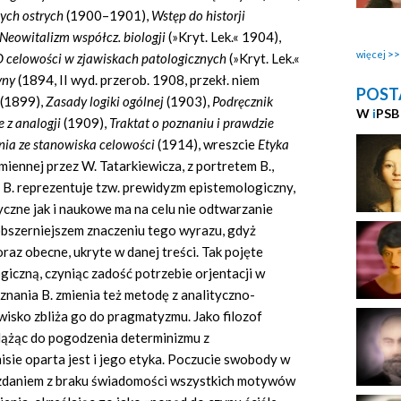
ych ostrych
(1900–1901),
Wstęp do historji
Neowitalizm współcz. biologji
(»Kryt. Lek.« 1904),
więcej
 celowości w zjawiskach patologicznych
(»Kryt. Lek.«
yny
(1894, II wyd. przerob. 1908, przekł. niem
POST
(1899),
Zasady logiki ogólnej
(1903),
Podręcznik
W
i
PSB
 z analogji
(1909),
Traktat o poznaniu i prawdzie
nia ze stanowiska celowości
(1914), wreszcie
Etyka
miennej przez W. Tatarkiewicza, z portretem B.,
of B. reprezentuje tzw. prewidyzm epistemologiczny,
czne jak i naukowe ma na celu nie odtwarzanie
jobszerniejszem znaczeniu tego wyrazu, gdyż
az obecne, ukryte w danej treści. Tak pojęte
giczną, czyniąc zadość potrzebie orjentacji w
znania B. zmienia też metodę z analityczno-
wisko zbliża go do pragmatyzmu. Jako filozof
 dążąc do pogodzenia determinizmu z
sie oparta jest i jego etyka. Poczucie swobody w
go zdaniem z braku świadomości wszystkich motywów