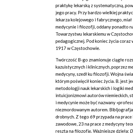
praktykę lekarską z systematyczną, po
jego pracy. Przy bardzo wielkiej praktyc
lekarza kolejowego i fabrycznego, miał
medycynie i filozofji, oddany ponadto n
Towarzystwu lekarskiemu w Częstochowi
pedagogicznej. Pod koniec życia coraz 
1917 w Częstochowie.
Twórczość B-go znamionuje ciągłe rozs
kazuistycznych i klinicznych, poprzez m
medycyny, szedł ku filozofji. Wojna św
którym poświęcił koniec życia. B. jest 
metodologji nauk lekarskich i logiki m
intuicjonizmowi autorów niemieckich, st
i medycynie może być nazwany »profeso
niezmordowanym autorem. Bibljografja j
drobnych. Z tego 69 przypada na prace k
zawodowe, 23 na prace z medycyny teorety
reszta na filozofję. Ważniejsze dzieła:
D