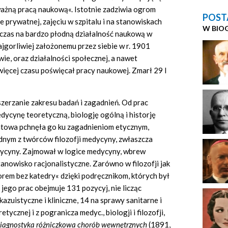
ważną pracą naukową«. Istotnie zadziwia ogrom
POST
e prywatnej, zajęciu w szpitalu i na stanowiskach
W BIO
 czas na bardzo płodną działalność naukową w
ajgorliwiej założonemu przez siebie w r. 1901
e, oraz działalności społecznej, a nawet
więcej czasu poświęcał pracy naukowej. Zmarł 29 I
zerzanie zakresu badań i zagadnień. Od prac
edycynę teoretyczną, biologję ogólną i historję
iatowa pchnęła go ku zagadnieniom etycznym,
jednym z twórców filozofji medycyny, zwłaszcza
edycyny. Zajmował w logice medycyny, wbrew
anowisko racjonalistyczne. Zarówno w filozofji jak
rem bez katedry« dzięki podręcznikom, których był
ego prac obejmuje 131 pozycyj, nie licząc
azuistyczne i kliniczne, 14 na sprawy sanitarne i
cznej i z pogranicza medyc., biologji i filozofji,
iagnostyka różniczkowa chorób wewnętrznych
(1891,