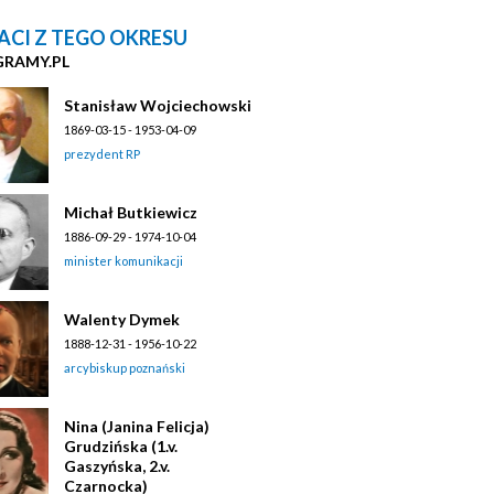
ACI Z TEGO OKRESU
GRAMY.PL
Stanisław Wojciechowski
1869-03-15 - 1953-04-09
prezydent RP
Michał Butkiewicz
1886-09-29 - 1974-10-04
minister komunikacji
Walenty Dymek
1888-12-31 - 1956-10-22
arcybiskup poznański
Nina (Janina Felicja)
Grudzińska (1.v.
Gaszyńska, 2.v.
Czarnocka)