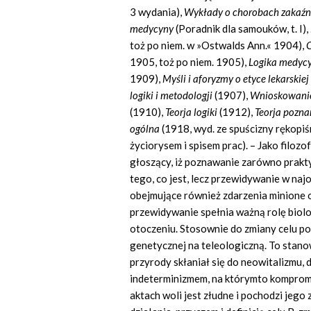
3 wydania),
Wykłady o chorobach zakaźn
medycyny
(Poradnik dla samouków, t. I),
toż po niem. w »Ostwalds Ann.« 1904),
O
1905, toż po niem. 1905),
Logika medyc
1909),
Myśli i aforyzmy o etyce lekarskiej
logiki i metodologji
(1907),
Wnioskowanie
(1910),
Teorja logiki
(1912),
Teorja pozna
ogólna
(1918, wyd. ze spuścizny rękopiś
życiorysem i spisem prac). – Jako filoz
głoszący, iż poznawanie zarówno prakty
tego, co jest, lecz przewidywanie w na
obejmujące również zdarzenia minione or
przewidywanie spełnia ważną rolę biolo
otoczeniu. Stosownie do zmiany celu po
genetycznej na teleologiczną. To stano
przyrody skłaniał się do neowitalizmu,
indeterminizmem, na którymto kompromi
aktach woli jest złudne i pochodzi je