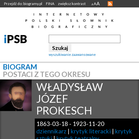
A
Przejdź do: biogramy.pl
FINA
zwiększ kontrast
A
A
wyszukiwanie zaawansowane
BIOGRAM
POSTACI Z TEGO OKRESU
WŁADYSŁAW
JÓZEF
PROKESCH
1863-03-18
-
1923-11-20
dziennikarz
|
krytyk literacki
|
krytyk
sztuki
|
krytyk teatralny