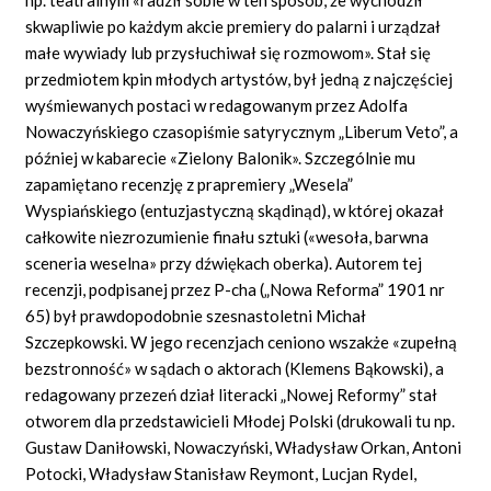
skwapliwie po każdym akcie premiery do palarni i urządzał
małe wywiady lub przysłuchiwał się rozmowom». Stał się
przedmiotem kpin młodych artystów, był jedną z najczęściej
wyśmiewanych postaci w redagowanym przez Adolfa
Nowaczyńskiego czasopiśmie satyrycznym „Liberum Veto”, a
później w kabarecie «Zielony Balonik». Szczególnie mu
zapamiętano recenzję z prapremiery „Wesela”
Wyspiańskiego (entuzjastyczną skądinąd), w której okazał
całkowite niezrozumienie finału sztuki («wesoła, barwna
sceneria weselna» przy dźwiękach oberka). Autorem tej
recenzji, podpisanej przez P-cha („Nowa Reforma” 1901 nr
65) był prawdopodobnie szesnastoletni Michał
Szczepkowski. W jego recenzjach ceniono wszakże «zupełną
bezstronność» w sądach o aktorach (Klemens Bąkowski), a
redagowany przezeń dział literacki „Nowej Reformy” stał
otworem dla przedstawicieli Młodej Polski (drukowali tu np.
Gustaw Daniłowski, Nowaczyński, Władysław Orkan, Antoni
Potocki, Władysław Stanisław Reymont, Lucjan Rydel,