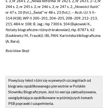
s. 3, nr 264 s. 2, „Nowa Reforma” nr 242 s. 2, nr 243 s. 2–3, nr
244 s. 2, nr 245 s. 2, nr 246 s. 2, nr 247 s. 2, „Nowości Ilustr.”
nr 47 s. 10 (fot.), „Świat” nr 48 s. 23 (fot.) ; – Arch. UJ: S II–
514 (418), WP II 200–201, 204–205, 208–209, 212–213,
215, 484 nr 108; B. Jag.: rkp 7300 k. 104 (Bąkowski K.,
Notaty biograficzne różnych krakowian), rkp. 8787 k. 62
(Szukiewicz M., Fraszki); IBL PAN: Kartoteka bibliograficzna
(A. Bara).
Rościsław Skręt
Powyższy tekst różni się w pewnych szczegółach od
biogramu opublikowanego pierwotnie w Polskim
Słowniku Biograficznym. Jest to wersja zaktualizowana,
uwzględniająca opublikowane w późniejszych tomach
PSB poprawki i uzupełnienia.