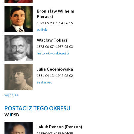
Bronisław Wilhelm
Pieracki
1895-05-28 - 1934-06-15
polityk
Wacław Tokarz
1873-06-07 - 1937-05-03
historyk wojskowości
Julia Ceceniowska
1881-04-13 - 1942-02-02
zesłaniec
więcej
POSTACI Z TEGO OKRESU
W
i
PSB
Jakub Penson (Penzon)
1899-04-24 - 1971-04-28