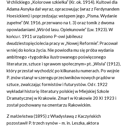
Vrchlickiego „Kolorowe szkiełka” (Kr. ok. 1914). Kultowi dla
Adama Asnyka dał wyraz, opracowując (wraz z Ferdynandem
Hoesickiem) i poprzedzając wstępem jego „Pisma. Wydanie
zupełne” (W. 1916, przerwano na t. 3) oraz tomik z dwoma
opowiadaniami „Wśród lasu. Opiekunowie” (Lw. 1923). W
końcu r. 1911 urządzono P-owi jubileusz
dwudziestopięciolecia pracy w „Nowej Reformie”. Pracował
w niej do końca życia. Nie powiodła mu się próba wydania
ambitnego «tygodnika ilustrowanego poświęconego
literaturze, sztuce i sprawom społecznym» pt. „Wisła” (1912),
który przestał wychodzić po kilkunastu numerach. Po wojnie
P. znów stanął w szeregu przeciwników nowych prądów w
sztuce, zwalczając formistów i futurystów. Od r. 1922
wykładał historię literatury polskiej w Miejskiej Szkole
Dramatycznej w Krakowie. Zmarł w Krakowie 20 XI 1923 i
został pochowany na cmentarzu Rakowickim.
Z małżeństwa (1895) z Władysławą z Kaczyńskich
pozostawił P. trzech synów – m. in. Leszka, aktora