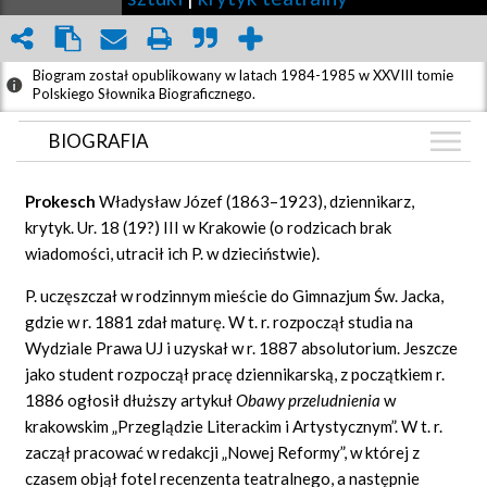
Biogram został opublikowany w latach 1984-1985 w XXVIII tomie
Polskiego Słownika Biograficznego.
BIOGRAFIA
BIOGRAFIA
Prokesch
Władysław Józef (1863–1923), dziennikarz,
ZDJĘCIA
krytyk. Ur. 18 (19?) III w Krakowie (o rodzicach brak
(3)
wiadomości, utracił ich P. w dzieciństwie).
BIBLIOTEKA
P. uczęszczał w rodzinnym mieście do Gimnazjum Św. Jacka,
GRAF POWIĄZAŃ
gdzie w r. 1881 zdał maturę. W t. r. rozpoczął studia na
DYSKUSJA
Wydziale Prawa UJ i uzyskał w r. 1887 absolutorium. Jeszcze
Mapa
jako student rozpoczął pracę dziennikarską, z początkiem r.
1886 ogłosił dłuższy artykuł
Obawy przeludnienia
w
krakowskim „Przeglądzie Literackim i Artystycznym”. W t. r.
zaczął pracować w redakcji „Nowej Reformy”, w której z
czasem objął fotel recenzenta teatralnego, a następnie