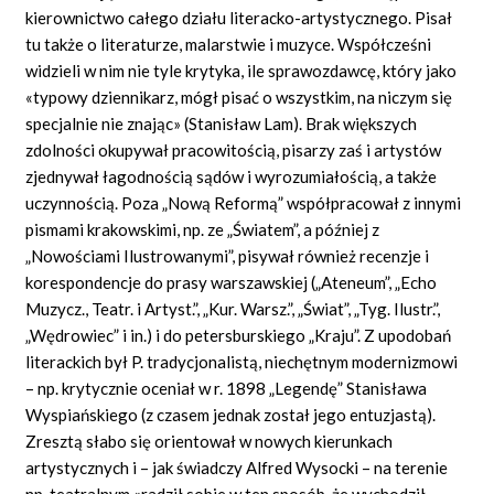
kierownictwo całego działu literacko-artystycznego. Pisał
tu także o literaturze, malarstwie i muzyce. Współcześni
widzieli w nim nie tyle krytyka, ile sprawozdawcę, który jako
«typowy dziennikarz, mógł pisać o wszystkim, na niczym się
specjalnie nie znając» (Stanisław Lam). Brak większych
zdolności okupywał pracowitością, pisarzy zaś i artystów
zjednywał łagodnością sądów i wyrozumiałością, a także
uczynnością. Poza „Nową Reformą” współpracował z innymi
pismami krakowskimi, np. ze „Światem”, a później z
„Nowościami Ilustrowanymi”, pisywał również recenzje i
korespondencje do prasy warszawskiej („Ateneum”, „Echo
Muzycz., Teatr. i Artyst.”, „Kur. Warsz.”, „Świat”, „Tyg. Ilustr.”,
„Wędrowiec” i in.) i do petersburskiego „Kraju”. Z upodobań
literackich był P. tradycjonalistą, niechętnym modernizmowi
– np. krytycznie oceniał w r. 1898 „Legendę” Stanisława
Wyspiańskiego (z czasem jednak został jego entuzjastą).
Zresztą słabo się orientował w nowych kierunkach
artystycznych i – jak świadczy Alfred Wysocki – na terenie
np. teatralnym «radził sobie w ten sposób, że wychodził