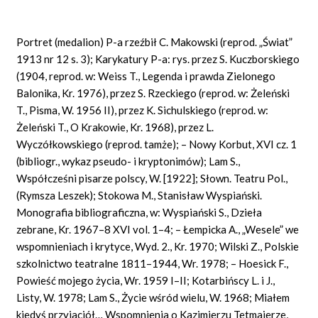
Portret (medalion) P-a rzeźbił C. Makowski (reprod. „Świat”
1913 nr 12 s. 3); Karykatury P-a: rys. przez S. Kuczborskiego
(1904, reprod. w: Weiss T., Legenda i prawda Zielonego
Balonika, Kr. 1976), przez S. Rzeckiego (reprod. w: Żeleński
T., Pisma, W. 1956 II), przez K. Sichulskiego (reprod. w:
Żeleński T., O Krakowie, Kr. 1968), przez L.
Wyczółkowskiego (reprod. tamże); – Nowy Korbut, XVI cz. 1
(bibliogr., wykaz pseudo- i kryptonimów); Lam S.,
Współcześni pisarze polscy, W. [1922]; Słown. Teatru Pol.,
(Rymsza Leszek); Stokowa M., Stanisław Wyspiański.
Monografia bibliograficzna, w: Wyspiański S., Dzieła
zebrane, Kr. 1967–8 XVI vol. 1–4; – Łempicka A., „Wesele” we
wspomnieniach i krytyce, Wyd. 2., Kr. 1970; Wilski Z., Polskie
szkolnictwo teatralne 1811–1944, Wr. 1978; – Hoesick F.,
Powieść mojego życia, Wr. 1959 I–II; Kotarbińscy L. i J.,
Listy, W. 1978; Lam S., Życie wśród wielu, W. 1968; Miałem
kiedyś przyjaciół… Wspomnienia o Kazimierzu Tetmajerze,