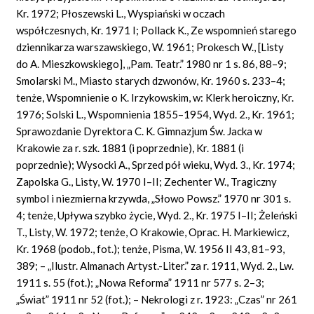
Kr. 1972; Płoszewski L., Wyspiański w oczach
współczesnych, Kr. 1971 I; Pollack K., Ze wspomnień starego
dziennikarza warszawskiego, W. 1961; Prokesch W., [Listy
do A. Mieszkowskiego], „Pam. Teatr.” 1980 nr 1 s. 86, 88–9;
Smolarski M., Miasto starych dzwonów, Kr. 1960 s. 233–4;
tenże, Wspomnienie o K. Irzykowskim, w: Klerk heroiczny, Kr.
1976; Solski L., Wspomnienia 1855–1954, Wyd. 2., Kr. 1961;
Sprawozdanie Dyrektora C. K. Gimnazjum Św. Jacka w
Krakowie za r. szk. 1881 (i poprzednie), Kr. 1881 (i
poprzednie); Wysocki A., Sprzed pół wieku, Wyd. 3., Kr. 1974;
Zapolska G., Listy, W. 1970 I–II; Zechenter W., Tragiczny
symbol i niezmierna krzywda, „Słowo Powsz.” 1970 nr 301 s.
4; tenże, Upływa szybko życie, Wyd. 2., Kr. 1975 I–II; Żeleński
T., Listy, W. 1972; tenże, O Krakowie, Oprac. H. Markiewicz,
Kr. 1968 (podob., fot.); tenże, Pisma, W. 1956 II 43, 81–93,
389; – „Ilustr. Almanach Artyst.-Liter.” za r. 1911, Wyd. 2., Lw.
1911 s. 55 (fot.); „Nowa Reforma” 1911 nr 577 s. 2–3;
„Świat” 1911 nr 52 (fot.); – Nekrologi z r. 1923: „Czas” nr 261