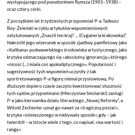
występującego pod pseudonimem Rymsza (1905–1938) –
oraz cztery córki.
Z początkiem lat trzydziestych przypomniał P-a Tadeusz
Boy-Żeleński w cyklu artykułów wspomnieniowych
zatytułowanych „Znaszli ten kraj? … (Cyganeria krakowska)”.
Nakreślił jego wizerunek w sposób zjadliwy, pamfletowy jako
«Kalibana» podwawelskiego środowiska artystycznego, jako
krytyka odznaczającego się «absolutną ignorancją», którego
«nicość (…) miała coś apokaliptycznego». Popularność i
sugestywność tych wspomnień uczyniły z tak
sportretowanego P-a figurę niemal przysłowiową. Po
dłuższym dopiero czasie zaczęto kwestionować słuszność
tych sądów, przypominano (Mieczysław Smolarski) zasługi
P-a jako kierownika działu literackiego „Nowej Reformy”, a
Witold Zechenter uznał go nawet za «tragiczną postać»,
krytyka «ośmieszonego w niebywały sposób», gdy – jak
twierdził – w istocie wiele z tego, co napisał, «ma wartość i
rangę».