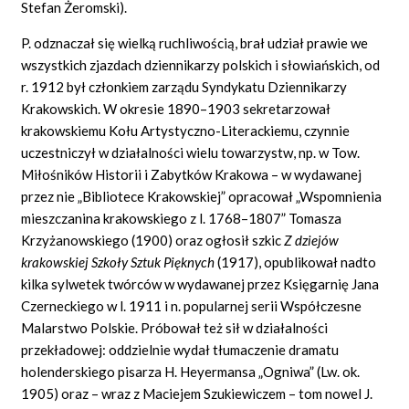
Stefan Żeromski).
P. odznaczał się wielką ruchliwością, brał udział prawie we
wszystkich zjazdach dziennikarzy polskich i słowiańskich, od
r. 1912 był członkiem zarządu Syndykatu Dziennikarzy
Krakowskich. W okresie 1890–1903 sekretarzował
krakowskiemu Kołu Artystyczno-Literackiemu, czynnie
uczestniczył w działalności wielu towarzystw, np. w Tow.
Miłośników Historii i Zabytków Krakowa – w wydawanej
przez nie „Bibliotece Krakowskiej” opracował „Wspomnienia
mieszczanina krakowskiego z l. 1768–1807” Tomasza
Krzyżanowskiego (1900) oraz ogłosił szkic
Z dziejów
krakowskiej Szkoły Sztuk Pięknych
(1917), opublikował nadto
kilka sylwetek twórców w wydawanej przez Księgarnię Jana
Czerneckiego w l. 1911 i n. popularnej serii Współczesne
Malarstwo Polskie. Próbował też sił w działalności
przekładowej: oddzielnie wydał tłumaczenie dramatu
holenderskiego pisarza H. Heyermansa „Ogniwa” (Lw. ok.
1905) oraz – wraz z Maciejem Szukiewiczem – tom nowel J.