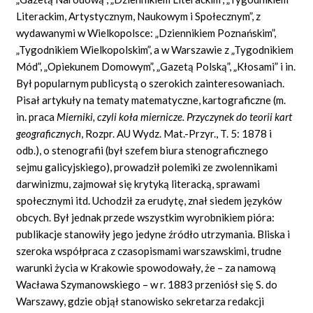
Literackim, Artystycznym, Naukowym i Społecznym”, z
wydawanymi w Wielkopolsce: „Dziennikiem Poznańskim”,
„Tygodnikiem Wielkopolskim”, a w Warszawie z „Tygodnikiem
Mód”, „Opiekunem Domowym”, „Gazetą Polską”, „Kłosami” i in.
Był popularnym publicystą o szerokich zainteresowaniach.
Pisał artykuły na tematy matematyczne, kartograficzne (m.
in. praca
Mierniki, czyli koła miernicze. Przyczynek do teorii kart
geograficznych
, Rozpr. AU Wydz. Mat.-Przyr., T. 5: 1878 i
odb.), o stenografii (był szefem biura stenograficznego
sejmu galicyjskiego), prowadził polemiki ze zwolennikami
darwinizmu, zajmował się krytyką literacką, sprawami
społecznymi itd. Uchodził za erudytę, znał siedem języków
obcych. Był jednak przede wszystkim wyrobnikiem pióra:
publikacje stanowiły jego jedyne źródło utrzymania. Bliska i
szeroka współpraca z czasopismami warszawskimi, trudne
warunki życia w Krakowie spowodowały, że – za namową
Wacława Szymanowskiego – w r. 1883 przeniósł się S. do
Warszawy, gdzie objął stanowisko sekretarza redakcji