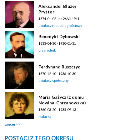
Aleksander Błażej
Prystor
1874-01-02 - po 26 VII 1941
działacz niepodległościowy
Benedykt Dybowski
1833-04-30 - 1930-01-31
przyrodnik
Ferdynand Ruszczyc
1870-12-10 - 1936-10-30
działacz społeczny
Maria Gażycz (z domu
Nowina-Chrzanowska)
1860-03-20 - 1935-09-13
malarka
więcej
POSTACI Z TEGO OKRESU