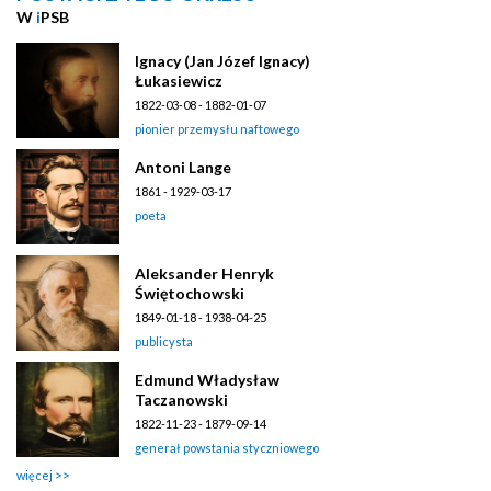
W
i
PSB
Ignacy (Jan Józef Ignacy)
Łukasiewicz
1822-03-08 - 1882-01-07
pionier przemysłu naftowego
Antoni Lange
1861 - 1929-03-17
poeta
Aleksander Henryk
Świętochowski
1849-01-18 - 1938-04-25
publicysta
Edmund Władysław
Taczanowski
1822-11-23 - 1879-09-14
generał powstania styczniowego
więcej