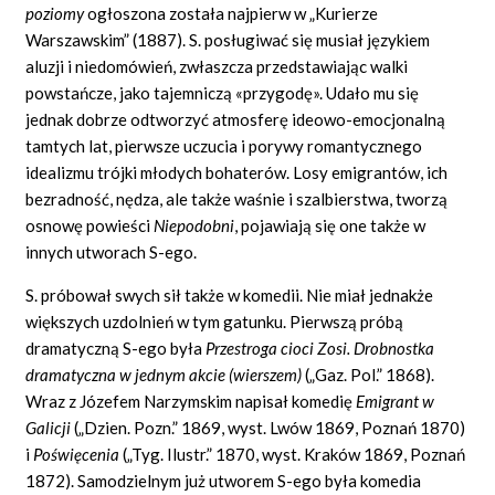
poziomy
ogłoszona została najpierw w „Kurierze
Warszawskim” (1887). S. posługiwać się musiał językiem
aluzji i niedomówień, zwłaszcza przedstawiając walki
powstańcze, jako tajemniczą «przygodę». Udało mu się
jednak dobrze odtworzyć atmosferę ideowo-emocjonalną
tamtych lat, pierwsze uczucia i porywy romantycznego
idealizmu trójki młodych bohaterów. Losy emigrantów, ich
bezradność, nędza, ale także waśnie i szalbierstwa, tworzą
osnowę powieści
Niepodobni
, pojawiają się one także w
innych utworach S-ego.
S. próbował swych sił także w komedii. Nie miał jednakże
większych uzdolnień w tym gatunku. Pierwszą próbą
dramatyczną S-ego była
Przestroga cioci Zosi. Drobnostka
dramatyczna w jednym akcie (wierszem)
(„Gaz. Pol.” 1868).
Wraz z Józefem Narzymskim napisał komedię
Emigrant w
Galicji
(„Dzien. Pozn.” 1869, wyst. Lwów 1869, Poznań 1870)
i
Poświęcenia
(„Tyg. Ilustr.” 1870, wyst. Kraków 1869, Poznań
1872). Samodzielnym już utworem S-ego była komedia