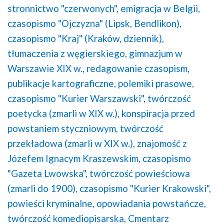
stronnictwo "czerwonych",
emigracja w Belgii,
czasopismo "Ojczyzna" (Lipsk, Bendlikon),
czasopismo "Kraj" (Kraków, dziennik),
tłumaczenia z węgierskiego,
gimnazjum w
Warszawie XIX w.,
redagowanie czasopism,
publikacje kartograficzne,
polemiki prasowe,
czasopismo "Kurier Warszawski",
twórczość
poetycka (zmarli w XIX w.),
konspiracja przed
powstaniem styczniowym,
twórczość
przekładowa (zmarli w XIX w.),
znajomość z
Józefem Ignacym Kraszewskim,
czasopismo
"Gazeta Lwowska",
twórczość powieściowa
(zmarli do 1900),
czasopismo "Kurier Krakowski",
powieści kryminalne,
opowiadania powstańcze,
twórczość komediopisarska,
Cmentarz