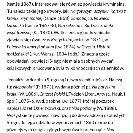
(tamże 1867). Interesował się również powieścią kryminalną.
Tu należą takie jego utwory, jak:
Na gorącym uczynku. Kartka z
kroniki kryminalnej
(tamże 1868),
Samobójca. Powieść
karpacka
(tamże 1867–8),
Pan sekretarz. Kartka z kroniki
współczesnej
(Kr. 1870). Wątki sensacyjno-kryminalne
zjawiają się również w
Krętych drogach
(Lw. 1871), w
Pojedynku amerykańskim
(Lw. 1874), w
Grzesiu. Historii
małżeńskiej
(„Kur. Warsz.” 1884 i odb.). Znaczna część
opowiadań i powieści S-ego nie miała osobnych wydań
książkowych, drukowana była tylko w odcinkach dzienników.
Jednakże w dorobku S-ego są i utwory ambitniejsze. Należą
tu:
Niepodobni
(P. 1873), wydana później pt.
Na paryskim
bruku
(W. 1886),
Chrzest Polski
(„Tydzień Liter., Artyst., Nauk. i
Społ.” 1875–6, wyd. osobne, Lw. 1877), której początek
napisał Józef Dzierzkowski, oraz
Nad poziomy
(W. 1888).
Wszystkie te powieści nawiązują do doświadczeń osobistych
S-ego, do jego udziału w wydarzeniach 1863 r. oraz do
późniejszych emigracyjnych wędrówek po Europie.
Nad