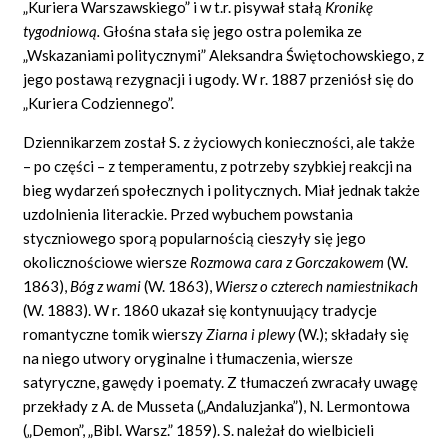
„Kuriera Warszawskiego” i w t.r. pisywał stałą
Kronikę
tygodniową.
Głośna stała się jego ostra polemika ze
„Wskazaniami politycznymi” Aleksandra Świętochowskiego, z
jego postawą rezygnacji i ugody. W r. 1887 przeniósł się do
„Kuriera Codziennego”.
Dziennikarzem został S. z życiowych konieczności, ale także
– po części – z temperamentu, z potrzeby szybkiej reakcji na
bieg wydarzeń społecznych i politycznych. Miał jednak także
uzdolnienia literackie. Przed wybuchem powstania
styczniowego sporą popularnością cieszyły się jego
okolicznościowe wiersze
Rozmowa cara z Gorczakowem
(W.
1863),
Bóg z wami
(W. 1863),
Wiersz o czterech namiestnikach
(W. 1883). W r. 1860 ukazał się kontynuujący tradycje
romantyczne tomik wierszy
Ziarna i plewy
(W.); składały się
na niego utwory oryginalne i tłumaczenia, wiersze
satyryczne, gawędy i poematy. Z tłumaczeń zwracały uwagę
przekłady z A. de Musseta („Andaluzjanka”), N. Lermontowa
(„Demon”, „Bibl. Warsz.” 1859). S. należał do wielbicieli