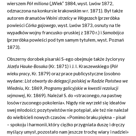
wierszem
Pół miliona
(„Wiek” 1884, wyst. Lwów 1872,
odznaczona na konkursie krakowskim w r. 1871). Był także
autorem dramatów
Wolni strzelcy w Wogezach
(przeróbka
powieści
Córka gajowego
, wyst. Lwów 1873, osnuty na tle
wypadków wojny francusko-pruskiej z 1870 r.) i
Samobójca
(przeróbka powieści pod tym samym tytułem, wyst. Poznań
1873).
Obszerny dorobek pisarski S-ego obejmuje także życiorysy
Józefa Hauke-Bosaka
(Kr. 1871) i J. I. Kraszewskiego (
Pół
wieku pracy
, Kr. 1879) oraz prace publicystyczne (osobno
wydane:
List otwarty do delegacji polskiej w Radzie Państwa we
Wiedniu
, Kr. 1869,
Programy galicyjskie w kwestii rezolucji
sejmowej
, Kr. 1869). Należał S. do «straconego, na pastwę
losów rzuconego pokolenia». Nigdy nie wyrzekł się ideałów
swej młodości; pozytywistów nie potępiał, ale też nie należał
do wielbicieli nowych czasów. «Pomimo braku piękna – pisał
– spokoju i harmonii, który ciężko przygniata duszę i dręczy
myślący umysł, pozostało nam jeszcze trochę wiary i nadziei»