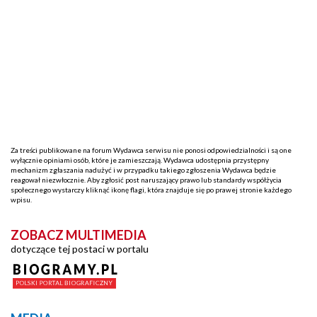
Za treści publikowane na forum Wydawca serwisu nie ponosi odpowiedzialności i są one
wyłącznie opiniami osób, które je zamieszczają. Wydawca udostępnia przystępny
mechanizm zgłaszania nadużyć i w przypadku takiego zgłoszenia Wydawca będzie
reagował niezwłocznie. Aby zgłosić post naruszający prawo lub standardy współżycia
społecznego wystarczy kliknąć ikonę flagi, która znajduje się po prawej stronie każdego
wpisu.
ZOBACZ MULTIMEDIA
dotyczące tej postaci w portalu