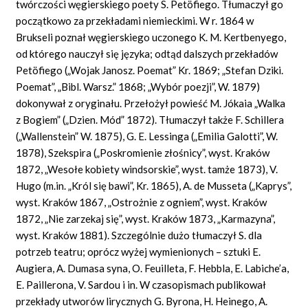
twórczości węgierskiego poety S. Petöfiego. Tłumaczył go
początkowo za przekładami niemieckimi. W r. 1864 w
Brukseli poznał węgierskiego uczonego K. M. Kertbenyego,
od którego nauczył się języka; odtąd dalszych przekładów
Petöfiego („Wojak Janosz. Poemat” Kr. 1869; „Stefan Dziki.
Poemat”, „Bibl. Warsz.” 1868; „Wybór poezji”, W. 1879)
dokonywał z oryginału. Przełożył powieść M. Jókaia „Walka
z Bogiem” („Dzien. Mód” 1872). Tłumaczył także F. Schillera
(„Wallenstein” W. 1875), G. E. Lessinga („Emilia Galotti”, W.
1878), Szekspira („Poskromienie złośnicy”, wyst. Kraków
1872, „Wesołe kobiety windsorskie”, wyst. tamże 1873), V.
Hugo (m.in. „Król się bawi”, Kr. 1865), A. de Musseta („Kaprys”,
wyst. Kraków 1867, „Ostrożnie z ogniem”, wyst. Kraków
1872, „Nie zarzekaj się”, wyst. Kraków 1873, „Karmazyna”,
wyst. Kraków 1881). Szczególnie dużo tłumaczył S. dla
potrzeb teatru; oprócz wyżej wymienionych – sztuki E.
Augiera, A. Dumasa syna, O. Feuilleta, F. Hebbla, E. Labiche’a,
E. Paillerona, V. Sardou i in. W czasopismach publikował
przekłady utworów lirycznych G. Byrona, H. Heinego, A.