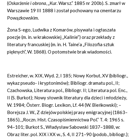
(
Oskarżenie i obrona
, „Kur. Warsz.” 1885 nr 200b). S. zmarł w
Warszawie 19 III 1888 i został pochowany na cmentarzu
Powązkowskim.
Żona S-ego, Ludwika z Komarów, pisywała i ogłaszała
poezje (m. in. w krakowskiej „Kalinie”) oraz przekłady z
literatury francuskiej (m. in. H. Taine’a „Filozofia sztuk
pięknych”, W. 1868). O potomstwie brak wiadomości.
Estreicher, w. XIX, Wyd. 2, I 185; Nowy Korbut, XV (bibliogr.,
wykaz pseudo- i kryptonimów); Bibliogr. dramatu pol., II;
Czachowska, Literatura pol., Bibliogr. II; Literatura pol. Enc.,
II (S. Burkot); Nowy słownik literatury dla dzieci i młodzieży,
W. 1984; Österr. Biogr. Lexikon, Lf. 44 (W. Bieńkowski); –
Borejsza J. W., Z dziejów polskiej prasy emigracyjnej (1863–
1865), „Roczn. Hist. Czasopiśmiennictwa Pol.” T. 4: 1965 s.
94–101; Burkot S., Władysław Sabowski 1837–1888, w:
Obraz liter. pol. XIX i XX w., S. 4, II 271–90 (podob., bibliogr.);