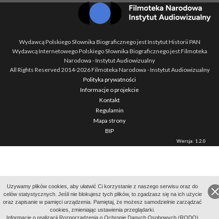
Wydawcą Polskiego Słownika Biograficznego jest Instytut Historii PAN
Wydawcą Internetowego Polskiego Słownika Biograficznego jest Filmoteka
Narodowa - Instytut Audiowizualny
All Rights Reserved 2014-
2026
Filmoteka Narodowa - Instytut Audiowizualny
Polityka prywatności
Informacje o projekcie
Kontakt
Regulamin
Mapa strony
BIP
Wersja: 1.2.0
Uzywamy plików cookies, aby ułatwić Ci korzystanie z naszego serwisu oraz do
celów statystycznych. Jeśli nie blokujesz tych plików, to zgadzasz się na ich użycie
oraz zapisanie w pamięci urządzenia. Pamiętaj, że możesz samodzielnie zarządzać
cookies, zmieniając ustawienia przeglądarki.
Informację o realizacji Rozporządzenia o Ochronie Danych Osobowych (RODO)