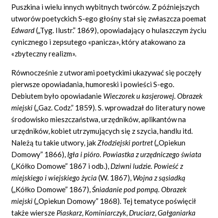
Puszkina i wielu innych wybitnych twórców. Z późniejszych
utworów poetyckich S-ego głośny stał się zwłaszcza poemat
Edward
(„Tyg. Ilustr.” 1869), opowiadający o hulaszczym życiu
cynicznego i zepsutego «panicza», który atakowano za
«zbyteczny realizm».
Równocześnie z utworami poetyckimi ukazywać się poczęły
pierwsze opowiadania, humoreski i powieści S-ego.
Debiutem było opowiadanie
Wieczorek u kasjerowej. Obrazek
miejski
(„Gaz. Codz.” 1859). S. wprowadzał do literatury nowe
środowisko mieszczaństwa, urzędników, aplikantów na
urzędników, kobiet utrzymujących się z szycia, handlu itd.
Należą tu takie utwory, jak
Złodziejski portret
(„Opiekun
Domowy” 1866),
Igła i pióro. Powiastka z urzędniczego świata
(„Kółko Domowe” 1867 i odb.),
Dziwni ludzie. Powieść z
miejskiego i wiejskiego życia
(W. 1867),
Wojna z sąsiadką
(„Kółko Domowe” 1867),
Śniadanie pod pompą. Obrazek
miejski
(„Opiekun Domowy” 1868). Tej tematyce poświęcił
także wiersze
Piaskarz
,
Kominiarczyk
,
Druciarz
,
Gałganiarka