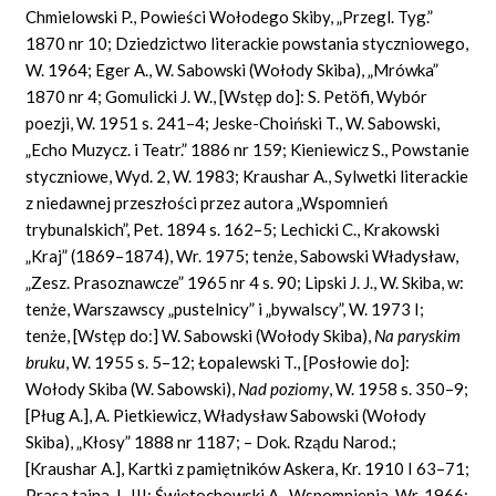
Chmielowski P., Powieści Wołodego Skiby, „Przegl. Tyg.”
1870 nr 10; Dziedzictwo literackie powstania styczniowego,
W. 1964; Eger A., W. Sabowski (Wołody Skiba), „Mrówka”
1870 nr 4; Gomulicki J. W., [Wstęp do]: S. Petöfi, Wybór
poezji, W. 1951 s. 241–4; Jeske-Choiński T., W. Sabowski,
„Echo Muzycz. i Teatr.” 1886 nr 159; Kieniewicz S., Powstanie
styczniowe, Wyd. 2, W. 1983; Kraushar A., Sylwetki literackie
z niedawnej przeszłości przez autora „Wspomnień
trybunalskich”, Pet. 1894 s. 162–5; Lechicki C., Krakowski
„Kraj” (1869–1874), Wr. 1975; tenże, Sabowski Władysław,
„Zesz. Prasoznawcze” 1965 nr 4 s. 90; Lipski J. J., W. Skiba, w:
tenże, Warszawscy „pustelnicy” i „bywalscy”, W. 1973 I;
tenże, [Wstęp do:] W. Sabowski (Wołody Skiba),
Na paryskim
bruku
, W. 1955 s. 5–12; Łopalewski T., [Posłowie do]:
Wołody Skiba (W. Sabowski),
Nad poziomy
, W. 1958 s. 350–9;
[Pług A.], A. Pietkiewicz, Władysław Sabowski (Wołody
Skiba), „Kłosy” 1888 nr 1187; – Dok. Rządu Narod.;
[Kraushar A.], Kartki z pamiętników Askera, Kr. 1910 I 63–71;
Prasa tajna, I–III; Świętochowski A., Wspomnienia, Wr. 1966;