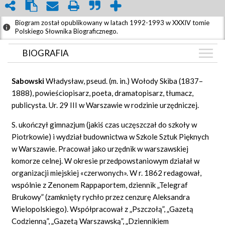
Biogram został opublikowany w latach 1992-1993 w XXXIV tomie
Polskiego Słownika Biograficznego.
BIOGRAFIA
BIOGRAFIA
Sabowski
Władysław, pseud. (m. in.) Wołody Skiba (1837–
ZDJĘCIA
1888), powieściopisarz, poeta, dramatopisarz, tłumacz,
(5)
publicysta. Ur. 29 III w Warszawie w rodzinie urzędniczej.
GRAF POWIĄZAŃ
S. ukończył gimnazjum (jakiś czas uczęszczał do szkoły w
DYSKUSJA
Piotrkowie) i wydział budownictwa w Szkole Sztuk Pięknych
Mapa
w Warszawie. Pracował jako urzędnik w warszawskiej
komorze celnej. W okresie przedpowstaniowym działał w
organizacji miejskiej «czerwonych». W r. 1862 redagował,
wspólnie z Zenonem Rappaportem, dziennik „Telegraf
Brukowy” (zamknięty rychło przez cenzurę Aleksandra
Wielopolskiego). Współpracował z „Pszczołą”, „Gazetą
Codzienną”, „Gazetą Warszawską”, „Dziennikiem