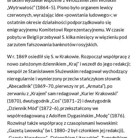
„Wytrwałość” (1864–5). Pismo było organem lewicy
czerwonych, wyrażając idee «powstania ludowego»; w
ostatnim okresie działalności podporządkowało się
emigracyjnemu Komitetowi Reprezentacyjnemu. W czasie
pobytu w Belgii przebywał S. kilka miesięcy w więzieniu pod
zarzutem fałszowania banknotów rosyjskich.
W r. 1869 osiedlił się S. w Krakowie. Rozpoczął współpracę z
nowo założonym dziennikiem „Kraj” i wszedł do jego redakcji;
wespół ze Stanisławem Służewskim redagował wychodzący
nieregularnie i wymierzony przeciw stańczykom słownik
„Abecadlnik” (1869–70, pierwszy nr pt. „Armata”), po
zerwaniu z „Krajem” sam redagował „Kurier Krakowski”
(1870), dwutygodnik „Coś” (1871–2) i dwutygodnik
„Dziennik Mód” (1872–6), przekształcony we
współredagowaną z Adolfem Dygasińskim „Modę” (1876).
Rozwinął także współpracę z czasopismami lwowskimi:
„Gazetą Lwowską” (w l. 1880–2 był członkiem jej redakcji),
„Gazetą Narodową”, „Dziennikiem Literackim”, „Tygodnikiem