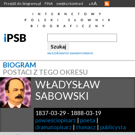
A
Przejdź do: biogramy.pl
FINA
zwiększ kontrast
A
A
wyszukiwanie zaawansowane
BIOGRAM
POSTACI Z TEGO OKRESU
WŁADYSŁAW
SABOWSKI
1837-03-29
-
1888-03-19
powieściopisarz
|
poeta
|
dramatopisarz
|
tłumacz
|
publicysta