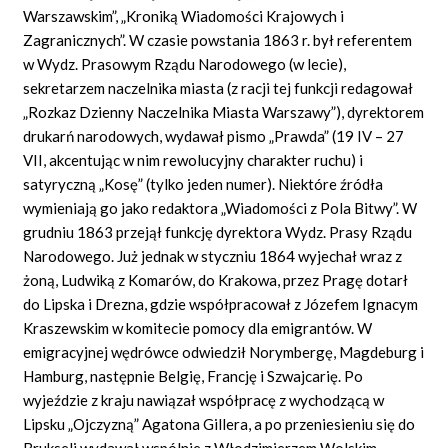
Warszawskim”, „Kroniką Wiadomości Krajowych i
Zagranicznych”. W czasie powstania 1863 r. był referentem
w Wydz. Prasowym Rządu Narodowego (w lecie),
sekretarzem naczelnika miasta (z racji tej funkcji redagował
„Rozkaz Dzienny Naczelnika Miasta Warszawy”), dyrektorem
drukarń narodowych, wydawał pismo „Prawda” (19 IV – 27
VII, akcentując w nim rewolucyjny charakter ruchu) i
satyryczną „Kosę” (tylko jeden numer). Niektóre źródła
wymieniają go jako redaktora „Wiadomości z Pola Bitwy”. W
grudniu 1863 przejął funkcję dyrektora Wydz. Prasy Rządu
Narodowego. Już jednak w styczniu 1864 wyjechał wraz z
żoną, Ludwiką z Komarów, do Krakowa, przez Pragę dotarł
do Lipska i Drezna, gdzie współpracował z Józefem Ignacym
Kraszewskim w komitecie pomocy dla emigrantów. W
emigracyjnej wędrówce odwiedził Norymbergę, Magdeburg i
Hamburg, następnie Belgię, Francję i Szwajcarię. Po
wyjeździe z kraju nawiązał współpracę z wychodzącą w
Lipsku „Ojczyzną” Agatona Gillera, a po przeniesieniu się do
Brukseli wydawał wspólnie z Włodzimierzem Wolskim