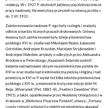
redakcją. W r. 1927 P. obchodził jubileusz pięćdziesięciolecia
pracy naukowej. Na emeryturę przeszedł na własną prośbę z
dn. 1 VII 1931.
Zainteresowania naukowe P-ego były rozległe i znalazły
odbicie w bardzo licznych pracach drukowanych. Główną
domeną tych zainteresowań były dzieje piśmiennictwa
polskiego XVI w.: studia nad Mikołajem Rejem, Łukaszem
Górnickim, Andrzejem Krzyckim, Maciejem Stryjkowskim i
Andrzejem Nideckim, artykuły o odkrytych przez Aleksandra
Brücknera w Petersburgu „Kazaniach Świętokrzyskich”,
badania nad wpływami obcymi na piśmiennictwo polskie do
XVI w. oraz studia nad średniowieczną pieśnią religijną i nad
powieścią w XVI w. P. wydał też kilka tekstów piśmiennictwa
polskiego z XVI w., a mianowicie krytyczne edycje dzieł M.
Reja: „Wizerunek” (Pet. 1881–8), „Psałterz Dawidów” (Pet.
1901), a także, opublikowane przez Akademię Umiejętności w
Krakowie w „Bibliotece Pisarzów Polskich”, utwory: „Fortuny
i cnoty różność w historii o niektórym młodzieńcu ukazana”