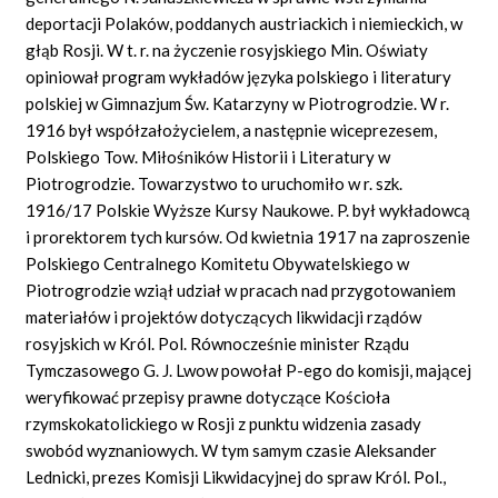
deportacji Polaków, poddanych austriackich i niemieckich, w
głąb Rosji. W t. r. na życzenie rosyjskiego Min. Oświaty
opiniował program wykładów języka polskiego i literatury
polskiej w Gimnazjum Św. Katarzyny w Piotrogrodzie. W r.
1916 był współzałożycielem, a następnie wiceprezesem,
Polskiego Tow. Miłośników Historii i Literatury w
Piotrogrodzie. Towarzystwo to uruchomiło w r. szk.
1916/17 Polskie Wyższe Kursy Naukowe. P. był wykładowcą
i prorektorem tych kursów. Od kwietnia 1917 na zaproszenie
Polskiego Centralnego Komitetu Obywatelskiego w
Piotrogrodzie wziął udział w pracach nad przygotowaniem
materiałów i projektów dotyczących likwidacji rządów
rosyjskich w Król. Pol. Równocześnie minister Rządu
Tymczasowego G. J. Lwow powołał P-ego do komisji, mającej
weryfikować przepisy prawne dotyczące Kościoła
rzymskokatolickiego w Rosji z punktu widzenia zasady
swobód wyznaniowych. W tym samym czasie Aleksander
Lednicki, prezes Komisji Likwidacyjnej do spraw Król. Pol.,