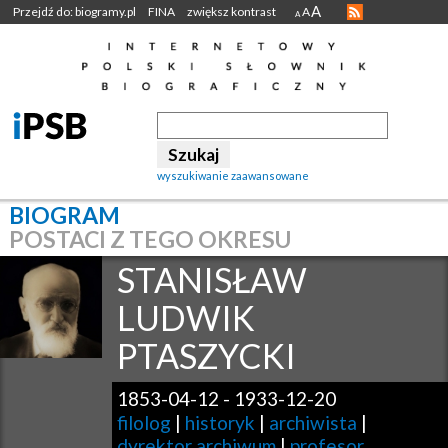
A
Przejdź do: biogramy.pl
FINA
zwiększ kontrast
A
A
wyszukiwanie zaawansowane
BIOGRAM
POSTACI Z TEGO OKRESU
STANISŁAW
LUDWIK
PTASZYCKI
1853-04-12
-
1933-12-20
filolog
|
historyk
|
archiwista
|
dyrektor archiwum
|
profesor