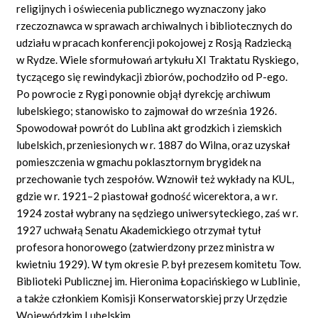
religijnych i oświecenia publicznego wyznaczony jako
rzeczoznawca w sprawach archiwalnych i bibliotecznych do
udziału w pracach konferencji pokojowej z Rosją Radziecką
w Rydze. Wiele sformułowań artykułu XI Traktatu Ryskiego,
tyczącego się rewindykacji zbiorów, pochodziło od P-ego.
Po powrocie z Rygi ponownie objął dyrekcję archiwum
lubelskiego; stanowisko to zajmował do września 1926.
Spowodował powrót do Lublina akt grodzkich i ziemskich
lubelskich, przeniesionych w r. 1887 do Wilna, oraz uzyskał
pomieszczenia w gmachu poklasztornym brygidek na
przechowanie tych zespołów. Wznowił też wykłady na KUL,
gdzie w r. 1921–2 piastował godność wicerektora, a w r.
1924 został wybrany na sędziego uniwersyteckiego, zaś w r.
1927 uchwałą Senatu Akademickiego otrzymał tytuł
profesora honorowego (zatwierdzony przez ministra w
kwietniu 1929). W tym okresie P. był prezesem komitetu Tow.
Biblioteki Publicznej im. Hieronima Łopacińskiego w Lublinie,
a także członkiem Komisji Konserwatorskiej przy Urzędzie
Wojewódzkim Lubelskim.