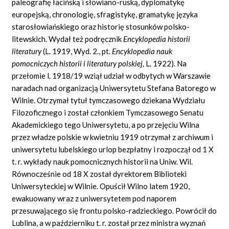
paleografię łacińską i słowiano-ruską, dyplomatykę
europejską, chronologię, sfragistykę, gramatykę języka
starosłowiańskiego oraz historię stosunków polsko-
litewskich. Wydał też podręcznik
Encyklopedia historii
literatury
(L. 1919, Wyd. 2., pt.
Encyklopedia nauk
pomocniczych historii i literatury polskiej,
L. 1922). Na
przełomie l. 1918/19 wziął udział w odbytych w Warszawie
naradach nad organizacją Uniwersytetu Stefana Batorego w
Wilnie. Otrzymał tytuł tymczasowego dziekana Wydziału
Filozoficznego i został członkiem Tymczasowego Senatu
Akademickiego tego Uniwersytetu, a po przejęciu Wilna
przez władze polskie w kwietniu 1919 otrzymał z archiwum i
uniwersytetu lubelskiego urlop bezpłatny i rozpoczął od 1 X
t. r. wykłady nauk pomocnicznych historii na Uniw. Wil.
Równocześnie od 18 X został dyrektorem Biblioteki
Uniwersyteckiej w Wilnie. Opuścił Wilno latem 1920,
ewakuowany wraz z uniwersytetem pod naporem
przesuwającego się frontu polsko-radzieckiego. Powrócił do
Lublina, a w październiku t. r. został przez ministra wyznań