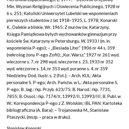
Min. Wyznań Religijnych i Oświecenia Publicznego, 1928 nr
6 s. 251; Katolicki Uniwersytet Lubelski we wspomnieniach
pierwszych studentów z lat 1918–1925, L. 1978; Konarski
K., Dalekie a bliskie, Wr. 1965; Z murów św. Katarzyny.
Księga Pamiątkowa byłych wychowanków gimnazjum przy
kościele Św. Katarzyny w Petersburgu, W. 1933 I (m. in.
wspomnienia P-ego); – „Biesiada Liter.” 1906 nr 44 s. 359
(nekrolog żony P-ego Zofii); „Kur. Warsz.” 1927 nr 261 wyd.
wieczorne s. 7, nr 298 wyd. wieczorne s. 23, 1933 nr 352
wyd. wieczorne s. 14, nr 353 wyd. poranne s. 4, nr 359
Niedzielny Dod.
Ilustr. s. 2 (fot.); – Arch.
KUL: Akta
personalne S. P-ego; Arch. Państw. w L.: Akta personalne S.
P-ego; B. Jag.: rkp. Przyb. 623/75; B. Narod.: rkp. 7731,
7855; B. Ossol.: rkp. 7174/II, 13992/II, 13993/III; B. Publ. w
W.: Korespondencja P-ego z Z. Wolskim; IBL PAN: Kartoteka
bibliograficzna (A. Bara); – Trojanowska M., Stanisław
Ptaszycki, (mszp. – praca w druku).
Stanisław Konarski