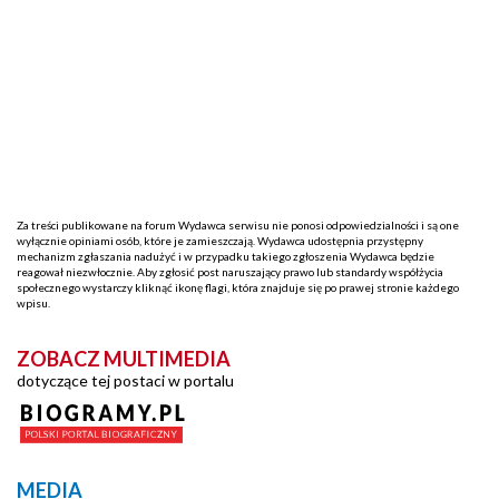
Za treści publikowane na forum Wydawca serwisu nie ponosi odpowiedzialności i są one
wyłącznie opiniami osób, które je zamieszczają. Wydawca udostępnia przystępny
mechanizm zgłaszania nadużyć i w przypadku takiego zgłoszenia Wydawca będzie
reagował niezwłocznie. Aby zgłosić post naruszający prawo lub standardy współżycia
społecznego wystarczy kliknąć ikonę flagi, która znajduje się po prawej stronie każdego
wpisu.
ZOBACZ MULTIMEDIA
dotyczące tej postaci w portalu
MEDIA