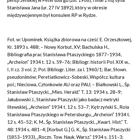
Stanisława Jana (ur. 27 IV 1892), który w okresie
międzywojennym był konsulem RP w Rydze.
Fot. w: Upominek. Książka zbiorowa na cześć E. Orzeszkowej,
Kr. 1893 s. 488; – Nowy Korbut, XV; Bachulska H.,
Bibliografia prac Stanisława Ptaszyckiego 1877–1934,
„Archeion” 1934 t. 12 s. 59–76; Bibliogr. historii Pol. XIX w.,
I, II cz. 3 vol. 2; Pol. Bibliogr. Liter. za l. 1960/1; Bar, Słown.
pseudonimów; Peretiatkowicz–Sobeski, Współcz. kultura
pol.; Nieciowa, Członkowie AU oraz PAU; – Białkowski L., Śp.
Stanisław Ptaszycki, „Mies. Herald.” T. 13: 1934 s. 28–9;
Jakubowski J., Stanisław Ptaszycki jako badacz metryki
litewskiej, „Archeion” 1934 t. 12 s. 53–7; Kętrzyński S., Rola
Stanisława Ptaszyckiego w Petersburgu, „Archeion” 1934 t.
12 s. 45–52; K. M., Śp. Stanisław Ptaszycki, „Kwart.
Hist.” T.
48: 1934 s. 481–4; [Korbut G.] G. K., Śp.
Stanisław Ptaszycki
(1853–1933), „Roczn. Tow. Nauk. Warsz.” 1934 s. 151–3;