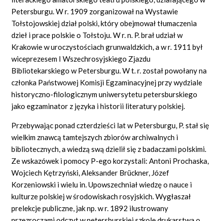
Petersburgu. W r. 1909 zorganizował na Wystawie
Tołstojowskiej dział polski, który obejmował tłumaczenia
dzieł i prace polskie o Tołstoju. W r. n. P. brał udział w
Krakowie w uroczystościach grunwaldzkich, a w r. 1911 był
wiceprezesem I Wszechrosyjskiego Zjazdu
Bibliotekarskiego w Petersburgu. W t. r. został powołany na
członka Państwowej Komisji Egzaminacyjnej przy wydziale
historyczno-filologicznym uniwersytetu petersburskiego
jako egzaminator z języka i historii literatury polskiej.
Przebywając ponad czterdzieści lat w Petersburgu, P. stał się
wielkim znawcą tamtejszych zbiorów archiwalnych i
bibliotecznych, a wiedzą swą dzielił się z badaczami polskimi.
Ze wskazówek i pomocy P-ego korzystali: Antoni Prochaska,
Wojciech Kętrzyński, Aleksander Brückner, Józef
Korzeniowski i wielu in. Upowszechniał wiedzę o nauce i
kulturze polskiej w środowiskach rosyjskich. Wygłaszał
prelekcje publiczne, jak np. w r. 1892 ilustrowany
przezroczami odczyt w petersburskiej szkole drukarstwa o