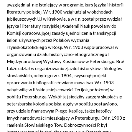
uwzględniał, nie istniejący w programie, kurs języka i historii
literatury polskiej. W r. 1900 wziął udział w obchodach
jubileuszowych UJ w Krakowie, a w r. n. został przez wydział
języka i literatury rosyjskiej Akademii Nauk powołany do
Komisji opracowującej zasady ujednolicenia transkrypcji
imion, używanych przez Polaków wyznania
rzymskokatolickiego w Rosji. W r. 1903 współpracował w
organizowaniu działu historyczno-etnograficznego I
Międzynarodowej Wystawy Kostiumów w Petersburgu. Brał
także udział w organizowaniu zjazdu historyków i filologów
słowiańskich, odbytego w r. 1904, i wysunął projekt
opracowania bibliografii słowianoznawstwa. W r. 1903
nabył willę w fińskiej miejscowości Terijok, położonej w
pobliżu Petersburga. Wokół tej siedziby zaczęła skupiać się
petersburska kolonia polska, a gdy w pobliżu postawiono,
przy udziale finansowym P-ego, kaplicę, także katolicy
innych narodowości mieszkający w Petersburgu. Od r. 1903 z
ramienia Słowiańskiego Tow. Dobroczynności P. był
kuratorem taniej kuchni dla uczącej się w Petersburgu