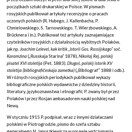
początkach sztuki drukarskiej w Polsce. W pismach
rosyjskich publikował artykuły recenzyjne o pracach
uczonych polskich (R. Hubego, J. Kallenbacha, P.
Chmielowskiego, S. Tarnowskiego. T. Wierzbowskiego, A.
Brücknera i in.). Publikował też artykuły zaznajamiające
czytelników rosyjskich z działalnością wybitnych Polaków,
jak np.
Joachim Lelevel, kak kritik „Istorii Gos.
Rossijskago” soč.
Karamzina
(„Russkaja Starina” 1878),
Nikołaj Rej, polskij
pisatel XVI stoletija
(Pet. 1883).
Dlugoš, polskij istorik XV
stoletija (bibliografičeskaja zametka)
(„Bibliograf” 1888 i odb.).
W różnych rosyjskich periodykach publikował wykazy
bibliograficzne polskich wydawnictw z dziedziny historii,
literatury, językoznawstwa i etnografii; P. zwany był przez
Polaków i przez Rosjan ambasadorem nauki polskiej nad
Newą.
W styczniu 1915 P. podpisał, wraz z innymi działaczami
polskimi w Piotrogrodzie, pismo do szefa sztabu
generalnego N. Januszkiewicza w sprawie wstrzymania