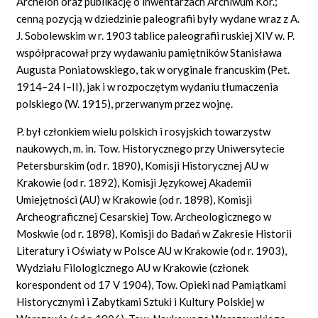
Archeion oraz publikację o inwentarzach Archiwum Kor.;
cenną pozycją w dziedzinie paleografii były wydane wraz z A.
J. Sobolewskim w r. 1903 tablice paleografii ruskiej XIV w. P.
współpracował przy wydawaniu pamiętników Stanisława
Augusta Poniatowskiego, tak w oryginale francuskim (Pet.
1914–24 I–II), jak i w rozpoczętym wydaniu tłumaczenia
polskiego (W. 1915), przerwanym przez wojnę.
P. był członkiem wielu polskich i rosyjskich towarzystw
naukowych, m. in. Tow. Historycznego przy Uniwersytecie
Petersburskim (od r. 1890), Komisji Historycznej AU w
Krakowie (od r. 1892), Komisji Językowej Akademii
Umiejętności (AU) w Krakowie (od r. 1898), Komisji
Archeograficznej Cesarskiej Tow. Archeologicznego w
Moskwie (od r. 1898), Komisji do Badań w Zakresie Historii
Literatury i Oświaty w Polsce AU w Krakowie (od r. 1903),
Wydziału Filologicznego AU w Krakowie (członek
korespondent od 17 V 1904), Tow. Opieki nad Pamiątkami
Historycznymi i Zabytkami Sztuki i Kultury Polskiej w