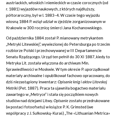
austriackich, włoskich i niemieckich w czasie corocznych (od
r. 1881) wyjazdów naukowych, z których najdłuższy,
półtoraroczny, był w l. 1883–4. W czasie tego wyjazdu
wiosną 1884 P. wziął udział w zjeździe zorganizowanym w
Krakowie w 300 rocznicę śmierci Jana Kochanowskiego.
Od października 1884 został P. mianowany metrykantem
„Metryki Litewskiej”, wywiezionej do Petersburga po trzecim
rozbiorze Polski i przechowywanej w III Departamencie
Senatu Rządzącego. Urząd ten pełnił do 30 XI 1887, kiedy to
Metryka Lit. została włączona do archiwum Min.
Sprawiedliwości w Moskwie. W tym okresie P. uporządkował
materiały archiwalne i opublikował fachowo opracowany, do
dziś niezastąpiony inwentarz:
Opisanie knig i aktov Litovskoj
Metriki
(Pet. 1887). Praca ta ujawniła bogactwo materiału
zawartego w „Metryce” i stała się początkiem nowych
studiów nad dziejami Litwy.
Opisanie
zostało przedrukowane
(w postaci fotoofsetu) w książce P. K. Grimsted (we
współpracy z J. Sułkowską-Kuraś) „The «Lithuanian
Metrica»