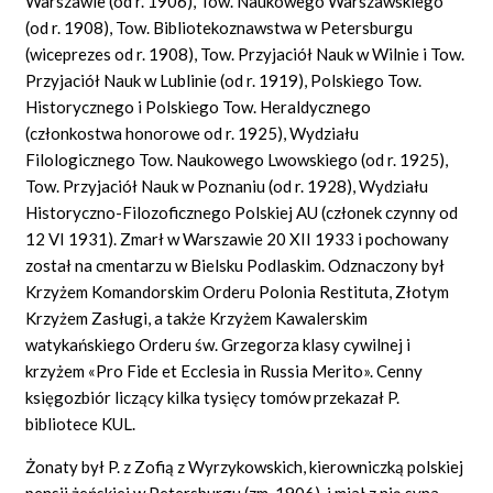
Warszawie (od r. 1906), Tow. Naukowego Warszawskiego
(od r. 1908), Tow. Bibliotekoznawstwa w Petersburgu
(wiceprezes od r. 1908), Tow. Przyjaciół Nauk w Wilnie i Tow.
Przyjaciół Nauk w Lublinie (od r. 1919), Polskiego Tow.
Historycznego i Polskiego Tow. Heraldycznego
(członkostwa honorowe od r. 1925), Wydziału
Filologicznego Tow. Naukowego Lwowskiego (od r. 1925),
Tow. Przyjaciół Nauk w Poznaniu (od r. 1928), Wydziału
Historyczno-Filozoficznego Polskiej AU (członek czynny od
12 VI 1931). Zmarł w Warszawie 20 XII 1933 i pochowany
został na cmentarzu w Bielsku Podlaskim. Odznaczony był
Krzyżem Komandorskim Orderu Polonia
Restituta,
Złotym
Krzyżem Zasługi, a także Krzyżem Kawalerskim
watykańskiego Orderu św. Grzegorza klasy cywilnej i
krzyżem
«Pro
Fide et
Ecclesia
in Russia
Merito».
Cenny
księgozbiór liczący kilka tysięcy tomów przekazał P.
bibliotece KUL.
Żonaty był P. z Zofią z Wyrzykowskich, kierowniczką polskiej
pensji żeńskiej w Petersburgu (zm. 1906), i miał z nią syna