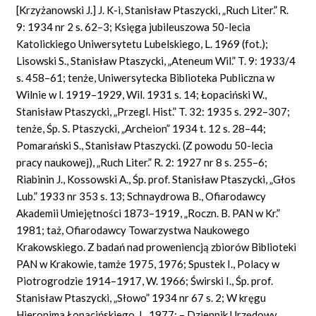
[Krzyżanowski J.] J. K-i, Stanisław Ptaszycki, „Ruch Liter.” R.
9: 1934 nr 2 s. 62–3; Księga jubileuszowa 50-lecia
Katolickiego Uniwersytetu Lubelskiego, L. 1969 (fot.);
Lisowski S., Stanisław Ptaszycki, „Ateneum Wil.” T. 9: 1933/4
s. 458–61; tenże, Uniwersytecka Biblioteka Publiczna w
Wilnie w l. 1919–1929, Wil. 1931 s. 14; Łopaciński W.,
Stanisław Ptaszycki, „Przegl. Hist.” T. 32: 1935 s. 292–307;
tenże, Śp. S. Ptaszycki, „Archeion” 1934 t. 12 s. 28–44;
Pomarański S., Stanisław Ptaszycki. (Z powodu 50-lecia
pracy naukowej), „Ruch Liter.” R. 2: 1927 nr 8 s. 255–6;
Riabinin J., Kossowski A., Śp. prof. Stanisław Ptaszycki, „Głos
Lub.” 1933 nr 353 s. 13; Schnaydrowa B., Ofiarodawcy
Akademii Umiejętności 1873–1919, „Roczn. B. PAN w Kr.”
1981; taż, Ofiarodawcy Towarzystwa Naukowego
Krakowskiego. Z badań nad proweniencją zbiorów Biblioteki
PAN w Krakowie, tamże 1975, 1976; Spustek I., Polacy w
Piotrogrodzie 1914–1917, W. 1966; Świrski I., Śp. prof.
Stanisław Ptaszycki, „Słowo” 1934 nr 67 s. 2; W kręgu
Hieronima Łopacińskiego, L. 1977; – Dziennik Urzędowy