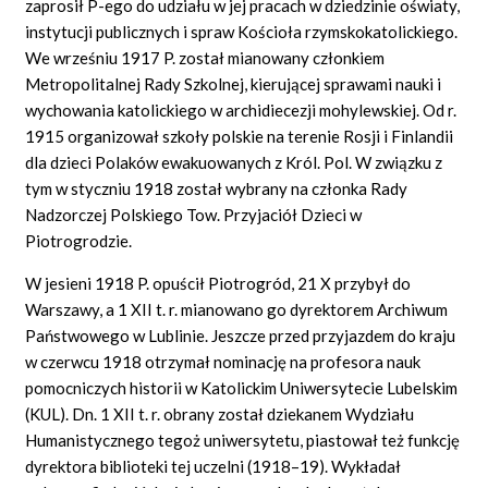
zaprosił P-ego do udziału w jej pracach w dziedzinie oświaty,
instytucji publicznych i spraw Kościoła rzymskokatolickiego.
We wrześniu 1917 P. został mianowany członkiem
Metropolitalnej Rady Szkolnej, kierującej sprawami nauki i
wychowania katolickiego w archidiecezji mohylewskiej. Od r.
1915 organizował szkoły polskie na terenie Rosji i Finlandii
dla dzieci Polaków ewakuowanych z Król. Pol. W związku z
tym w styczniu 1918 został wybrany na członka Rady
Nadzorczej Polskiego Tow. Przyjaciół Dzieci w
Piotrogrodzie.
W jesieni 1918 P. opuścił Piotrogród, 21 X przybył do
Warszawy, a 1 XII t. r. mianowano go dyrektorem Archiwum
Państwowego w Lublinie. Jeszcze przed przyjazdem do kraju
w czerwcu 1918 otrzymał nominację na profesora nauk
pomocniczych historii w Katolickim Uniwersytecie Lubelskim
(KUL). Dn. 1 XII t. r. obrany został dziekanem Wydziału
Humanistycznego tegoż uniwersytetu, piastował też funkcję
dyrektora biblioteki tej uczelni (1918–19). Wykładał