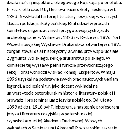
działalnością inspektora okręgowego Rojskoja, polonofoba.
Przez krótki czas P. był kierownikiem szkoły męskiej, a w l.
1893–6 wykładał historię literatury rosyjskiej w wyższych
klasach polskiej szkoły żeńskiej. Brał udział w pracach
komitetów organizacyjnych przygotowujących zjazdy
archeologiczne, w Wilnie w r. 1893 i w Rydze w r. 1896. Na I
Wszechrosyjskiej Wystawie Drukarstwa, otwartej w r. 1895,
zorganizował dział historyczny, a w nim, przy współudziale
Zygmunta Wolskiego, sekcję drukarstwa polskiego. W
komitecie tej wystawy pełnił funkcję przewodniczącego
sekcji I oraz wchodził w skład Komisji Ekspertów. W maju
1896 uzyskał na podstawie swych prac naukowych
veniam
legendi, a od jesieni t. r. jako docent wykładał na
uniwersytecie petersburskim historię literatury polskiej i
prowadził proseminarium z języka polskiego. Od lutego
1899 aż do r. 1918 był P. lektorem, a następnie profesorem
języka i literatury rosyjskiej w petersburskiej
rzymskokatolickiej Akademii Duchownej. W swych
wykładach w Seminarium i Akademii P. w szerokim zakresie