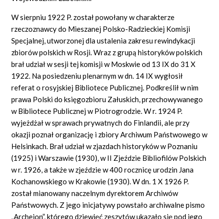
W sierpniu 1922 P. został powołany w charakterze
rzeczoznawcy do Mieszanej Polsko-Radzieckiej Komisji
Specjalnej, utworzonej dla ustalenia zakresu rewindykacji
zbiorów polskich w Rosji. Wraz z grupą historyków polskich
brał udział w sesji tej komisji w Moskwie od 13 IX do 31 X
1922. Na posiedzeniu plenarnym w dn. 14 IX wygłosił
referat o rosyjskiej Bibliotece Publicznej. Podkreślił w nim
prawa Polski do księgozbioru Załuskich, przechowywanego
w Bibliotece Publicznej w Piotrogrodzie. W r. 1924 P.
wyjeżdżał w sprawach prywatnych do Finlandii, ale przy
okazji poznał organizację i zbiory Archiwum Państwowego w
Helsinkach. Brał udział w zjazdach historyków w Poznaniu
(1925) i Warszawie (1930), w II Zjeździe Bibliofilów Polskich
w r. 1926, a także w zjeździe w 400 rocznicę urodzin Jana
Kochanowskiego w Krakowie (1930). W dn. 1 X 1926 P.
został mianowany naczelnym dyrektorem Archiwów
Państwowych. Z jego inicjatywy powstało archiwalne pismo
„Archeion”, którego dziewięć zeszytów ukazało się pod jego