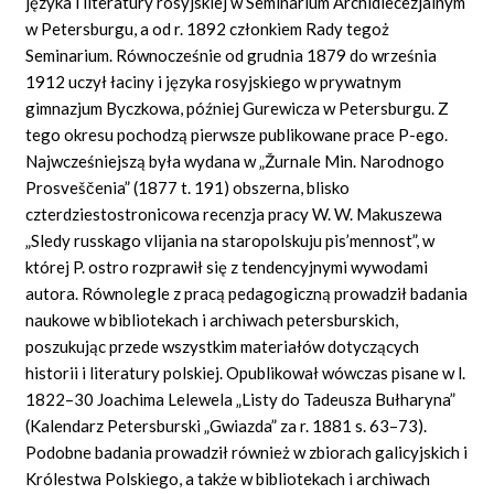
języka i literatury rosyjskiej w Seminarium Archidiecezjalnym
w Petersburgu, a od r. 1892 członkiem Rady tegoż
Seminarium. Równocześnie od grudnia 1879 do września
1912 uczył łaciny i języka rosyjskiego w prywatnym
gimnazjum Byczkowa, później Gurewicza w Petersburgu. Z
tego okresu pochodzą pierwsze publikowane prace P-ego.
Najwcześniejszą była wydana w „Žurnale Min. Narodnogo
Prosveščenia” (1877 t. 191) obszerna, blisko
czterdziestostronicowa recenzja pracy W. W. Makuszewa
„Sledy russkago vlijania na staropolskuju pis’mennost”, w
której P. ostro rozprawił się z tendencyjnymi wywodami
autora. Równolegle z pracą pedagogiczną prowadził badania
naukowe w bibliotekach i archiwach petersburskich,
poszukując przede wszystkim materiałów dotyczących
historii i literatury polskiej. Opublikował wówczas pisane w l.
1822–30 Joachima Lelewela „Listy do Tadeusza Bułharyna”
(Kalendarz Petersburski „Gwiazda” za r. 1881 s. 63–73).
Podobne badania prowadził również w zbiorach galicyjskich i
Królestwa Polskiego, a także w bibliotekach i archiwach