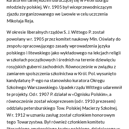
młodzieży polskiej. W r. 1905 był wiceprzewodniczącym
zjazdu zorganizowanego we Lwowie w celu uczczenia
Mikołaja Reja.
W okresie liberalnych rządów S. J. Wittego P. został
powołany w r. 1905 przez komitet naukowy Min. Oświaty do
zespołu opracowującego zasady wprowadzenia języka
polskiego i litewskiego jako wykładowego na lekcjach religii
w szkołach początkowych i średnich na terenie dziewięciu
rosyjskich guberni zachodnich. Równocześnie w związku z
zamiarem spolszczenia szkolnictwa w Król. Pol. wysunięto
kandydaturę P-ego na stanowisko kuratora Okręgu
Szkolnego Warszawskiego. Upadek rządu Wittego udaremnił
te projekty. Od r. 1907 P. działał w «Ognisku Polskim», a
równocześnie został wiceprezesem (od r. 1910 prezesem)
oddziału petersburskiego Tow. Polskiej Macierzy Szkolnej.
W r. 1912 w uznaniu zasług został członkiem honorowym
tego Towarzystwa. Był również członkiem komitetu
literackiego amatorskiego teatru polskiego, działającego w