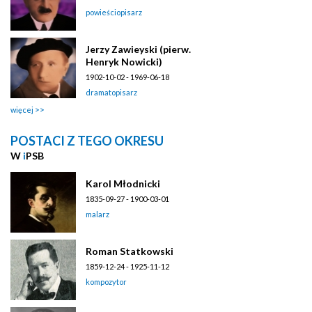
powieściopisarz
Jerzy Zawieyski (pierw.
Henryk Nowicki)
1902-10-02 - 1969-06-18
dramatopisarz
więcej
POSTACI Z TEGO OKRESU
W
i
PSB
Karol Młodnicki
1835-09-27 - 1900-03-01
malarz
Roman Statkowski
1859-12-24 - 1925-11-12
kompozytor