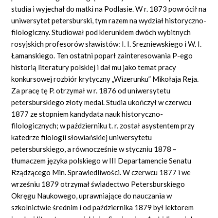
studia i wyjechał do matki na Podlasie. W r. 1873 powrócił na
uniwersytet petersburski, tym razem na wydział historyczno-
filologiczny. Studiował pod kierunkiem dwóch wybitnych
rosyjskich profesorów sławistów: I. I. Srezniewskiego i W. I.
Łamanskiego. Ten ostatni poparł zainteresowania P-ego
historią literatury polskiej i dał mu jako temat pracy
konkursowej rozbiór krytyczny „Wizerunku” Mikołaja Reja.
Za pracę tę P. otrzymał w r. 1876 od uniwersytetu
petersburskiego złoty medal. Studia ukończył w czerwcu
1877 ze stopniem kandydata nauk historyczno-
filologicznych; w październiku t. r. został asystentem przy
katedrze filologii słowiańskiej uniwersytetu
petersburskiego, a równocześnie w styczniu 1878 –
tłumaczem języka polskiego w III Departamencie Senatu
Rządzącego Min. Sprawiedliwości. W czerwcu 1877 i we
wrześniu 1879 otrzymał świadectwo Petersburskiego
Okręgu Naukowego, uprawniające do nauczania w
szkolnictwie średnim i od października 1879 był lektorem