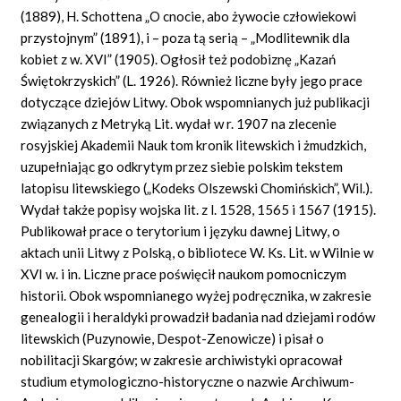
(1889), H. Schottena „O cnocie, abo żywocie człowiekowi
przystojnym” (1891), i – poza tą serią – „Modlitewnik dla
kobiet z w. XVI” (1905). Ogłosił też podobiznę „Kazań
Świętokrzyskich” (L. 1926). Również liczne były jego prace
dotyczące dziejów Litwy. Obok wspomnianych już publikacji
związanych z Metryką Lit. wydał w r. 1907 na zlecenie
rosyjskiej Akademii Nauk tom kronik litewskich i żmudzkich,
uzupełniając go odkrytym przez siebie polskim tekstem
latopisu litewskiego („Kodeks Olszewski Chomińskich”, Wil.).
Wydał także popisy wojska lit. z l. 1528, 1565 i 1567 (1915).
Publikował prace o terytorium i języku dawnej Litwy, o
aktach unii Litwy z Polską, o bibliotece W. Ks. Lit. w Wilnie w
XVI w. i in. Liczne prace poświęcił naukom pomocniczym
historii. Obok wspomnianego wyżej podręcznika, w zakresie
genealogii i heraldyki prowadził badania nad dziejami rodów
litewskich (Puzynowie, Despot-Zenowicze) i pisał o
nobilitacji Skargów; w zakresie archiwistyki opracował
studium etymologiczno-historyczne o nazwie Archiwum-