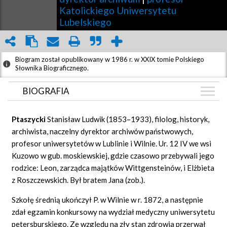
Katolickiego Uniwersytetu
Lubelskiego
Biogram został opublikowany w 1986 r. w XXIX tomie Polskiego
Słownika Biograficznego.
BIOGRAFIA
BIOGRAFIA
Ptaszycki
Stanisław Ludwik (1853–1933), filolog, historyk,
ZDJĘCIA
archiwista, naczelny dyrektor archiwów państwowych,
(9)
profesor uniwersytetów w Lublinie i Wilnie. Ur. 12 IV we wsi
GRAF POWIĄZAŃ
Kuzowo w gub. moskiewskiej, gdzie czasowo przebywali jego
DYSKUSJA
rodzice: Leon, zarządca majątków Wittgensteinów, i Elżbieta
Mapa
z Roszczewskich. Był bratem Jana (zob.).
Szkołę średnią ukończył P. w Wilnie w r. 1872, a następnie
zdał egzamin konkursowy na wydział medyczny uniwersytetu
petersburskiego. Ze względu na zły stan zdrowia przerwał