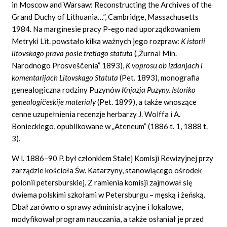
in Moscow and Warsaw: Reconstructing the Archives of the
Grand Duchy of Lithuania…”, Cambridge, Massachusetts
1984. Na marginesie pracy P-ego nad uporządkowaniem
Metryki Lit. powstało kilka ważnych jego rozpraw:
K istorii
litovskago prava
posle tretiago
statuta
(„Žurnal Min.
Narodnogo
Prosveščenia”
1893),
K
voprosu
ob izdanjach i
komentarijach
Litovskago
Statuta
(Pet. 1893), monografia
genealogiczna rodziny Puzynów
Knjazja Puzyny. Istoriko
genealogičeskije materialy
(Pet. 1899), a także wnoszące
cenne uzupełnienia recenzje herbarzy J. Wolffa i A.
Bonieckiego, opublikowane w „Ateneum” (1886 t. 1, 1888 t.
3).
W l. 1886–90 P. był członkiem Stałej Komisji Rewizyjnej przy
zarządzie kościoła Św. Katarzyny, stanowiącego ośrodek
polonii petersburskiej. Z ramienia komisji zajmował się
dwiema polskimi szkołami w Petersburgu – męską i żeńską.
Dbał zarówno o sprawy administracyjne i lokalowe,
modyfikował program nauczania, a także osłaniał je przed